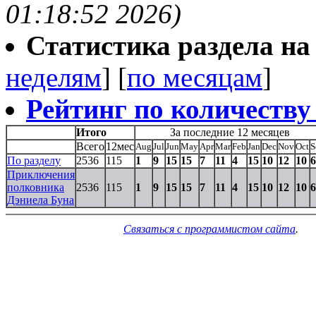
01:18:52 2026)
Статистика раздела на t
неделям
] [
по месяцам
]
Рейтинг по количеству
Итого
За последние 12 месяцев
Всего
12мес
Aug
Jul
Jun
May
Apr
Mar
Feb
Jan
Dec
Nov
Oct
S
По разделу
2536
115
1
9
15
15
7
11
4
15
10
12
10
6
Приключения
полковника
2536
115
1
9
15
15
7
11
4
15
10
12
10
6
Дэниела Буна
Связаться с программистом сайта
.