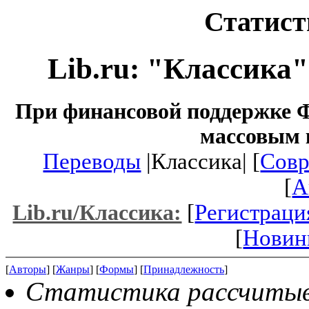
Статист
Lib.ru: "Классика
При финансовой поддержке Ф
массовым 
Переводы
|Классика| [
Совр
[
A
[
Регистраци
Lib.ru/Классика:
[
Новин
[
Авторы
] [
Жанры
] [
Формы
] [
Принадлежность
]
Статистика рассчитыва