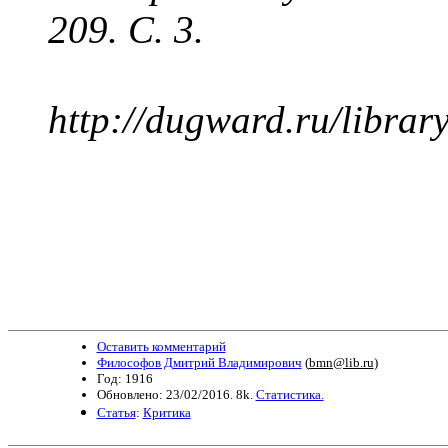
209. С. 3.
http://dugward.ru/library
Оставить комментарий
Философов Дмитрий Владимирович
(
bmn@lib.ru
)
Год: 1916
Обновлено: 23/02/2016. 8k.
Статистика.
Статья
:
Критика