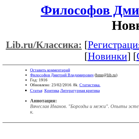
Философов Дми
Нов
[
Регистраци
Lib.ru/Классика:
[
Новинки
] [
Оставить комментарий
Философов Дмитрий Владимирович
(
bmn@lib.ru
)
Год: 1916
Обновлено: 23/02/2016. 8k.
Статистика.
Статья
:
Критика
Литературная критика
Аннотация:
Вячеслав Иванов. "Борозды и межи". Опыты эстети
к.