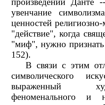
произведении Данте -
увенчание символизм
ценностей религиозно-м
"действие", когда свящ
"миф", нужно признать
152).
В связи с этим отли
символического иску
выраженный худ
феноменального и ну