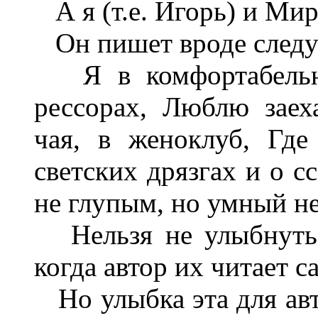
А я (т.е. Игорь) и Мирр
Он пишет вроде след
Я в комфортабельной
рессорах, Люблю заех
чая, в женоклуб, Гд
светских дрязгах и о с
не глупым, но умный не
Нельзя не улыбнуться
когда автор их читает с
Но улыбка эта для авт