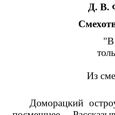
Д.
В.
Смехот
"В
толь
Из см
Доморацкий остроум
посмешнее. Рассказ