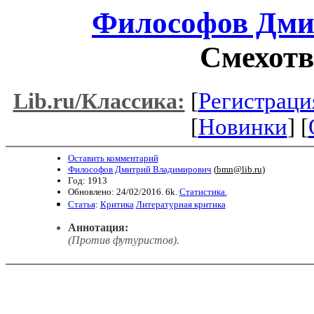
Философов Дми
Смехотв
[
Регистраци
Lib.ru/Классика:
[
Новинки
] [
Оставить комментарий
Философов Дмитрий Владимирович
(
bmn@lib.ru
)
Год: 1913
Обновлено: 24/02/2016. 6k.
Статистика.
Статья
:
Критика
Литературная критика
Аннотация:
(Против футуристов).