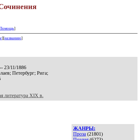
Сочинения
Помощь
]
е
][
названию
]
-- 23/11/1886
лаев; Петербург; Рига;
6
ая литература XIX в.
ЖАНРЫ:
Проза
(21801)
Поэзия
(6273)