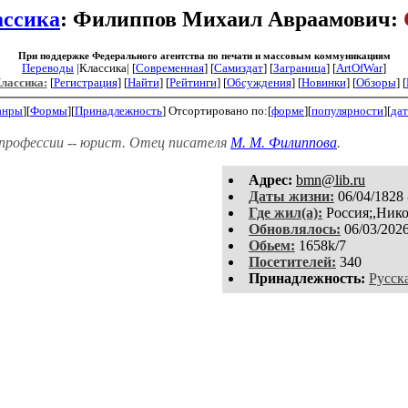
ассика
: Филиппов Михаил Авраамович:
При поддержке Федерального агентства по печати и массовым коммуникациям
Переводы
|Классика| [
Современная
] [
Самиздат
] [
Заграница
] [
ArtOfWar
]
Классика:
[
Регистрация
]
[
Найти
] [
Рейтинги
] [
Обсуждения
] [
Новинки
] [
Обзоры
] [
анры
][
Формы
][
Принадлежность
]
Отсортировано по:[
форме
][
популярности
][
дат
 профессии -- юрист. Отец писателя
М. М. Филиппова
.
Aдpeс:
bmn@lib.ru
Даты жизни:
06/04/1828 
Где жил(а):
Россия;,Нико
Обновлялось:
06/03/202
Обьем:
1658k/7
Посетителей:
340
Принадлежность:
Русск