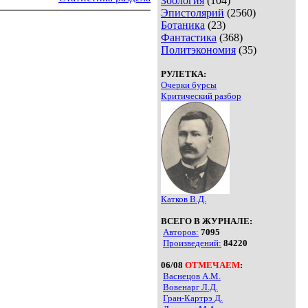
Зоология
(104)
Эпистолярий
(2560)
Ботаника
(23)
Фантастика
(368)
Политэкономия
(35)
РУЛЕТКА:
Очерки бурсы
Критический разбор
Катков В.Д.
ВСЕГО В ЖУРНАЛЕ:
Авторов:
7095
Произведений:
84220
06/08
ОТМЕЧАЕМ
:
Васнецов А.М.
Вовенарг Л.Д.
Гран-Картрэ Д.