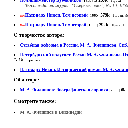
Полициймейстер Бубенчиков
Ѣ
267k
[1859]
Проза
Текст издания: журнал "Современникъ", No 10, 1859
Патриарх Никон. Том первый
579k
[1885]
Проза, И
New
Патриарх Никон. Том второй
792k
[1885]
Проза, Ис
New
О творчестве автора:
Судебная реформа в России. М. А. Филиппова. Спб.
Петербургский полусвет. Роман М. А. Филипова. Из
Ѣ
2k
Критика
Патриарх Никон. Исторический роман. М. А. Фили
Об авторе:
М. А. Филиппов: биографическая справка
6k
[2000]
Смотрите также:
М. А. Филиппов в Википедии