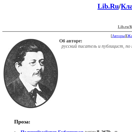
Lib.Ru
/
Кл
Lib.ru/
[
Авторы
][
Ж
Об авторе:
русский писатель и публицист, по
Проза: