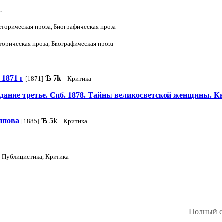
.
сторическая проза, Биографическая проза
торическая проза, Биографическая проза
 1871 г
Ѣ
7k
[1871]
Критика
дание третье. Спб. 1878. Тайны великосветской женщины. Кн.
ппова
Ѣ
5k
[1885]
Критика
Публицистика, Критика
Полный с