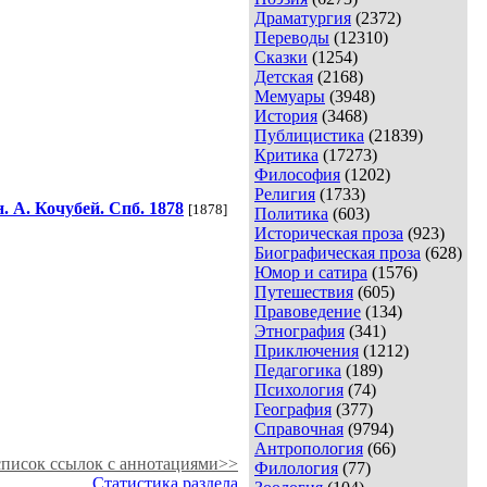
Драматургия
(2372)
Переводы
(12310)
Сказки
(1254)
Детская
(2168)
Мемуары
(3948)
История
(3468)
Публицистика
(21839)
Критика
(17273)
Философия
(1202)
Религия
(1733)
 А. Кочубей. Спб. 1878
[1878]
Политика
(603)
Историческая проза
(923)
Биографическая проза
(628)
Юмор и сатира
(1576)
Путешествия
(605)
Правоведение
(134)
Этнография
(341)
Приключения
(1212)
Педагогика
(189)
Психология
(74)
География
(377)
Справочная
(9794)
Антропология
(66)
писок ссылок с аннотациями>>
Филология
(77)
Статистика раздела