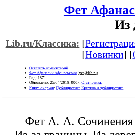
Фет Афанас
Из 
[
Регистраци
Lib.ru/Классика:
[
Новинки
] [
Оставить комментарий
Фет Афанасий Афанасьевич
(
yes@lib.ru
)
Год: 1871
Обновлено: 25/04/2018. 900k.
Статистика.
Книга очерков
:
Публицистика
Критика и публицистика
Фет А. А. Сочинения и 
Из-за границы. Из дере