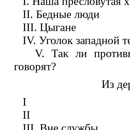
I. Наша пресловутая х
II. Бедные люди
III. Цыгане
IV. Уголок западной т
V. Так ли противна 
говорят?
Из де
I
II
III. Вне службы