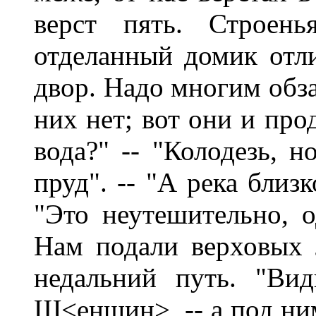
верст пять. Строен
отделанный домик отл
двор. Надо многим обза
них нет; вот они и прод
вода?" -- "Колодезь, 
пруд". -- "А река близк
"Это неутешительно, о
Нам подали верховых 
недальний путь. "Вид
Ш<еншин>, -- а под ни