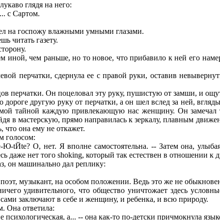
укаво глядя на него:
.. с Сартом.
дел на госпожу влажными умными глазами.
шь читать газету.
торону.
 иной, чем раньше, но то новое, что прибавило к ней его наме
ой перчатки, сдернула ее с правой руки, оставив невывернуты
в перчатки. Он поцеловал эту руку, пушистую от замши, и ощути
дороге другую руку от перчатки, а он шел вслед за ней, вгляд
имой тайной каждую привлекающую нас женщину. Он замечал те
ойдя в мастерскую, прямо направилась к зеркалу, плавным движ
, что она ему не откажет.
 голосом:
Ю-tЙte? О, нет. Я вполне самостоятельна. -- Затем она, улыба
есь даже нет того shoking, который так естествен в отношении к
аз, он машинально дал реплику:
, поэт, музыкант, на особом положении. Ведь это же не обыкнов
ничего удивительного, что общество уничтожает здесь услов
сами заключают в себе и женщину, и ребенка, и всю природу.
м. Она ответила:
 психологическая, а... -- она как-то по-детски причмокнула языком