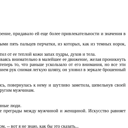
рение, придавало ей еще более привлекательности и значения в
ми пять пальцев перчатки, из которых, как из темных норок,
л от ее теплой кожи запах пудры, духов и тела.
ываясь внимательно в малейшее ее движение, желая проникнуть
перь то, что раньше ускользало от его внимания, но все эти
ением рук снимая легкую шляпу, он уловил в зеркале брошенный
ясь, повернулась к нему и шутливо заметила, шевельнув своей
 другим мужчинам.
енные люди.
ные преграды между мужчиной и женщиной. Искусство равняет
, -- вот я не знаю, как бы это сказать...