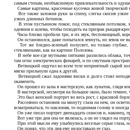
самым стенам, необъяснимую привлекательность и одуше
Самые картины, красочные кусочки живой творческой мы
Все также заложив руки за спину, слегка скосив узкие п
узких длинных ботинок.
В этом пустынном покое, под стеклянным потолком, хо
одеяния и шлема, чтобы походить на призрак рыцаря-крес
Часы близко пробили три, и их звук, беспомощный, корот
Он остановился, даже попытался зевнуть, но зевок не в
Тот же бледно-зеленый полусвет, но только глубже, я
стеклянными, как на картине Полозова.
В небе кое-где мутными пятнами разлились облака, точ
там огни электрических фонарей, и по смутным простран
Ветвицкий ощутил во всем теле неприятный сырой холодо
мягко прильнули одна к другой.
Ветвицкий сжал ладонями виски и долго стоял неподвижн
окаменеть.
Он прошел из залы в мастерскую, как лунатик, глядя вп
В мастерской, несмотря на большое окно, было темнее, ч
Это был женский портрет во весь рост, с красивой борзо
Рассеянно остановив на минуту глаза на нем, он осветил
всматриваться, то наклоняя, то поднимая голову и иногда
Он уже писал портрет двенадцать сеансов и, наконец, пр
Вот уже три дня она не являлась, а он не глядел на портре
При этой мысли ему улыбнулись веселые серые глаза, н
Он понял, что эти дня ему недоставало ее глаз.