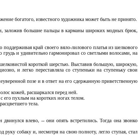
ожение богатого, известного художника может быть не принято.
 и, заложив большие пальцы в карманы широких модных брюк,
о поддерживая край своего вяло-лилового платья из шелкового
 грудь и удивительно гармонировал со светлыми волосами, на
й шелковистой короткой шерстью. Выставив большую, широкую,
озно, и легко переставляла со ступеньки на ступеньку свои
еуверенной позе и в ответ на его сдержанную приветственную
лос кожей, расшаркался перед ней.
 с его пухлым на коротких ногах телом.
расцветшего тела.
 двинулся влево, -- они опять встретились. Тогда она звонко
уку собаку и, несмотря на свою полноту, легло ступая, стал