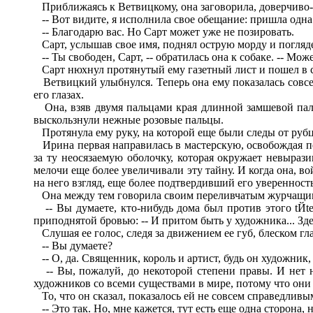
Приближаясь к Ветвицкому, она заговорила, доверчиво-л
-- Вот видите, я исполнила свое обещание: пришла одна.
-- Благодарю вас. Но Сарт может уже не позировать.
Сарт, услышав свое имя, поднял острую морду и погля
-- Ты свободен, Сарт, -- обратилась она к собаке. -- Може
Сарт нюхнул протянутый ему газетный лист и пошел в с
Ветвицкий улыбнулся. Теперь она ему показалась совсем
его глазах.
Она, взяв двумя пальцами края длинной замшевой палев
выскользнули нежные розовые пальцы.
Протянула ему руку, на которой еще были следы от рубцо
Ирина первая направилась в мастерскую, освобождая по 
за ту неосязаемую оболочку, которая окружает невыраз
мелочи еще более увеличивали эту тайну. И когда она, в
на него взгляд, еще более подтвердивший его уверенность
Она между тем говорила своим переливчатым журчащим
-- Вы думаете, кто-нибудь дома был против этого tЙte-
приподнятой бровью: -- И притом быть у художника... Зд
Слушая ее голос, следя за движением ее губ, блеском гл
-- Вы думаете?
-- О, да. Священник, король и артист, будь он художник
-- Вы, пожалуй, до некоторой степени правы. И нет 
художников со всеми существами в мире, потому что они 
То, что он сказал, показалось ей не совсем справедливы
-- Это так. Но, мне кажется, тут есть еще одна сторона, не