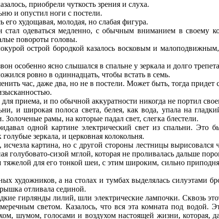
залось, приобрели чуткость зрения и слуха.
ню и опустил ноги с постели.
его худощавая, молодая, но слабая фигура.
стал одеваться медленно, с обычным вниманием в своему кос
алые повороты головы.
локурой острой бородкой казалось восковым и малоподвижным
он особенно ясно слышался в спальне у зеркала и долго трепетал
жился ровно в одиннадцать, чтобы встать в семь.
ть час, даже два, но не в постели. Может быть, тогда придет с
изысканностью.
для приема, и по обычной аккуратности никогда не портил свое
и, и широкая полоса света, белея, как вода, упала на гладк
 Золоченые рамы, на которые падал свет, слегка блестели.
авал одной картине электрический свет из спальни. Это был
голубые зеркала, и церковная колокольня.
, исчезла картина, но с другой стороны лестницы вырисовался
я голубовато-сизой мглой, которая не проливалась дальше поро
тяжелой для его тонкой шеи, с этим широким, сильно приподнят
 художников, а на столах и тумбах выделялась силуэтами брон
крышка отливала сединой.
редкие гирлянды лилий, шли электрические лампочки. Сквозь э
меречным светом. Казалось, что вся эта комната под водой. Э
м, шумом, голосами и воздухом настоящей жизни, которая, даж