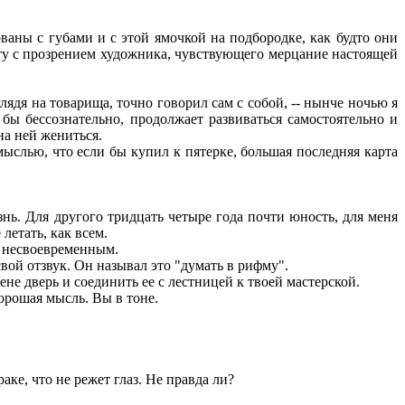
ваны с губами и с этой ямочкой на подбородке, как будто они
аботу с прозрением художника, чувствующего мерцание настоящей
лядя на товарища, точно говорил сам с собой, -- нынче ночью я
 бы бессознательно, продолжает развиваться самостоятельно и
на ней жениться.
 мыслью, что если бы купил к пятерке, большая последняя карта
знь. Для другого тридцать четыре года почти юность, для меня
летать, как всем.
о несвоевременным.
вой отзвук. Он называл это "думать в рифму".
не дверь и соединить ее с лестницей к твоей мастерской.
хорошая мысль. Вы в тоне.
аке, что не режет глаз. Не правда ли?