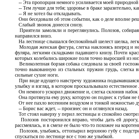
-- Эта пропорция немного усиливается моей природной 
-- Тем лучше для тебя; здоровье в браке заразительно, ка
-- Я не хотел бы откладывать.
Они беседовали об этом событии, как о деле вполне реше
Слабый звонок донесся снизу.
Приятели замолкли и переглянулись. Полозов, собирая
направился вниз.
На лестнице слышался беспокойный шелест шелка, легки
Молодая женская фигура, слегка наклонясь вперед и не 
фуляра, легкими складками падавшего книзу. Почти кр
которых колебались широкие поля точно выросшей из ни
Великолепная борзая собака следовала за своей госпо
точно выкованную из стальных пружин грудь, слегка в
сильные сухие ноги.
При виде идущего навстречу художника подымавшаяся на
улыбку и взгляд, в котором проскальзывало естественное
Он немного ускорил движение и, слегка склонив набок 
Она протянула ему руку, которую он поднес к губам не б
От нее пахло весенним воздухом и тонкой нежностью духо
-- Борис вас ждет, -- произнес он и оглянулся назад.
Тот стоял наверху у перил лестницы и спокойно смотрел
Полозов посторонился вправо, чтобы дать ей дорогу, о
рассмеялась, и в смехе ее было что-то похожее на короте
Полозов, улыбаясь, оттопырил верхнюю губу с подстриж
спускаться по лестнице все с тою же улыбкой.