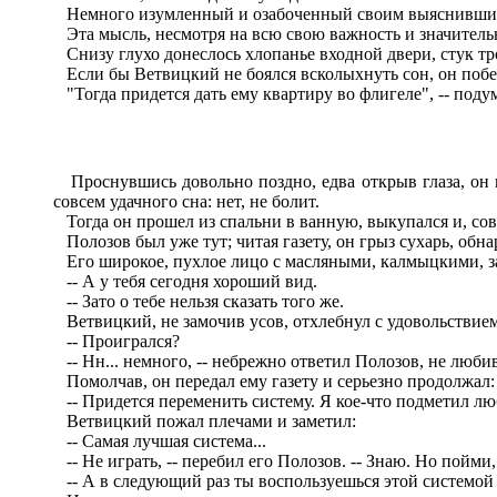
Немного изумленный и озабоченный своим выяснившимся
Эта мысль, несмотря на всю свою важность и значительно
Снизу глухо донеслось хлопанье входной двери, стук тро
Если бы Ветвицкий не боялся всколыхнуть сон, он побес
"Тогда придется дать ему квартиру во флигеле", -- подума
Проснувшись довольно поздно, едва открыв глаза, он вс
совсем удачного сна: нет, не болит.
Тогда он прошел из спальни в ванную, выкупался и, сов
Полозов был уже тут; читая газету, он грыз сухарь, обн
Его широкое, пухлое лицо с масляными, калмыцкими, за
-- А у тебя сегодня хороший вид.
-- Зато о тебе нельзя сказать того же.
Ветвицкий, не замочив усов, отхлебнул с удовольствием
-- Проигрался?
-- Нн... немного, -- небрежно ответил Полозов, не люб
Помолчав, он передал ему газету и серьезно продолжал:
-- Придется переменить систему. Я кое-что подметил л
Ветвицкий пожал плечами и заметил:
-- Самая лучшая система...
-- Не играть, -- перебил его Полозов. -- Знаю. Но пойми,
-- А в следующий раз ты воспользуешься этой системой -