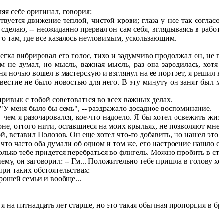
яя себе оригинал, говорил:
уется движение теплой, чистой крови; глаза у нее так согласо
что сделаю, -- неожиданно прервал он сам себя, вглядываясь в р
 там, где все казалось неуловимым, ускользающим.
егка вибрировал его голос, тихо и задумчиво продолжал он, не г
м не думал, но мысль, важная мысль, раз она зародилась, хотя
ня ночью вошел в мастерскую и взглянул на ее портрет, я решил 
известие не было новостью для него. В эту минуту он занят был
 привык с тобой советоваться во всех важных делах.
 "У меня было бы семь", -- раздражало досадное воспоминание.
чем я разочаровался, кое-что надоело. Я бы хотел освежить жи
оне, оттого нити, оставшиеся на моих крыльях, не позволяют мне 
ой, вставил Полозов. Он еще хотел что-то добавить, но нашел эт
то часто оба думали об одном и том же, его настроение нашло с
лько тебе придется перебраться во флигель. Можно пробить в сте
нему, он заговорил: -- Гм... Положительно тебе пришла в голову 
ри таких обстоятельствах:
рошей семьи и вообще...
 я на пятнадцать лет старше, но это такая обычная пропорция в бр