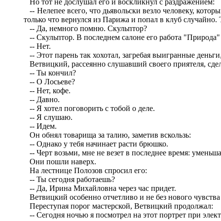
Но тот не дослушал его и воскликнул с раздражением:
-- Нелепее всего, что дьявольски везло человеку, который 
только что вернулся из Парижа и попал в клуб случайно
-- Да, немного помню. Скульптор?
-- Скульптор. В последнем салоне его работа "Природа" 
-- Нет.
-- Этот парень так хохотал, загребая выигранные деньги,
Ветвицкий, рассеянно слушавший своего приятеля, сдел
-- Ты кончил?
-- О Лосьеве?
-- Нет, кофе.
-- Давно.
-- Я хотел поговорить с тобой о деле.
-- Я слушаю.
-- Идем.
Он обнял товарища за талию, заметив вскользь:
-- Однако у тебя начинает расти брюшко.
-- Черт возьми, мне не везет в последнее время: уменьш
Они пошли наверх.
На лестнице Полозов спросил его:
-- Ты сегодня работаешь?
-- Да, Ирина Михайловна через час придет.
Ветвицкий особенно отчетливо и не без нового чувства 
Переступая порог мастерской, Ветвицкий продолжал:
-- Сегодня ночью я посмотрел на этот портрет при элект