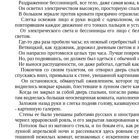
Раздраженное бессонницей, все тело, даже самая кожа, ка
Он осветил электричеством высокую, просторную спаль
В большом зеркале против кровати призрачно отразилась 
Слегка освежив лицо и руки водой с одеколоном, он 
повторявшим каждое движение его тонких пальцев и уст
От электрического света и бессонницы его лицо с бе
светом.
Где-то два раза пробили часы; их нежный серебристый зв
Ветвицкий, как художник, дорожил дневным светом и ло
Он напрасно протомился целых три часа. Лучше повремени
Но, раз поднявшись, он должен был одеться с обычной 
Не вынося распущенности, он даже работал, одетый как 
Покончив со своим туалетом, он отворил дверь спальн
спускаясь вниз, примыкала к стене, увешанной картинами.
Он остановился, обманутый оживлением, которое прид
виднелись мокрые крыши, блестевшие в лунном свете как 
Когда он закрыл за собой дверь спальни, погасли рамы
там виднелась большая неосвещенная комната, наполненна
Заложив назад руки и слегка подняв голову, казавшуюся 
- картинную галерею.
Стены ее были увешаны работами русских и иностранных
чернел эрраровский рояль, и его закрытая лакированная 
Потолок был из матового стекла, и по бокам его, как 
лунной апрельской ночи и рассеивался здесь ровным су
тишиной нежилых комнат, незнакомых с искренним смехо