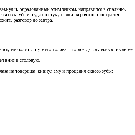
 зевнул и, обрадованный этим зевком, направился в спальню.
я из клуба и, судя по стуку палки, вероятно проигрался.
жить разговор до завтра.
я, не болит ли у него голова, что всегда случалось после не
ел вниз в столовую.
за на товарища, кивнул ему и процедил сквозь зубы: