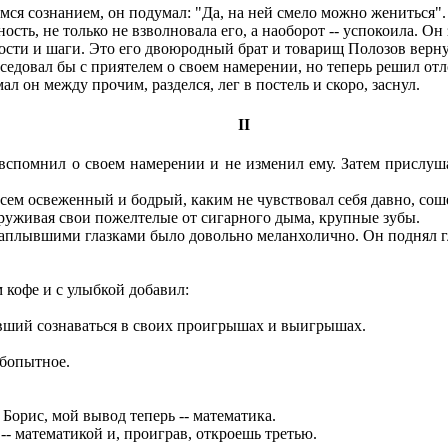
 сознанием, он подумал: "Да, на ней смело можно жениться".
сть, не только не взволновала его, а наоборот -- успокоила. Он
сти и шаги. Это его двоюродный брат и товарищ Полозов вернулс
едовал бы с приятелем о своем намерении, но теперь решил отло
л он между прочим, разделся, лег в постель и скоро, заснул.
II
помнил о своем намерении и не изменил ему. Затем прислушалс
сем освеженный и бодрый, каким не чувствовал себя давно, сош
аруживая свои пожелтелые от сигарного дыма, крупные зубы.
плывшими глазками было довольно меланхолично. Он поднял гла
 кофе и с улыбкой добавил:
ивший сознаваться в своих проигрышах и выигрышах.
юбопытное.
 Борис, мой вывод теперь -- математика.
- математикой и, проиграв, откроешь третью.