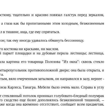
тюму, тщательно и красиво повязал галстук перед зеркалом,
, а глаза как бы пропитанными этим холодным, безжизненным
 в тишине, ища, где ему спрятаться.
он; так ему иногда удавалось обмануть бессонницу.
го костюма ни красками, ни маслом.
ий паркет площадки и на дубовые перила лестницы; лестница,
а картина его товарища Полозова "Из окна": сквозь стекло
 четырехугольник противоположной двери; она была открыта, и
га.
ым, вяло очерченным затылком, он направился в залу, вернее -
за Карлеса, Танагра. Мебели было очень мало. Справа в углу
тот стеклянный потолок проникал голубовато-бледный полумрак
то сходство еще более дополнялось безжизненной тишиной, --
е когда она временно отсутствует, сообщает всем предметам,