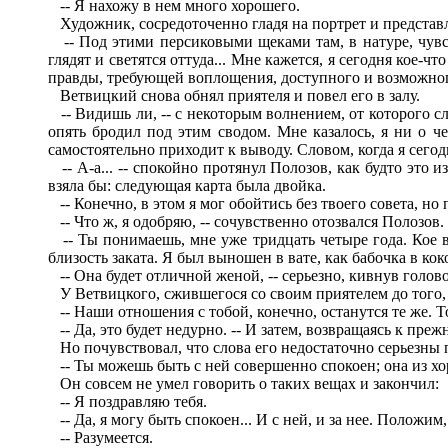
-- Я нахожу в нем много хорошего.
Художник, сосредоточенно гладя на портрет и представл
-- Под этими персиковыми щеками там, в натуре, чувств
глядят и светятся оттуда... Мне кажется, я сегодня кое-
правды, требующей воплощения, доступного и возможного
Ветвицкий снова обнял приятеля и повел его в залу.
-- Видишь ли, -- с некоторым волнением, от которого сл
опять бродил под этим сводом. Мне казалось, я ни о че
самостоятельно приходит к выводу. Словом, когда я сегод
-- А-а... -- спокойно протянул Полозов, как будто это 
взяла бы: следующая карта была двойка.
-- Конечно, в этом я мог обойтись без твоего совета, но
-- Что ж, я одобряю, -- сочувственно отозвался Полозов.
-- Ты понимаешь, мне уже тридцать четыре года. Кое в 
близость заката. Я был выношен в вате, как бабочка в кок
-- Она будет отличной женой, -- серьезно, кивнув голов
У Ветвицкого, сжившегося со своим приятелем до того, ч
-- Наши отношения с тобой, конечно, останутся те же. То
-- Да, это будет недурно. -- И затем, возвращаясь к преж
Но почувствовал, что слова его недостаточно серьезны п
-- Ты можешь быть с ней совершенно спокоен; она из хо
Он совсем не умел говорить о таких вещах и закончил:
-- Я поздравляю тебя.
-- Да, я могу быть спокоен... И с ней, и за нее. Положим,
-- Разумеется.