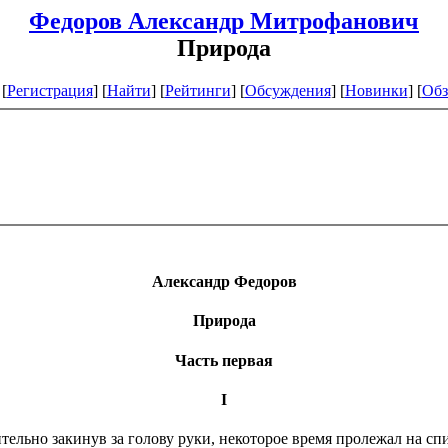
Федоров Александр Митрофанович
Природа
[
Регистрация
]
[
Найти
] [
Рейтинги
] [
Обсуждения
] [
Новинки
] [
Обз
Александр Федоров
Природа
Часть первая
I
тельно закинув за голову руки, некоторое время пролежал на с