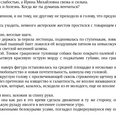
слабостью, а Ирина Михайловна свежа и сильна.
к и болезнь. Когда же ты думаешь венчаться?
нном, и ни тому, ни другому не приходило в голову, что предл
сь уходить, немного актерским жестом простился с товарищем
е, веселые шаги.
держась за перила лестницы, поднималась по ступенькам, ловк
асный пышный бант ложился ей воздушным пятном на невысокую
х светлой весенней шляпы.
жой. Тонкое грациозное туловище собаки было покрыто палево
ытянув красивую острую морду с поджатыми губами, она граци
верх фигура остановилась на средней площадке в несколько н
 любопытство и новая почтительность, кивнула ему головой.
круглую голову с просвечивающей сквозь стриженную щетину во
ез претензии на изящество и галантность, не вполне вязавшиеся
в, которые, казалось, исходили из ее молодого, еще не вполне 
 вниз, заложив за спину руки.
на как раз в это время сделала движение в ту же сторону, он
нькую руладу иволги в весеннее солнечное утро.
енными белокурыми усами, погладил подвернувшуюся ему под р