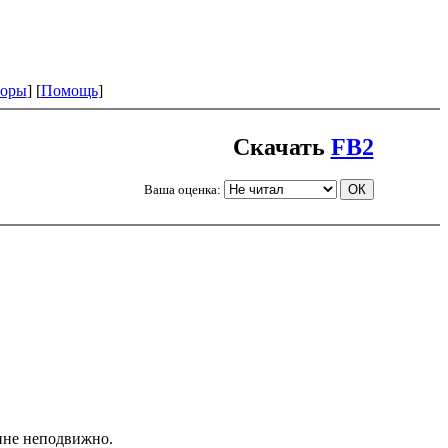
оры
] [
Помощь
]
Скачать
FB2
Ваша оценка:
пине неподвижно.