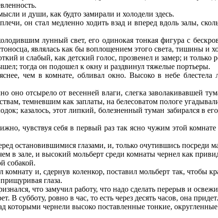
вленность.
сли и души, как будто замирали и холодели здесь.
лечи, он стал медленно ходить взад и вперед вдоль залы, скол
лодившим лунный свет, его одинокая тонкая фигура с бескро
тоносца, являлась как бы воплощением этого света, тишины и х
кий и слабый, как детский голос, прозвенел и замер; и только р
ышел; тогда он подошел к окну и раздвинул тяжелые портьеры.
снее, чем в комнате, обливал окно. Высоко в небе блестела 
но оно отсырело от весенней влаги, слегка заволакивавшей т
ствам, темневшим как заплаты, на белесоватом пологе угадывали
к; казалось, этот липкий, болезненный туман забирался в его 
о, чувствуя себя в первый раз так ясно чужим этой комнате и 
еред остановившимися глазами, и, только очутившись посреди ма
ем в зале, и высокий мольберт среди комнаты чернел как привид
й собакой.
 комнату и, сдернув коленкор, поставил мольберт так, чтобы кр
 прищуривая глаза.
изнался, что замучил работу, что надо сделать перерыв и освежи
т. В субботу, ровно в час, то есть через десять часов, она придет
ад которыми чернели высоко поставленные тонкие, округленные