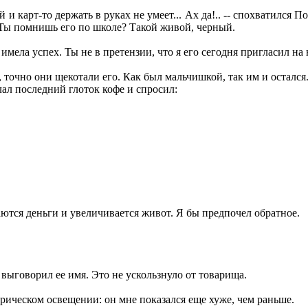
и карт-то держать в руках не умеет... Ах да!.. -- спохватился Пол
. Ты помнишь его по школе? Такой живой, черный.
имела успех. Ты не в претензии, что я его сегодня пригласил н
 точно они щекотали его. Как был мальчишкой, так им и остался
ал последний глоток кофе и спросил:
аются деньги и увеличивается живот. Я бы предпочел обратное.
выговорил ее имя. Это не ускользнуло от товарища.
рическом освещении: он мне показался еще хуже, чем раньше.