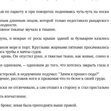
ьзя по паркету и при поворотах поднимаясь чуть-чуть на носки
вным длинным лицом, которой только недоставало рыцарского
олодности.
овное тиканье звучало в тишине.
луна, и мокрые от росы крыши зданий за бульваром казались
уманом море и порт. Круглыми жирными пятнами просачивались
сь трубы и мачты судов.
кровь. Он опустил руки, и тяжелые ткани, как живые, сонно и
одиноким, -- одиноким до того, что хотелось закрыть глаза и
стерской, в недоумении подумал: "Зачем я пришел сюда?"
ение, расставив ноги и прижимая что-то белое к своей груди.
аски не отсвечивали, а сам отошел в сторону и стал пристально
ть впечатление.
.
 брови; левая была приподнята выше правой.