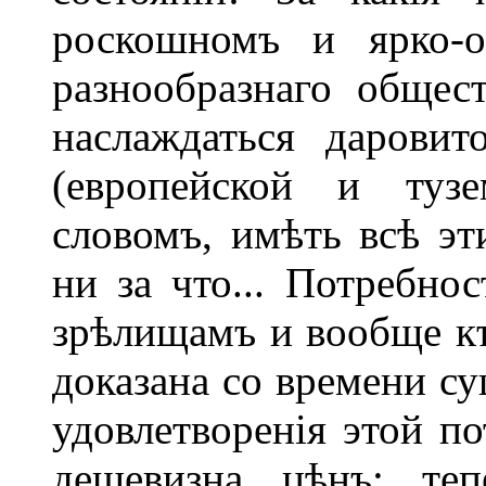
роскошномъ и ярко-о
разнообразнаго общес
наслаждаться дарови
(европейской и тузе
словомъ, имѣть всѣ эти
ни за что... Потребно
зрѣлищамъ и вообще къ
доказана со времени су
удовлетворенія этой п
дешевизна цѣнъ; те