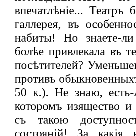
впечатлѣніе... Театръ
галлерея, въ особенн
набиты! Но знаете-ли
болѣе привлекала въ т
посѣтителей? Уменьшен
противъ обыкновенныхъ 
50 к.). Не знаю, есть
которомъ изящество и
съ такою доступнос
состояній! За какія