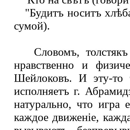
"Будитъ носитъ хлѣба г
сумой).
Словомъ, толстякъ 
нравственно и физич
Шейлоковъ. И эту-то
исполняетъ г. Абрамид
натурально, что игра 
каждое движеніе, кажда