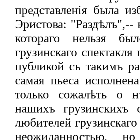
представленія была из
Эристова: "Раздѣлъ",--
котораго нельзя был
грузинскаго спектакля
публикой съ такимъ ра
самая пьеса исполнена
только сожалѣть о н
нашихъ грузинскихъ 
любителей грузинскаго 
неожиданностью, н