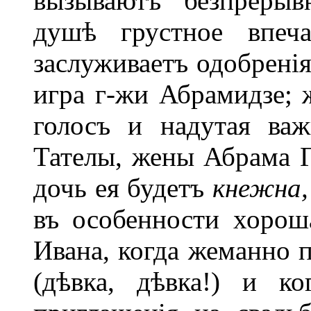
вызываютъ безпрерыв
душѣ грустное впеч
заслуживаетъ одобренія
игра г-жи Абрамидзе; 
голосъ и надутая ва
Тателы, жены Абрама Г
дочь ея будетъ
кнежна,
въ особенности хорош
Ивана, когда жеманно 
(дѣвка, дѣвка!) и к