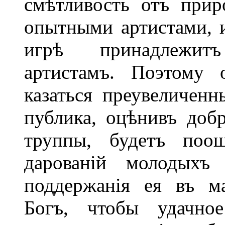
смѣтливость отъ прир
опытными артистами, 
игрѣ принадлежит
артистамъ. Поэтому
казаться преувеличенн
публика, оцѣнивъ доб
труппы, будетъ поощ
дарованій молодыхъ
поддержанія ея въ ма
Богъ, чтобы удачно