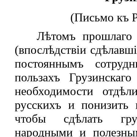
(Письмо къ Р
Лѣтомъ прошлаго го
(впослѣдствіи сдѣлавш
постояннымъ сотрудн
пользахъ Грузинскаго
необходимости отдѣли
русскихъ и понизить 
чтобы сдѣлать гру
народными и полезны