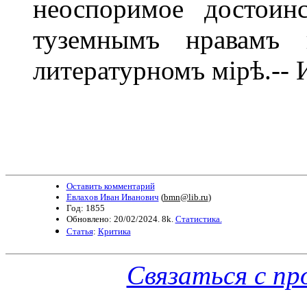
неоспоримое достоин
туземнымъ нравамъ 
литературномъ мірѣ.-- И
Оставить комментарий
Евлахов Иван Иванович
(
bmn@lib.ru
)
Год: 1855
Обновлено: 20/02/2024. 8k.
Статистика.
Статья
:
Критика
Связаться с п