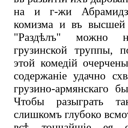
на и г-жи Абрамидзе
комизма и въ высшей 
"Раздѣлъ" можно н
грузинской труппы, 
этой комедій очерчены
содержаніе удачно сх
грузино-армянскаго б
Чтобы разыграть та
слишкомъ глубоко всмот
всѣ тончайшіе ея о