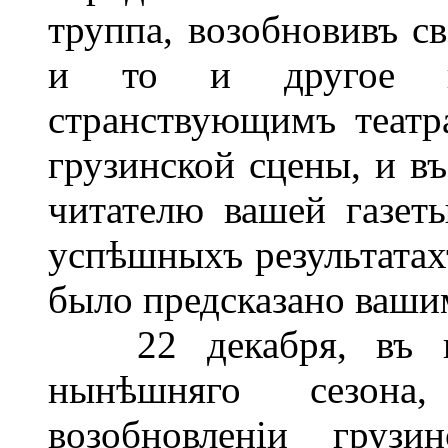
труппа, возобновивъ св
и то и другое из
странствующимъ театр
грузинской сцены, и в
читателю вашей газет
успѣшныхъ результатахъ
было предсказано ваши
22 декабря, въ пе
нынѣшняго сезона
возобновленіи грузи