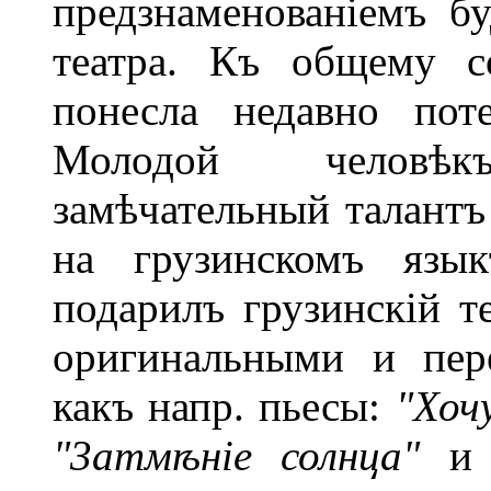
предзнаменованіемъ б
театра. Къ общему с
понесла недавно пот
Молодой человѣк
замѣчательный талантъ
на грузинскомъ язы
подарилъ грузинскій т
оригинальными и пер
какъ напр. пьесы:
"Хоч
"3атмѣніе солнца"
и 