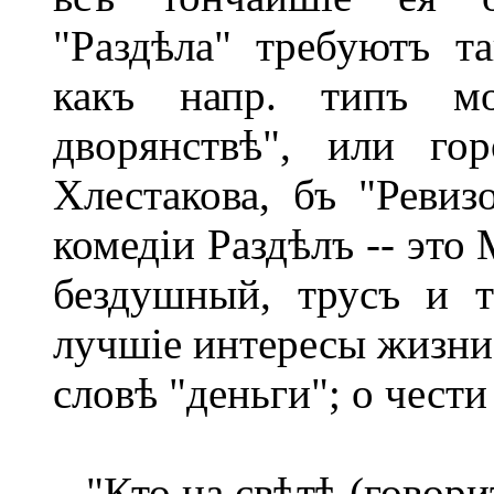
"Раздѣла" требуютъ та
какъ напр. типъ мо
дворянствѣ", или го
Хлестакова, бъ "Ревиз
комедіи Раздѣлъ -- это
бездушный, трусъ и т
лучшіе интересы жизни
словѣ "деньги"; о чести
"Кто на свѣтѣ (говори