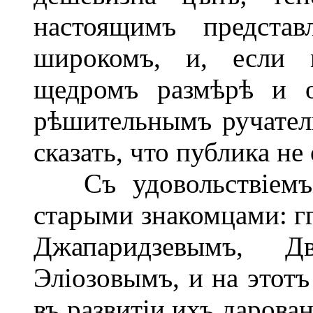
настоящимъ представ
широкомъ, и, если 
щедромъ размѣрѣ и о
рѣшительнымъ ручател
сказать, что публика не
Съ удовольствіемъ 
старыми знакомцами: г
Джапаридзевымъ, Д
Эліозовымъ, и на этотъ
въ развитіи ихъ дарован