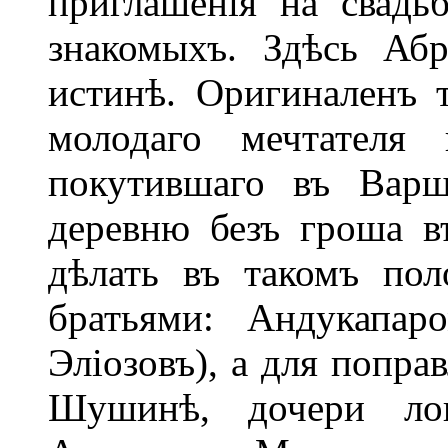
приглашенія на свад
знакомыхъ. Здѣсь Абр
истинѣ. Оригиналенъ 
молодаго мечтателя 
покутившаго въ Варш
деревню безъ гроша въ
дѣлать въ такомъ пол
братьями: Андукапар
Эліозовъ), а для попра
Шушинѣ, дочери ло