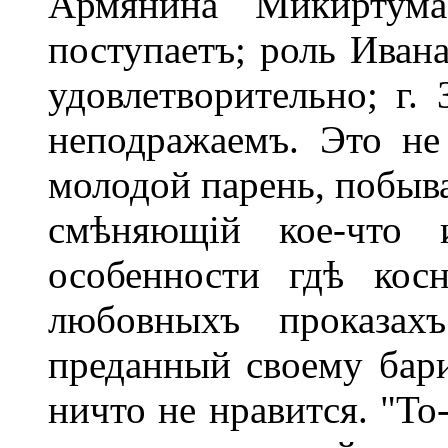
Армянина Микиртума
поступаетъ; роль Иван
удовлетворительно; г.
неподражаемъ. Это не 
молодой парень, побыв
смѣняющій кое-что 
особенности гдѣ кос
любовныхъ проказахъ
преданный своему бари
ничто не нравится. "То