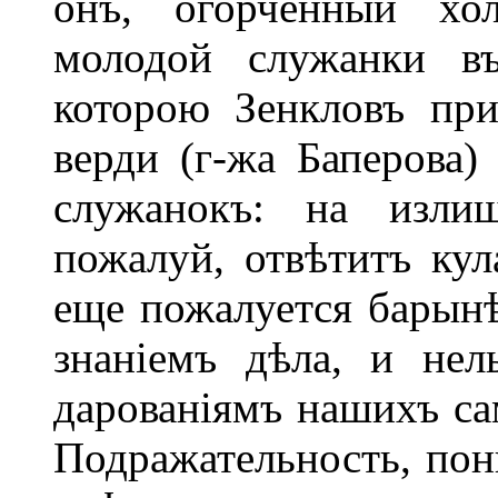
онъ, огорченный хол
молодой служанки въ
которою Зенкловъ при
верди (г-жа Баперова)
служанокъ: на излиш
пожалуй, отвѣтитъ кул
еще пожалуется барынѣ
знаніемъ дѣла, и нел
дарованіямъ нашихъ са
Подражательность, пон