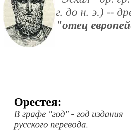
г. до н. э.) --
"отец европей
Орестея:
В графе "год" - год издания
русского перевода.