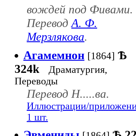
вождей под Фивами.
Перевод
А. Ф.
Мерзлякова
.
Агамемнон
Ѣ
[1864]
324k
Драматургия,
Переводы
Перевод Н.....ва.
Иллюстрации/приложени
1 шт.
Эвмениды
Ѣ
2
[1864]