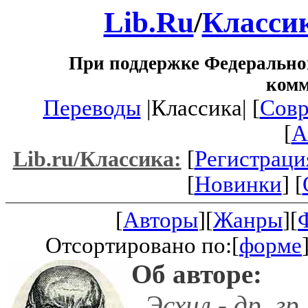
Lib.Ru
/
Класси
При поддержке Федеральног
ком
Переводы
|Классика| [
Совр
[
A
[
Регистраци
Lib.ru/Классика:
[
Новинки
] [
[
Авторы
][
Жанры
][
Отсортировано по:[
форме
Об авторе:
Эсхил - др. гр