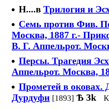
Н....в
Трилогия и Эс
Семь против Фив. Пе
Москва, 1887 г.- При
В. Г. Аппельрот. Москв
Персы. Трагедия Эсх
Аппельрот. Москва, 18
Прометей в оковах. 
Дурдуфи
Ѣ
3k
[1893]
К