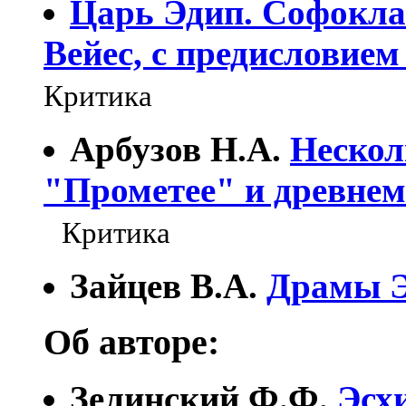
Царь Эдип. Софокла.
Вейес, с предисловием
Критика
Арбузов Н.А.
Нескол
"Прометее" и древнем
Критика
Зайцев В.А.
Драмы Э
Об авторе:
Зелинский Ф.Ф.
Эсх