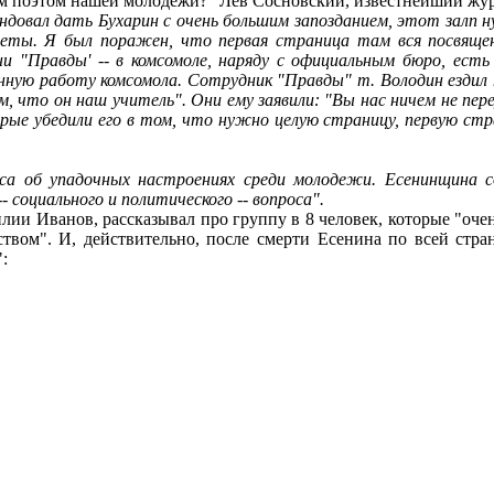
им поэтом нашей молодежи?" Лев Сосновский, известнейший жур
довал дать Бухарин с очень большим запозданием, этот залп нуж
зеты. Я был поражен, что первая страница там вся посвящен
и "Правды' -- в комсомоле, наряду с официальным бюро, есть
ную работу комсомола. Сотрудник "Правды" т. Володин ездил т
 что он наш учитель". Они ему заявили: "Вы нас ничем не пер
орые убедили его в том, что нужно целую страницу, первую ст
оса об упадочных настроениях среди молодежи. Есенинщина 
-- социального и политического -- вопроса
"
.
ии Иванов, рассказывал про группу в 8 человек, которые "оче
твом". И, действительно, после смерти Есенина по всей стра
: