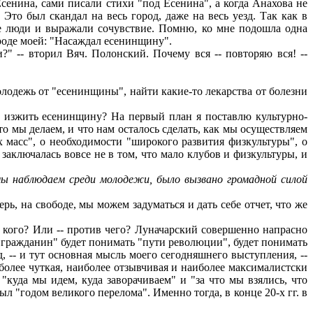
Есенина, сами писали стихи "под Есенина", а когда Анахова не
Это был скандал на весь город, даже на весь уезд. Так как в
ые люди и выражали сочувствие. Помню, ко мне подошла одна
вроде моей: "Насаждал есенинщину".
 -- вторил Вяч. Полонский. Почему вся -- повторяю вся! --
одежь от "есенинщины", найти какие-то лекарства от болезни
ы изжить есенинщину? На первый план я поставлю культурно-
 мы делаем, и что нам осталось сделать, как мы осуществляем
 масс", о необходимости "широкого развития физкультуры", о
 заключалась вовсе не в том, что мало клубов и физкультуры, и
мы наблюдаем среди молодежи, было вызвано громадной силой
, на свободе, мы можем задуматься и дать себе отчет, что же
ив кого? Или -- против чего? Луначарский совершенно напрасно
ш гражданин" будет понимать "пути революции", будет понимать
д, -- и тут основная мысль моего сегодняшнего выступления, --
более чуткая, наиболее отзывчивая и наиболее максималистски
 "куда мы идем, куда заворачиваем" и "за что мы взялись, что
ыл "годом великого перелома". Именно тогда, в конце 20-х гг. в