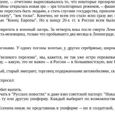
ропе, -- отчетливо вырисовывалось то, что некоторые прозорли
ны открылась новая эра -- эра тоталитарных режимов, -- фаши
и перестать быть людьми, а стать слугами государства, приказч
anxiety", "век тоски". Конечно, не всем это стало ясно сразу ж
тью "Конец Европы". Но к концу 20-х гг. в России всем было
вратить в военный лагерь. За четверть века после смерти Лен
та-меховщика, только что пробывшего два месяца в Ленинграде.
огонами. У одних погоны золотые, у других серебряные, широкие
"великого перелома", мы, кажется, не так уже остро пережив
-- какую, это не важно -- в России -- в большевистскую, вне 
мый, старый эмигрант, торговец подержанными автомобилями, ск
спросил:
юбит выпить.
ать в "Русских новостях" и даже взял советский паспорт. "Ника
ь ту или другую униформу. Каждый выбирает по возможностям, 
енина никак не представишь в униформе -- ни в солдатской,