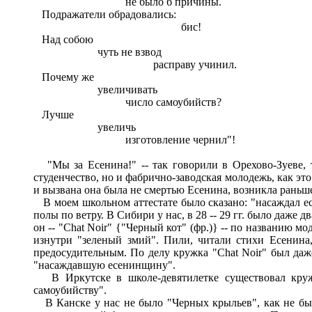
не было б причины.
Подражатели обрадовались:
бис!
Над собою
чуть не взвод
расправу учинил.
Почему же
увеличивать
число самоубийств?
Лучше
увеличь
изготовление чернил"!
"Мы за Есенина!" -- так говорили в Орехово-Зуеве, т
студенчество, но и фабрично-заводская молодежь, как э
и вызвана она была не смертью Есенина, возникла раньше
В моем школьном аттестате было сказано: "насаждал ес
полы по ветру. В Сибири у нас, в 28 -- 29 гг. было даже
он -- "Chat Noir" {"Черный кот" (фр.)} -- по названию 
изнутри "зеленый змий". Пили, читали стихи Есенина,
предосудительным. По делу кружка "Chat Noir" был даж
"насаждавшую есенинщину".
В Иркутске в школе-девятилетке существовал кружо
самоубийству".
В Канске у нас не было "Черных крыльев", как не было