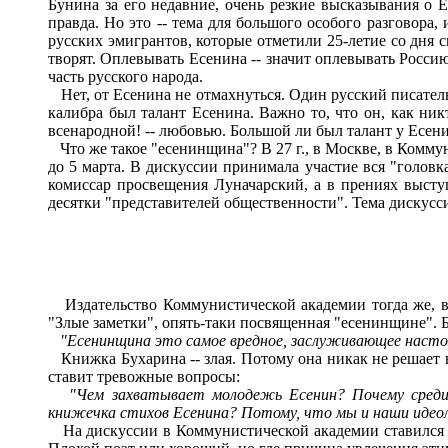
Бунина за его недавние, очень резкие высказывания о Е
правда. Но это -- тема для большого особого разговора,
русских эмигрантов, которые отметили 25-летие со дня с
творят. Оплевывать Есенина -- значит оплевывать Россию
часть русского народа.
Нет, от Есенина не отмахнуться. Один русский писатель г
калибра был талант Есенина. Важно то, что он, как ник
всенародной! -- любовью. Большой ли был талант у Есен
Что же такое "есенинщина"? В 27 г., в Москве, в Коммун
до 5 марта. В дискуссии принимала участие вся "головк
комиссар просвещения Луначарский, а в прениях выст
десятки "представителей общественности". Тема дискусс
Издательство Коммунистической академии тогда же, в 
"Злые заметки", опять-таки посвященная "есенинщине". 
"Есенинщина это самое вредное, заслуживающее настоя
Книжка Бухарина -- злая. Потому она никак не решает 
ставит тревожные вопросы:
"Чем захватывает молодежь Есенин? Почему среди 
книжечка стихов Есенина? Потому, что мы и наши идео
На дискуссии в Коммунистической академии ставился то