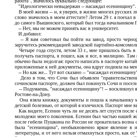
работа", значилось буквально следующее:
"Идеологически невыдержан -- насаждал есенинщину".
В моей жизни -- и, я уверен, в жизни многих русских лю
слово значилось в моем аттестате? Летом 29 г. я поехал
до самого Вышинского, который был тогда начальником Г
-- Нет, мы не можем принять вас в университет.
И добавил:
-- Я вам советовал бы пойти на завод, просто чернор
заручитесь рекомендацией заводской партийно-комсомоль
Четыре года спустя, летом 33 г., мне пришлось быть в 
получать паспорта, я пошел, как и все, в милицию. Там
обычно была недолгая: просто написать в паспорте китай
приложенные к ней документы, она вдруг подняла на меня
-- Но как же... Тут вот сказано -- "насаждал есенинщину
Дело в том, что Сочи был объявлен "правительственны
сочинском паспорте, должен был покинуть Сочи и посел
-- Подумаешь, "насаждал есенинщину"! -- воскликнул я. 
Ростове-на-Дону.
Она взяла книжку, документы и пошла к начальнику мил
детской болезнью, от которой я излечился. Паспорт мне в
Как видите, Есенин чуть ли не десять лет спустя после 
молодежи моего поколения. Есенин был частью нашей жиз
после гибели Пушкина по России не прокатилась волна 
была "есенинщина", необыкновенно яркое явление в 
литературы, и от него нельзя отмахнуться просто, как о