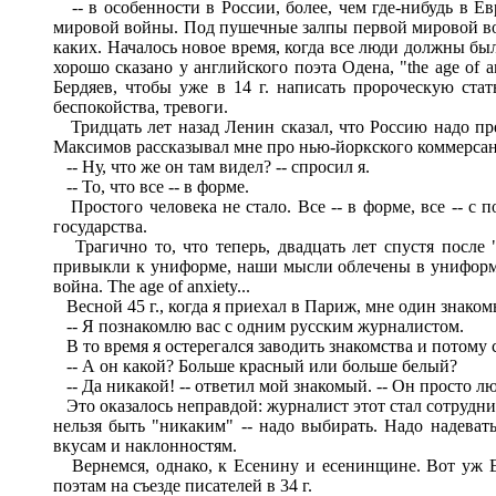
-- в особенности в России, более, чем где-нибудь в Ев
мировой войны. Под пушечные залпы первой мировой вой
каких. Началось новое время, когда все люди должны был
хорошо сказано у английского поэта Одена, "the age of 
Бердяев, чтобы уже в 14 г. написать пророческую ста
беспокойства, тревоги.
Тридцать лет назад Ленин сказал, что Россию надо пре
Максимов рассказывал мне про нью-йоркского коммерсан
-- Ну, что же он там видел? -- спросил я.
-- То, что все -- в форме.
Простого человека не стало. Все -- в форме, все -- с п
государства.
Трагично то, что теперь, двадцать лет спустя после 
привыкли к униформе, наши мысли облечены в униформу, 
война. The age of anxiety...
Весной 45 г., когда я приехал в Париж, мне один знако
-- Я познакомлю вас с одним русским журналистом.
В то время я остерегался заводить знакомства и потому 
-- А он какой? Больше красный или больше белый?
-- Да никакой! -- ответил мой знакомый. -- Он просто л
Это оказалось неправдой: журналист этот стал сотруднич
нельзя быть "никаким" -- надо выбирать. Надо надеват
вкусам и наклонностям.
Вернемся, однако, к Есенину и есенинщине. Вот уж Ес
поэтам на съезде писателей в 34 г.