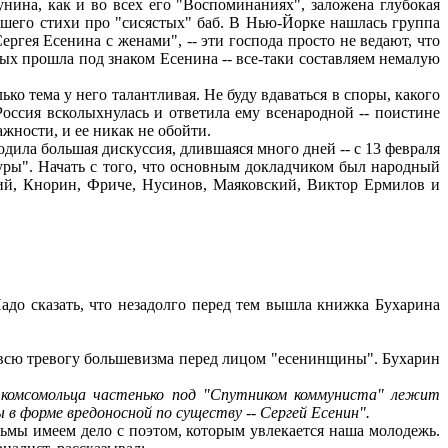
унина, как и во всех его "Воспоминаниях", заложена глубокая
савшего стихи про "сисястых" баб. В Нью-Йорке нашлась группа
ергея Есенина с женами", -- эти господа просто не ведают, что
рых прошла под знаком Есенина -- все-таки составляем немалую
ко тема у него талантливая. Не буду вдаваться в споры, какого
 Россия всколыхнулась и ответила ему всенародной -- поистине
жности, и ее никак не обойти.
дила большая дискуссия, длившаяся много дней -- с 13 февраля
туры". Начать с того, что основным докладчиком был народный
кий, Кнорин, Фриче, Нусинов, Маяковский, Виктор Ермилов и
адо сказать, что незадолго перед тем вышла книжка Бухарина
т всю тревогу большевизма перед лицом "есенинщины". Бухарин
комсомольца частенько под
"Спутником коммуниста" лежит
 в форме вредоносной по существу -- Сергей Есенин".
ьмы имеем дело с поэтом, которым увлекается наша молодежь.