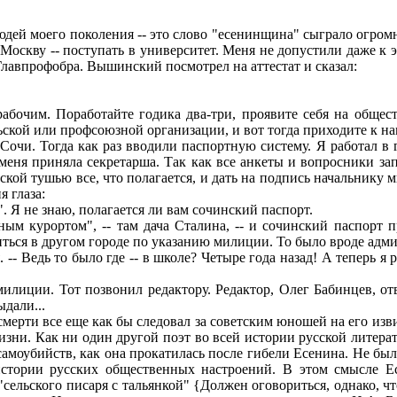
дей моего поколения -- это слово "есенинщина" сыграло огромн
 в Москву -- поступать в университет. Меня не допустили даже 
лавпрофобра. Вышинский посмотрел на аттестат и сказал:
абочим. Поработайте годика два-три, проявите себя на общес
ской или профсоюзной организации, и вот тогда приходите к на
Сочи. Тогда как раз вводили паспортную систему. Я работал в 
 меня приняла секретарша. Так как все анкеты и вопросники за
ской тушью все, что полагается, и дать на подпись начальнику 
 глаза:
". Я не знаю, полагается ли вам сочинский паспорт.
м курортом", -- там дача Сталина, -- и сочинский паспорт п
иться в другом городе по указанию милиции. То было вроде ад
-- Ведь то было где -- в школе? Четыре года назад! А теперь я 
иции. Тот позвонил редактору. Редактор, Олег Бабинцев, отве
ыдали...
смерти все еще как бы следовал за советским юношей на его изв
ни. Как ни один другой поэт во всей истории русской литерат
самоубийств, как она прокатилась после гибели Есенина. Не б
истории русских общественных настроений. В этом смысле Ес
т "сельского писаря с тальянкой" {Должен оговориться, однако, 