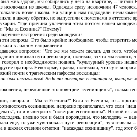
 был жив-здоров, мы собирались у него на квартире, -- читали 
аз исключали из школы. Однажды сразу исключили 47 человек. 
 толкались возле школы. На улице к нам подходили незнаком
риняли в школу обратно, но выпустили с пометками в аттестате 
арин. "Где причина увлечения этим поэтом нашей молодежи?"
яла: "Мы за Есенина?" Почему?
падочные настроения среди молодежи?
ти вопросы. Это было крайне необходимо, чтобы отвратить мол
искали в ложном направлении.
давался вопросом: "Что же мы можем сделать для того, чтоб
анин понимал пути революции, понимал, за что мы взялись, что
 говорил о необходимости поднять "культурный уровень наших
другие ораторы. Некоторые, правда, понимали, что суть вопроса
нский почти с трагическим пафосом восклицал:
он был алкоголиком! Ведь то поветрие есенинщины, которое 
коления, пережившие это поветрие "есенинщины", только теперь
один, говорили: "Мы за Есенина?" Если за Есенина, то -- прот
противостоять есенинщине, напрасно предполагал, что если "на
сделать", то и выветрится "поветрие есенинщины". На мой взгля
 молодежь, именно тем и были порождены, что молодежь, -- наи
мала еще, то уже чувствовала пути революции", чувствовала --
гда в школах ставили отметки: "насаждал есенинщину", год этот б