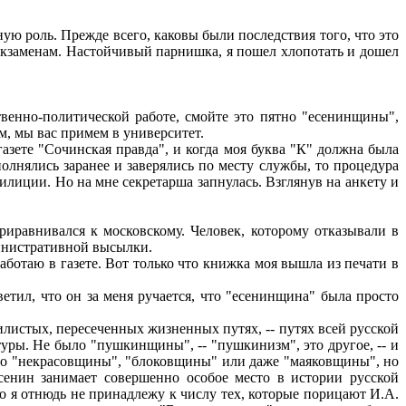
ую роль. Прежде всего, каковы были последствия того, что это
к экзаменам. Настойчивый парнишка, я пошел хлопотать и дошел
твенно-политической работе, смойте это пятно "есенинщины",
м, мы вас примем в университет.
газете "Сочинская правда", и когда моя буква "К" должна была
полнялись заранее и заверялись по месту службы, то процедура
милиции. Но на мне секретарша запнулась. Взглянув на анкету и
риравнивался к московскому. Человек, которому отказывали в
министративной высылки.
работаю в газете. Вот только что книжка моя вышла из печати в
тил, что он за меня ручается, что "есенинщина" была просто
илистых, пересеченных жизненных путях, -- путях всей русской
уры. Не было "пушкинщины", -- "пушкинизм", это другое, -- и
ыло "некрасовщины", "блоковщины" или даже "маяковщины", но
енин занимает совершенно особое место в истории русской
что я отнюдь не принадлежу к числу тех, которые порицают И.А.