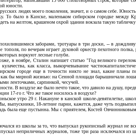
литератор, написавший 15 000 стихотворных строк, которые со
ой юности.
русских людях моего поколения, значит, и о самом себе. Юность.
тку. То было в Канске, маленьком сибирском городке между К
деть на желтом, крашеном охрой здании вокзала такую табличку
охилившимися заборами, тротуары в три доски, -- в дождливу
 тополя, по вечерам играет духовой оркестр пехотного полка, 
 которых воркуют лесные голуби.
зже, в ноябре, Сталин напишет статью "Год великого перелома
кулачества, как класса, выкорчевывание частнокапиталистиче
ибирском городе еще в точности никто не знал, какие планы 
е как бы мирной жизнью: на Сенной площади барышничали лошад
ыми ленточками, сарпинкой, чесучей.
ости. В воздухе же было нечто такое, что давило на душу, пред
ции 17-го г. Что же такое носилось в воздухе?
ньское утро 29 г. Накануне в канской школе-девятилетке, школе
Мы, выпускники, 18-летние парни, кажется, даже чуть подвыпил
адь была еще пустынна. Мы с приятелем, Костей Овчинниковым,
чался из школы за то, что выпускал рукописный журнал не все
выпускал неприличных журналов, тоже три раза исключался из ш