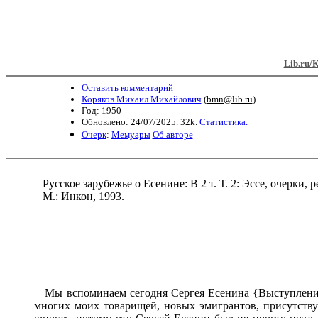
Lib.ru/
Оставить комментарий
Коряков Михаил Михайлович
(
bmn@lib.ru
)
Год: 1950
Обновлено: 24/07/2025. 32k.
Статистика.
Очерк
:
Мемуары
Об авторе
Русское зарубежье о Есенине: В 2 т. Т. 2: Эссе, очерки, р
М.: Инкон, 1993.
Мы вспоминаем сегодня Сергея Есенина {Выступление на 
многих моих товарищей, новых эмигрантов, присутству