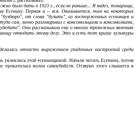
налист, рассказывал:
но было дать в 1923 г., если не раньше... Я видел, товарищи,
а Есенину. Первая и -- вся. Оказывается, там на некоторых
 "бузбюро", от слова "бузить", из восторженных есенинцев и
уда сам, лично разговаривал с комсомольцами и комсомолками,
еубедите". Они рассказывали ему о многих тревожных явлениях
раницу отводить этому делу. Это и есть тот кризис культуры
сделалась отчасти выражением упадочных настроений среди
нь увлеклись этой есенинщиной. Начали читать Есенина, потом
не прокатилась волна самоубийств. Отзвуки этого слышатся в