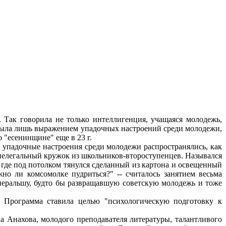
 Так говорила не только интеллигенция, учащаяся молодежь,
" была лишь выражением упадочных настроений среди молодежи,
 "есенинщине" еще в 23 г.
 упадочные настроения среди молодежи распространялись, как
ал нелегальный кружок из школьников-второступенцев. Назывался
е, где под потолком тянулся сделанный из картона и освещенный
но ли комсомолке пудриться?" -- считалось занятием весьма
енеральшу, будто бы развращавшую советскую молодежь и тоже
Программа ставила целью "психологическую подготовку к
а Анахова, молодого преподавателя литературы, талантливого