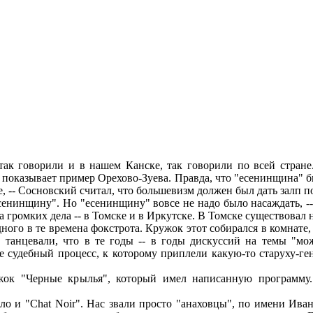
ак говорили и в нашем Канске, так говорили по всей стране.
то показывает пример Орехово-Зуева. Правда, что "есенинщина
, -- Сосновский считал, что большевизм должен был дать залп по
енинщину". Но "есенинщину" вовсе не надо было насаждать, --
 два громких дела -- в Томске и в Иркутске. В Томске существов
модного в те времена фокстрота. Кружок этот собирался в комнат
 танцевали, что в те годы -- в годы дискуссий на темы "мож
е судебный процесс, к которому приплели какую-то старуху-г
к "Черные крылья", который имел написанную программу. 
 и "Chat Noir". Нас звали просто "анаховцы", по имени Иван