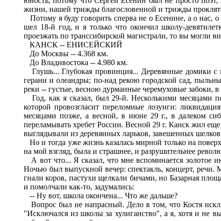
юность, потому что Сергей Есенин был не просто поэт, 
жизни, нашей трижды благословенной и трижды проклят
Потому я буду говорить сперва не о Есенине, а о нас, о 
шел 18-й год, и я только что окончил школу-девятиле
проезжать по транссибирской магистрали, то вы могли ви
КАНСК -- ЕНИСЕЙСКИЙ
До Москвы -- 4.368 км.
До Владивостока -- 4.980 км.
Глушь... Глубокая провинция... Деревянные домики с п
герани и олеандры; по-над рекою городской сад, пыльные
реки -- густые, весною дурманные черемуховые забоки, в
Год, как я сказал, был 29-й. Несколькими месяцами по
которой провозгласит переломные лозунги: ликвидация 
месяцами позже, а весной, в июне 29 г., в далеком с
переламывать хребет России. Весной 29 г. Канск жил ещ
выглядывали из деревянных ларьков, завешенных шелков
Но и тогда уже жизнь казалась мирной только на поверхн
на мой взгляд, была и страшнее, и разрушительнее револю
А вот что... Я сказал, что мне вспоминается золотое ию
Ночью был выпускной вечер: спектакль, концерт, речи. 
гнали коров, пастухи щелкали бичами, но Базарная площ
и помолчали как-то, задумались:
-- Ну вот, школа окончена... Что же дальше?
Вопрос был не напрасный. Дело в том, что Костя исклю
"Исключался из школы за хулиганство", а я, хотя и не 