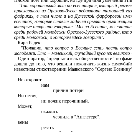
Плохой поэт или хороший, но где причина увлечения эт
"Тот хорошенький залп по есенинщине, который рекомен
приехавшего из Орехово-Зуева редактора тамошней га
фабриках, в том числе и на Дулевской фарфоровой имен
есенинок, которые ставят задачей срывать организацион
которые открыто говорили: "Мы за Есенина, мы считаем,
среди рабочей молодежи Орехово-Зуевского района, кот
среди молодежи, о котором здесь говорили".
Карл Радек:
"Понятно, что вопрос о Есенине есть часть вопр
молодежи. Это
--
маленький, случайный кусочек великого 
Один оратор, "представитель общественности" по фамил
дошли до того, что решили покончить жизнь самоубийс
известном стихотворении Маяковского "Сергею Есенину"
Не откроют
нам
причин потери
Ни петля,
ни ножик перочинный.
Может,
окажись
чернила в "Англетере",
вены
резать