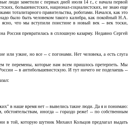
вые люди заметили с первых дней июля 14 г., с начала первой
стских, большевистских, национал-социалистских, не знаю еще
иками тоталитарного правительства, роботами. Начался, как это
е; надо было быть человеком такого калибра, как покойный Н.А.
 ясно, что мы вступили поистине в новый век -- век тоски,
ина Россия превратилась в сплошную казарму. Недавно Сергей
 или узкие, но все -- с погонами. Нет человека, а есть слуга
аем те перемены, которые нам всем пришлось претерпеть. Мы
России -- в антибольшевистскую. И тут ничего не поделаешь --
азал:
ких" в наше время нет -- вывелись такие люди. Да я и понимаю:
обстоятельствам, иногда -- гораздо реже! -- по собственным
 ни в той, которую шутник Михаил Кольцов предлагал выдать