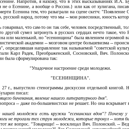
сенине. Напротив, я нахожу, что в этих высказываниях И.А. Б
 и не о Есенине, а вообще о России.} или как от хулигана, пи
мерти Есенина тем, что разыграли на сцене скетч: "Появление С
, русский народ, потому что мы -- мои ровесники, юность кото
оваривал, что сам-то он так себе, человек посредственный, толь
то другой сумел затронуть в русских сердцах нечто такое, что
ина или маленький, но "есенинщина" была явлением огромной ва
истической академии -- мозговом центре большевизма -- происхо
а", определявшая направление так называемой "советской куль
упали Карл Радек, Преображенский, Сосновский, Вяч. Полонс
ии была сформулирована так:
"Упадочное настроение среди молодежи.
"ЕСЕНИНЩИНА".
27 г., выпустило стенограммы дискуссии отдельной книгой. Н
Бухарин писал:
щего бичевания, явление нашего литературного дня".
вопроса -- даже по-большевистски не решает. Но она вскрывае
нашей молодежи есть кружки "есенинских вдов"? Почему у 
логи не трогали тех струн молодежи, которые тронул
--
хотя бы
т же вопрос. "Товарищи! -- восклицал Вяч. Полонский. -- Вед