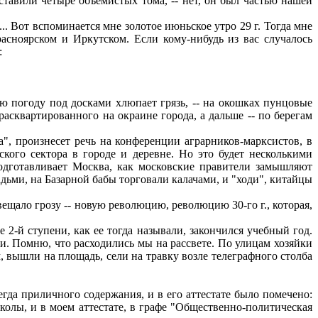
ставили четыре объемистых тома, -- нет, он был частью нашей
.. Вот вспоминается мне золотое июньское утро 29 г. Тогда мне
расноярском и Иркутском. Если кому-нибудь из вас случалось
:
ю погоду под досками хлюпает грязь, -- на окошках пунцовые
расквартированного на окраине города, а дальше -- по берегам
", произнесет речь на конференции аграрников-марксистов, в
ского сектора в городе и деревне. Но это будет несколькими
подготавливает Москва, как московские правители замышляют
ьми, на Базарной бабы торговали калачами, и "ходи", китайцы
вещало грозу -- новую революцию, революцию 30-го г., которая,
 2-й ступени, как ее тогда называли, закончился учебный год.
и. Помню, что расходились мы на рассвете. По улицам хозяйки
 вышли на площадь, сели на травку возле телеграфного столба
гда приличного содержания, и в его аттестате было помечено:
колы, и в моем аттестате, в графе "Общественно-политическая