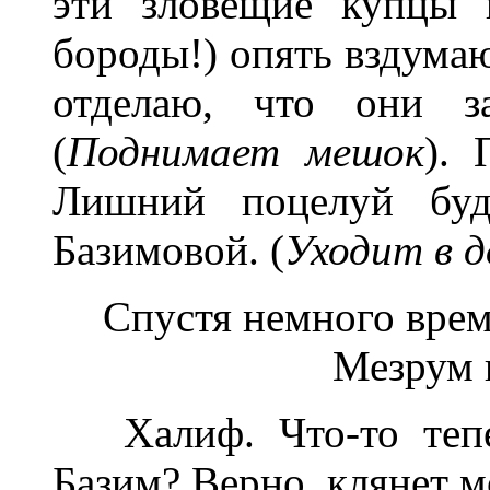
эти зловещие купцы 
бороды!) опять вздумаю
отделаю, что они за
(
Поднимает мешок
).
Лишний поцелуй буде
Базимовой. (
Уходит в 
Спустя немного врем
Мезрум в
Халиф. Что-то тепер
Базим? Верно, клянет м