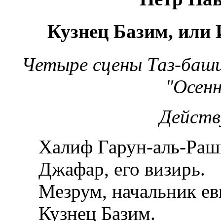
Кузнец Базим, или 
Четыре с
цены Таз-баш
"Осенн
Действ
Халиф Гарун-аль-Раш
Джафар, его визирь.
Мезрум, начальник ев
Кузнец Базим.