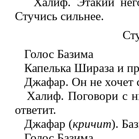
Халиф. Этакий негод
Стучись сильнее.
Ст
Голос Базима
Капелька Шираза и пр
Джафар. Он не хочет с
Халиф. Поговори с ни
ответит.
Джафар (
кричит
). Ба
Голос Базима