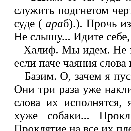
служить подгнетом чер
суде (
ара
б).). Прочь и
Не слышу... Идите себе
Халиф. Мы идем. Не за
если паче чаяния слова 
Базим. О, зачем я пус
Они три раза уже накли
слова их исполнятся, 
хуже собаки... Прок
Проклятие на все их пл