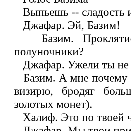
Выпьешь -- сладость и
Джафар. Эй, Базим!
Базим. Проклятие
полуночники?
Джафар. Ужели ты не 
Базим. А мне почему зн
визирю, бродяг боль
золотых монет).
Халиф. Это по твоей ч
Джафар. Мы твои прия