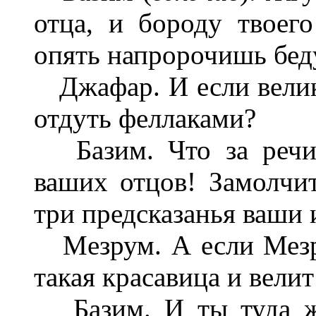
отца, и бороду твоег
опять напророчишь бед
Джафар. И если велики
отдуть феллаками?
Базим. Что за речи,
ваших отцов! Замолчи
три предсказанья ваши 
Meзрум. А если Мезру
такая красавица и велит
Базим. И ты туда же