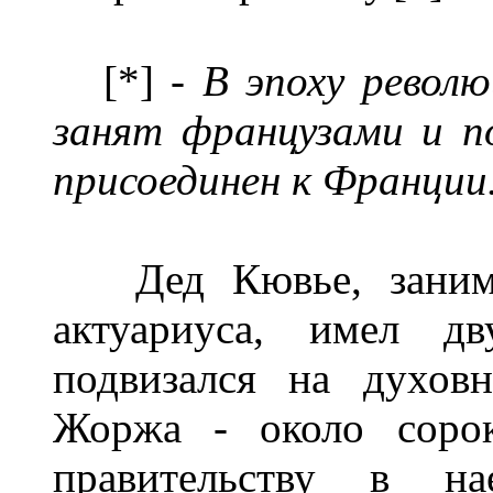
[*] -
В эпоху револ
занят французами и п
присоединен к Франции
Дед Кювье, занимав
актуариуса, имел д
подвизался на духов
Жоржа - около сорок
правительству в на