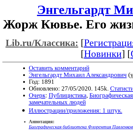
Энгельгардт Ми
Жорж Кювье. Его жизн
[
Регистраци
Lib.ru/Классика:
[
Новинки
] [
Оставить комментарий
Энгельгардт Михаил Александрович
(
y
Год: 1891
Обновлено: 27/05/2020. 145k.
Статисти
Очерк
:
Публицистика
,
Биографическая
замечательных людей
Иллюстрации/приложения: 1 штук.
Аннотация:
Биографическая библиотека Флорентия Павленков