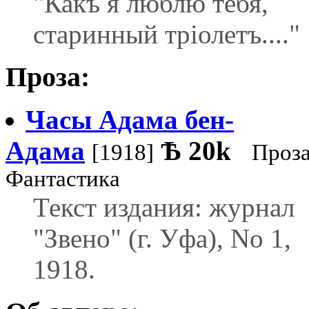
"Какъ я люблю тебя,
старинный тріолетъ...."
Проза:
Часы Адама бен-
Адама
Ѣ
20k
[1918]
Проза
Фантастика
Текст издания: журнал
"Звено" (г. Уфа), No 1,
1918.