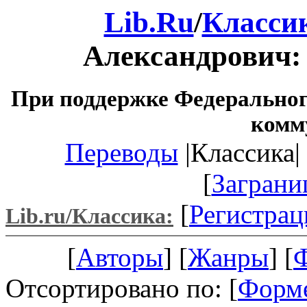
Lib.Ru
/
Класси
Александрович
При поддержке Федеральног
комм
Переводы
|Классика| 
[
Заграни
[
Регистрац
Lib.ru/Классика:
[
Авторы
] [
Жанры
] [
Отсортировано по: [
Форм