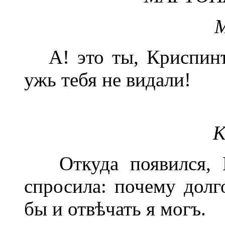
М
А! это ты, Криспинъ
ужь тебя не видали!
К
Откуда появился, К
спросила: почему долг
бы и отвѣчать я могъ.