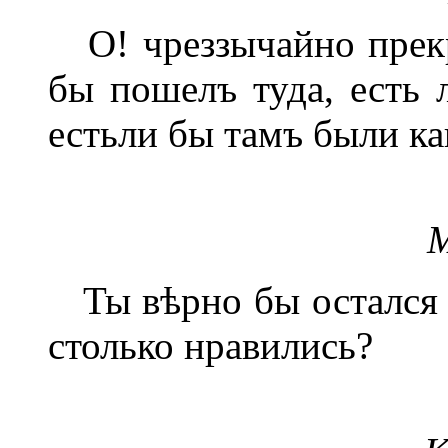
О! чреззычайно прекр
бы пошелъ туда, есть 
естьли бы тамъ были ка
М
Ты вѣрно бы остался т
столько нравились?