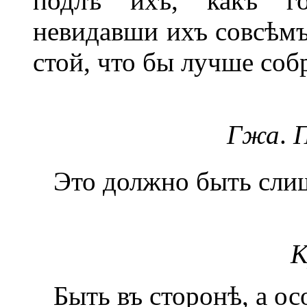
подлѣ ихъ, какъ го
невидавши ихъ совсѣмъ.
стой, что бы лучше соб
Гжа
.
Это должно быть сли
К
Быть въ сторонѣ, а осо