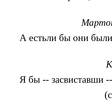
Марто
А естьли бы они были 
К
Я бы -- засвиставши --
(