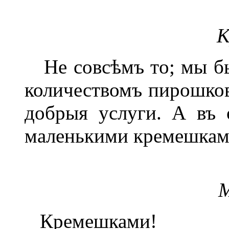
К
Не совсѣмъ то; мы бы
количествомъ пирошков
добрыя услуги. А въ 
маленькими кремешкам
М
Кремешками!