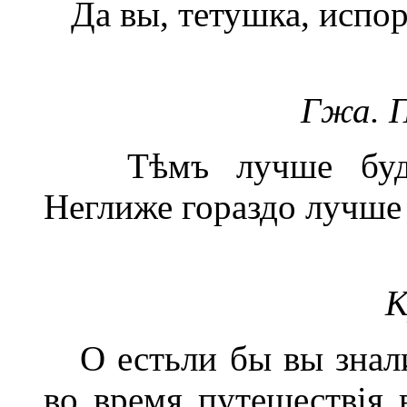
Да вы, тетушка, испор
Гжа. 
Тѣмъ лучше будеш
Неглиже гораздо лучше 
К
О естьли бы вы знали,
во время путешествія 