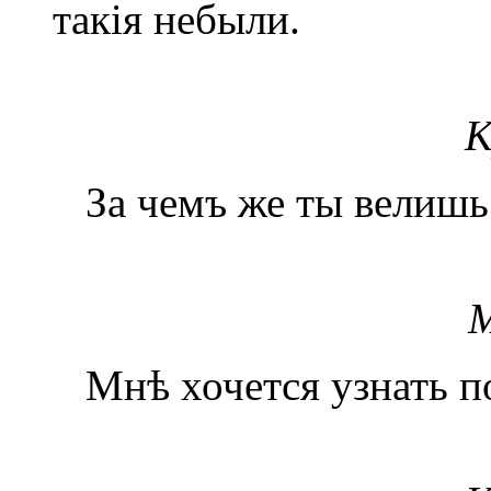
такія небыли.
К
За чемъ же ты велишь 
М
Мнѣ хочется узнать по