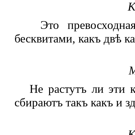
К
Это превосходная 
бесквитами, какъ двѣ к
М
Не растутъ ли эти к
сбираютъ такъ какъ и з
К