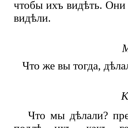
чтобы ихъ видѣть. Они 
видѣли.
М
Что же вы тогда, дѣла
К
Что мы дѣлали? пре