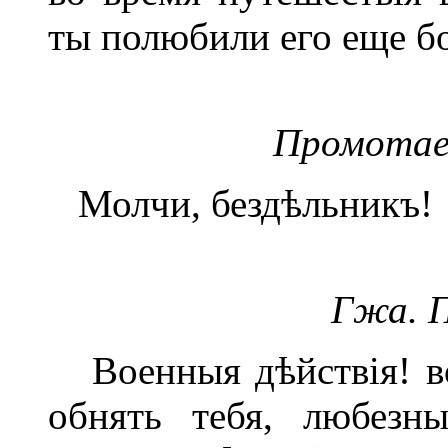
ты полюбили его еще б
Промотае
Молчи, бездѣльникъ!
Гжа. 
Военныя дѣйствія! во
обнять тебя, любезн