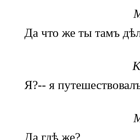
М
Да что же ты тамъ дѣ
К
Я?-- я путешествовалъ
М
Да гдѣ же?