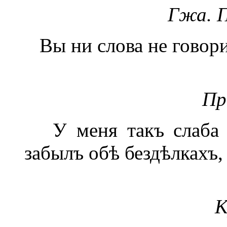
Гжа. 
Вы ни слова не говори
Пр
У меня такъ слаба п
забылъ обѣ бездѣлкахъ,
К