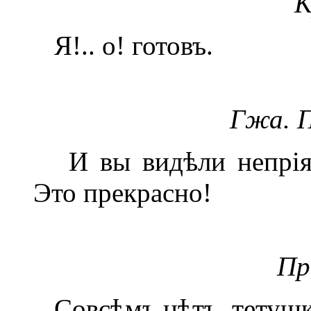
К
Я!.. о! готовъ.
Гжа. 
И вы видѣли непріят
Это прекрасно!
Пр
Совсѣмъ нѣтъ, тетушк