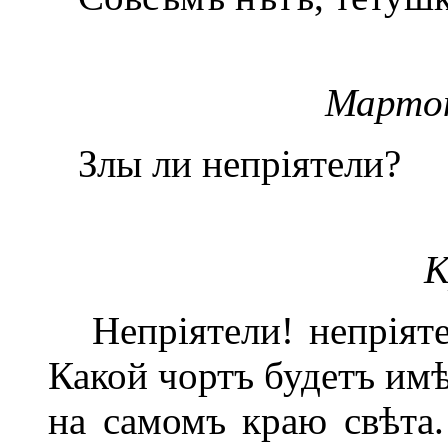
Марто
Злы ли непріятели?
К
Непріятели! непріяте
Какой чортъ будетъ им
на самомъ краю свѣта.