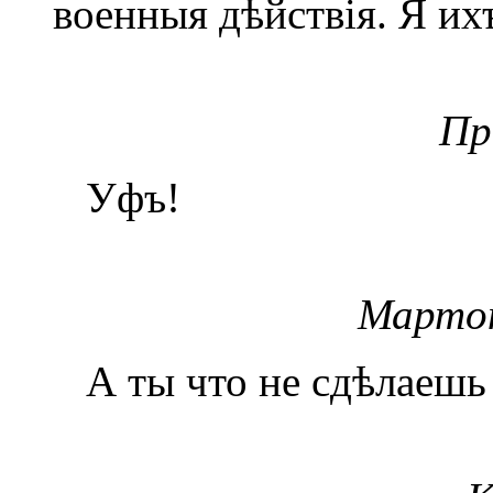
военныя дѣйствія. Я их
Пр
Уфъ!
Марто
А ты что не сдѣлаешь