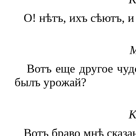
О! нѣтъ, ихъ сѣютъ, и 
М
Вотъ еще другое чуд
былъ урожай?
К
Вотъ браво мнѣ сказа