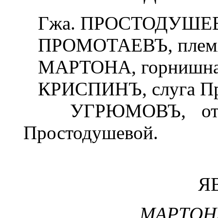
Гжа. ПРОСТОДУШЕВ
ПРОМОТАЕВЪ, племян
МАРТОНА, горнишная 
КРИСПИНЪ, слуга Пр
УГРЮМОВЪ, отецъ 
Простодушевой.
Я
МАРТОН