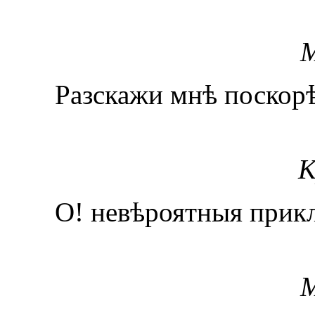
М
Разскажи мнѣ поскорѣй
К
О! невѣроятныя прикл
М