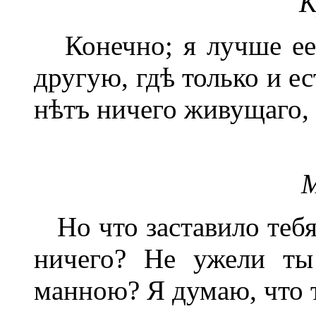
К
Конечно; я лучше ее
другую, гдѣ только и ес
нѣтъ ничего живущаго, 
М
Но что заставило тебя 
ничего? Не ужели ты
манною? Я думаю, что т