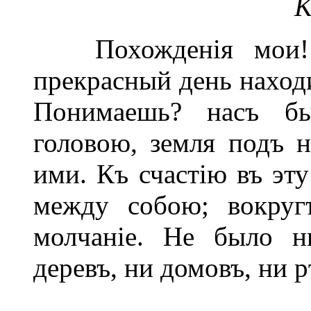
К
Похожденія мои! 
прекрасный день наход
Понимаешь? насъ б
головою, земля подъ 
ими. Къ счастію въ эт
между собою; вокруг
молчаніе. Не было н
деревъ, ни домовъ, ни р