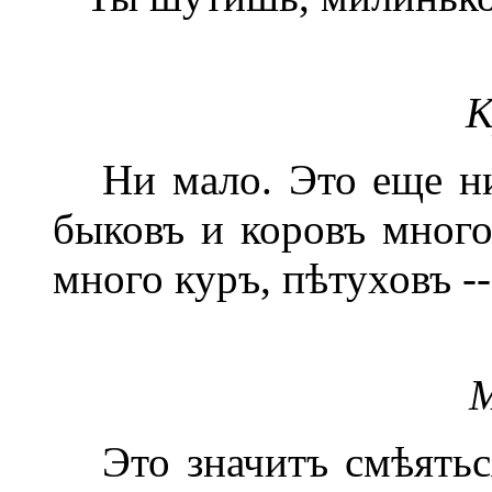
К
Ни мало. Это еще ни
быковъ и коровъ много
много куръ, пѣтуховъ --
М
Это значитъ смѣяться