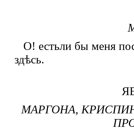
М
О! естьли бы меня пос
здѣсь.
Я
МАРГОНА
,
КРИСПИН
ПР