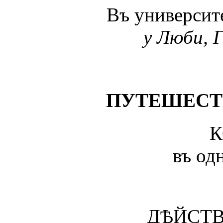
Въ университ
у Люби, Г
ПУТЕШЕСТ
К
въ од
ДѢЙСТВ