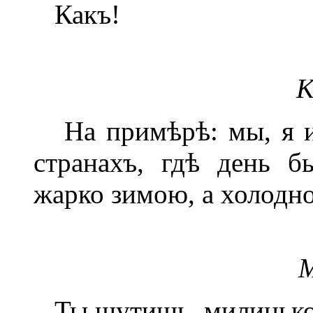
Какъ!
К
На примѣрѣ: мы, я и 
странахъ, гдѣ день б
жарко зимою, а холодно
М
Ты шутишь, милинько