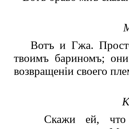
Вотъ и Гжа. Простод
твоимъ бариномъ; они
возвращеніи своего пле
К
Скажи ей, что мы