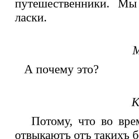
путешественники. Мы
ласки.
М
А почему это?
К
Потому, что во врем
отвыкаютъ отъ такихъ б