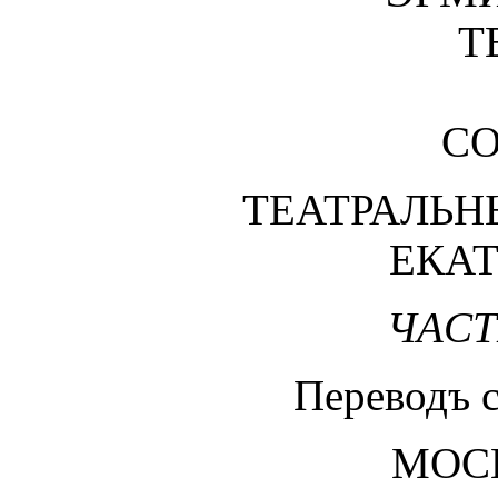
Т
СО
ТЕАТРАЛЬН
ЕКАТ
ЧACT
Переводъ с
МОСК