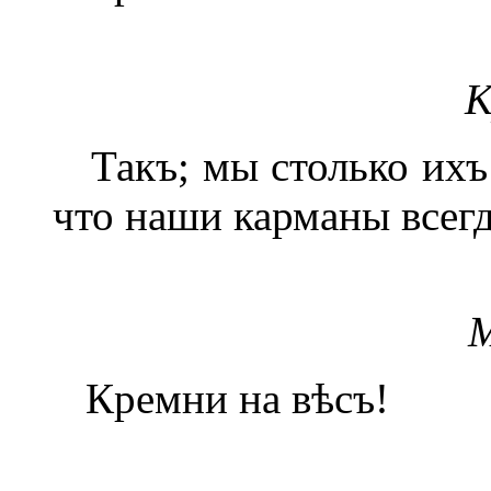
К
Такъ; мы столько ихъ 
что наши карманы всег
М
Кремни на вѣсъ!