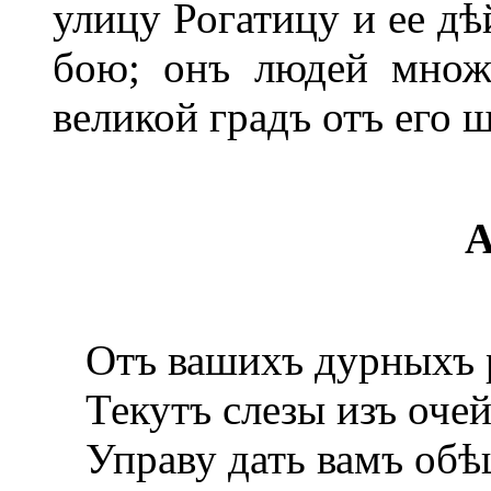
улицу Рогатицу и ее дѣ
бою; онъ людей множ
великой градъ отъ его 
А
Отъ вашихъ дурныхъ 
Текутъ слезы изъ очей
Управу дать вамъ обѣ