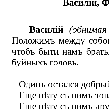
Василій, 
Василій
(обнима
Положимъ между собою
чтобъ быти намъ брать
буйныхъ головъ.
Одинъ остался добрый
Еще нѣту съ нимъ тов
Еще нѣту съ нимъ друг