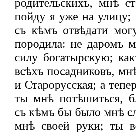
родительскихъ, мнѣ с
пойду я уже на улицу;
съ кѣмъ отвѣдати мог
породила: не даромъ м
силу богатырскую; как
всѣхъ посадниковъ, мн
и Старорусская; а тепе
ты мнѣ потѣшиться, б
съ кѣмъ бы было мнѣ сл
мнѣ своей руки; ты в