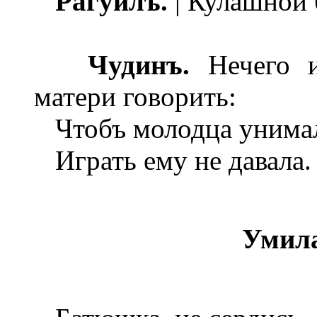
Рагуилъ.
| Кулашной 
Чудинъ.
Нечего 
матери говорить:
Чтобъ молодца унимал
Играть ему не давала.
Умил