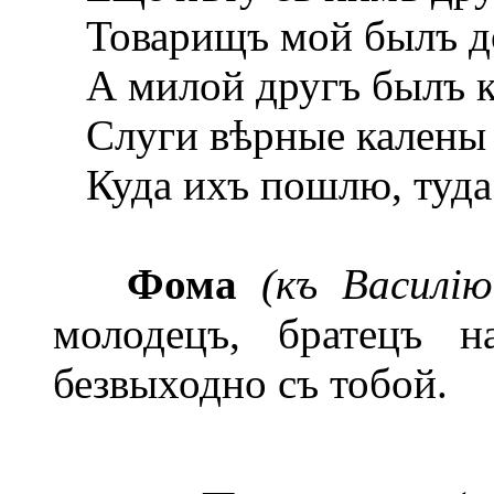
Товарищъ мой былъ до
А милой другъ былъ к
Слуги вѣрные калены 
Куда ихъ пошлю, туда 
Фома
(къ Василію
молодецъ, братецъ н
безвыходно съ тобой.