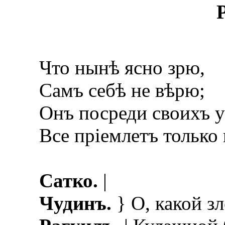
Что нынѣ ясно зрю,
Самъ себѣ не вѣрю;
Онъ посреди своихъ у
Все пріемлетъ только 
Сатко.
|
Чудинъ.
} О, какой зл