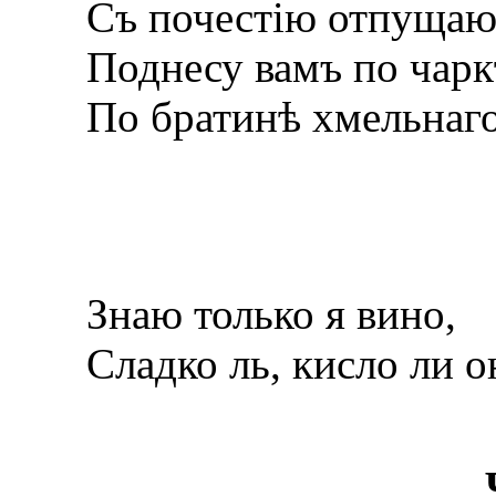
Съ почестію отпущаю
Поднесу вамъ по чарк
По братинѣ хмельнаго
Знаю только я вино,
Сладко ль, кисло ли о