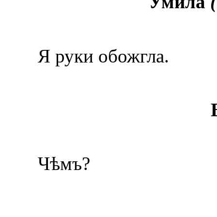
Умила
Я руки обожгла.
Чѣмъ?