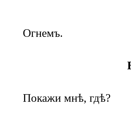
Огнемъ.
Покажи мнѣ, гдѣ?