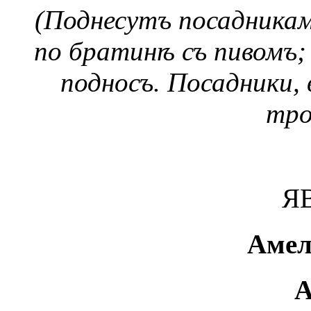
(Поднесутъ посадникам
по братинѣ съ пивомъ;
подносъ. Посадники, 
тро
ЯВ
Амел
А