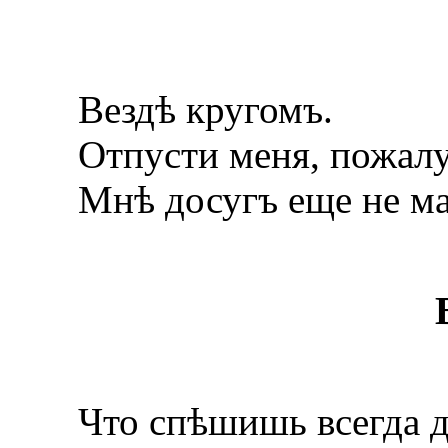
Вездѣ кругомъ.
Отпусти меня, пожалу
Мнѣ досугъ еще не ма
Что спѣшишь всегда 