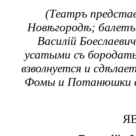
(Театръ представ
Новѣгородѣ; балетъ
Василій Боеслаеви
усатыми съ бородаты
взволнуется и сдѣлает
Фомы и Потанюшки в
ЯВ