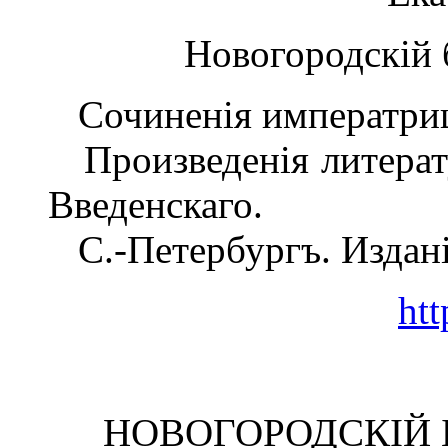
Новогородскій 
Сочиненія императриц
Произведенія литерату
Введенскаго.
С.-Петербургъ. Издані
htt
НОВОГОРОДСКІЙ 