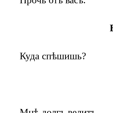
Куда спѣшишь?
Мнѣ долгъ велитъ.