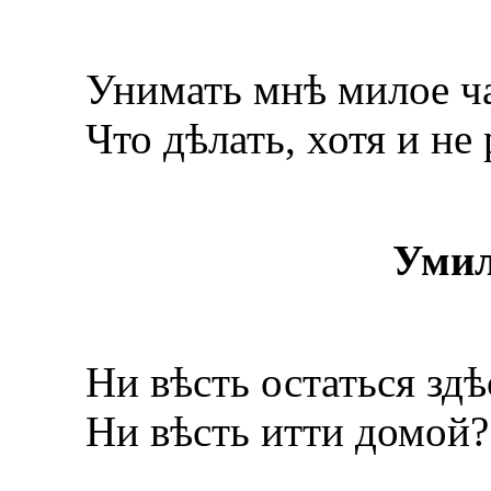
Унимать мнѣ милое ча
Что дѣлать, хотя и не 
Уми
Ни вѣсть остаться здѣ
Ни вѣсть итти домой?