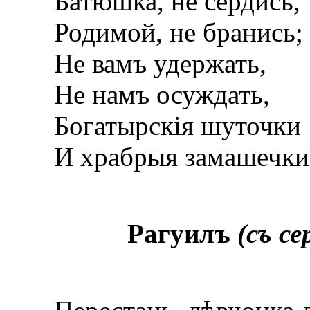
Батюшка, не сердись,
Родимой, не бранись;
Не вамъ удержать,
Не намъ осуждать,
Богатырскія шуточки
И храбрыя замашечки
Рагуилъ
(съ с