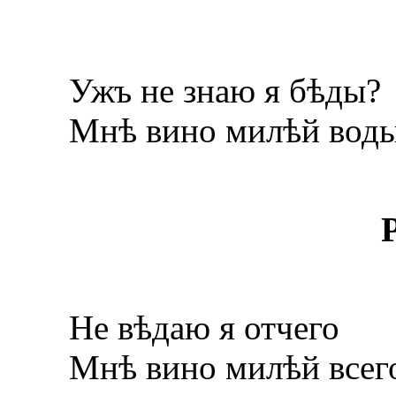
Ужъ не знаю я бѣды?
Мнѣ вино милѣй воды
Не вѣдаю я отчего
Мнѣ вино милѣй всег