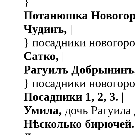
}
Потанюшка Новогор
Чудинъ,
|
} посадники новогород
Сатко,
|
Рагуилъ Добрынинъ
} посадники новогород
Посадники 1, 2, 3.
|
Умила,
дочь Рагуила
Нѣсколько бирючей.