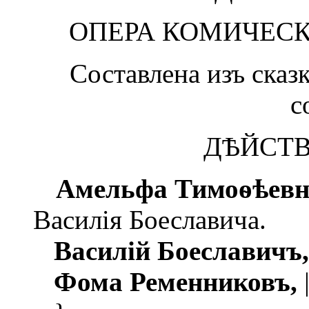
ОПЕРА КОМИЧЕСКА
Составлена изъ сказ
с
ДѢЙСТВ
Амельфа Тимоѳѣевн
Василія Боеславича.
Василій Боеславичъ,
Фома Ременниковъ,