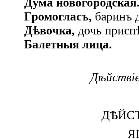
Дума новогородская
Громогласъ,
баринъ 
Дѣвочка,
дочь присп
Балетныя лица.
Дѣйствіе
ДѢЙСТ
Я