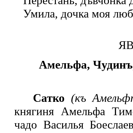
Перестань, дѣвчонка д
Умила, дочка моя люб
ЯВ
Амельфа, Чудинъ,
Сатко
(къ Амельф
княгиня Амельфа Тим
чадо Василья Боеслае