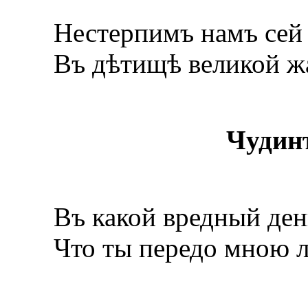
Нестерпимъ намъ сей 
Въ дѣтищѣ великой ж
Чудин
Въ какой вредный день
Что ты передо мною 