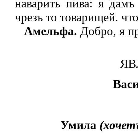
наварить пива: я дамъ
чрезъ то товарищей. чт
Амельфа.
Добро, я пр
ЯВ
Васи
Умила
(хочет