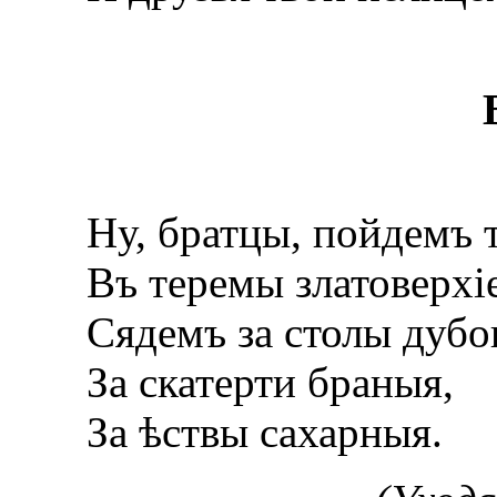
Ну, братцы, пойдемъ 
Въ теремы златоверхіе
Сядемъ за столы дубо
За скатерти браныя,
За ѣствы сахарныя.