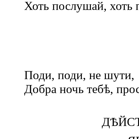
Хоть послушай, хоть 
Поди, поди, не шути,
Добра ночь тебѣ, про
ДѢЙСТ