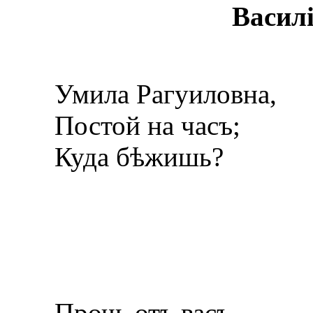
Васил
Умила Рагуиловна,
Постой на часъ;
Куда бѣжишь?
Прочь отъ васъ.