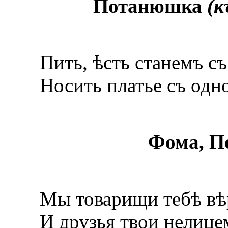
Потанюшка
(к
Пить, ѣсть станемъ съ 
Носить платье съ одно
Фома, П
Мы товарищи тебѣ вѣ
И друзья твои нелице