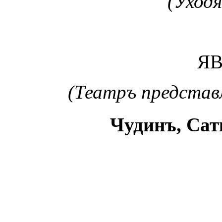
(Уходя
ЯВ
(Театръ представ
Чудинъ, Сат