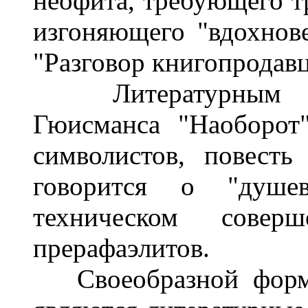
неофита, требующего тр
изгоняющего "вдохнове
"Разговор книгопродавца
Литературным ман
Гюисманса "Наоборот
символистов, повесть
говорится о "душев
техническом соверш
прерафаэлитов.
Своеобразной формо