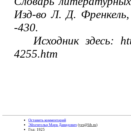
Словарь литературных 
Изд-во Л. Д. Френкель
-430.
Исходник здесь:
ht
4255.htm
Оставить комментарий
Эйхенгольц Марк Давидович
(
yes@lib.ru
)
Год: 1925