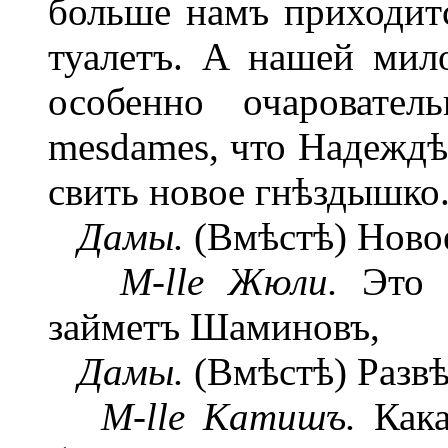
больше намъ приходит
туалетъ. А нашей мил
особенно очаровател
mesdames, что Надеждѣ
свить новое гнѣздышко
Дамы.
(Вмѣстѣ) Новое
M-lle Жюли.
Это з
займетъ Шаминовъ,
Дамы.
(Вмѣстѣ) Развѣ
M-lle Катишъ.
Кака