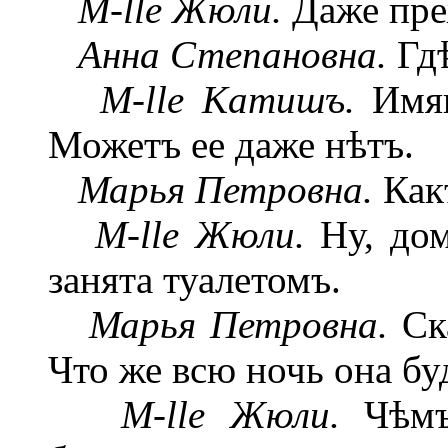
M-lle Жюли.
Даже пре
Анна Степановна.
Гдѣ
M-lle Катишъ.
Имян
Можетъ ее даже нѣтъ.
Марья Петровна.
Какъ
M-lle Жюли.
Ну, дом
занята туалетомъ.
Марья Петровна.
Ска
Что же всю ночь она бу
M-lle Жюли.
Чѣмъ