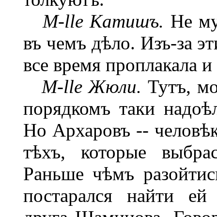
M-lle Катишъ.
Не му
въ чемъ дѣло. Изъ-за э
все время проплакала и
M-lle Жюли.
Тутъ, мо
порядкомъ таки надоѣл
Но Архаровъ -- человѣк
тѣхъ, которые выбра
Раньше чѣмъ разойтис
постарался найти ей 