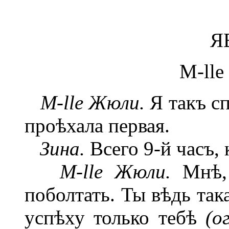
Я
М-lle
М-lle Жюли.
Я такъ сп
проѣхала первая.
Зина.
Всего 9-й часъ, 
М-lle Жюли.
Мнѣ, 
поболтать. Ты вѣдь так
успѣху только тебѣ
(о