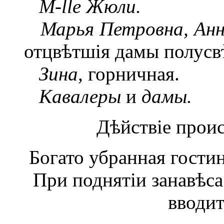
M-lle Жюли.
Марья Петровна, Анн
отцвѣтшія дамы полусв
Зина,
горничная.
Кавалеры
и
дамы.
Дѣйствіе проис
Богато убранная гости
При поднятіи занавѣса
вводит