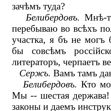
зачѣмъ туда?
Белибердовъ.
Мнѣ-то
перебываю во всѣхъ по
участка, я бъ не могъ
бы совсѣмъ россійск
литераторъ, черпаетъ ве
Сержъ.
Вамъ тамъ даю
Белибердовъ.
Кто мож
Мы -- шестая держава
законы и даемъ инструк