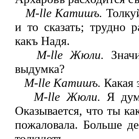
M-lle Катишъ.
Толкуй
и то сказать; трудно р
какъ Надя.
M-lle Жюли.
Значи
выдумка?
M-lle Катишъ.
Какая э
M-lle Жюли.
Я дума
Оказывается, что ты ка
пожаловала. Больше де
толкуютъ.