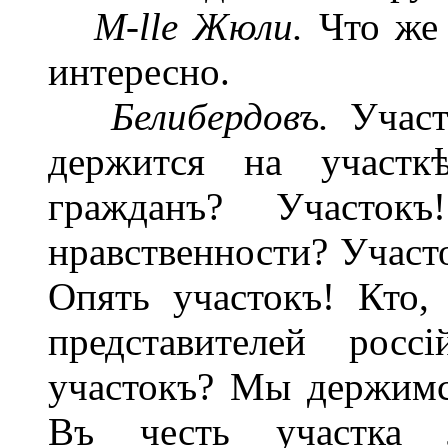
M-lle Жюли.
Что же 
интересно.
Белибердовъ.
Участо
держится на участк
гражданъ? Участо
нравственности? Участо
Опять участокъ! Кто, 
представителей росс
участокъ? Мы держимс
Въ честь участка л