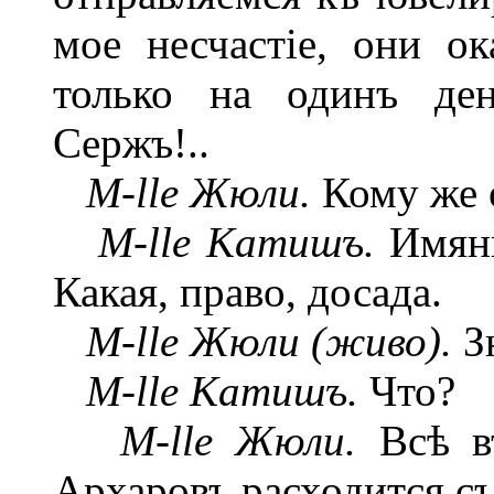
мое несчастіе, они о
только на одинъ де
Сержъ!..
M-lle Жюли.
Кому же 
M-lle Катишъ.
Имяни
Какая, право, досада.
M-lle Жюли (живо).
Зн
M-lle Катишъ.
Что?
M-lle Жюли.
Всѣ въ
Архаровъ расходится съ