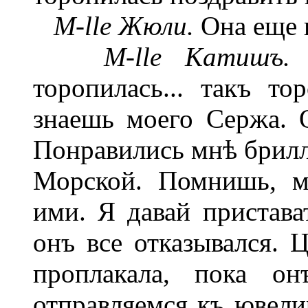
M-lle Жюли.
Она еще н
М-lle Катишъ.
К
торопилась... такъ то
знаешь моего Сержа. О
Понравились мнѣ брилл
Морской. Помнишь, м
ими. Я давай пристава
онъ все отказывался. 
проплакала, пока он
отправляемся къ ювелир