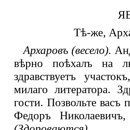
ЯВ
Тѣ-же, Арх
Архаровъ (весело).
Анд
вѣрно поѣхалъ на л
здравствуетъ участок
милаго литератора. Зд
гости. Позвольте васъ 
Федоръ Николаевичъ,
(Здороваются).