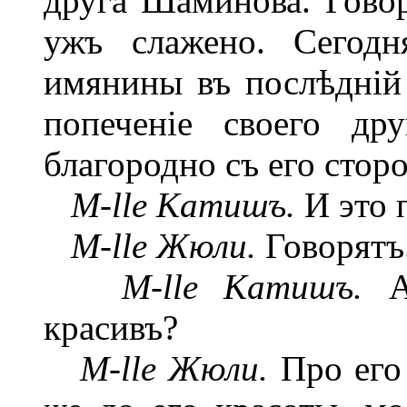
друга Шаминова. Говор
ужъ слажено. Сегодн
имянины въ послѣдній 
попеченіе своего др
благородно съ его стор
M-lle Катишъ.
И это 
M-lle Жюли.
Говорятъ
M-lle Катишъ.
А 
красивъ?
M-lle Жюли.
Про его 