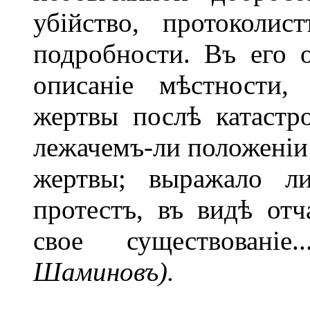
убійство, протоколи
подробности. Въ его 
описаніе мѣстности,
жертвы послѣ катастро
лежачемъ-ли положеніи 
жертвы; выражало л
протестъ, въ видѣ от
свое существованіе
Шаминовъ).