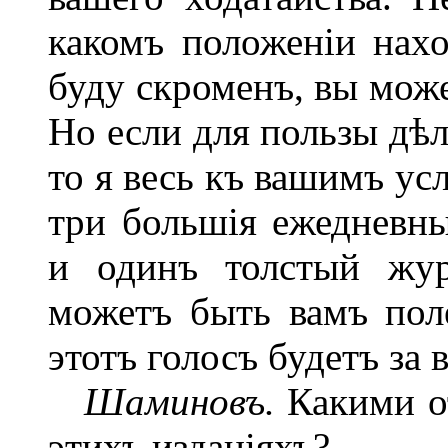
какомъ положеніи нахо
буду скроменъ, вы може
Но если для пользы дѣл
то я весь къ вашимъ ус
три большія ежедневны
и одинъ толстый жур
можетъ быть вамъ поле
этотъ голосъ будетъ за в
Шаминовъ.
Какими от
этихъ изданіяхъ?