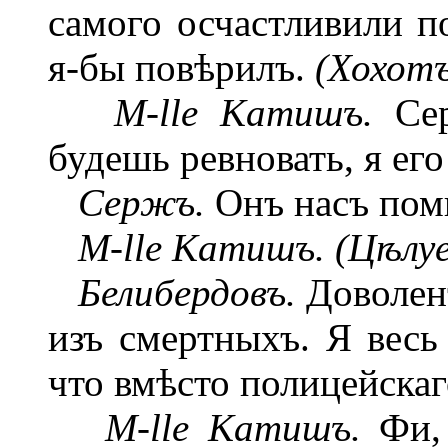
самого осчастливили по
я-бы повѣрилъ.
(Хохотъ
M-lle Катишъ.
Сер
будешь ревновать, я ег
Сержъ.
Онъ насъ поми
M-lle Катишъ. (Цѣлуе
Белибердовъ.
Доволенъ
изъ смертныхъ. Я весь 
что вмѣсто полицейскаг
M-lle Катишъ.
Фи, 