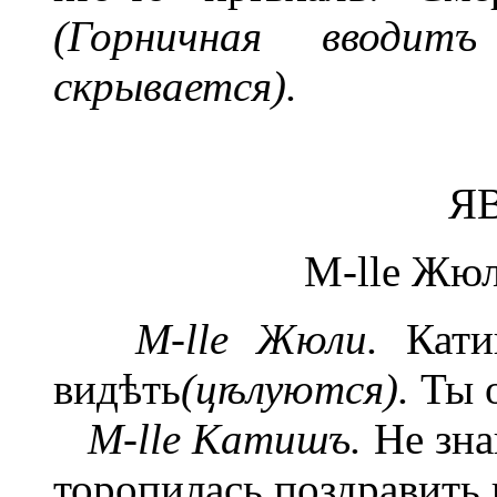
(Горничная вводи
скрывается).
ЯВ
М-lle Жюл
M-lle Жюли.
Катиш
видѣть
(цѣлуются).
Ты о
M-lle Катишъ.
Не зна
торопилась поздравить