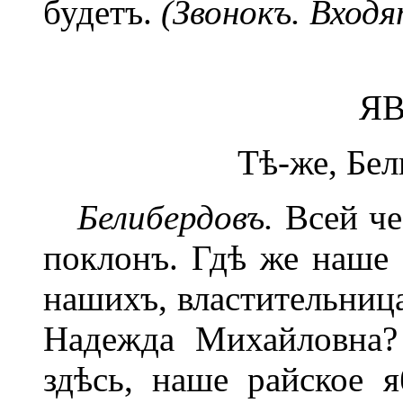
будетъ.
(Звонокъ. Вход
ЯВ
Тѣ-же, Бел
Белибердовъ.
Всей че
поклонъ. Гдѣ же наше 
нашихъ, властительниц
Надежда Михайловна?
здѣсь, наше райское я