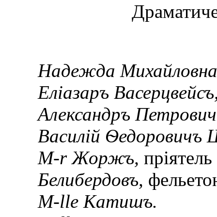
Драматиче
Надежда Михайловна 
Еліазаръ Васерцвейсъ
Александръ Петрович
Василій Ѳедоровичъ 
М-r Жоржъ,
пріятель
Белибердовъ,
фельето
M-lle Катишъ.