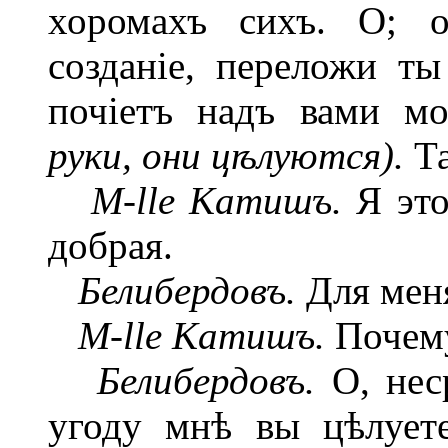
хоромахъ сихъ. О; о
созданіе, переложи т
почіетъ надъ вами мо
руки, они цѣлуются).
Та
M-lle Катишъ.
Я это
добрая.
Белибердовъ.
Для мен
M-lle Катишъ.
Почем
Белибердовъ.
О, нес
угоду мнѣ вы цѣлуете