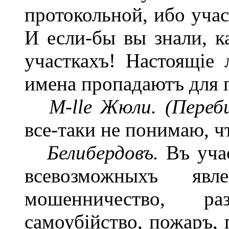
протокольной, ибо учас
И если-бы вы знали, ка
участкахъ! Настоящіе 
имена пропадаютъ для 
M-lle Жюли. (Переб
все-таки не понимаю, ч
Белибердовъ.
Въ учас
всевозможныхъ явл
мошенничество, ра
самоубійство, пожаръ, 