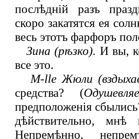
послѣдній разъ праз
скоро закатятся ея сол
весь этотъ фарфоръ поле
Зина (рѣзко).
И вы, к
все это.
M-lle Жюли (вздыха
средства? (
Одушевляе
предположенія сбылись?
дѣйствительно, мнѣ 
Непремѣнно, непре