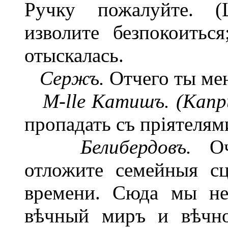
Ручку пожалуйте. (Ц
изволите безпокоитьс
отыскалась.
Сержъ.
Отчего ты мен
M-lle Катишъ. (Капр
пропадать съ пріятелями
Белибердовъ.
Оча
отложите семейныя сц
времени. Сюда мы не
вѣчный миръ и вѣчно