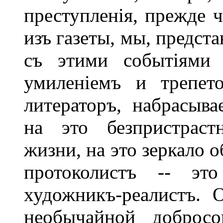
преступленія, прежде 
изъ газеты, мы, предст
съ этими событіями 
умиленіемъ и трепет
литераторъ, набрасыва
на это безпристраст
жизни, на это зеркало 
протоколистъ -- эт
художникъ-реалистъ. 
необычайной добросо