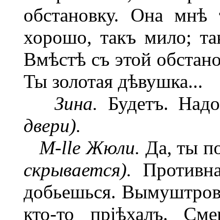
обстановку. Она мнѣ 
хорошо, такъ мило; та
Вмѣстѣ съ этой обстано
Ты золотая дѣвушка...
Зина.
Будетъ. Над
двери).
M-lle Жюли.
Да, ты п
скрывается).
Противна
добьешься. Вымуштров
кто-то пріѣхалъ. См