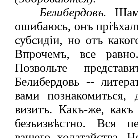
Белибердовъ.
Шами
ошибаюсь, онъ пріѣхалъ
субсидіи, но отъ каког
Впрочемъ, все равно.
Позвольте представ
Белибердовь -- литера
вами познакомиться, 
визитъ. Какъ-же, как
безъизвѣстно. Вся п
вашего ходатайства. Н