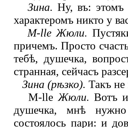
Зина.
Ну, въ: этомъ
характеромъ никто у ва
M-lle Жюли.
Пустяки
причемъ. Просто счаст
тебѣ, душечка, вопрос
странная, сейчасъ разс
Зина (рѣзко).
Такъ не 
M-lle
Жюли.
Вотъ и
душечка, мнѣ нужно
состоялось пари: и дов