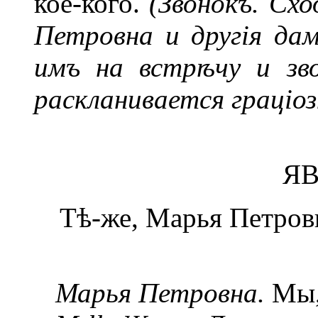
кое-кого.
(Звонокъ. Сх
Петровна и другія да
имъ на встрѣчу и зво
раскланивается граціоз
ЯВ
Тѣ-же, Марья Петровн
Марья Петровна.
Мы, 