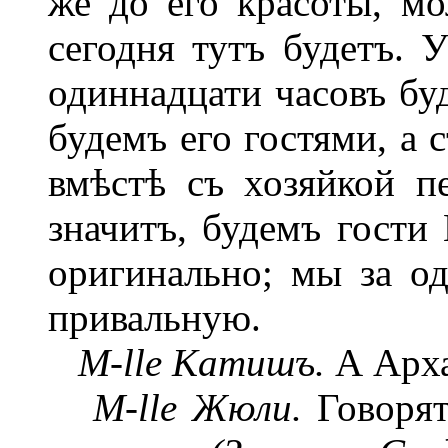
же до его красоты, мо
сегодня тутъ будетъ. 
одиннадцати часовъ бу
будемъ его гостями, а 
вмѣстѣ съ хозяйкой 
значитъ, будемъ гости
оригинально; мы за о
привальную.
M-lle Катишъ.
А Арха
M-lle Жюли.
Говорят