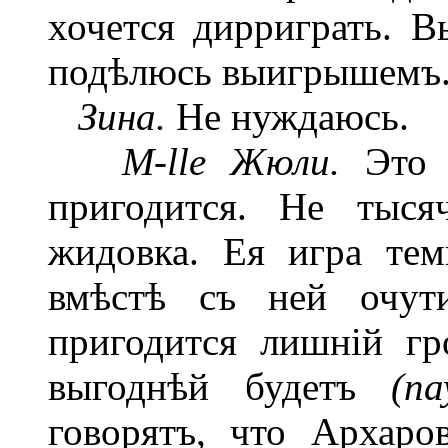
хочется дирриграть. В
подѣлюсь выигрышемъ
Зина.
Не нуждаюсь.
M-lle Жюли.
Это т
пригодится. Не тыся
жидовка. Ея игра тем
вмѣстѣ съ ней очут
пригодится лишній гр
выгоднѣй будетъ
(па
говорятъ, что Архаро