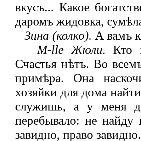
вкусъ... Какое богатст
даромъ жидовка, сумѣла
Зина (колко).
А вамъ к
M-lle Жюли.
Кто м
Счастья нѣтъ. Во всемъ
примѣра. Она наскоч
хозяйки для дома найти
служишь, а у меня д
перебывало: не найду 
завидно, право завидно.