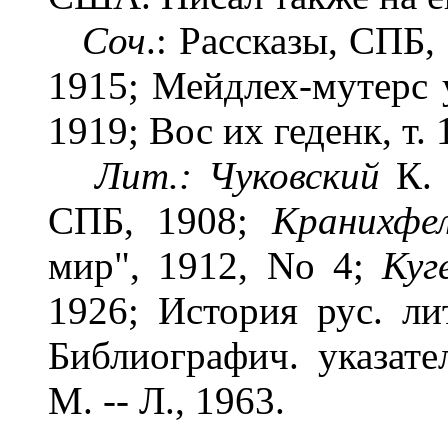
Соч
.: Рассказы, СПБ,
1915; Мейдлех-мутерс
1919; Вос их геденк, т.
Лит.:
Чуковский
К. 
СПБ, 1908;
Кранихфе
мир", 1912, No 4;
Куг
1926; История рус. ли
Библиографич. указате
М. -- Л., 1963.