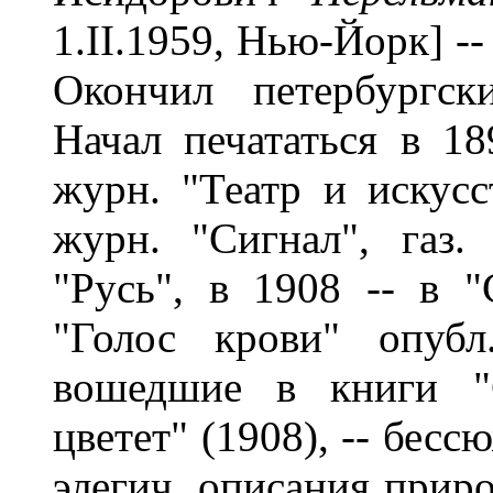
1.II.1959, Нью-Йорк] -
Окончил петербургск
Начал печататься в 18
журн. "Театр и искусст
журн. "Сигнал", газ.
"Русь", в 1908 -- в "
"Голос крови" опубл
вошедшие в книги "С
цветет" (1908), -- бес
элегич. описания прир