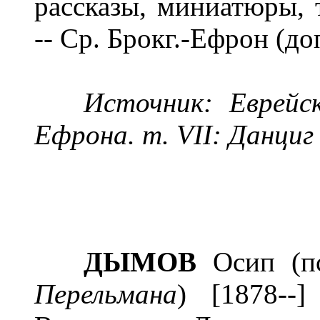
рассказы, миниатюры, 
-- Ср. Брокг.-Ефрон (до
Источник: Еврейск
Ефрона. т. VII: Данциг 
ДЫМОВ
Осип (пс
Перельмана
) [1878--]