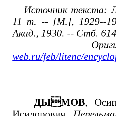
Источник текста:
11 т. -- [М.], 1929--1
Акад.,
1930
. -- Стб. 61
Ори
web.ru/feb/litenc/encycl
ДЫМОВ
, Осип
Исидорович
Перельма