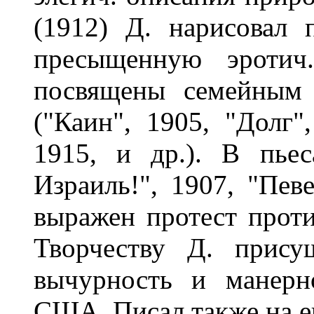
(1912) Д. нарисовал 
пресыщенную эротич
посвящены семейным 
("Каин", 1905, "Долг"
1915, и др.). В пье
Израиль!", 1907, "Певе
выражен протест проти
Творчеству Д. прису
вычурность и манерн
США. Писал также на ев