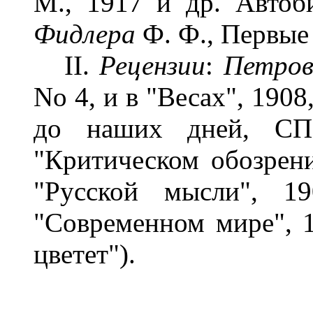
М., 1917 и др. Автоб
Фидлера
Ф. Ф., Первые 
II.
Рецензии
:
Петров
No 4, и в "Весах", 1908
до наших дней, СП
"Критическом обозрен
"Русской мысли", 
"Современном мире", 1
цветет").