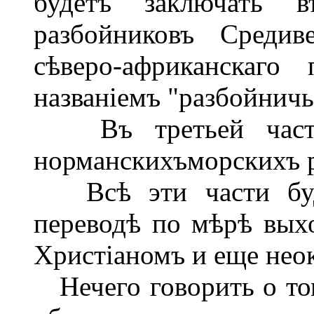
будетъ заключать 
разбойниковъ Средив
сѣверо-африканскаго
названіемъ "разбойничь
Въ третьей части 
норманскихъморскихъ 
Всѣ эти части буду
переводѣ по мѣрѣ выхо
Христіаномъ и еще нео
Нечего говорить о том