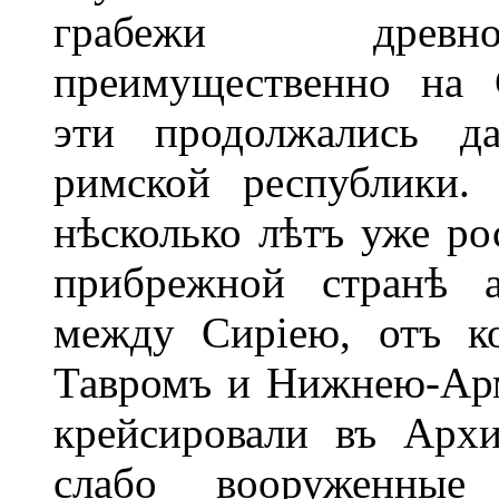
грабежи древнос
преимущественно на 
эти продолжались д
римской республики.
нѣсколько лѣтъ уже ро
прибрежной странѣ а
между Сиріею, отъ к
Тавромъ и Нижнею-Арм
крейсировали въ Арх
слабо вооруженные