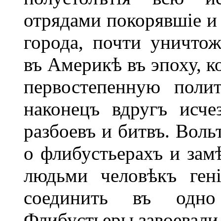
отрядами покорявшіе и
города, почти уничто
въ Америкѣ въ эпоху, к
первостепенную поли
наконецъ вдругъ исче
разбоевъ и битвъ. Воль
о флибустьерахъ и зам
людьми человѣкъ ген
соединить въ одно
Флибустьеры завоевали