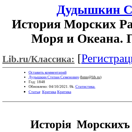
Дудышкин С
История Морских Ра
Моря и Океана. П
[
Регистрац
Lib.ru/Классика:
Оставить комментарий
Дудышкин Степан Семенович
(
bmn@lib.ru
)
Год: 1848
Обновлено: 04/10/2021. 9k.
Статистика.
Статья
:
Критика
Критика
Исторія Морскихъ