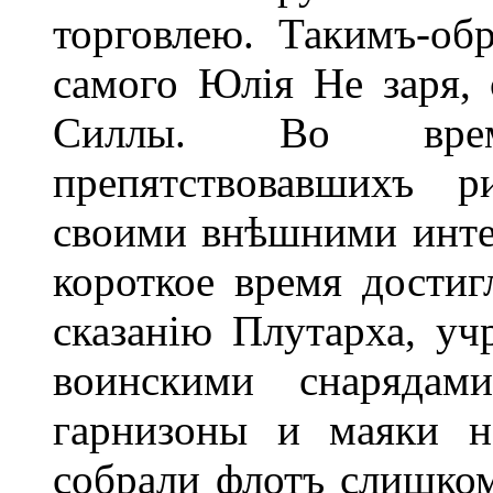
торговлею. Такимъ-об
самого Юлія Не заря, 
Силлы. Во врем
препятствовавшихъ р
своими внѣшними интер
короткое время достиг
сказанію Плутарха, уч
воинскими снарядам
гарнизоны и маяки н
собрали флотъ слишком