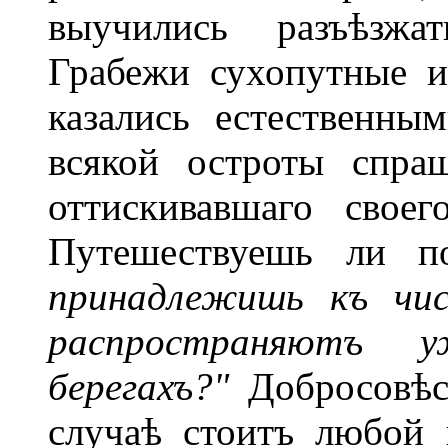
выучились разъѣзжа
Грабежи сухопутные и
казались естественны
всякой остроты спра
оттискивавшаго свое
Путешествуешь ли п
принадлежишь къ чис
распространяютъ 
берегахъ?"
Добросовѣс
случаѣ стоитъ любой 