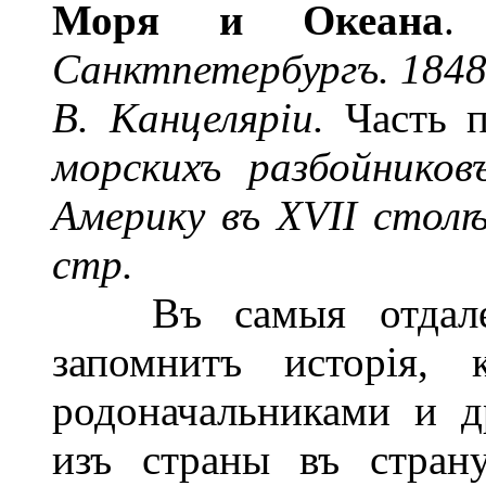
Моря и Океана
Санктпетербургъ. 1848.
В. Канцеляріи.
Часть 
морскихъ разбойнико
Америку въ XVII столѣ
стр.
Въ самыя отдаленн
запомнитъ исторія, 
родоначальниками и 
изъ страны въ стран