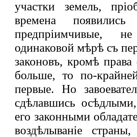
участки земель, прі
времена появили
предпріимчивые,
одинаковой мѣрѣ съ пе
законовъ, кромѣ права 
больше, то по-крайне
первые. Но завоеват
сдѣлавшись осѣдлыми,
его законными обладат
воздѣлываніе страны