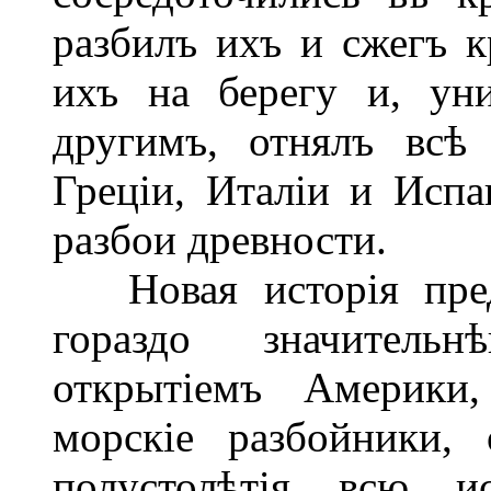
разбилъ ихъ и сжегъ к
ихъ на берегу и, ун
другимъ, отнялъ всѣ
Греціи, Италіи и Испа
разбои древности.
Новая исторія предс
гораздо значитель
открытіемъ Америки,
морскіе разбойники, 
полустолѣтія всю и