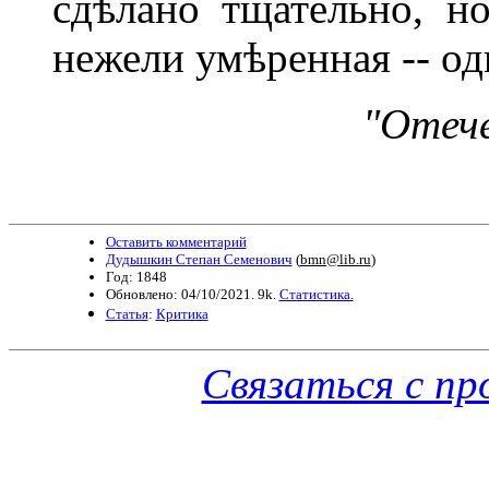
сдѣлано тщательно, н
нежели умѣренная -- од
"Отече
Оставить комментарий
Дудышкин Степан Семенович
(
bmn@lib.ru
)
Год: 1848
Обновлено: 04/10/2021. 9k.
Статистика.
Статья
:
Критика
Связаться с п