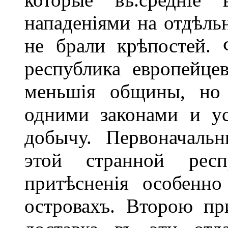
нападеніями на отдѣль
не брали крѣпостей. 
республика европейце
меньшія общины, но 
одними законами и ус
добычу. Первоначаль
этой странной рес
притѣсненія особенно
островахъ. Второю пр