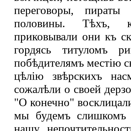
переговоры, пираты
половины. Тѣхъ, 
приковывали они къ ск
гордясь титуломъ ри
побѣдителямъ местію св
цѣлію звѣрскихъ нас
сожалѣли о своей дерзо
"О конечно" восклицали
мы будемъ слишкомъ 
нашу непочтительнос