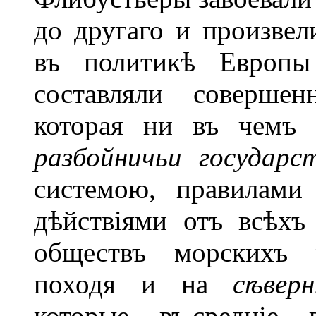
до другаго и произве
въ политикѣ Европы
составляли совершен
которая ни въ чемъ
разбойничьи государс
системою, правилами
дѣйствіями отъ всѣхъ
обществъ морскихъ р
походя и на
сѣвер
которые въ.средніе 