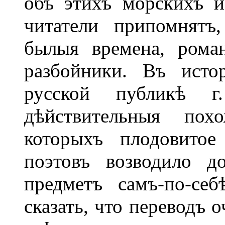
объ этихъ морскихъ и
читатели припомнятъ
былыя времена, рома
разбойники. Въ исто
русской публикѣ г
дѣйствительныя по
которыхъ плодовитое
поэтовъ возводило д
предметъ самъ-по-себ
сказать, что переводъ 