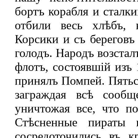
бортъ корабля и сталки
отбили весь хлѣбъ, 
Корсики и съ береговъ
голодъ. Народъ возстал
флотъ, состоявшій изъ 
принялъ Помпей. Пятьс
заграждая всѣ сообщ
уничтожая все, что п
Стѣсненные пираты 
сосредоточились въ к