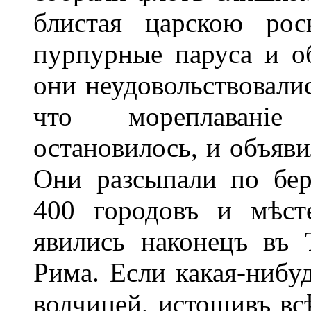
блистая царскою рос
пурпурные паруса и о
они неудовольствовали
что мореплаваніе
остановилось, и объяви
Они разсыпали по бер
400 городовъ и мѣст
явились наконецъ въ 
Рима. Если какая-нибу
волчицей, истощивъ всѣ