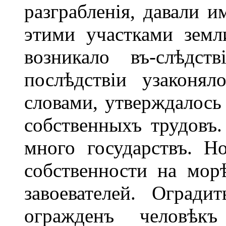
разграбленія, давали и
этими участками земли
возникало въ-слѣдст
послѣдствіи узаконял
словами, утверждалось
собственныхъ трудовъ.
много государствъ. Но
собственности на мор
завоевателей. Оград
огражденъ человѣ