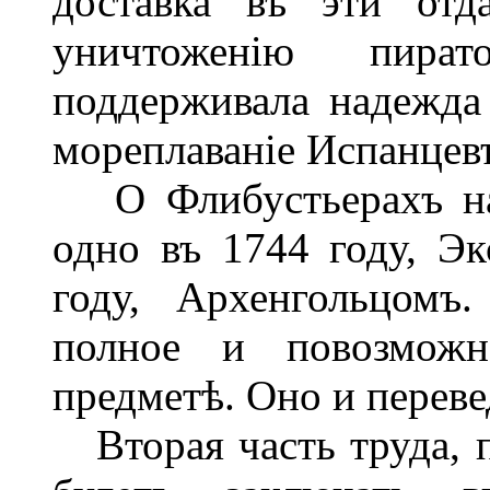
доставка въ эти отд
уничтоженію пира
поддерживала надежда
мореплаваніе Испанцев
О Флибустьерахъ нап
одно въ 1744 году, Эк
году, Архенгольцомъ
полное и повозможн
предметѣ. Оно и переве
Вторая часть труда, п