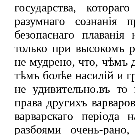
государства, котораг
разумнаго сознанія 
безопаснаго плаванія
только при высокомъ р
не мудрено, что, чѣмъ 
тѣмъ болѣе насилій и г
не удивительно.въ то
права другихъ варваров
варварскаго періода
разбоями очень-рано