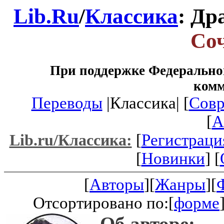
Lib.Ru
/
Классика
: Др
Со
При поддержке Федеральног
ком
Переводы
|Классика| [
Совр
[
A
[
Регистраци
Lib.ru/Классика:
[
Новинки
] [
[
Авторы
][
Жанры
][
Отсортировано по:[
форме
Об авторе: