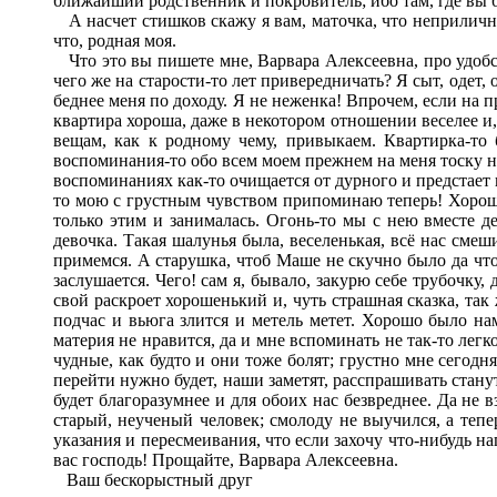
ближайший родственник и покровитель; ибо там, где вы 
А насчет стишков скажу я вам, маточка, что неприлично 
что, родная моя.
Что это вы пишете мне, Варвара Алексеевна, про удобст
чего же на старости-то лет привередничать? Я сыт, одет, 
беднее меня по доходу. Я не неженка! Впрочем, если на 
квартира хороша, даже в некотором отношении веселее и, 
вещам, как к родному чему, привыкаем. Квартирка-то бы
воспоминания-то обо всем моем прежнем на меня тоску наг
воспоминаниях как-то очищается от дурного и предстает 
то мою с грустным чувством припоминаю теперь! Хорошая
только этим и занималась. Огонь-то мы с нею вместе д
девочка. Такая шалунья была, веселенькая, всё нас смеш
примемся. А старушка, чтоб Маше не скучно было да чтоб
заслушается. Чего! сам я, бывало, закурю себе трубочку,
свой раскроет хорошенький и, чуть страшная сказка, так
подчас и вьюга злится и метель метет. Хорошо было нам
материя не нравится, да и мне вспоминать не так-то легко
чудные, как будто и они тоже болят; грустно мне сегодн
перейти нужно будет, наши заметят, расспрашивать станут
будет благоразумнее и для обоих нас безвреднее. Да не вз
старый, неученый человек; смолоду не выучился, а тепер
указания и пересмеивания, что если захочу что-нибудь на
вас господь! Прощайте, Варвара Алексеевна.
Ваш бескорыстный друг