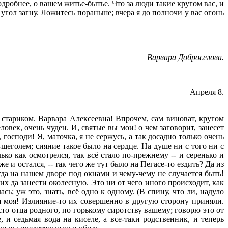
одробнее, о вашем житье-бытье. Что за люди такие кругом вас, и
угол загну. Ложитесь пораньше; вчера я до полночи у вас огонь
Варвара Доброселова.
Апреля 8.
стариком. Варвара Алексеевна! Впрочем, сам виноват, кругом
ловек, очень чуден. И, святые вы мои! о чем заговорит, занесет
 господи! Я, маточка, я не сержусь, а так досадно только очень
-щеголем; сияние такое было на сердце. На душе ни с того ни с
ько как осмотрелся, так всё стало по-прежнему -- и серенько и
е и остался, -- так чего же тут было на Пегасе-то ездить? Да из
огда на нашем дворе под окнами и чему-чему не случается быть!
оих да занести околесную. Это ни от чего иного происходит, как
сь; уж это, знать, всё одно к одному. (В спину, что ли, надуло
ая моя! Излияние-то их совершенно в другую сторону приняли.
сто отца родного, по горькому сиротству вашему; говорю это от
 и седьмая вода на киселе, а все-таки родственник, и теперь