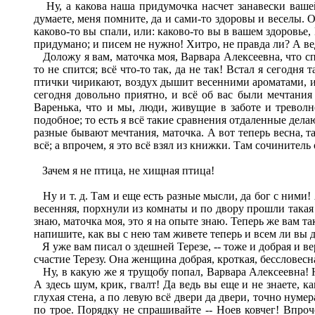
Ну, а какова наша придумочка насчет занавески вашей
думаете, меня помните, да и сами-то здоровы и веселы. 
каково-то вы спали, или: каково-то вы в вашем здоровье,
придумано; и писем не нужно! Хитро, не правда ли? А вед
Доложу я вам, маточка моя, Варвара Алексеевна, что спа
то не спится; всё что-то так, да не так! Встал я сегодн
птички чирикают, воздух дышит весенними ароматами, и в
сегодня довольно приятно, и всё об вас были мечтания
Варенька, что и мы, люди, живущие в заботе и треволн
подобное; то есть я всё такие сравнения отдаленные делаю
разные бывают мечтания, маточка. А вот теперь весна, т
всё; а впрочем, я это всё взял из книжки. Там сочинител
Зачем я не птица, не хищная птица!
Ну и т. д. Там и еще есть разные мысли, да бог с ними!
весенняя, порхнули из комнаты и по двору прошли такая в
знаю, маточка моя, это я на опыте знаю. Теперь же вам 
напишите, как вы с нею там живете теперь и всем ли вы д
Я уже вам писал о здешней Терезе, -- тоже и добрая и в
счастие Терезу. Она женщина добрая, кроткая, бессловесн
Ну, в какую же я трущобу попал, Варвара Алексеевна! Ну
А здесь шум, крик, гвалт! Да ведь вы еще и не знаете, 
глухая стена, а по левую всё двери да двери, точно нуме
по трое. Порядку не спрашивайте -- Ноев ковчег! Впроч