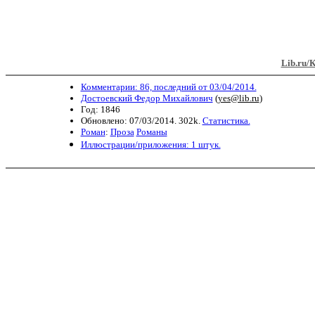
Lib.ru/
Комментарии: 86, последний от 03/04/2014.
Достоевский Федор Михайлович
(
yes@lib.ru
)
Год: 1846
Обновлено: 07/03/2014. 302k.
Статистика.
Роман
:
Проза
Романы
Иллюстрации/приложения: 1 штук.