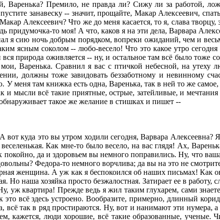
, Варенька? Премило, не правда ли? Сижу ли за работой, лож
Опустите занавеску -- значит, прощайте, Макар Алексеевич, спат
 Макар Алексеевич? Что же до меня касается, то я, слава творцу,
ь придумочка-то моя! А что, каков я на эти дела, Варвара Алекс
л я сию ночь добрым порядком, вопреки ожиданий, чем и весьма 
я таким ясным соколом -- любо-весело! Что это какое утро сегод
ся природа оживляется -- ну, и остальное там всё было тоже со
 мои, Варенька. Сравнил я вас с птичкой небесной, на утеху 
ении, должны тоже завидовать беззаботному и невинному счаст
. У меня там книжка есть одна, Варенька, так в ней то же самое,
ак и мысли всё такие приятные, острые, затейливые, и мечтания
ь обнаруживает такое же желание в стишках и пишет --
 А вот куда это вы утром ходили сегодня, Варвара Алексеевна? 
еселенькая. Как мне-то было весело, на вас глядя! Ах, Варенька
так покойно, да и здоровьем вы немного поправились. Ну, что ва
овольны? Федора-то немного ворчлива; да вы на это не смотрите,
ерная женщина. А уж как я беспокоился об наших письмах! Как он
ая. Но наша хозяйка просто безжалостная. Затирает ее в работу, 
, уж квартира! Прежде ведь я жил таким глухарем, сами знаете:
как это всё здесь устроено. Вообразите, примерно, длинный кор
ра, всё так в ряд простираются. Ну, вот и нанимают эти нумера, 
ем, кажется, люди хорошие, всё такие образованные, ученые. Ч