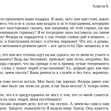
Апреля 8.
ло принимать ваши подарки. Я знаю, чего они вам стоят, каких
о; что я не в силах вам воздать и за те благодеяния, которыми
оит неосторожно сказать, как например об этой герани, уж вы
орошенькую гераньку? Я ее посредине окна поставила, на самом
! Федора не нарадуется; у нас теперь словно рай в комнате, --
сна, и благоухания летают, и птички чирикают. Что это, я думаю,
мечтания в розовом цвете -- всё здесь есть! Про занавеску и не
что они все сплошь идут на вас одного, но от меня не утаите и
нанять? Ведь вас беспокоят, тревожат; вам тесно, неудобно. Вы
дора говорит, что вы прежде и не в пример лучше теперешнего
 слова, у чужих людей углы нанимая? Ах, добрый друг, как мне
х; зачем писать? Ваша ревность к службе и без того, вероятно,
 я тоже весело встала. Мне было так хорошо; Федора давно уже
о мне было так легко на душе, я так была весела! А теперь опять
и, что я и предугадывать не могу о том, что со мной станется.
ься на злых людей, меня погубивших!
письма хорошее дело; всё не так скучно. А зачем вы сами к нам
ное. Зайдите, пожалуйста! Я видела вашу Терезу. Она, кажется,