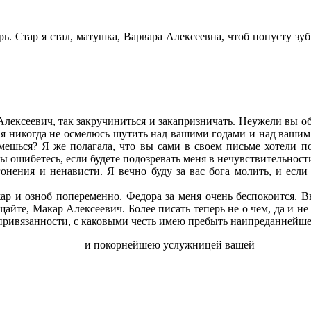
ь. Стар я стал, матушка, Варвара Алексеевна, чтоб попусту зуб
лексеевич, так закручиниться и закапризничать. Неужели вы об
 я никогда не осмелюсь шутить над вашими годами и над вашим 
ьмешься? Я же полагала, что вы сами в своем письме хотели по
ы ошибетесь, если будете подозревать меня в нечувствительност
онения и ненависти. Я вечно буду за вас бога молить, и если
р и озноб попеременно. Федора за меня очень беспокоится. В
щайте, Макар Алексеевич. Более писать теперь не о чем, да и не
й привязанности, с каковыми честь имею пребыть наипреданнейш
и покорнейшею услужницей вашей