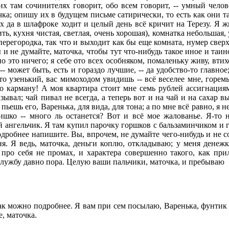
них там сочинителях говорит, обо всем говорит, -- умный чел
чка; опишу их в будущем письме сатирически, то есть как они т
х да в шлафроке ходит и целый день всё кричит на Терезу. Я жи
ть, кухня чистая, светлая, очень хорошая), комнатка небольшая, 
ерегородка, так что и выходит как бы еще комната, нумер сверхш
ы и не думайте, маточка, чтобы тут что-нибудь такое иное и таинс
о это ничего; я себе ото всех особняком, помаленьку живу, втих
- может быть, есть и гораздо лучшие, -- да удобство-то главное;
то узенький, вас мимоходом увидишь -- всё веселее мне, горемы
о карману! А моя квартира стоит мне семь рублей ассигнациям
ывал; чай пивал не всегда, а теперь вот и на чай и на сахар вы
пьешь его, Варенька, для вида, для тона; а по мне всё равно, я 
ьишко -- много ль останется? Вот и всё мое жалованье. Я-то
 ангельчик. Я там купил парочку горшков с бальзаминчиком и ге
подробнее напишите. Вы, впрочем, не думайте чего-нибудь и не с
ня. Я ведь, маточка, деньги коплю, откладываю; у меня денежк
я про себя не промах, и характера совершенно такого, как п
а службу давно пора. Целую ваши пальчики, маточка, и пребываю
к можно подробнее. Я вам при сем посылаю, Варенька, фунтик ко
е, маточка.