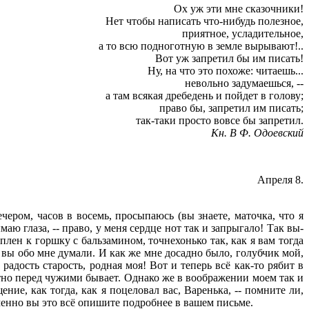
Ох уж эти мне сказочники!
Нет чтобы написать что-нибудь полезное,
приятное, усладительное,
а то всю подноготную в земле вырывают!..
Вот уж запретил бы им писать!
Ну, на что это похоже: читаешь...
невольно задумаешься, --
а там всякая дребедень и пойдет в голову;
право бы, запретил им писать;
так-таки просто вовсе бы запретил.
Кн. В Ф. Одоевский
Апреля 8.
ером, часов в восемь, просыпаюсь (вы знаете, маточка, что я
ю глаза, -- право, у меня сердце нот так и запрыгало! Так вы-
плен к горшку с бальзамином, точнехонько так, как я вам тогда
и вы обо мне думали. И как же мне досадно было, голубчик мой,
радость старость, родная моя! Вот и теперь всё как-то рябит в
естно перед чужими бывает. Однако же в воображении моем так и
ние, как тогда, как я поцеловал вас, Варенька, -- помните ли,
менно вы это всё опишите подробнее в вашем письме.