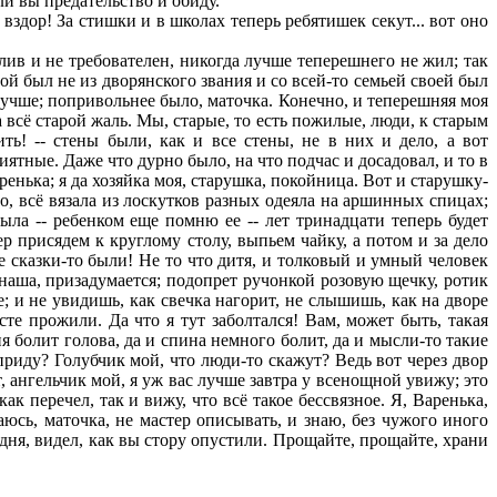
и вы предательство и обиду.
здор! За стишки и в школах теперь ребятишек секут... вот оно
лив и не требователен, никогда лучше теперешнего не жил; так
 мой был не из дворянского звания и со всей-то семьей своей был
 лучше; попривольнее было, маточка. Конечно, и теперешняя моя
а всё старой жаль. Мы, старые, то есть пожилые, люди, к старым
ить! -- стены были, как и все стены, не в них и дело, а вот
ятные. Даже что дурно было, на что подчас и досадовал, и то в
нька; я да хозяйка моя, старушка, покойница. Вот и старушку-
, всё вязала из лоскутков разных одеяла на аршинных спицах;
ыла -- ребенком еще помню ее -- лет тринадцати теперь будет
р присядем к круглому столу, выпьем чайку, а потом и за дело
е сказки-то были! Не то что дитя, и толковый и умный человек
то наша, призадумается; подопрет ручонкой розовую щечку, ротик
е; и не увидишь, как свечка нагорит, не слышишь, как на дворе
сте прожили. Да что я тут заболтался! Вам, может быть, такая
ня болит голова, да и спина немного болит, да и мысли-то такие
 приду? Голубчик мой, что люди-то скажут? Ведь вот через двор
т, ангельчик мой, я уж вас лучше завтра у всенощной увижу; это
ак перечел, так и вижу, что всё такое бессвязное. Я, Варенька,
аюсь, маточка, не мастер описывать, и знаю, без чужого иного
одня, видел, как вы стору опустили. Прощайте, прощайте, храни