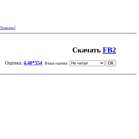
Помощь
]
Скачать
FB2
Оценка:
4.40*554
Ваша оценка: