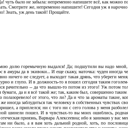
. Да! чуть было не забыла: непременно напишите всё, как можно п
нать. Смотрите же, непременно напишите! Сегодня уж я нарочно 
но! Знать, уж день такой! Прощайте.
а мою долю горемычную выдался! Да; подшутили вы надо мной, 
с в амуры да в экивоки... И еще скажу, маточка: чуден иногда че
вно ничего не следует, а выходит такая дрянь, что убереги меня,
гурно и глупо. И в должность-то я пошел сегодня таким гоголем
ся рачительно -- да что вышло-то потом из этого! Уж потом тол
 бумаги, да и я всё такой же; так, каким был, совершенно таким ж
 полазоревело! от этого, что ли? Да и что за ароматы такие, к
ся же иногда заблудиться так человеку в собственных чувствах св
ишел, а приплелся; ни с того ни с сего голова у меня разболела
лодной шинели пошел. И в чувствах-то вы моих ошиблись, родн
отеческая приязнь, Варвара Алексеевна; ибо я занимаю у вас ме
ам ни было, а я вам хоть дальний родной, хоть, по пословице,