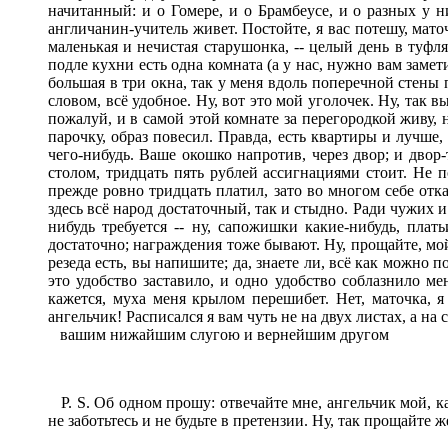
начитанный: и о Гомере, и о Брамбеусе, и о разных у 
англичанин-учитель живет. Постойте, я вас потешу, мато
маленькая и нечистая старушонка, -- целый день в туфля
подле кухни есть одна комната (а у нас, нужно вам замети
большая в три окна, так у меня вдоль поперечной стены п
словом, всё удобное. Ну, вот это мой уголочек. Ну, так в
пожалуй, и в самой этой комнате за перегородкой живу, н
парочку, образ повесил. Правда, есть квартиры и лучше, -
чего-нибудь. Ваше окошко напротив, через двор; и двор-
столом, тридцать пять рублей ассигнациями стоит. Не п
прежде ровно тридцать платил, зато во многом себе отказ
здесь всё народ достаточный, так и стыдно. Ради чужих и 
нибудь требуется -- ну, сапожишки какие-нибудь, плат
достаточно; награждения тоже бывают. Ну, прощайте, мой
резеда есть, вы напишите; да, знаете ли, всё как можно 
это удобство заставило, и одно удобство соблазнило ме
кажется, муха меня крылом перешибет. Нет, маточка, 
ангельчик! Расписался я вам чуть не на двух листах, а н
вашим нижайшим слугою и вернейшим другом
P. S. Об одном прошу: отвечайте мне, ангельчик мой, ка
не заботьтесь и не будьте в претензии. Ну, так прощайте ж