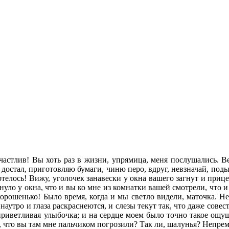
астлив! Вы хоть раз в жизни, упрямица, меня послушались. Веч
остал, приготовляю бумаги, чиню перо, вдруг, невзначай, подыма
отелось! Вижу, уголочек занавески у окна вашего загнут и прице
кнуло у окна, что и вы ко мне из комнатки вашей смотрели, что 
орошенько! Было время, когда и мы светло видели, маточка. Не 
 наутро и глаза раскраснеются, и слезы текут так, что даже сов
приветливая улыбочка; и на сердце моем было точно такое ощуще
ь, что вы там мне пальчиком погрозили? Так ли, шалунья? Непре