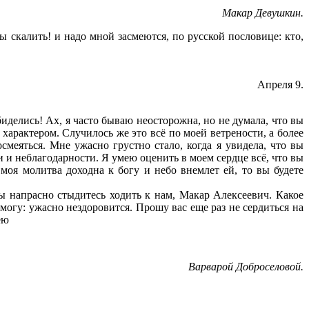
Макар Девушкин.
ы скалить! и надо мной засмеются, по русской пословице: кто,
Апреля 9.
иделись! Ах, я часто бываю неосторожна, но не думала, что вы
характером. Случилось же это всё по моей ветрености, а более
смеяться. Мне ужасно грустно стало, когда я увидела, что вы
и и неблагодарности. Я умею оценить в моем сердце всё, что вы
 моя молитва доходна к богу и небо внемлет ей, то вы будете
ы напрасно стыдитесь ходить к нам, Макар Алексеевич. Какое
 могу: ужасно нездоровится. Прошу вас еще раз не сердиться на
ею
Варварой Доброселовой.