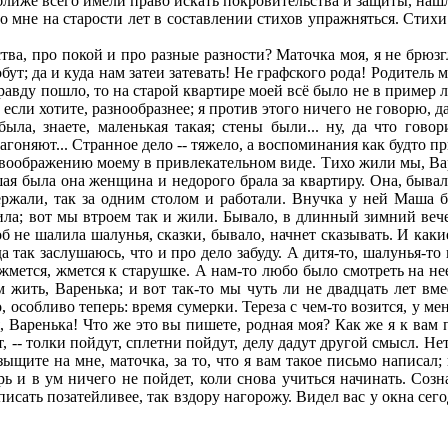
ближе всего имели право искать покровительства и защиты, нашл
мне на старости лет в составлении стихов упражняться. Стихи в
ва, про покой и про разные разности? Маточка моя, я не брюзг
обут; да и куда нам затеи затевать! Не графского рода! Родитель
правду пошло, то на старой квартире моей всё было не в пример
если хотите, разнообразнее; я против этого ничего не говорю, д
ла, знаете, маленькая такая; стены были... ну, да что говор
оняют... Странное дело -- тяжело, а воспоминания как будто при
воображению моему в привлекательном виде. Тихо жили мы, Варе
 была она женщина и недорого брала за квартиру. Она, бывало
ержали, так за одним столом и работали. Внучка у ней Маша б
ила; вот мы втроем так и жили. Бывало, в длинный зимний вече
 не шалила шалунья, сказки, бывало, начнет сказывать. И каки
 да так заслушаюсь, что и про дело забуду. А дитя-то, шалунья-
 жмется, жмется к старушке. А нам-то любо было смотреть на не
 жить, Варенька; и вот так-то мы чуть ли не двадцать лет вме
, особливо теперь: время сумерки. Тереза с чем-то возится, у ме
я, Варенька! Что же это вы пишете, родная моя? Как же я к вам
, -- толки пойдут, сплетни пойдут, делу дадут другой смысл. Не
ыщите на мне, маточка, за то, что я вам такое письмо написал; к
ь и в ум ничего не пойдет, коли снова учиться начинать. Созн
писать позатейливее, так вздору нагорожу. Видел вас у окна сег