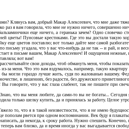
ами? Клянусь вам, добрый Макар Алексеевич, что мне даже тяже
 раз я вам говорила, что мне не нужно ничего, совершенно ничег
альзаминчики еще ничего, а геранька зачем? Одно словечко ст
на ней цветы! Пунсовые крестиками. Где это вы достали такую х
ку еще цветов поставлю; вот только дайте мне самой разбогатеть
по письму угадала, что у вас что-нибудь да не так -- и рай, и ве
остает в письме вашем, Макар Алексеевич! И ощущения нежные, и 
тавляла; вот вам!
ассчитывайте свои доходы, чтоб обмануть меня, чтобы показать, 
 из-за меня. Что это вам вздумалось, например, такую квартиру 
вы бы могли гораздо лучше жить, судя по жалованью вашему. Фе
честве, в лишениях, без радости, без дружеского приветливого
 Вы говорите, что у вас глаза слабеют, так не пишите при свеча
Знаю, что вы меня любите, да сами-то вы не богаты... Сегодня
ходила только шелку купить, да и принялась за работу. Целое утр
яжело то, что я в такой неизвестности, что я не имею будущност
рдце пополам рвется при одном воспоминании. Век буду я плакат
аписать, да некогда, к сроку работа. Нужно спешить. Конечно, 
теперь вам близко, да и время иногда у вас выгадывается свобод