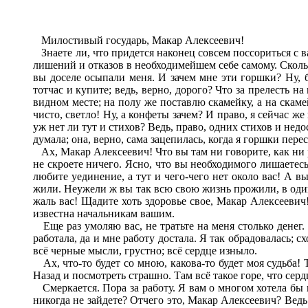
Милостивый государь, Макар Алексеевич!
Знаете ли, что придется наконец совсем поссориться с в
лишений и отказов в необходимейшем себе самому. Сколько
вы доселе осыпали меня. И зачем мне эти горшки? Ну, б
тотчас и купите; ведь, верно, дорого? Что за прелесть 
видном месте; на полу же поставлю скамейку, а на скамей
чисто, светло! Ну, а конфеты зачем? И право, я сейчас же 
уж нет ли тут и стихов? Ведь, право, одних стихов и нед
думала; она, верно, сама зацепилась, когда я горшки перес
Ах, Макар Алексеевич! Что вы там ни говорите, как ни р
не скроете ничего. Ясно, что вы необходимого лишаетесь
любите уединение, а тут и чего-чего нет около вас! А 
жили. Неужели ж вы так всю свою жизнь прожили, в одино
жаль вас! Щадите хоть здоровье свое, Макар Алексеевич!
известна начальникам вашим.
Еще раз умоляю вас, не тратьте на меня столько денег. 
работала, да и мне работу достала. Я так обрадовалась; с
всё черные мысли, грустно; всё сердце изныло.
Ах, что-то будет со мною, какова-то будет моя судьба! Т
Назад и посмотреть страшно. Там всё такое горе, что се
Смеркается. Пора за работу. Я вам о многом хотела бы н
никогда не зайдете? Отчего это, Макар Алексеевич? Ведь 