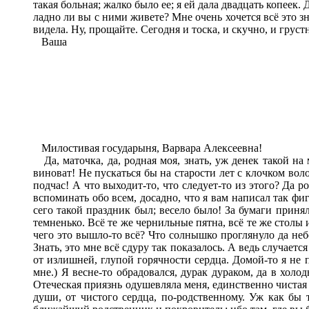
такая больная; жалко было ее; я ей дала двадцать копеек
ладно ли вы с ними живете? Мне очень хочется всё это з
видела. Ну, прощайте. Сегодня и тоска, и скучно, и груст
Ваша
Милостивая государыня, Варвара Алексеевна!
Да, маточка, да, родная моя, знать, уж денек такой н
виноват! Не пускаться бы на старости лет с клочком воло
подчас! А что выходит-то, что следует-то из этого? Да ро
вспоминать обо всем, досадно, что я вам написал так фи
сего такой праздник был; весело было! За бумаги принял
темненько. Всё те же чернильные пятна, всё те же столы и
чего это вышло-то всё? Что солнышко проглянуло да небо
Знать, это мне всё сдуру так показалось. А ведь случает
от излишней, глупой горячности сердца. Домой-то я не пр
мне.) Я весне-то обрадовался, дурак дураком, да в хо
Отеческая приязнь одушевляла меня, единственно чистая 
души, от чистого сердца, по-родственному. Уж как бы т