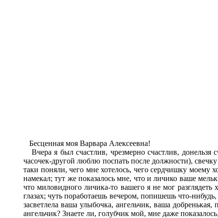
Бесценная моя Варвара Алексеевна!
Вчера я был счастлив, чрезмерно счастлив, донельзя сч
часочек-другой люблю поспать после должности), свечку д
таки поняли, чего мне хотелось, чего сердчишку моему х
намекал; тут же показалось мне, что и личико ваше мель
что миловидного личика-то вашего я не мог разглядеть х
глазах; чуть поработаешь вечером, попишешь что-нибудь,
засветлела ваша улыбочка, ангельчик, ваша добренькая, 
ангельчик? Знаете ли, голубчик мой, мне даже показалос