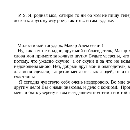
P. S. Я, родная моя, сатиры-то ни об ком не пишу тепер
дескать, другому яму роет, так тот... и сам туда же.
Милостивый государь, Макар Алексеевич!
Ну, как вам не стыдно, друг мой и благодетель, Макар А
слова мои примете за колкую шутку. Будьте уверены, что
потому, что ужасно скучно, а от скуки и за что не воз
недовольны мною. Нет, добрый друг мой и благодетель, в
для меня сделали, защитив меня от злых людей, от их г
счастливы.
Я сегодня чувствую себя очень нездоровою. Во мне жа
другим дело! Вы с нами знакомы, и дело с концом!.. Про
меня и быть уверену в том всегдашнем почтении и в то