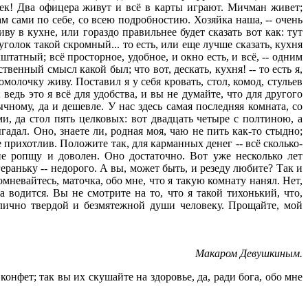
овек! Два офицера живут и всё в карты играют. Мичман живет;
ам сами по себе, со всею подробностию. Хозяйка наша, -- очень
ву в кухне, или гораздо правильнее будет сказать вот как: тут
уголок такой скромный... то есть, или еще лучше сказать, кухня
татный; всё просторное, удобное, и окно есть, и всё, -- одним
твенный смысл какой был; что вот, дескать, кухня! -- то есть я,
омолочку живу. Поставил я у себя кровать, стол, комод, стульев
 ведь это я всё для удобства, и вы не думайте, что для другого
чному, да и дешевле. У нас здесь самая последняя комната, со
и, да стол пять целковых: вот двадцать четыре с полтиною, а
гадал. Оно, знаете ли, родная моя, чаю не пить как-то стыдно;
не прихотлив. Положите так, для карманных денег -- всё сколько-
 не ропщу и доволен. Оно достаточно. Вот уже несколько лет
раньку -- недорого. А вы, может быть, и резеду любите? Так и
омневайтесь, маточка, обо мне, что я такую комнату нанял. Нет,
а водится. Вы не смотрите на то, что я такой тихонький, что,
рилично твердой и безмятежной души человеку. Прощайте, мой
Макаром Девушкиным.
нфет; так вы их скушайте на здоровье, да, ради бога, обо мне