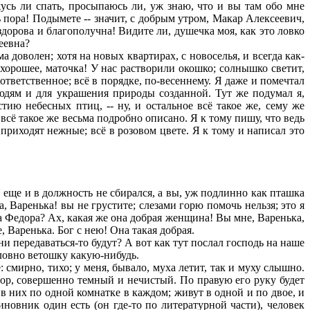
усь ли спать, просыпаюсь ли, уж знаю, что и вы там обо мне
ь пора! Подымете -- значит, с добрым утром, Макар Алексеевич,
 здорова и благополучна! Видите ли, душечка моя, как это ловко
еевна?
доволен; хотя на новых квартирах, с новоселья, и всегда как-
ня хорошее, маточка! У нас растворили окошко; солнышко светит,
ответственное; всё в порядке, по-весеннему. Я даже и помечтал
людям и для украшения природы созданной. Тут же подумал я,
ию небесных птиц, -- ну, и остальное всё такое же, сему же
 всё такое же весьма подробно описано. Я к тому пишу, что ведь
 приходят нежные; всё в розовом цвете. Я к тому и написал это
Я еще и в должность не сбирался, а вы, уж подлинно как пташка
, Варенька! вы не грустите; слезами горю помочь нельзя; это я
ша Федора? Ах, какая же она добрая женщина! Вы мне, Варенька,
 Варенька. Бог с нею! Она такая добрая.
и передаваться-то будут? А вот как тут послал господь на наше
словно ветошку какую-нибудь.
 смирно, тихо; у меня, бывало, муха летит, так и муху слышно.
идор, совершенно темный и нечистый. По правую его руку будет
а в них по одной комнатке в каждом; живут в одной и по двое, и
иновник один есть (он где-то по литературной части), человек