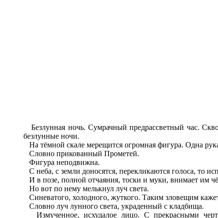
Безлунная ночь. Сумрачный предрассветный час. Сквозь
безлунные ночи.
На тёмной скале мерещится огромная фигура. Одна рука п
Словно прикованный Прометей.
Фигура неподвижна.
С неба, с земли доносятся, перекликаются голоса, то ис
И в позе, полной отчаяния, тоски и муки, внимает им ч
Но вот по нему мелькнул луч света.
Синеватого, холодного, жуткого. Таким зловещим кажет
Словно луч лунного света, украденный с кладбища.
Измученное, исхудалое лицо. С прекрасными чертам