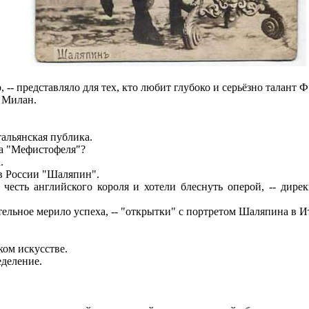
- представляло для тех, кто любит глубоко и серьёзно талант Ф
 Милан.
альянская публика.
а "Мефистофеля"?
.
в России "Шаляпин".
есть английского короля и хотели блеснуть оперой, -- дире
тельное мерило успеха, -- "открытки" с портретом Шаляпина в Ит
ом искусстве.
деление.