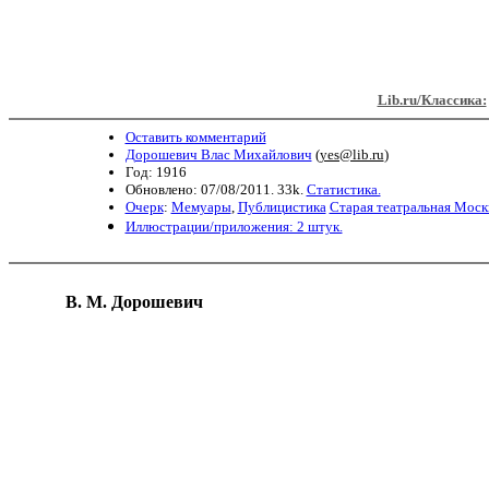
Lib.ru/Классика:
Оставить комментарий
Дорошевич Влас Михайлович
(
yes@lib.ru
)
Год: 1916
Обновлено: 07/08/2011. 33k.
Статистика.
Очерк
:
Мемуары
,
Публицистика
Старая театральная Моск
Иллюстрации/приложения: 2 штук.
В. М. Дорошевич