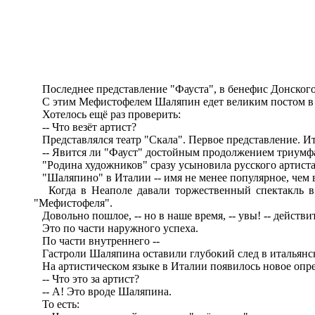
Последнее представление "Фауста", в бенефис Донского, -
С этим Мефистофелем Шаляпин едет великим постом в
Хотелось ещё раз проверить:
-- Что везёт артист?
Представлялся театр "Скала". Первое представление. Ит
-- Явится ли "Фауст" достойным продолжением триумф
"Родина художников" сразу усыновила русского артиста
"Шаляпино" в Италии -- имя не менее популярное, чем 
Когда в Неаполе давали торжественный спектакль в ч
"Мефистофеля".
Довольно пошлое, -- но в наше время, -- увы! -- действи
Это по части наружного успеха.
По части внутреннего --
Гастроли Шаляпина оставили глубокий след в итальянск
На артистическом языке в Италии появилось новое опре
-- Что это за артист?
-- А! Это вроде Шаляпина.
То есть: