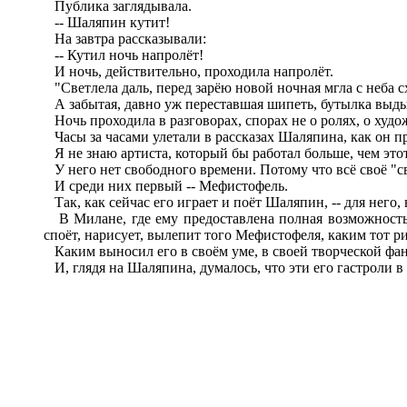
Публика заглядывала.
-- Шаляпин кутит!
На завтра рассказывали:
-- Кутил ночь напролёт!
И ночь, действительно, проходила напролёт.
"Светлела даль, перед зарёю новой ночная мгла с неба сх
А забытая, давно уж переставшая шипеть, бутылка выды
Ночь проходила в разговорах, спорах не о ролях, о худо
Часы за часами улетали в рассказах Шаляпина, как он пре
Я не знаю артиста, который бы работал больше, чем это
У него нет свободного времени. Потому что всё своё "с
И среди них первый -- Мефистофель.
Так, как сейчас его играет и поёт Шаляпин, -- для него, 
В Милане, где ему предоставлена полная возможность п
споёт, нарисует, вылепит того Мефистофеля, каким тот ри
Каким выносил его в своём уме, в своей творческой фан
И, глядя на Шаляпина, думалось, что эти его гастроли 