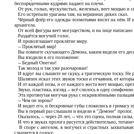
беспорядочными кудрями падают на плечи.
От рук, голых, мускулистых, железных, веет мощью и с
Его истрепали ураганы там, на вершинах диких скал.
Чёрный флёр его одежды лохмотьями висит на нём. И из-
архангела.
От всей фигуры веет могуществом, и на лице написано 
Раздаётся могучий голос.
И провозглашает проклятие миру.
-- Проклятый мир!
Вы помните скучающего Демона, каким видели его десятк
Вы входили в его положение:
-- Бедный Онегин!
Так молод и так уже разочарован!
И вдруг вы слышите не скуку, а трагическую тоску. Не р
Шаляпин искал этих звуков тоски и отчаяния, от которых
И от каждой позы, и от каждого жеста веет мощью, пре
Звуки, пластика, взгляд -- всё слилось в одну симфонию
Эта протянутая могучая рука с искривлёнными пальцами.
-- Чем он хорош?
И видит его, и бескровные губы сложились в гримасу п
Вы в первый раз слышали и видели в "Демоне" пролог.
Оказалось, -- через 20 лет, -- что это сцена, полная силы
И что в звуках пролога рисуется действительно, титанич
В споре с ангелом, в могучих и страстных захватываю
слышится в голосе.