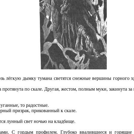
 лёгкую дымку тумана светятся снежные вершины горного хребт
ротянута по скале. Другая, жестом, полным муки, закинута за 
пуганные, то радостные.
ёрный призрак, прикованный к скале.
ся лунный свет ночью на кладбище.
и. С гордым профилем. Глубоко ввалившиеся и горящие гл