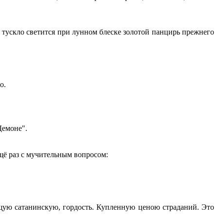
 тускло светится при лунном блеске золотой панцирь прежнего
о.
Демоне".
щё раз с мучительным вопросом:
ящую сатанинскую, гордость. Купленную ценою страданий. Это