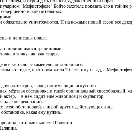
я и пением, и игрой дать полный художественный образ.
лярном "Мефистофеле" Бойто захотела показать его в той же р
, совершенно исключительных.
циями.
и обязательно уничтожаются. И на каждый новый сезон все дек
ены и написаны новые.
а установившимися традициями.
чка в точку так, как старые.
 всё застыло, закаменело, остановилось.
м коттедже, в котором жила 20 лет тому назад, а Мефистофель 
х других театров, люди, понимающие искусство.
ная, мёртвая обстановка и такой оригинальный своеобразный, жи
актёр, -- в нём сидит ещё живописец и скульптор.
я на фоне декораций.
со всею обстановкой, с игрой других действующих лиц.
обстановке, какая ему нужна.
оровина, которые вышлет Шаляпин.
Шаляпин.