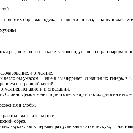
илой.
под этих обрывков одежды падшего ангела, -- на лунном свете
мученье.
и раз, лежащего на скале, усталого, унылого и разочарованног
азочарование, а отчаяние.
 веяло бы ужасом, -- ещё в "Манфреде". И нашёл их теперь, в "
зрением и страшной мукой.
 отчаяния, ненависти и страданий.
 Словно Демон хочет поднять весь мир и посмотреть на него е
резрения и злобы.
, красоты, выразительности.
еский образ.
щих звуках, вы в первый раз услыхали сатанинскую, -- насто