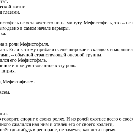
та".
еской жизни.
д глазами.
офель не оставляет его ни на минуту, Мефистофель, это -- не т
ым-давно в самом начале карьеры.
ка.
.
на в роли Мефистофеля.
т. Если к этому прибавить ещё широкое в складках и морщинах 
ами, -- обычной странствующей оперной труппы.
вился его Мефистофель.
нное и прочувствованное в эту роль.
 штрих.
ад Мефистофелем.
всем.
пит.
говорит, спорит о своих ролях. И из ролей охотнее всего о сво
ого сжалился над ним и отвлёк его от своего коллеги,
 где-нибудь в ресторане, не замечая, как летит время.