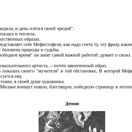
одила, и день плёлся своей чредой".
халась и теплела.
жественных образах.
дставляет себе Мефистофеля, как надо спеть ту, эту фразу, каки
т баловень природы и судьбы.
вободное время" он занят самой важной работой: думает о своих
взыскательного артиста, -- почти законченный образ.
оказать своего "мучителя" в той обстановке, В которой Мефис
суется ему.
тазии, в своей душе художника.
в Милане впишут новую, блестящую, победную страницу в летопи
Демон