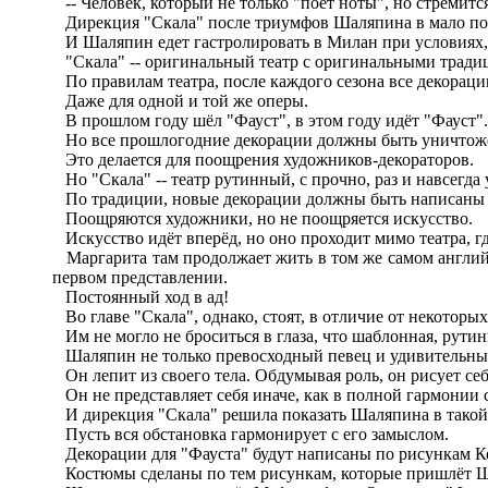
-- Человек, который не только "поёт ноты", но стремитс
Дирекция "Скала" после триумфов Шаляпина в мало попу
И Шаляпин едет гастролировать в Милан при условиях
"Скала" -- оригинальный театр с оригинальными тради
По правилам театра, после каждого сезона все декораци
Даже для одной и той же оперы.
В прошлом году шёл "Фауст", в этом году идёт "Фауст".
Но все прошлогодние декорации должны быть уничтож
Это делается для поощрения художников-декораторов.
Но "Скала" -- театр рутинный, с прочно, раз и навсегд
По традиции, новые декорации должны быть написаны то
Поощряются художники, но не поощряется искусство.
Искусство идёт вперёд, но оно проходит мимо театра, где
Маргарита там продолжает жить в том же самом английско
первом представлении.
Постоянный ход в ад!
Во главе "Скала", однако, стоят, в отличие от некоторы
Им не могло не броситься в глаза, что шаблонная, рутин
Шаляпин не только превосходный певец и удивительный 
Он лепит из своего тела. Обдумывая роль, он рисует себ
Он не представляет себя иначе, как в полной гармонии 
И дирекция "Скала" решила показать Шаляпина в такой 
Пусть вся обстановка гармонирует с его замыслом.
Декорации для "Фауста" будут написаны по рисункам К
Костюмы сделаны по тем рисункам, которые пришлёт 