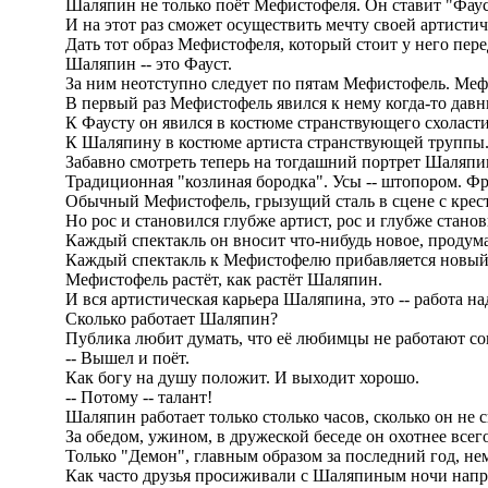
Шаляпин не только поёт Мефистофеля. Он ставит "Фаус
И на этот раз сможет осуществить мечту своей артистич
Дать тот образ Мефистофеля, который стоит у него пере
Шаляпин -- это Фауст.
За ним неотступно следует по пятам Мефистофель. Мефист
В первый раз Мефистофель явился к нему когда-то давн
К Фаусту он явился в костюме странствующего схоласти
К Шаляпину в костюме артиста странствующей труппы
Забавно смотреть теперь на тогдашний портрет Шаляпи
Традиционная "козлиная бородка". Усы -- штопором. Фран
Обычный Мефистофель, грызущий сталь в сцене с крест
Но рос и становился глубже артист, рос и глубже стано
Каждый спектакль он вносит что-нибудь новое, продума
Каждый спектакль к Мефистофелю прибавляется новый
Мефистофель растёт, как растёт Шаляпин.
И вся артистическая карьера Шаляпина, это -- работа н
Сколько работает Шаляпин?
Публика любит думать, что её любимцы не работают со
-- Вышел и поёт.
Как богу на душу положит. И выходит хорошо.
-- Потому -- талант!
Шаляпин работает только столько часов, сколько он не с
За обедом, ужином, в дружеской беседе он охотнее всего 
Только "Демон", главным образом за последний год, немн
Как часто друзья просиживали с Шаляпиным ночи напролёт