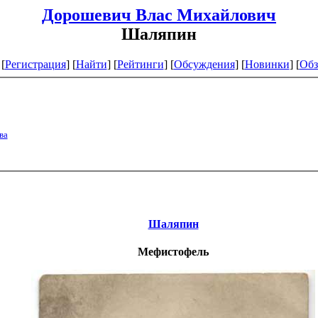
Дорошевич Влас Михайлович
Шаляпин
[
Регистрация
]
[
Найти
] [
Рейтинги
] [
Обсуждения
] [
Новинки
] [
Обз
ва
Шаляпин
Мефистофель