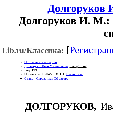
Долгоруков 
Долгоруков И. М.:
с
[
Регистрац
Lib.ru/Классика:
Оставить комментарий
Долгоруков Иван Михайлович
(
bmn@lib.ru
)
Год: 1990
Обновлено: 18/04/2018. 11k.
Статистика.
Статья
:
Справочная
Об авторе
ДОЛГОРУКОВ,
Ив