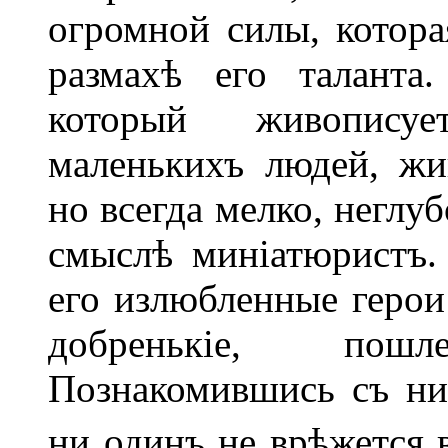
огромной силы, котора
размахѣ его таланта
который живописуе
маленькихъ людей, жи
но всегда мелко, неглу
смыслѣ миніатюристъ. 
его излюбленные герои
добренькіе, пошл
Познакомившись съ ни
ни одинъ не врѣжется 