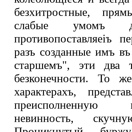
безхитростные, прям
слабые умомъ д
противопоставляеіъ п
разъ созданные имъ в
старшемъ", эти два 
безконечности. То ж
характерахъ, предст
преисполненную в
невинность, скуч
Проникнутый буржу