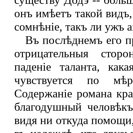
онъ имѣетъ такой видъ,
сомнѣніе, такъ ли ужъ 
Въ послѣднемъ его пр
отрицательныя стор
паденіе таланта, кака
чувствуется по мѣ
Содержаніе романа кра
благодушный человѣкъ
видя ни откуда помощи,