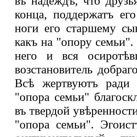
въ надеждѣ, что друзья
конца, поддержатъ ег
ноги его старшему сын
какъ на "опору семьи".
него и вся осиротѣв
возстановитель добраг
Всѣ жертвуютъ ради 
"опора семьи" благоск
въ твердой увѣренности
"опора семьи". Эгоист