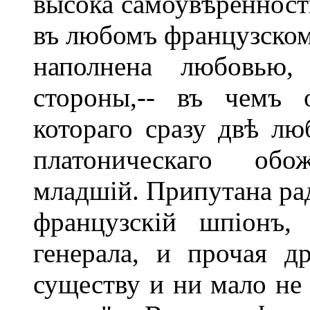
высока самоувѣренность
въ любомъ французском
наполнена любовью,
стороны,-- въ чемъ 
котораго сразу двѣ лю
платоническаго обо
младшій. Припутана рад
французскій шпіонъ, 
генерала, и прочая д
существу и ни мало не