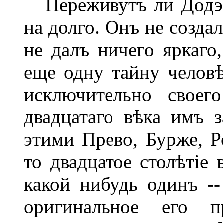
Переживутъ ли Додэ 
на долго. Онъ не созда
не далъ ничего яркаго
еще одну тайну человѣ
исключительно своег
двадцатаго вѣка имъ 
этими Прево, Бурже, 
то двадцатое столѣтіе 
какой нибудь одинъ --
оригинальное его пр