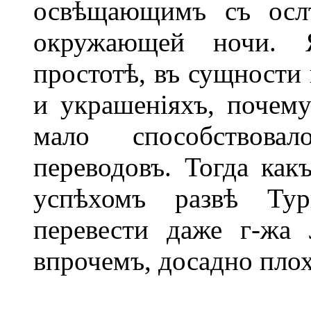
освѣщающимъ съ ослѣ
окружающей ночи. 
простотѣ, въ сущности 
и украшеніяхъ, почему
мало способствовал
переводовъ. Тогда как
успѣхомъ развѣ Тур
перевести даже г-жа 
впрочемъ, досадно плох