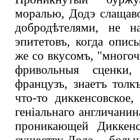
моралью, Додэ слащав
добродѣтелями, не н
эпитетовъ, когда опис
же со вкусомъ, "многоч
фривольныя сценки,
французъ, знаетъ толк
что-то диккенсовское,
геніальнаго англичанин
проникающей Диккенс
существу Додэ -- больш