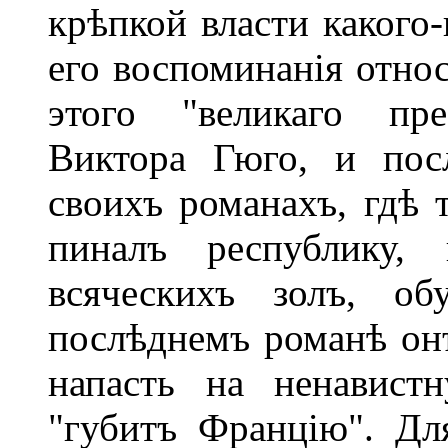
крѣпкой власти какого
его воспоминанія отно
этого "великаго пре
Виктора Гюго, и пос
своихъ романахъ, гдѣ т
пиналъ республику,
всяческихъ золъ, о
послѣднемъ романѣ онъ
напасть на ненавист
"губитъ Францію". Дл