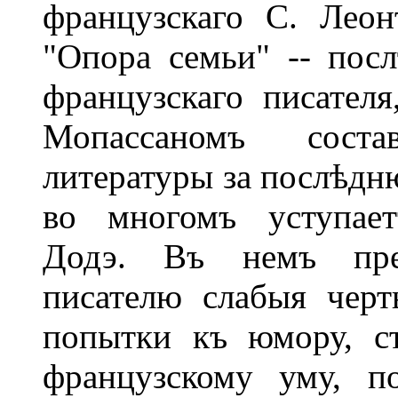
французскаго С. Леон
"Опора семьи" -- посл
французскаго писател
Мопассаномъ соста
литературы за послѣдню
во многомъ уступает
Додэ. Въ немъ пре
писателю слабыя черт
попытки къ юмору, с
французскому уму, п