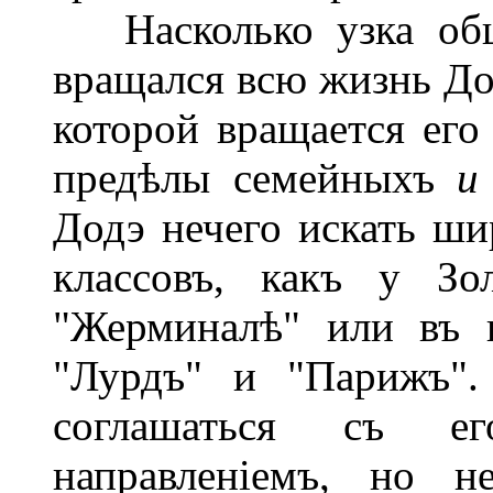
Насколько узка обще
вращался всю жизнь Дод
которой вращается его
предѣлы семейныхъ
и
Додэ нечего искать ш
классовъ, какъ у Зо
"Жерминалѣ" или въ п
"Лурдъ" и "Парижъ".
соглашаться съ ег
направленіемъ, но н