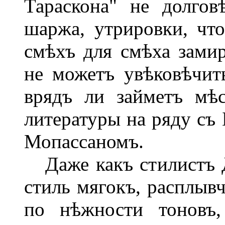
Тараскона" не долгов
шаржа, утрировки, чт
смѣхъ для смѣха замира
не можетъ увѣковѣчит
врядъ ли займетъ мѣ
литературы на ряду съ 
Мопассаномъ.
Даже какъ стилистъ Д
стиль мягокъ, расплывч
по нѣжности тоновъ,