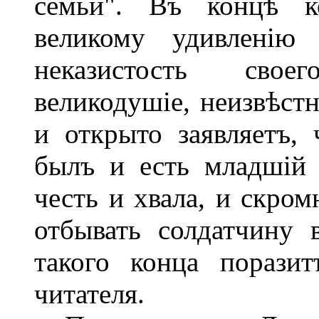
семьи". Въ концѣ ко
великому удивленію 
неказистость свое
великодушіе, неизвѣстн
и открыто заявляетъ,
былъ и есть младшій 
честь и хвала, и скром
отбывать солдатчину 
такого конца поразит
читателя.