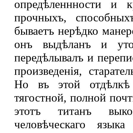
опредѣленнности и к
прочныхъ, способных
бываетъ нерѣдко манере
онъ выдѣланъ и уто
передѣлывалъ и перепи
произведенія, старате
Но въ этой отдѣлкѣ
тягостной, полной поч
этотъ титанъ выко
человѣческаго языка