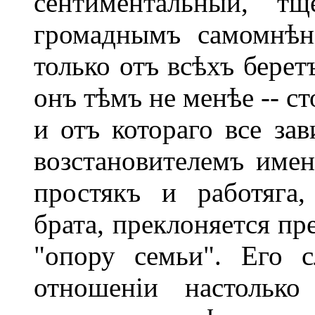
сентиментальный, тщ
громаднымъ самомнѣн
только отъ всѣхъ берет
онъ тѣмъ не менѣе -- с
и отъ котораго все за
возстановителемъ имен
простякъ и работяга
брата, преклоняется пр
"опору семьи". Его 
отношеніи настолько