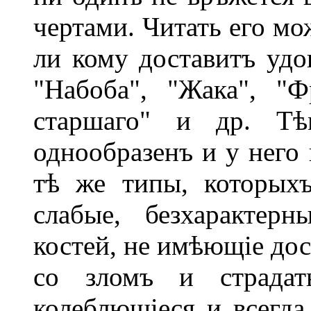
чертами. Читать его мо
ли кому доставитъ удов
"Набоба", "Жака", "
старшаго" и др. Тѣ
однообразенъ и у него
тѣ же типы, которых
слабые, безхарактер
костей, не имѣющіе дос
со зломъ и страдат
колеблющіеся и всегда