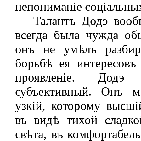
непониманіе соціальны
Талантъ Додэ вообще
всегда была чужда об
онъ не умѣлъ разбир
борьбѣ ея интересовъ
проявленіе. Додэ
субъективный. Онъ м
узкій, которому высші
въ видѣ тихой сладк
свѣта, въ комфортабел