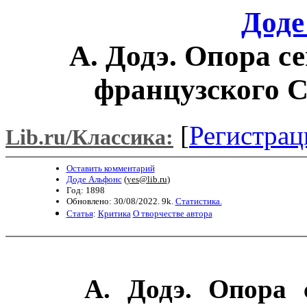
Доде
А. Додэ. Опора с
французского С
[
Регистрац
Lib.ru/Классика:
Оставить комментарий
Доде Альфонс
(
yes@lib.ru
)
Год: 1898
Обновлено: 30/08/2022. 9k.
Статистика.
Статья
:
Критика
О творчестве автора
А. Додэ. Опора 