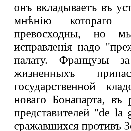
онъ вкладываетъ въ уст
мнѣнію котораго 
превосходны, но м
исправленія надо "пре
палату. Французы з
жизненныхъ припа
государственной клад
новаго Бонапарта, въ
представителей "de la 
сражавшихся противъ З