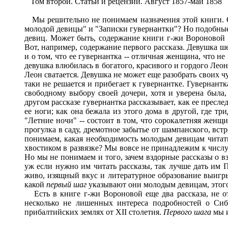
Том второй. Статьи и рецензии. Август 1857-май 1858
Мы решительно не понимаем назначения этой книги. 
молодой девицы" и "Записки гувернантки"? Но подобные
девиц. Может быть, содержание книги г-жи Вороновой и
Вот, например, содержание первого рассказа. Девушка ше
и о том, что ее гувернантка -- отличная женщина, что не
девушка влюбилась в богатого, красивого и гордого Лео
Леон сватается. Девушка не может еще разобрать своих чу
таки не решается и прибегает к гувернантке. Гувернантк
свободному выбору своей дочери, хотя и уверена была,
другом рассказе гувернантка рассказывает, как ее пресл
ее ноги; как она бежала из этого дома в другой, где тр
"Летние ночи" -- состоит в том, что сорокалетняя женщи
прогулка в саду, дремотное забытье от шампанского, вст
понимаем, какая необходимость молодым девицам читат
хвостиком в развязке? Мы вовсе не принадлежим к числу
Но мы не понимаем и того, зачем вздорные рассказы о 
уж если нужно им читать рассказы, так лучше дать им П
живо, изящный вкус и литературное образование выигрыв
какой
первый шаг
указывают они молодым девицам, этого
Есть в книге г-жи Вороновой еще два рассказа, не от
несколько не лишенных интереса подробностей о Сиб
прибалтийских землях от XII столетия.
Первого ш
а
га
мы и