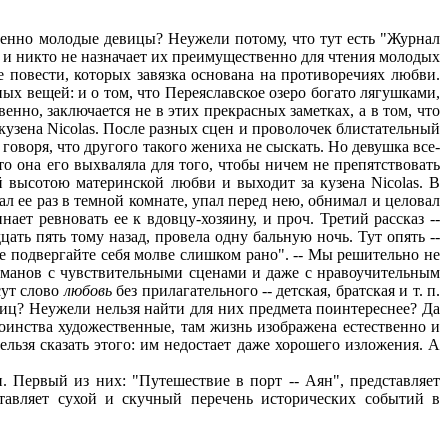
енно молодые девицы? Неужели потому, что тут есть "Журнал
 и никто не назначает их преимущественно для чтения молодых
 повести, которых завязка основана на противоречиях любви.
ых вещей: и о том, что Переяславское озеро богато лягушками,
енно, заключается не в этих прекрасных заметках, а в том, что
кузена Nicolas. После разных сцен и проволочек блистательный
говоря, что другого такого жениха не сыскать. Но девушка все-
что она его выхваляла для того, чтобы ничем не препятствовать
ой высотою материнской любви и выходит за кузена Nicolas. В
ал ее раз в темной комнате, упал перед нею, обнимал и целовал
нает ревновать ее к вдовцу-хозяину, и проч. Третий рассказ --
цать пять тому назад, провела одну бальную ночь. Тут опять --
Не подвергайте себя молве слишком рано". -- Мы решительно не
романов с чувствительными сценами и даже с нравоучительным
сут слово
любовь
без прилагательного -- детская, братская и т. п.
иц? Неужели нельзя найти для них предмета поинтереснее? Да
тоинства художественные, там жизнь изображена естественно и
льзя сказать этого: им недостает даже хорошего изложения. А
 Первый из них: "Путешествие в порт -- Аян", представляет
тавляет сухой и скучный перечень исторических событий в