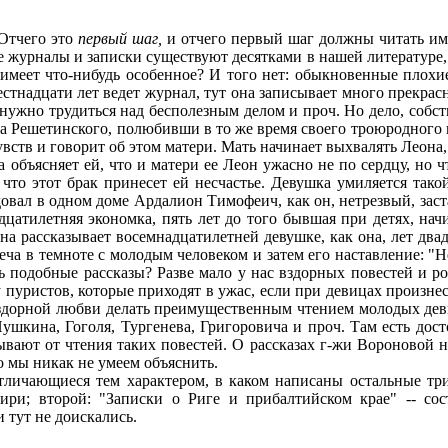
Отчего это
первый шаг,
и отчего первый шаг должны читать им
 журналы и записки существуют десятками в нашей литературе,
меет что-нибудь особенное? И того нет: обыкновенные плохие
стнадцати лет ведет журнал, тут она записывает много прекрасн
 нужно трудиться над бесполезным делом и проч. Но дело, собств
на Решетинского, полюбивши в то же время своего троюродного 
вств и говорит об этом матери. Мать начинает выхвалять Леона, 
а объясняет ей, что и матери ее Леон ужасно не по сердцу, но 
 что этот брак принесет ей несчастье. Девушка умиляется так
едовал в одном доме Ардалион Тимофеич, как он, нетрезвый, заст
идцатилетняя экономка, пять лет до того бывшая при детях, начи
на рассказывает восемнадцатилетней девушке, как она, лет двад
реча в темноте с молодым человеком и затем его наставление: "
ь подобные рассказы? Разве мало у нас вздорных повестей и 
 пуристов, которые приходят в ужас, если при девицах произне
вздорной любви делать преимущественным чтением молодых дев
ушкина, Гоголя, Тургенева, Григоровича и проч. Там есть дос
ают от чтения таких повестей. О рассказах г-жи Вороновой не
 мы никак не умеем объяснить.
личающиеся тем характером, в каком написаны остальные три.
ири; второй: "Записки о Риге и прибалтийском крае" -- сос
 тут не доискались.