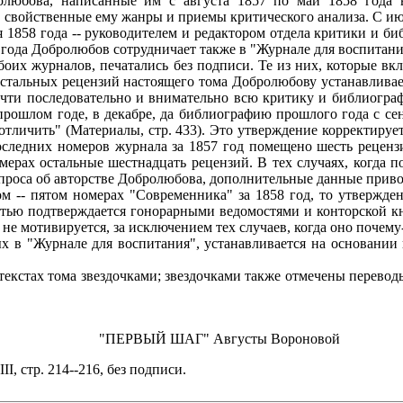
бова, написанные им с августа 1857 по май 1858 года в
 свойственные ему жанры и приемы критического анализа. С и
я 1858 года -- руководителем и редактором отдела критики и б
года Добролюбов сотрудничает также в "Журнале для воспитани
оих журналов, печатались без подписи. Те из них, которые 
остальных рецензий настоящего тома Добролюбову устанавливае
очти последовательно и внимательно всю критику и библиогр
рошлом годе, в декабре, да библиографию прошлого года с сен
 отличить" (Материалы, стр. 433). Это утверждение корректир
последних номеров журнала за 1857 год помещено шесть рецен
мерах остальные шестнадцать рецензий. В тех случаях, когда 
проса об авторстве Добролюбова, дополнительные данные приво
 -- пятом номерах "Современника" за 1858 год, то утвержден
стью подтверждается гонорарными ведомостями и конторской к
не мотивируется, за исключением тех случаев, когда оно почем
 "Журнале для воспитания", устанавливается на основании п
кстах тома звездочками; звездочками также отмечены переводы,
"ПЕРВЫЙ ШАГ" Августы Вороновой
I, стр. 214--216, без подписи.