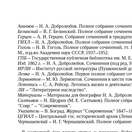
Аничков
-- Н. А. Добролюбов. Полное собрание сочинений
Белинский --
В. Г. Белинский. Полное собрание сочинени
Герцен
-- А. И. Герцен. Собрание сочинений в тридцати
ГИХЛ
-- Н. А. Добролюбов. Полное собрание сочинений
Гоголь
-- Н. В. Гоголь. Полное собрание сочинений, тт. 
М., изд-во Академии наук СССР, 1937--1952.
ГПБ
-- Государственная публичная библиотека им. M. 
Изд. 1862 г. --
Н. А. Добролюбов. Сочинения (под ред. Н. 
ИРЛИ --
Институт русской литературы (Пушкинский д
Лемке
-- Н. А. Добролюбов. Первое полное собрание сочи
Лермонтов
-- М. Ю. Лермонтов. Сочинения в шести том
Летопись
-- С. А. Рейсер. Летопись жизни и деятельнос
ЛИ
-- "Литературное наследство".
Материалы
-- Материалы для биографии Н. А. Добролюбо
Салтыков
-- H. Щедрин (M. E. Салтыков). Полное собра
"Совр."
-- "Современник".
Указатель
-- В. Боград. Журнал "Современник" 1847--18
ЦГИАЛ
-- Центральный гос. исторический архив (Лени
Чернышевский
-- Н. Г. Чернышевский. Полное собрание 