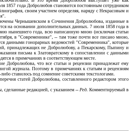
ключительно. В это время Добролюбов выступает уже как
юля 1857 года Добролюбов становится постоянным сотрудником
иблиография, своим участием определяя, наряду с Некрасовым и
я".
включены Чернышевским в Сочинения Добролюбова, изданные в
тся на основании дополнительных данных. 7 июля 1858 года в
афию нынешнего года, всю написанную мною (исключая статьи
тября, в "Современнике", -- там тоже почти все писано мною,
уется данными гонорарных ведомостей "Современника", которые
зий, принадлежащих не Добролюбову, а Пекарскому, Пыпину и
показания письма к Златовратскому в сопоставлении с данными
дятся в примечаниях в соответствующем месте.
ие Добролюбова, что все статьи и рецензии принадлежат ему
нигой журнала. Поэтому в примечаниях к статьям и рецензиям
у-либо ставилось под сомнение советскими текстологами.
еречня статей Добролюбова, составленного редактором этого
 сделанные редакцией, с указанием --
Ред.
Комментируемый в