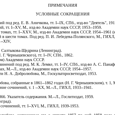
ПРИМЕЧАНИЯ
УСЛОВНЫЕ СОКРАЩЕНИЯ
 под ред. Е. В. Аничкова, тт. I--IX, СПб., изд-во "Деятель", 191
й, тт. I--XV, М., изд-во Академии наук СССР, 1953--1959.
 томах, тт. I--XXV, М., изд-во Академии наук СССР, 1954--1961 (
 в шести томах. Под ред. П. И. Лебедева-Полянского, М., ГИХЛ,
1--XIV,
E. Салтыкова-Щедрина (Ленинград).
Г. Чернышевского), тт. I--IV, СПб., 1862.
ом) Академии наук СССР.
нений под ред. М. К. Лемке, тт. I--IV, СПб., изд-во А. С. Панафи
ах, М.--Л., изд-во Академии наук СССР, 1954--1957.
ти Н. А. Добролюбова, М., Госкультпросветиздат, 1953.
ва, собранные в 1861--1862 годах (Н. Г. Чернышевским), т. 1, М.
ние сочинений, т. 1 --XX, М.--Л., ГИХЛ, 1933--1941.
66. Указатель содержания. М.--Л., Гослитиздат, 1959.
нград).
сочинений, тт. I--XVI, М., ГИХЛ, 1939-1953.