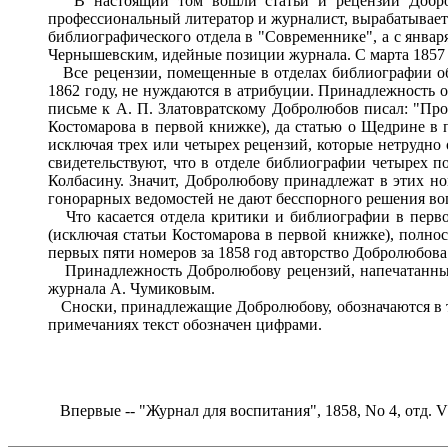
В настоящий том вошли статьи и рецензии Добролю
профессиональный литератор и журналист, вырабатывает
библиографического отдела в "Современнике", а с январ
Чернышевским, идейные позиции журнала. С марта 1857 
Все рецензии, помещенные в отделах библиографии об
1862 году, не нуждаются в атрибуции. Принадлежность 
письме к А. П. Златовратскому Добролюбов писал: "Пр
Костомарова в первой книжке), да статью о Щедрине в п
исключая трех или четырех рецензий, которые нетрудно
свидетельствуют, что в отделе библиографии четырех 
Колбасину. Значит, Добролюбову принадлежат в этих но
гонорарных ведомостей не дают бесспорного решения во
Что касается отдела критики и библиографии в первом
(исключая статьи Костомарова в первой книжке), полно
первых пяти номеров за 1858 год авторство Добролюбова 
Принадлежность Добролюбову рецензий, напечатанных в
журнала А. Чумиковым.
Сноски, принадлежащие Добролюбову, обозначаются в те
примечаниях текст обозначен цифрами.
Впервые -- "Журнал для воспитания", 1858, No 4, отд. VII