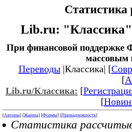
Статистика 
Lib.ru: "Классика
При финансовой поддержке Ф
массовым 
Переводы
|Классика| [
Совр
[
A
[
Регистраци
Lib.ru/Классика:
[
Новин
[
Авторы
] [
Жанры
] [
Формы
] [
Принадлежность
]
Статистика рассчитыва