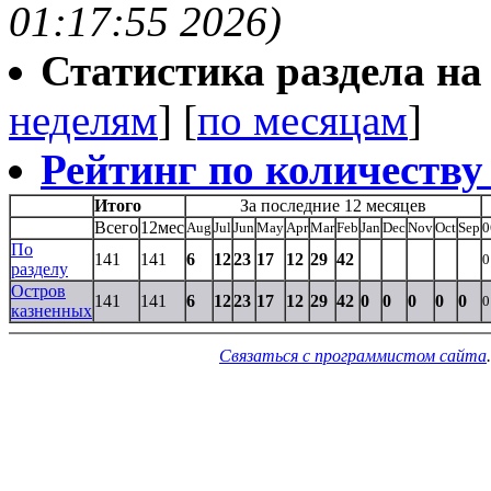
01:17:55 2026)
Статистика раздела на t
неделям
] [
по месяцам
]
Рейтинг по количеству
Итого
За последние 12 месяцев
Всего
12мес
Aug
Jul
Jun
May
Apr
Mar
Feb
Jan
Dec
Nov
Oct
Sep
0
По
141
141
6
12
23
17
12
29
42
0
разделу
Остров
141
141
6
12
23
17
12
29
42
0
0
0
0
0
0
казненных
Связаться с программистом сайта
.