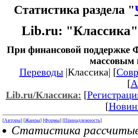
Статистика раздела "
Lib.ru: "Классика
При финансовой поддержке Ф
массовым 
Переводы
|Классика| [
Совр
[
A
[
Регистраци
Lib.ru/Классика:
[
Новин
[
Авторы
] [
Жанры
] [
Формы
] [
Принадлежность
]
Статистика рассчитывае