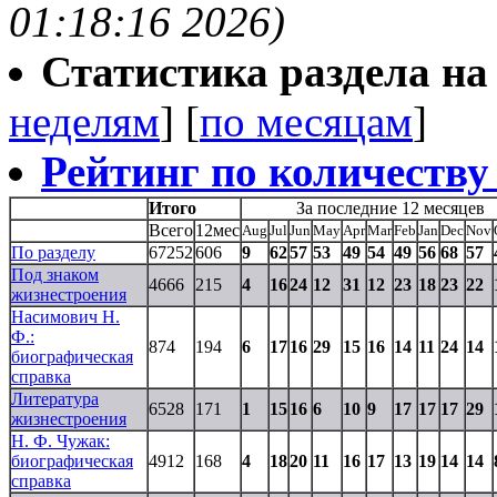
01:18:16 2026)
Статистика раздела на t
неделям
] [
по месяцам
]
Рейтинг по количеству
Итого
За последние 12 месяцев
Всего
12мес
Aug
Jul
Jun
May
Apr
Mar
Feb
Jan
Dec
Nov
По разделу
67252
606
9
62
57
53
49
54
49
56
68
57
Под знаком
4666
215
4
16
24
12
31
12
23
18
23
22
жизнестроения
Насимович Н.
Ф.:
874
194
6
17
16
29
15
16
14
11
24
14
биографическая
справка
Литература
6528
171
1
15
16
6
10
9
17
17
17
29
жизнестроения
Н. Ф. Чужак:
биографическая
4912
168
4
18
20
11
16
17
13
19
14
14
справка