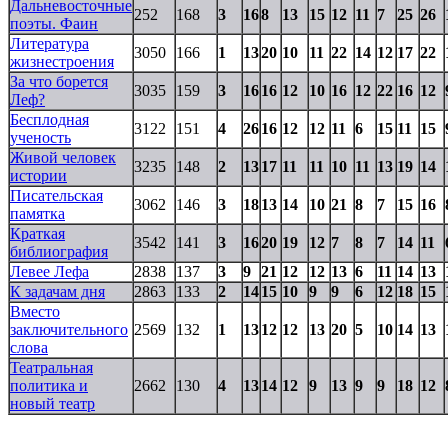
Дальневосточные
252
168
3
16
8
13
15
12
11
7
25
26
поэты. Фаин
Литература
3050
166
1
13
20
10
11
22
14
12
17
22
жизнестроения
За что борется
3035
159
3
16
16
12
10
16
12
22
16
12
Леф?
Бесплодная
3122
151
4
26
16
12
12
11
6
15
11
15
ученость
Живой человек
3235
148
2
13
17
11
11
10
11
13
19
14
истории
Писательская
3062
146
3
18
13
14
10
21
8
7
15
16
памятка
Краткая
3542
141
3
16
20
19
12
7
8
7
14
11
библиография
Левее Лефа
2838
137
3
9
21
12
12
13
6
11
14
13
К задачам дня
2863
133
2
14
15
10
9
9
6
12
18
15
Вместо
заключительного
2569
132
1
13
12
12
13
20
5
10
14
13
слова
Театральная
политика и
2662
130
4
13
14
12
9
13
9
9
18
12
новый театр