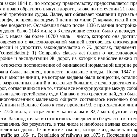
 закон 1844 г., по которому правительству предоставляется пр
к и право обратного выкупа дороги, также по истечении 21 год
емой третейским судом. Далее, акт обязывает компании пускать
 тарифу, не превышающему 1 пенни за милю ("парламентский пое
ее возрастает. Ослабевшая было после 1836 г. мания постройки 
ых дорог было 2148 миль; в 3 следующие сессии было утвержде
 г. имела бы более 10700 миль -- число, которого она достигл
новременно с железнодорожной манией возгорелась спекуляция
ессий и упростить законодательство о Ж. дорогах, парламент 
onsolidation): 1) Companies clauses act (закон о железнодор
стройке и эксплуатации Ж. дорог, из которых наиболее важно 
 относится постановление об одинаковой нормальной ширине рел
на была, наконец, принести печальные плоды. После 1847 г.
дать и многие линии, на которые выданы были концессии, остал
х разрозненных линий в несколько больших, с целью достижения
рог, согласившихся на то, чтобы все конкурирующие между собо
яли дело третейскому суду. Однако и это средство найдено был
многочисленных маленьких обществ составилось несколько бо
 Англии и Валлисе было к тому времени 93, с протяжением лини
м 2726 миль, с затраченным капиталом в 82,7 млн. фунтов ст
ети. Законодательство относилось совершенно безучастно к это
авались без результата, в том числе и наиболее важная комисси
 железных дорог. Те немногие законы, которые издавались по 
fic act 1854 г., Regulation of railways act 1873 г. Последний зако