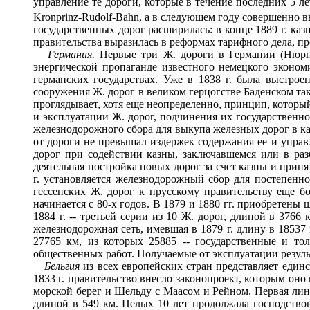
управление те дороги, которые в течение последних 5 л
Kronprinz-Rudolf-Bahn, а в следующем году совершенно в
государственных дорог расширилась: в конце 1889 г. каз
правительства выразилась в реформах тарифного дела, пре
Германия.
Первые три Ж. дороги в Германии (Нюрнбе
энергической пропаганде известного немецкого эконом
германских государствах. Уже в 1838 г. была выстрое
сооружения Ж. дорог в великом герцогстве Баденском та
проглядывает, хотя еще неопределенно, принцип, который
и эксплуатации Ж. дорог, подчинения их государственн
железнодорожного сбора для выкупа железных дорог в каз
от дороги не превышал издержек содержания ее и управл
дорог при содействии казны, заключавшемся или в разб
деятельная постройка новых дорог за счет казны и приняти
г. установляется железнодорожный сбор для постепенно
гессенских Ж. дорог к прусскому правительству еще б
начинается с 80-х годов. В 1879 и 1880 гг. приобретены 
1884 г. -- третьей серии из 10 Ж. дорог, длиной в 3766
железнодорожная сеть, имевшая в 1879 г. длину в 18537
27765 км, из которых 25885 -- государственные и то
общественных работ. Получаемые от эксплуатации резуль
Бельгия
из всех европейских стран представляет един
1833 г. правительство внесло законопроект, которым он
морской берег и Шельду с Маасом и Рейном. Первая лини
длиной в 549 км. Целых 10 лет продолжала господствов