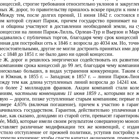
концессий, строгие требования относительно уклонов и закруглен
ых Ж. дорог, то правительству пришлось вскоре придти к ним 
Между тем, после долгих прений, 11 июня 1842 г. состоялся 
ом которой служит Париж, причем государство принимает на 
ы и общины участвуют в доставлении необходимой земли, на с
концессии на линии Париж-Лилль, Орлеан-Тур и Вьерзон и Марс
выдавались с публичных торгов, благодаря чему срок концессий
я для постройки сеть к 1846 г. возросла до 4034 км. Но, точно
 несостоятельными, другие не могли достроить принятых ими дор
 с 1848 до 1851 г. не было дано ни одной концессии.
 Ж. дорог и решилось энергически содействовать их развитию
компаниям срока концессий до 99 лет, благодаря чему компани
 несколько больших, в видах устранения конкуренции. Таким 
 и Южная, в 1855 г. -- Западная; в 1857 г. -- линии Париж-Л
, между тем как длина уступленных линий возросла до 14241 км
но более 2 миллиардов франков. Акции компаний стали колеб
паниям,
частными конвенциями 11 июня 1859 г
., которыми все 
новую -- дороги, позже уступленные старым компаниям; первые
азмере 4,65% (включая погашение), причем к участию в гара
ачивалось государством. Гарантия, действительно уплаченная
ные, как сказано, доходами из старой сети, превысят гарантир
rrannée, Midi), которые имели своим результатом совершенную м
ставляет различные модификации тех же конвенций, с издани
пустило отступление от прежней политики, уступив постройку
терпели крушение; чтобы спасти капитал акционеров, правите