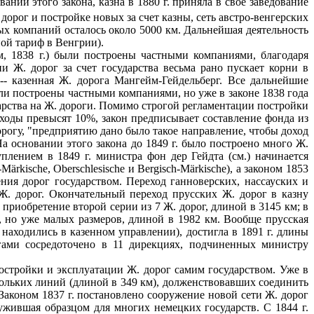
ании этого закона, казна в 1880 г. приняла в свое заведование
дорог и постройке новых за счет казны, сеть австро-венгерских
ных компаний осталось около 5000 км. Дальнейшая деятельность
ной тариф в Венгрии).
м, 1838 г.) были построены частными компаниями, благодаря
и Ж. дорог за счет государства весьма рано пускает корни в
 -- казенная Ж. дорога Мангейм-Гейдельберг. Все дальнейшие
ли построены частными компаниями, но уже в законе 1838 года
дарства на Ж. дороги. Помимо строгой регламентации постройки
оходы превысят 10%, закон предписывает составление фонда из
орогу, "предприятию дано было такое направление, чтобы доход
а основании этого закона до 1849 г. было построено много Ж.
плением в 1849 г. министра фон дер Гейдта (см.) начинается
ärkische, Oberschlesische и Bergisch-Märkische), а законом 1853
ния дорог государством. Переход ганноверских, нассауских и
Ж. дорог. Окончательный переход прусских Ж. дорог в казну
о приобретение второй серии из 7 Ж. дорог, длиной в 3145 км; в
ог, но уже малых размеров, длиной в 1982 км. Вообще прусская
находились в казенном управлении), достигла в 1891 г. длины
огами сосредоточено в 11 дирекциях, подчиненных министру
постройки и эксплуатации Ж. дорог самим государством. Уже в
скольких линий (длиной в 349 км), долженствовавших соединить
 Законом 1837 г. постановлено сооружение новой сети Ж. дорог
ужившая образцом для многих немецких государств. С 1844 г.