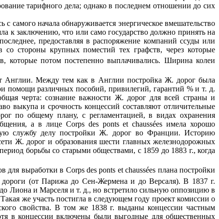
рование тарифного дела; однако в последнем отношении до сих
 с самого начала обнаруживается энергическое вмешательство
шла к заключению, что или само государство должно принять на
последнее, предоставляя в распоряжение компаний ссуды или
в со стороны крупных поместий тех графств, через которые
в, которые потом постепенно выплачивались. Ширина колеи
т Англии. Между тем как в Англии постройка Ж. дорог была
и помощи различных пособий, привилегий, гарантий % и т. д.
бщая черта: сознание важности Ж. дорог для всей страны и
право выкупа и срочность концессий составляют отличительные
ог по общему плану, с регламентацией, в видах охранения
щения, а в лице Corps des ponts et chaussées имела хорошо
ую службу делу постройки Ж. дорог во Франции. Историю
й сети Ж. дорог и образования шести главных железнодорожных
 период борьбы со старыми обществами, с 1859 до 1883 г., когда
 для выработки в Corps des ponts et chaussées плана постройки
дороги (от Парижа до Сен-Жермена и до Версаля). В 1837 г.
до Лиона и Марселя и т. д., но встретило сильную оппозицию в
 Такая же участь постигла в следующем году проект комиссии о
кого свойства. В том же 1838 г. выданы концессии частным
Хотя в концессии включены были выгодные для общественных