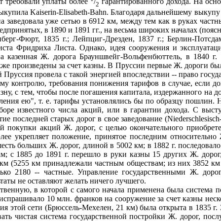
ет требовали уплаты более
/
гарантированного дохода. На основ
2
ыкупила Kaiserin-Elisabeth-Bahn. Благодаря дальнейшему выкупу 
на заведовала уже сетью в 6912 км, между тем как в руках част
дпринятых, в 1890 и 1891 гг., на весьма широких началах (пояс
рг-Фюрт, 1835 г.; Лейпциг-Дрезден, 1837 г.; Берлин-Потсда
иста Фридриха Листа. Однако, идея сооружения и эксплуатаци
на казенная Ж. дорога Брауншвейг-Вольфенбюттель, в 1840 г.
кже произведены за счет казны. В Пруссии первые Ж. дороги бы
 Пруссия провела с такой энергией впоследствии -- право госу
ому контролю, требования понижения тарифов в случае, если д
ну, с тем, чтобы после погашения капитала, издержанного на д
ения ею", т. е. тарифы установлялись бы по образцу пошлин. Н
оре известного числа акций, или в гарантии дохода. С высту
е последней старых дорог в свое заведование (Niederschlesisch-M
й покупки акций Ж. дорог, с целью окончательного приобрете
олее укрепляет положение, принятое последним относительно 
шесть больших Ж. дорог, длиной в 5002 км; в 1882 г. последовал
 км; с 1885 до 1891 г. перешло в руки казны 15 других Ж. дор
 км (5255 км принадлежали частным обществам; из них 3852 км 
лько 2180 -- частные. Управление государственными Ж. дор
таты не оставляют желать ничего лучшего.
ственную, в которой с самого начала применена была система 
о испрашивало 10 млн. франков на сооружение за счет казны не
я этой сети (Брюссель-Мехелен, 21 км) была открыта в 1835 г.
ать чистая система государственной постройки Ж. дорог, посл