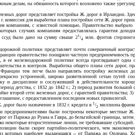
жным делам, на обязанность которого возложено также урегули
ых дорог представляет постройка Ж. дорог в Ирландии. Здесь
 г. комиссия для выработки плана постройки сети Ж. дорог при
ным компаниям, с известной помощью. Правительство выбрало 
которых случаях компаниям предоставлялась гарантия доходо
1
х ссуд было дано на сумму свыше 2
/
млн. фунтов стерлинго
4
одорожной политики представляет почти совершенный контрас
Франции правительство поощряло частную предприимчивость пр
 в ее железнодорожной политике всегда проглядывает одна о
ешательства и контроля. Выработка общего плана сети дорог, 
 Франции тем легче было направлять постройку железных дор
екрасно устроенной, широко разветвленной сетью путей сооб
ку и дисциплине и сослуживший в действительности хорош
период детства, с 1832 до 1842 г.; 2) период развития большо
ройке второй сети железных дорог, с гарантией правительства; 3)
оглашение, с предоставлением последним новых привилегий.
1
дорог было назначение в 1832 г. кредита в
/
миллиона франков
2
ыми предпринимателями были построены некоторые местные Ж. 
ог от Парижа до Руана и Гавра, до бельгийской границы, затем 
ько некоторые второстепенные линии, не требовавшие субсидий.
озиции были скорее партийно-политического, чем экономичес
 из которых наиболее выдающаяся -- от Парижа до Орлеана. 