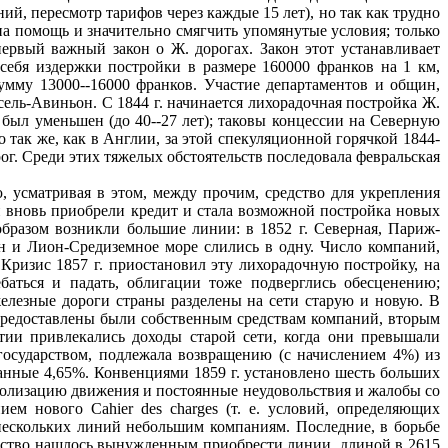
ий, пересмотр тарифов через каждые 15 лет), но так как трудно
на помощь и значительно смягчить упомянутые условия; только
первый важный закон о Ж. дорогах. Закон этот устанавливает
себя издержки постройки в размере 160000 франков на 1 км,
умму 13000--16000 франков. Участие департаментов и общин,
ель-Авиньон. С 1844 г. начинается лихорадочная постройка Ж.
 был уменьшен (до 40--27 лет); таковы концессии на Северную
 так же, как в Англии, за этой спекуляционной горячкой 1844-
ог. Среди этих тяжелых обстоятельств последовала февральская
, усматривая в этом, между прочим, средство для укрепления
и вновь приобрели кредит и стала возможной постройка новых
образом возникли большие линии: в 1852 г. Северная, Париж-
ион и Лион-Средиземное море слились в одну. Число компаний,
. Кризис 1857 г. приостановил эту лихорадочную постройку, на
аться и падать, облигации тоже подверглись обесценению;
железные дороги страны разделены на сети старую и новую. В
 предоставлены были собственным средствам компаний, вторым
нтии привлекались доходы старой сети, когда они превышали
 государством, подлежала возвращению (с начислением 4%) из
ованные 4,65%. Конвенциями 1859 г. установлено шесть больших
онополизацию движения и постоянные неудовольствия и жалобы со
ем нового Cahier des charges (т. е. условий, определяющих
 нескольких линий небольшим компаниям. Последние, в борьбе
льство нашлось вынужденным приобрести линии, длиной в 2615