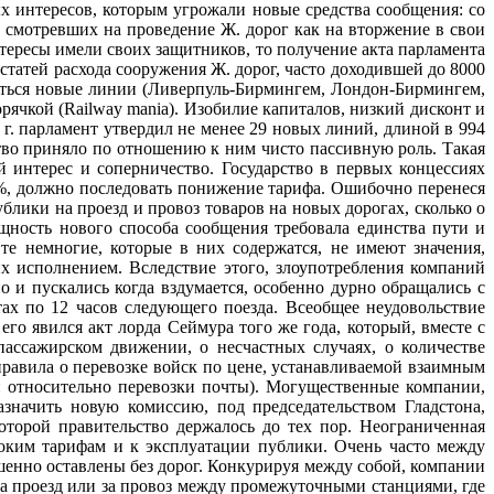
х интересов, которым угрожали новые средства сообщения: со
 смотревших на проведение Ж. дорог как на вторжение в свои
тересы имели своих защитников, то получение акта парламента
статей расхода сооружения Ж. дорог, часто доходившей до 8000
ваться новые линии (Ливерпуль-Бирмингем, Лондон-Бирмингем,
рячкой (Railway mania). Изобилие капиталов, низкий дисконт и
г. парламент утвердил не менее 29 новых линий, длиной в 994
ство приняло по отношению к ним чисто пассивную роль. Такая
 интерес и соперничество. Государство в первых концессиях
0%, должно последовать понижение тарифа. Ошибочно перенеся
ублики на проезд и провоз товаров на новых дорогах, сколько о
ущность нового способа сообщения требовала единства пути и
те немногие, которые в них содержатся, не имеют значения,
их исполнением. Вследствие этого, злоупотребления компаний
о и пускались когда вздумается, особенно дурно обращались с
тах по 12 часов следующего поезда. Всеобщее неудовольствие
его явился акт лорда Сеймура того же года, который, вместе с
 пассажирском движении, о несчастных случаях, о количестве
правила о перевозке войск по цене, устанавливаемой взаимным
ий относительно перевозки почты). Могущественные компании,
значить новую комиссию, под председательством Гладстона,
оторой правительство держалось до тех пор. Неограниченная
соким тарифам и к эксплуатации публики. Очень часто между
енно оставлены без дорог. Конкурируя между собой, компании
а проезд или за провоз между промежуточными станциями, где