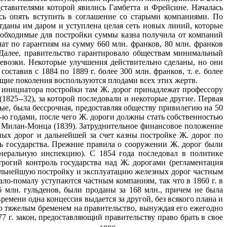
дставителями которой явились Гамбетта и Фрейсине. Началась
ось опять вступить в соглашение со старыми компаниями. По
отданы им даром и уступлена целая сеть новых линий, которые
Необходимые для постройки суммы казна получила от компаний
лат по гарантиям на сумму 660 млн. франков, 80 млн. франков
 Далее, правительство гарантировало обществам минимальный
ревозки. Некоторые улучшения действительно сделаны, но они
тавив с 1884 по 1889 г. более 300 млн. франков, т. е. более
дущие поколения воспользуются плодами всех этих жертв.
о инициатора постройки там Ж. дорог принадлежат профессору
825--32), за которой последовали и некоторые другие. Первая
нные, была бессрочная, предоставляя обществу привилегию на 50
0-ю годами, после чего Ж. дороги должны стать собственностью
), Милан-Монца (1839). Затруднительное финансовое положение
ных дорог и дальнейшей за счет казны постройке Ж. дорог по
сть государства. Прежние правила о сооружении Ж. дорог были
енеральную инспекцию). С 1854 года последовал в политике
строгий контроль государства над Ж. дорогами (регламентация
 дальнейшую постройку и эксплуатацию железных дорог частным
ло-помалу уступаются частным компаниям, так что в 1860 г. в
6 млн. гульденов, были проданы за 168 млн., причем не была
ремени одна концессия выдается за другой, без всякого плана и
о тяжелым бременем на правительство, вынуждая его ежегодно
7 г. закон, предоставляющий правительству право брать в свое