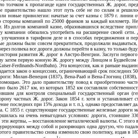
ило толчком к пропаганде идеи государственных Ж. дорог, пре
оре правительство нашло этот путь себе не по силам и решил
ли новые привилегии: начатые за счет казны с 1879 г. линии 
й со стороны компаний по 25000 франков за каждый километр. 
ет. Из долгов компаний казне, образовавшихся вследствие прип
у компании обязались употребить на расширение своей сети.
и улучшения в тарифном деле и в способах передвижения и пе
 должны были совсем прекратиться, продолжали выдаваться, сос
через полвека все дороги должны перейти в казну, то только бу
история развития Ж. дорог в Австро-Венгрии. Заслуги первог
у затем первую конную Ж. дорогу между Линцом и Будвейсом (1
Kaiser-Ferdinands-Nordbahn). Эта концессия, как и раньше выда
издается закон о концессиях, ограничивающий срок последних 5
ороги: Милан-Венеция (1837), Вена-Рааб и Вена-Глогниц (1838
а помощью. Это дало правительству повод к приобретению част
оено было 2617 км, из которых 1852 км составляли собственно
вившим для контроля специальный государственный орган (г
орону частных Ж. дорог. Закон 1854 г. хотя и устанавливает 
ние последних при 15% дохода и т. п.), однако предоставляет
а. С 1855 г. существующие государственные железные дороги ма
ершилась на очень невыгодных условиях: дороги, стоившие 33
 эти жертвы, -- восстановление металлической валюты. С этого в
курирующих между собой и разоряющих одна другую, что падал
того правительство снова изменило свою политику, издав в 187
1