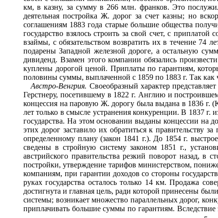
км, в казну, за сумму в 266 млн. франков. Это послуж
деятельная постройка Ж. дорог за счет казны; но вск
соглашениям 1883 года старые большие общества получи
государство взялось строить за свой счет, с приплато
взаймы, с обязательством возвратить их в течение 74 л
подарены Западной железной дороге, а остальную сумм
дивиденд. Взамен этого компании обязались произвест
куплены дорогой ценой. Приплаты по гарантиям, которые
половины суммы, выплаченной с 1859 по 1883 г. Так как 
Австро-Венгрия.
Своеобразный характер представляет 
Герстнеру, посетившему в 1822 г. Англию и построившем
концессия на паровую Ж. дорогу была выдана в 1836 г. (
лет только в смысле устранения конкуренции. В 1837 г. 
государства. На этом основании выданы концессии на д
этих дорог заставило их обратиться к правительству з
определенному плану (закон 1841 г.). До 1854 г. выстр
сведены в стройную систему законом 1851 г., устано
австрийского правительства резкий поворот назад, в ст
постройки, утверждение тарифов министерством, пониже
компаниям, при гарантии доходов со стороны государств
руках государства осталось только 14 км. Продажа сов
достигнута и главная цель, ради которой принесены были
системы; возникает множество параллельных дорог, кон
приплачивать большие суммы по гарантиям. Вследствие э