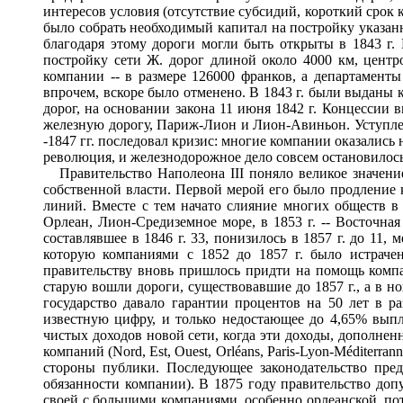
интересов условия (отсутствие субсидий, короткий срок 
было собрать необходимый капитал на постройку указанн
благодаря этому дороги могли быть открыты в 1843 г. 
постройку сети Ж. дорог длиной около 4000 км, центр
компании -- в размере 126000 франков, а департамент
впрочем, вскоре было отменено. В 1843 г. были выданы 
дорог, на основании закона 11 июня 1842 г. Концессии 
железную дорогу, Париж-Лион и Лион-Авиньон. Уступленна
-1847 гг. последовал кризис: многие компании оказались
революция, и железнодорожное дело совсем остановилось:
Правительство Наполеона III поняло великое значение
собственной власти. Первой мерой его было продление 
линий. Вместе с тем начато слияние многих обществ в
Орлеан, Лион-Средиземное море, в 1853 г. -- Восточная
составлявшее в 1846 г. 33, понизилось в 1857 г. до 11
которую компаниями с 1852 до 1857 г. было истраче
правительству вновь пришлось придти на помощь ком
старую вошли дороги, существовавшие до 1857 г., а в 
государство давало гарантии процентов на 50 лет в р
известную цифру, и только недостающее до 4,65% выпл
чистых доходов новой сети, когда эти доходы, дополнен
компаний (Nord, Est, Ouest, Orléans, Paris-Lyon-Médite
стороны публики. Последующее законодательство пред
обязанности компании). В 1875 году правительство до
своей с большими компаниями, особенно орлеанской, по