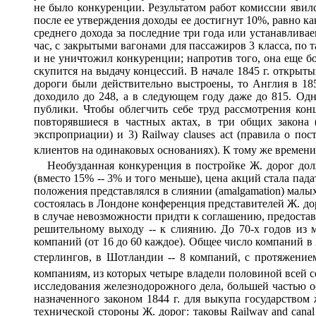
не было конкуренции. Результатом работ комиссии явился
после ее утверждения доходы ее достигнут 10%, равно ка
среднего дохода за последние три года или устанавлива
час, с закрытыми вагонами для пассажиров 3 класса, по
и не уничтожил конкуренции; напротив того, она еще бол
скупится на выдачу концессий. В начале 1845 г. открыт
дороги были действительно выстроены, то Англия в 1852
доходило до 248, а в следующем году даже до 815. Од
публики. Чтобы облегчить себе труд рассмотрения конц
повторявшиеся в частных актах, в три общих закона (c
экспроприации) и 3) Railway clauses act (правила о по
клиентов на одинаковых основаниях). К тому же времени
Необузданная конкуренция в постройке Ж. дорог долж
(вместо 15% -- 3% и того меньше), цена акций стала па
положения представлялся в слиянии (amalgamation) малы
состоялась в Лондоне конференция представителей Ж. до
в случае невозможности придти к соглашению, предоставл
решительному выходу -- к слиянию. До 70-х годов из 
компаний (от 16 до 60 каждое). Общее число компаний в
стерлингов, в Шотландии -- 8 компаний, с протяжение
компаниям, из которых четыре владели половиной всей с
исследования железнодорожного дела, большей частью ост
назначенного законом 1844 г. для выкупа государством
технической стороны Ж. дорог: таковы Railway and canal traf