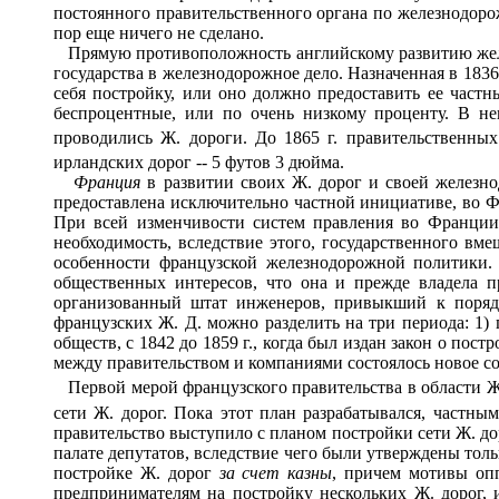
постоянного правительственного органа по железнодоро
пор еще ничего не сделано.
Прямую противоположность английскому развитию железн
государства в железнодорожное дело. Назначенная в 1836
себя постройку, или оно должно предоставить ее част
беспроцентные, или по очень низкому проценту. В не
проводились Ж. дороги. До 1865 г. правительственны
ирландских дорог -- 5 футов 3 дюйма.
Франция
в развитии своих Ж. дорог и своей железн
предоставлена исключительно частной инициативе, во 
При всей изменчивости систем правления во Франции,
необходимость, вследствие этого, государственного вм
особенности французской железнодорожной политики.
общественных интересов, что она и прежде владела пр
организованный штат инженеров, привыкший к поряд
французских Ж. Д. можно разделить на три периода: 1) 
обществ, с 1842 до 1859 г., когда был издан закон о пост
между правительством и компаниями состоялось новое с
Первой мерой французского правительства в области Ж. 
сети Ж. дорог. Пока этот план разрабатывался, частн
правительство выступило с планом постройки сети Ж. дор
палате депутатов, вследствие чего были утверждены тол
постройке Ж. дорог
за счет казны
, причем мотивы опп
предпринимателям на постройку нескольких Ж. дорог,