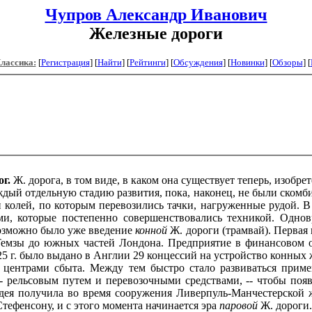
Чупров Александр Иванович
Железные дороги
Классика:
[
Регистрация
]
[
Найти
] [
Рейтинги
] [
Обсуждения
] [
Новинки
] [
Обзоры
] [
г.
Ж. дорога, в том виде, в каком она существует теперь, изобрет
аждый отдельную стадию развития, пока, наконец, не были ском
и колей, по которым перевозились тачки, нагруженные рудой. В
и, которые постепенно совершенствовались техникой. Одновр
возможно было уже введение
конной
Ж. дороги (трамвай). Первая 
 Темзы до южных частей Лондона. Предприятие в финансовом о
825 г. было выдано в Англии 29 концессий на устройство конны
 центрами сбыта. Между тем быстро стало развиваться приме
- рельсовым путем и перевозочными средствами, -- чтобы появ
дея получила во время сооружения Ливерпуль-Манчестерской 
Стефенсону, и с этого момента начинается эра
паровой
Ж. дороги.