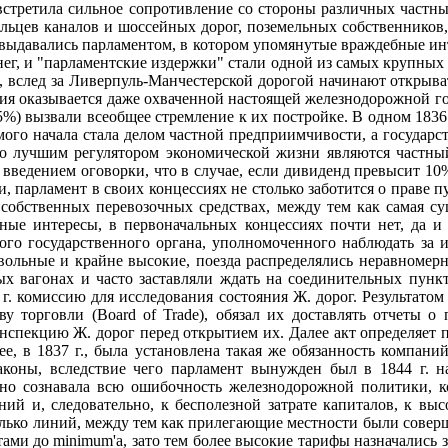
стретила сильное сопротивление со стороны различных частны
ьцев каналов и шоссейных дорог, поземельных собственников,
 выдавались парламентом, в котором упомянутые враждебные ин
ег, и "парламентские издержки" стали одной из самых крупных 
е, вслед за Ливерпуль-Манчестерской дорогой начинают откры
лия оказывается даже охваченной настоящей железнодорожной го
) вызвали всеобщее стремление к их постройке. В одном 1836 
мого начала стала делом частной предприимчивости, а государ
то лучшим регулятором экономической жизни являются частный
введением оговорки, что в случае, если дивиденд превысит 1
, парламент в своих концессиях не столько заботится о праве п
 собственных перевозочных средствах, между тем как самая с
ые интересы, в первоначальных концессиях почти нет, да и 
ого государственного органа, уполномоченного наблюдать за 
вольные и крайне высокие, поезда распределялись неравномерн
ых вагонах и часто заставляли ждать на соединительных пунк
. комиссию для исследования состояния Ж. дорог. Результатом 
у торговли (Board of Trade), обязал их доставлять отчеты о
нспекцию Ж. дорог перед открытием их. Далее акт определяет 
е, в 1837 г., была установлена такая же обязанность компан
коны, вследствие чего парламент вынужден был в 1844 г. на
ясно сознавала всю ошибочность железнодорожной политики, к
й и, следовательно, к бесполезной затрате капиталов, к вы
лько линий, между тем как прилегающие местности были соверш
и до minimum'a, зато тем более высокие тарифы назначались з