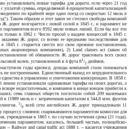
аво устанавливать новые тарифы для дороги, если через 21 год
а, с уплатой суммы, определяемой 4-процентной капитализацией
 ежедневно по крайней мере один поезд со скоростью 12 миль в
зд"). Таким образом и этот закон не стеснил свободы компаний
Ж. дорог возгорается с новой силой в 1845 г., и парламент не
но парламентом всего 8592 мили новых линий. Если бы все эти
а только в 1862 г. Число просьб о выдаче концессий в 1845 г.
 акциями Ж. дорог, со всеми ее вредными последствиями для
в 1845 г. старается свести все свои прежние постановления,
ожных акционерных компаниях), 2) Land clauses act (закон об
постановление об обязанности Ж. дорог трактовать всех своих
1
ьсовой колеи, установленной в 4 фута 8
/
дюймов.
2
 наступили годы кризиса; доходы компаний стали понижаться
ись не построенными. Единственный выход из затруднительного
 единства в управлении и уничтожения конкуренции. В 1858 г.
й линии устанавливали одинаковые тарифы на своих дорогах, а
о вскоре недостаточным, и компании в конце концов прибегли к
льших; семь главных обществ поглотили собой 209 маленьких
й в 11989 миль и с затраченным капиталом в 544,8 млн. фунтов
5
ерлингов.
/
всей сети английских Ж. дорог принадлежали 11
6
му процессу слияния; снаряжавшиеся парламентом комиссии для
я, учрежденная в 1865 г. по случаю истечения срока (21 года),
временам парламентом, касались, большей частью, полицейско-
н -- Railway and canal traffic act 1888 г. -- касается учреждения