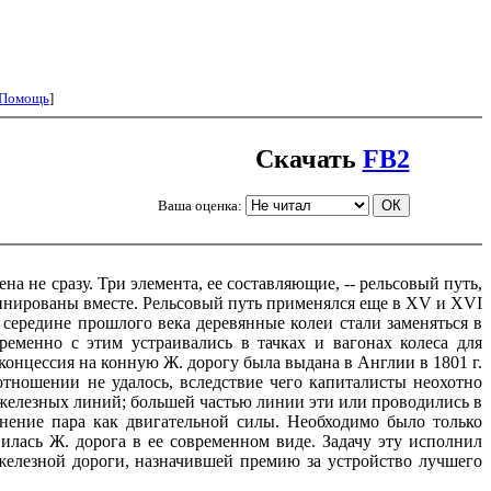
Помощь
]
Скачать
FB2
Ваша оценка:
ена не сразу. Три элемента, ее составляющие, -- рельсовый путь,
бинированы вместе. Рельсовый путь применялся еще в XV и XVI
 середине прошлого века деревянные колеи стали заменяться в
еменно с этим устраивались в тачках и вагонах колеса для
концессия на конную Ж. дорогу была выдана в Англии в 1801 г.
тношении не удалось, вследствие чего капиталисты неохотно
х железных линий; большей частью линии эти или проводились в
нение пара как двигательной силы. Необходимо было только
илась Ж. дорога в ее современном виде. Задачу эту исполнил
железной дороги, назначившей премию за устройство лучшего