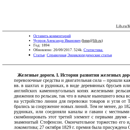
Lib.ru/
Оставить комментарий
Чупров Александр Иванович
(
bmn@lib.ru
)
Год: 1894
Обновлено: 20/09/2017. 524k.
Статистика.
Статья
:
Справочная
Энциклопедические статьи
Железные дороги.
I. История развития железных доро
перевозочные средства и двигательная сила -- прошли к
вв. в шахтах и рудниках, в виде деревянных брусьев ил
английских каменноугольных копях железными рельсам
движения по рельсам, так что в начале нынешнего века 
на устройство линии для перевозки товаров и угля от
брались за сооружение новых линий. Тем не менее, до 1
рудниках, или соединяли каналы и гавани с местными
скомбинировать этот третий элемент с первыми двумя -
знаменитый Стефенсон. Окончательное торжество его и
локомотива; 27 октября 1829 г. премия была присуждена 