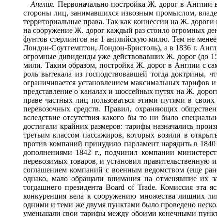
Англия.
Первоначально постройка Ж. дорог в Англии в
стороны лиц, занимавшихся извозным промыслом, владел
территориальные права. Так как концессии на Ж. дороги
на сооружение Ж. дорог каждый раз стоило огромных ден
фунтов стерлингов на 1 английскую милю. Тем не мене
Лондон-Соутгемптон, Лондон-Бристоль), а в 1836 г. Анг
огромные дивиденды уже действовавших Ж. дорог (до 15%
мили. Таким образом, постройка Ж. дорог в Англии с са
роль вытекала из господствовавшей тогда доктрины, ч
ограничивается установлением максимальных тарифов и 
представление о каналах и шоссейных путях на Ж. дороги
праве частных лиц пользоваться этими путями в своих
перевозочных средств. Правил, охраняющих общественн
вследствие отсутствия какого бы то ни было специальн
достигали крайних размеров: тарифы назначались произ
третьим классом пассажиров, которых возили в открыт
против компаний принудило парламент нарядить в 1840 г
дополнениями 1842 г., подчинил компании министерств
перевозимых товаров, и установил правительственную и
соглашением компаний с военным ведомством (еще ране
однако, мало обращали внимания на отменявшие их за
тогдашнего президента Board of Trade. Комиссия эта 
конкуренция вела к сооружению множества лишних лини
одними и теми же двумя пунктами было проведено неско
уменьшали свои тарифы между обоими конечными пунктам