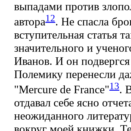
выпадами против злоп
12
автора
. Не спасла бр
вступительная статья т
значительного и ученог
Иванов. И он подвергся
Полемику перенесли даж
13
"Меrcure de France"
. 
отдавал себе ясно отчет
неожиданного литерату
вокруг моей книжки. Те