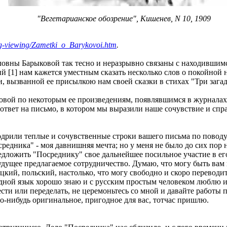
"Вегетарианское обозрение", Кишенев, N 10, 1909
/veg-viewing/Zametki_o_Barykovoi.htm
.
ны Барыковой так тесно и неразрывно связаны с находившимся
й [1] нам кажется уместным сказать несколько слов о покойной 
, вызванной ее присылкою нам своей сказки в стихах "Три загадк
ой по некоторым ее произведениям, появлявшимся в журналах 70
 ответ на письмо, в котором мы выразили наше сочувствие и спр
или теплые и сочувственные строки вашего письма по поводу "Т
едника" - моя давнишняя мечта; но у меня не было до сих пор ни
едложить "Посреднику" свое дальнейшее посильное участие в его
удущее предлагаемое сотрудничество. Думаю, что могу быть вам 
кий, польский, настолько, что могу свободно и скоро переводить
одной язык хорошо знаю и с русским простым человеком люблю и 
ти или переделать, не церемоньтесь со мной и давайте работы 
о-нибудь оригинальное, пригодное для вас, тотчас пришлю.