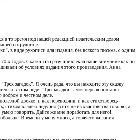
 в то время под нашей редакцией издательским делом
нашей сотруднице.
и", в виде рукописи для издания, без всякого письма, с одним
-х годов. Сказка эта сразу привлекла наше внимание как по
ашивали об условиях издания этого произведения, Анна
рех загадок". Я очень рада, что вы находите эту сказку
чего в этом роде. "Три загадки" - моя первая попытка.
 добром и честном деле.
полезной двояко: и как переводчик, и как стихотворец-
; стихом владею недурно (это я не из хвастовства говорю, а
умею говорить. Дайте же мне поработать для него!
побольше. Времени у меня много, а горячего желания