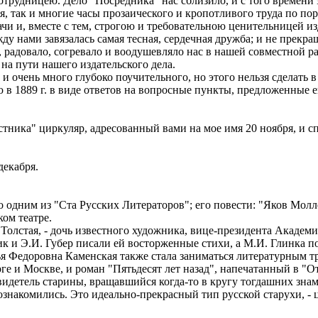
удницею. Дело "Посредника" нас сблизило, и с того времени э
я, так и многие часы прозаического и кропотливого труда по п
ачи и, вместе с тем, строгою и требовательною ценительницей 
нами завязалась самая тесная, сердечная дружба; и не прекращ
 радовало, согревало и воодушевляло нас в нашей совместной р
 на пути нашего издательского дела.
очень много глубоко поучительного, но этого нельзя сделать 
в 1889 г. в виде ответов на вопросные пункты, предложенные е
тника" циркуляр, адресованный вами на мое имя 20 ноября, и с
декабря.
дним из "Ста Русских Литераторов"; его повести: "Яков Молле"
ом театре.
олстая, - дочь известного художника, вице-президента Академи
ик и Э.И. Губер писали ей восторженные стихи, а М.И. Глинка п
ья Федоровна Каменская также стала заниматься литературным т
рге и Москве, и роман "Пятьдесят лет назад", напечатанный в "
свидетель старины, вращавшийся когда-то в кругу тогдашних знам
познакомились. Это идеально-прекрасный тип русской старухи, -