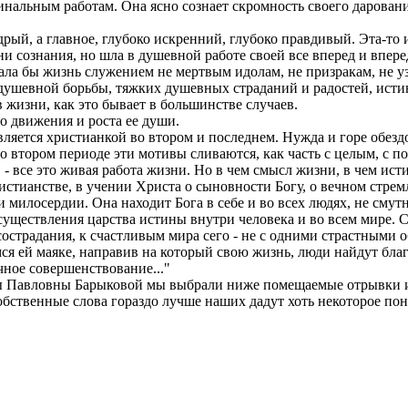
гинальным работам. Она ясно сознает скромность своего дарова
ый, а главное, глубоко искренний, глубоко правдивый. Эта-то ис
ени сознания, но шла в душевной работе своей все вперед и впе
елала бы жизнь служением не мертвым идолам, не призракам, не
душевной борьбы, тяжких душевных страданий и радостей, истин
жизни, как это бывает в большинстве случаев.
о движения и роста ее души.
ляется христианкой во втором и последнем. Нужда и горе обезд
Во втором периоде эти мотивы сливаются, как часть с целым, с
, - все это живая работа жизни. Но в чем смысл жизни, в чем ис
христианстве, в учении Христа о сыновности Богу, о вечном стре
илосердии. Она находит Бога в себе и во всех людях, не смутн
ществления царства истины внутри человека и во всем мире. См
острадания, к счастливым мира сего - не с одними страстными об
ся ей маяке, направив на который свою жизнь, люди найдут бл
ное совершенствование..."
Павловны Барыковой мы выбрали ниже помещаемые отрывки из е
собственные слова гораздо лучше наших дадут хоть некоторое по