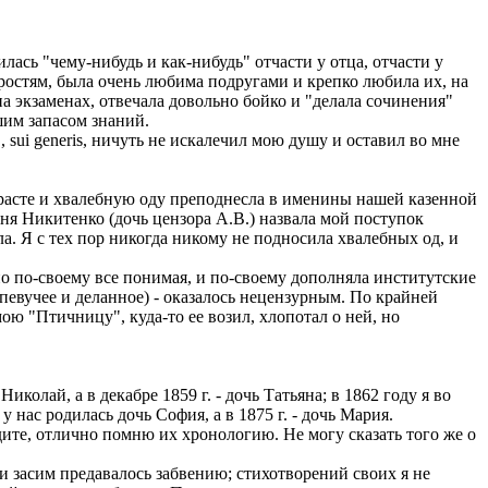
илась "чему-нибудь и как-нибудь" отчасти у отца, отчасти у
дростям, была очень любима подругами и крепко любила их, на
а экзаменах, отвечала довольно бойко и "делала сочинения"
шим запасом знаний.
sui generis, ничуть не искалечил мою душу и оставил во мне
озрасте и хвалебную оду преподнесла в именины нашей казенной
оня Никитенко (дочь цензора А.В.) назвала мой поступок
. Я с тех пор никогда никому не подносила хвалебных од, и
 но по-своему все понимая, и по-своему дополняла институтские
 певучее и деланное) - оказалось нецензурным. По крайней
ою "Птичницу", куда-то ее возил, хлопотал о ней, но
олай, а в декабре 1859 г. - дочь Татьяна; в 1862 году я во
 нас родилась дочь София, а в 1875 г. - дочь Мария.
те, отлично помню их хронологию. Не могу сказать того же о
 засим предавалось забвению; стихотворений своих я не