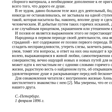
сборного материала, а необходимое дополнение к ее ори
всего того, что дорого ее душе.
В ее худом, давно больном теле жил дух деятельный, бодр
никогда не останавливалась, не застывала на одной ступ
такой, которая насытила бы, наконец, вполне душу и сд
человеческим. И добытые путем таких горячих исканий, 
а не случайным прицепком, украшением или утешением в 
И поэзия ее является выражением этого не перестающег
Народница в первом периоде своей деятельности, она яв
страданий - вот содержание ее поэзии первого периода. 
сгладить несправедливости, утереть слезы, залечить раны
умов, томят эти вопросы, и ответ на них она находит в 
волею, выражающимся в живой любви, самоотвержении и м
совершенству, вечно ищущий новых и новых путей для осу
может идти к несчастным не с одними словами горячего с
жизни, радостную весть о найденном пути, об открывшем
удовлетворение душе и раскрывающее перед ней бесконеч
Для ознакомления читателя с внутреннею жизнью Анны 
шестилетнего знакомства с нею [2]. Мы уверены, что ее 
нашего друга.
С.-Петербург.
1 февраля 1896 г.