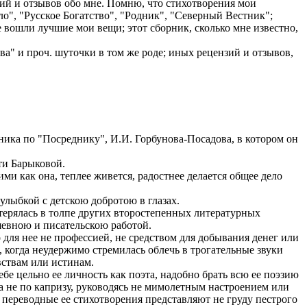
зий и отзывов обо мне. Помню, что стихотворения мои
о", "Русское Богатство", "Родник", "Северный Вестник";
 вошли лучшие мои вещи; этот сборник, сколько мне известно,
ва" и проч. шуточки в том же роде; иных рецензий и отзывов,
ника по "Посреднику", И.И. Горбунова-Посадова, в котором он
ти Барыковой.
и как она, теплее живется, радостнее делается общее дело
улыбкой с детскою добротою в глазах.
терялась в толпе других второстепенных литературных
шевною и писательскою работой.
 для нее не профессией, не средством для добывания денег или
 когда неудержимо стремилась облечь в трогательные звуки
вствам или истинам.
бе цельно ее личность как поэта, надобно брать всю ее поэзию
а не по капризу, руководясь не мимолетным настроением или
у переводные ее стихотворения представляют не груду пестрого