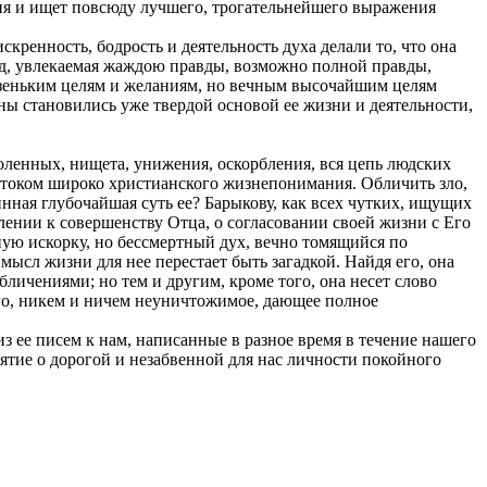
ния и ищет повсюду лучшего, трогательнейшего выражения
кренность, бодрость и деятельность духа делали то, что она
ред, увлекаемая жаждою правды, возможно полной правды,
 узеньким целям и желаниям, но вечным высочайшим целям
ы становились уже твердой основой ее жизни и деятельности,
оленных, нищета, унижения, оскорбления, вся цепь людских
 потоком широко христианского жизнепонимания. Обличить зло,
тинная глубочайшая суть ее? Барыкову, как всех чутких, ищущих
млении к совершенству Отца, о согласовании своей жизни с Его
ую искорку, но бессмертный дух, вечно томящийся по
ысл жизни для нее перестает быть загадкой. Найдя его, она
личениями; но тем и другим, кроме того, она несет слово
аго, никем и ничем неуничтожимое, дающее полное
е писем к нам, написанные в разное время в течение нашего
нятие о дорогой и незабвенной для нас личности покойного