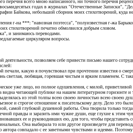
ого перечня всего мною написанного, ни точного перечня рецен
восьмидесятых годах в журналах "Отечественные Записки", "Дел
графии Байкова, небольшой сборник моих стихотворений, куда не
ия г-на ***: "навозная поэтесса", "полуизвестная г-жа Барыко
 моих стихотворений печатно обмолвился добрым словом.
ка", и занимаюсь переводами.
предлагаемые циркуляром вопросы.
й деятельности, позволяем себе привести письмо нашего сотруд
ыслей:
ой печали, какую я почувствовал при прочтении известия о смер
ь светлая, любящая, горевшая чистым и ярким пламенем. С таким
еское уже лицо, но полное одушевления, с милой, приветливой 
а видна читающей публике на нашем литературном горизонте и 
о выделялась из этой толпы всею своею личностью всею своею ду
зное и строгое отношение к писательскому делу. Дело это было
ой, самой глубокой душевной работы. Она творила только тогда,
ечной правды и заразить ими чужие души, еще глухие к этим чу
лновавших ее и руководивших ею, для того, чтобы представить се
гинальных. Она выбирала то или другое произведете для перевод
го автора совпадало с ее заветными чувствами и идеями. Поэтом