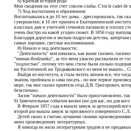
6) Краткая история рода:
Мои сведения на этот счет совсем слабы. C'est le cadet de m
7) Ход воспитания и образования:
Воспитывалась я до 10 лет дома, - дрессировалась, так ск
гувернантки; в 10 лет принята в Екатерининский институ
классных дам и учителей сочиняла пасквили в плохих сти
очень быстро на какой угодно сюжет. В 1856 году выпущ
Благодаря дорогим и милым подругам детства, запертым в
самые хорошие, светлые воспоминания.
8) Начало и ход деятельности:
"Деятельность" моя началась, как выше сказано, пасквил
"maman-Rodzianko", за что меня ужасно расхвалили ее го
"подлостью", потому что мои стихи были сильно подправ
ни Растопчиной ни Тредьяковского из меня не вышло... С
Выйдя из института, я стала читать запоем все, что тогд
знания, пробовала и сама писать - но мое первое произве
мере, так мне сказал приятель отца Д.В. Григорович, кот
безуспешно.
Засим "начало деятельности" было приостановлено, так 
9) Замечательные события жизни (ни для вас, ни для ког
В Феврале 1857 года я вышла замуж за артиллерийского оф
второй раз вышла замуж за присяжного поверенного С.Л. Б
Детей своих я считаю лучшими своими произведениями и
моих произведениях литературных.
Я никогда не жила литературным трудом и не придавала 