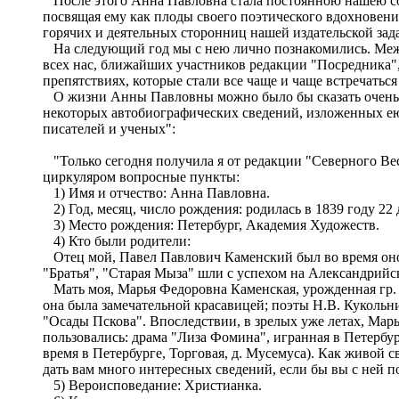
После этого Анна Павловна стала постоянною нашею сотр
посвящая ему как плоды своего поэтического вдохновени
горячих и деятельных сторонниц нашей издательской зад
На следующий год мы с нею лично познакомились. Между 
всех нас, ближайших участников редакции "Посредника",
препятствиях, которые стали все чаще и чаще встречаться
О жизни Анны Павловны можно было бы сказать очень и 
некоторых автобиографических сведений, изложенных ею 
писателей и ученых":
"Только сегодня получила я от редакции "Северного Вес
циркуляром вопросные пункты:
1) Имя и отчество: Анна Павловна.
2) Год, месяц, число рождения: родилась в 1839 году 22 
3) Место рождения: Петербург, Академия Художеств.
4) Кто были родители:
Отец мой, Павел Павлович Каменский был во время оно о
"Братья", "Старая Мыза" шли с успехом на Александрийск
Мать моя, Марья Федоровна Каменская, урожденная гр. Т
она была замечательной красавицей; поэты Н.В. Кукольн
"Осады Пскова". Впоследствии, в зрелых уже летах, Мар
пользовались: драма "Лиза Фомина", игранная в Петербу
время в Петербурге, Торговая, д. Мусемуса). Как живой 
дать вам много интересных сведений, если бы вы с ней 
5) Вероисповедание: Христианка.