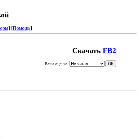
вой
оры
] [
Помощь
]
Скачать
FB2
Ваша оценка: