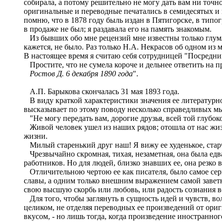
собирала, а потому решительно не могу дать вам ни точн
оригинальные и переводные печатались в семидесятых и 
помню, что в 1878 году быль издан в Пятигорске, в типо
в продаже не был; я раздавала его на память знакомым.
Из бывших обо мне рецензий мне известны только глумлен
кажется, не было. Раз только Н.А. Некрасов об одном из
В настоящее время я считаю себя сотрудницей "Посредни
Простите, что не сумела короче и дельнее ответить на 
Ростов Д. 6 декабря 1890 года
".
А.П. Барыкова скончалась 31 мая 1893 года.
В виду краткой характеристики значения ее литературно
высказывает по этому поводу несколько справедливых м
"Не могу передать вам, дорогие друзья, всей той глубок
Живой человек ушел из наших рядов; отошла от нас жизн
жизни.
Милый старенький друг наш! Я вижу ее худенькое, старч
Чрезвычайно скромная, тихая, незаметная, она была едв
работников. Но для людей, близко знавших ее, она резк
Отличительною чертою ее как писателя, было самое серье
славы, а одним только внешним выражением самой заветн
свою высшую скорбь или любовь, или радость сознания в
Для того, чтобы заглянуть в сущность идей и чувств, во
целиком, не отделяя переводных ее произведений от ори
вкусом, - но лишь тогда, когда произведение иностранно