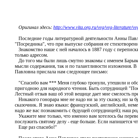
Оригинал здесь:
http://www.vita.org.ru/veg/veg-literature
Последние годы литературной деятельности Анны Павлов
"Посредника", что при выпуске собрания ее стихотворени
Знакомство наше с ней началось в 1887 году с переписки
только адресом.
До того мы были лишь смутно знакомы с именем Барыков
мысли содержания, так и по талантливости изложения. В
Павловна прислала нам следующее письмо:
"Спасибо вам *** Меня глубоко тронули, утешили и ободр
пригодною для народного чтения. Быть сотрудницей "Поср
Лестный отзыв ваш об этой вещице дает мне смелость пр
Никакого гонорара мне не надо ни за эту сказку, ни за б
сказочник. Я знаю языки: французский, английский, немец
надо же вас познакомить с будущей сотрудницей); наш р
Укажите мне только, что именно вам хотелось бы перевес
послужить святому делу - еще больше. Если напишется чт
Еще раз спасибо!"