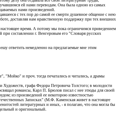
тому делу она отдавала все свои литературные труды,
оручавшимся ей нами переводам. Она была одною из самых
издаваемых нами произведений.
авшееся с тех пор до самой ее смерти душевное общение с нею
аботе, доставляя нам нравственную поддержку при тех внешних
в настоящее время. А потому мы пока ограничимся приведением
й при составлении г. Венгеровым его "Словаря русских
пешу ответить немедленно на предлагаемые мне этим
, "Мойко" и проч. тогда печатались и читались, а драмы
и Художеств, графа Федора Петровича Толстого; в молодости
освящал романсы, Карл П. Брюлов писал с нее этюды для своей
рудом; из произведений ее некоторою известностью
Отечественных Записках" (М.Ф. Каменская живет в настоящее
енитостей литературных и иных, - я полагаю, что она могла бы
 цельный и оригинальный.