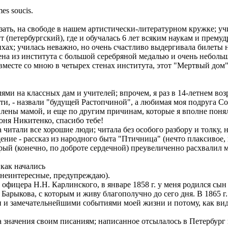
es soucis.
азать, на свободе в нашем артистически-литературном кружке; уч
т (петербургский), где и обучалась 6 лет всяким наукам и прему
хах; училась неважно, но очень счастливо выдергивала билеты н
ена из института с большой серебряной медалью и очень неболь
месте со мною в четырех стенах института, этот "Мертвый дом", 
ями на классных дам и учителей; впрочем, я раз в 14-летнем в
сти, - назвали "будущей Растопчиной", а любимая моя подруга С
лены мамой, и еще по другим причинам, которые я вполне поняла
оня Никитенко, спасибо тебе!
а читали все хорошие люди; читала без особого разбору и толку,
дение - рассказ из народного быта "Птичница" (нечто плаксивое,
орый (конечно, по доброте сердечной) преувеличенно расхвалил м
как начались
о неинтересные, предупреждаю).
ицера Н.Н. Карлинского, в январе 1858 г. у меня родился сын Ник
арыкова, с которым и живу благополучно до сего дня. В 1865 г. у
 замечательнейшими событиями моей жизни и потому, как види
значения своим писаниям; написанное отсылалось в Петербург и