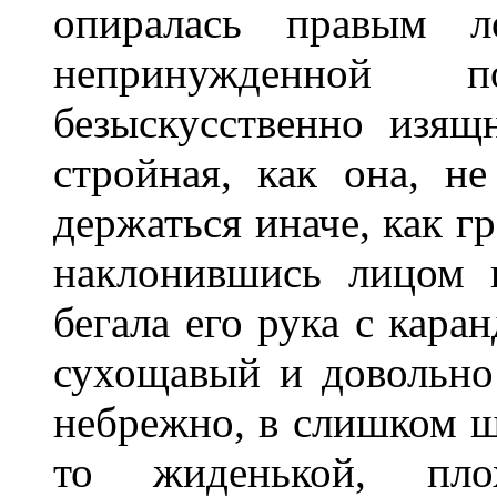
опиралась правым л
непринужденной 
безыскусственно изящ
стройная, как она, н
держаться иначе, как г
наклонившись лицом 
бегала его рука с кара
сухощавый и довольно
небрежно, в слишком ш
то жиденькой, пло