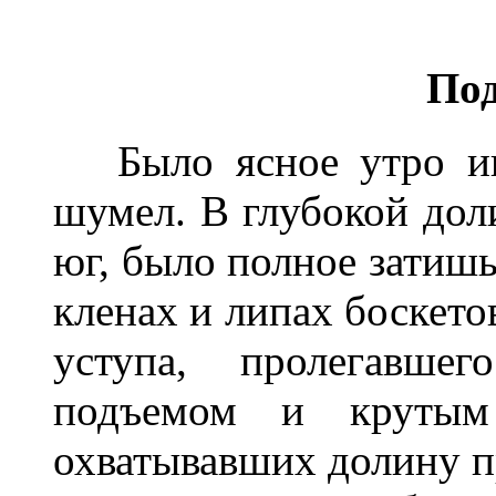
Под
Было ясное утро июл
шумел. В глубокой дол
юг, было полное затишь
кленах и липах боскето
уступа, пролегавш
подъемом и крутым
охватывавших долину п