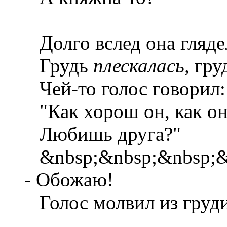
Долго вслед она гляде
Грудь
плескалась,
гру
Чей-то голос говорил:
"Как хорош он, как он
Любишь друга?"
&nbsp;&nbsp;&nbsp;&n
- Обожаю!
Голос молвил из груди