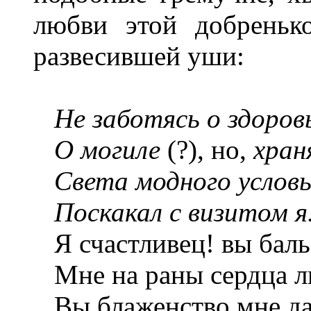
любви этой добреньк
развесившей уши:
Не заботясь о здоров
О могиле
(?), но,
хран
Света модного условь
Поскакал с визитом я
Я счастливец! вы баль
Мне на раны сердца ль
Вы блаженство мне да