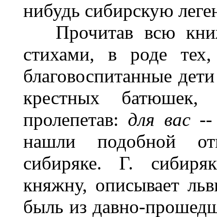
нибудь сибирскую леге
Прочитав всю книжк
стихами, в роде тех
благовоспитанные дети
крестных батюшек, 
пролепетав:
для вас
-
нашли подобной отк
сибиряке. Г. сибиря
княжну, описывает льв
быль из давно-прошед