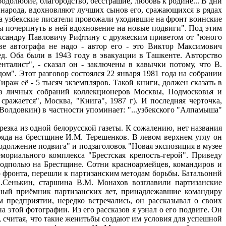
долюбие, благородство, бесстрашие, любовь к родине... В дни
 народа, вдохновляют лучших сынов его, сражающихся в рядах
да узбекские писатели провожали уходившие на фронт воинские
ы почерпнуть в ней вдохновение на новые подвиги". Под этим
ександру Павловичу Рифтину с дружеским приветом от "юного
ве автографа не надо - автор его - это Виктор Максимович
д. Оба были в 1943 году в эвакуации в Ташкенте. Авторство
алист", - сказал он - заключены в кавычки потому, что В.
м". Этот разговор состоялся 22 января 1981 года на собрании
раж её - 5 тысяч экземпляров. Такой книги, должен сказать в
из личных собраний коллекционеров Москвы, Подмосковья и
ражается", Москва, "Книга", 1987 г). И последняя черточка,
олдовкин) в частности упоминает: "...узбекского "Алпамыша"
езка из одной белорусской газеты. К сожалению, нет названия
яда на брестщине И.М. Терешенков. В левом верхнем углу он
Продолжение подвига" и подзаголовок "Новая экспозиция в музее
мориального комплекса "Брестская крепость-герой". Приведу
подполью на Брестщине. Сотни красноармейцев, командиров и
ю фронта, перешли к партизанским методам борьбы. Батальоннй
В.Сенькин, старшина В.М. Монахов возглавили партизанские
орный приёмник партизанских лет, принадлежавшие командиру
предприятии, нередко встречались, он рассказывал о своих
а этой фотографии. Из его рассказов я узнал о его подвиге. Он
 считая, что такие женитьбы создают им условия для успешной