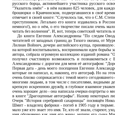
русского борца, активнейшего участника русского осв
"Указатель имён" - в нём названо 825 человек, для каж
брошюрки о Кравчинском, подвергавшиеся в своё время
отмечает в своей книге: "Случилось так, что о С.М. Сте
преступником. Легально его книги издавались в России
немного!), но о нём, о его творчестве писали очень ма
читать без волнения". И, вот, теперь советский читатель
До книги Евгении Александровны "По следам Овода",
читателей от западных границ до Тихого океана, от Мур
Лилиан Войнич, дочери английского купца, принявшую 
на которой воспитывались, воспринимали идеи борьбы за
автора, собрала огромную коллекцию изданий романа "Ово
получил счастливую возможность и познакомиться с 
Александровны с дорогим для меня её автографом: "Доро
Первая дата - день моего посещения Евгении Александро
которые он написал, и, наконец, его автограф. Но на эт
очень близко соприкасается с темой моего сегодняшнего
многими людьми, в том числе с писателями, видными дея
крепкую искреннюю дружбу, в глубокое взаимное уважени
очень хорошее дело - она написала очерки-портреты о мн
в книге "Драгоценные автографы". Назову некоторых лю
Очерк "История серебряной сахарницы" посвящён Никол
Шмит - владелец фабрики - погиб в 1905 году в тюрьме.
мало уже кто знает это имя. Те, кто её знали, стареют,
имя обозначено как имя его жены, матери его сына Ма