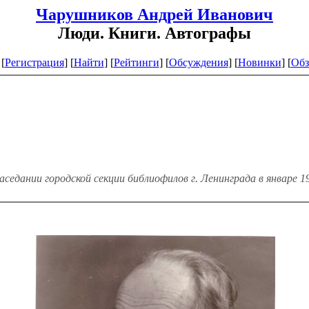
Чарушников Андрей Иванович
Люди. Книги. Автографы
[
Регистрация
]
[
Найти
] [
Рейтинги
] [
Обсуждения
] [
Новинки
] [
Обз
едании городской секции библиофилов г. Ленинграда в январе 19