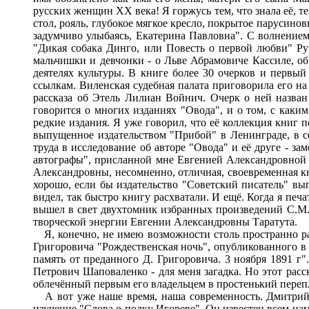
русских женщин XX века! Я горжусь тем, что знала её, те
стол, рояль, глубокое мягкое кресло, покрытое парусино
задумчиво улыбаясь, Екатерина Павловна". С волнение
"Дикая собака Динго, или Повесть о первой любви" Р
мальчишки и девчонки - о Льве Абрамовиче Кассиле, о
деятелях культуры. В книге более 30 очерков и первы
ссылкам. Виленская судебная палата приговорила его на 
рассказа об Этель Лилиан Войнич. Очерк о ней назван
говорится о многих изданиях "Овода", и о том, с каким
редкие издания. Я уже говорил, что её коллекция книг 
выпущенное издательством "Прибой" в Ленинграде, в 
труда в исследование об авторе "Овода" и её друге - 
автографы", присланной мне Евгенией Александровной 
Александровны, несомненно, отличная, своевременная кн
хорошо, если бы издательство "Советский писатель" вы
видел, так быстро книгу расхватали. И ещё. Когда я печ
вышел в свет двухтомник избранных произведений С.М. 
творческой энергии Евгении Александровны Таратута.
Я, конечно, не имею возможности столь пространно рас
Григоровича "Рождественская ночь", опубликованного в
память от преданного Д. Григоровича. 3 ноября 1891 г
Петрович Шаповаленко - для меня загадка. Но этот рас
облечённый первым его владельцем в простенький переплё
А вот уже наше время, наша современность. Дмитрий С
изучение "Слова о полку Игореве". Он известен всем на