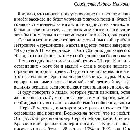
Сообщение Андрея Ивановича
Я думаю, что многие присутствующие на прошлом нашем 
в моём рассказе не будет чарующих звуков поэзии, будет 
гоняюсь специально за ними, и те надписи на книгах, 
большинстве от людей, даривших мне книги от искреннег
хотя бы внимательно ознакомиться с ними. Это, так сказа
Сегодня моё второе сообщение с этой высокой трибуны. 
Петровиче Чарушникове. Работа над этой темой завершила
"Издатель А.П. Чарушников". Этот Сборник для вашего оз
Я рад, что подготовка к тому сообщению содействовала м
Тема сегодняшнего моего сообщения - "Люди. Книги. Ав
оставивших - хотя бы и малый - след в жизни нашего 
страницы истории страны. Люди эти не пользовались и не
это высочайшие вершины человеческой культуры. Но, к
говоря, надо иметь тот огромный слой деятелей культу
великих вершин, распространяют свет знания и, в конечн
Я буду говорить о людях, которые ушли из жизни, остав
жизнь общества. И, конечно, люди эти мне дороги, как до
необходимость, вызванная самой темой сообщения, так как
Первый человек, о котором хочу рассказать - это Евге
совершила два подвига. Воскресила почти, что из небыти
Это русский революционер Сергей Михайлович Степняк
Кравчинский - революционер и писатель". Книга вышла 
писательница работала 28 лет - с 1954 по 1972 год. О