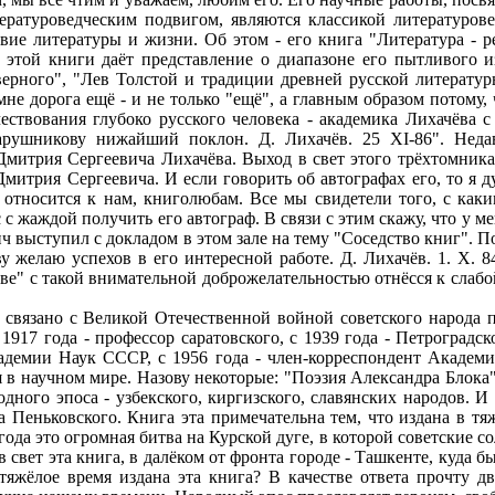
тературоведческим подвигом, являются классикой литературо
вие литературы и жизни. Об этом - его книга "Литература - р
ав этой книги даёт представление о диапазоне его пытливого 
верного", "Лев Толстой и традиции древней русской литерату
мне дорога ещё - и не только "ещё", а главным образом потому
чествования глубоко русского человека - академика Лихачёва
ушникову нижайший поклон. Д. Лихачёв. 25 XI-86". Недавн
митрия Сергеевича Лихачёва. Выход в свет этого трёхтомника,
итрия Сергеевича. И если говорить об автографах его, то я ду
тносится к нам, книголюбам. Все мы свидетели того, с каки
с жаждой получить его автограф. В связи с этим скажу, что у м
 выступил с докладом в этом зале на тему "Соседство книг". Пос
желаю успехов в его интересной работе. Д. Лихачёв. 1. X. 84
ве" с такой внимательной доброжелательностью отнёсся к слаб
 связано с Великой Отечественной войной советского народа
917 года - профессор саратовского, с 1939 года - Петроградск
кадемии Наук СССР, с 1956 года - член-корреспондент Академ
 в научном мире. Назову некоторые: "Поэзия Александра Блока"
одного эпоса - узбекского, киргизского, славянских народов. 
а Пеньковского. Книга эта примечательна тем, что издана в т
 года это огромная битва на Курской дуге, в которой советские
 свет эта книга, в далёком от фронта городе - Ташкенте, куда 
 тяжёлое время издана эта книга? В качестве ответа прочту д