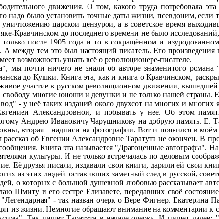
ободительного движения. О том, какого труда потребовала эт
дого надо было установить точные даты жизни, псевдоним, если
 уничтожению царской цензурой, а в советское время выходив
пняке-Кравчинском до последнего времени не было исследований,
 только после 1905 года и то в сокращённом и изуродованном 
ло. А между тем это был настоящий писатель. Его произведени
 имеет возможность узнать всё о революционере-писателе.
 мы почти ничего не знали об авторе знаменитого романа "О
манска до Кушки. Книга эта, как и книга о Кравчинском, раскр
живое участие в русском революционном движении, вышедшей 
 свободу многие юноши и девушки и не только нашей страны. Ев
д" - у неё таких изданий около двухсот на многих и многих яз
Евгенией Александровной, и побывать у неё. Об этом памят
гому Андрею Ивановичу Чарушникову на добрую память. Е. Тара
вны, вторая - надписи на фотографии. Вот и появился в моём р
ом рассказ об Евгении Александровне Таратута не окончен. В пр
 сообщения. Книга эта называется "Драгоценные автографы". Н
телями культуры. И не только встречалась по деловым соображ
е. Её друзья писали, издавали свои книги, дарили ей свои кни
огих из этих людей, оставивших заметный след в русской, сове
дей, о которых с большой душевной любовью рассказывает авто
аю Шмиту и его сестре Елизавете, передавших своё состояние
 "Легендарная" - так назван очерк о Вере Фигнер. Екатерина П
 уходят из жизни. Немногие обращают внимание на комментарии к
ксима". Так пишет Таратута в начале очерка. И пишет далее: