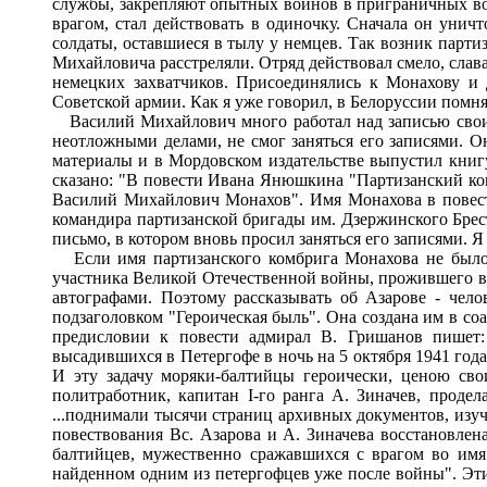
службы, закрепляют опытных воинов в приграничных вой
врагом, стал действовать в одиночку. Сначала он унич
солдаты, оставшиеся в тылу у немцев. Так возник партиз
Михайловича расстреляли. Отряд действовал смело, слава
немецких захватчиков. Присоединялись к Монахову и 
Советской армии. Как я уже говорил, в Белоруссии помня
Василий Михайлович много работал над записью своих 
неотложными делами, не смог заняться его записями. О
материалы и в Мордовском издательстве выпустил книг
сказано: "В повести Ивана Янюшкина "Партизанский комб
Василий Михайлович Монахов". Имя Монахова в повести 
командира партизанской бригады им. Дзержинского Брестс
письмо, в котором вновь просил заняться его записями. Я 
Если имя партизанского комбрига Монахова не было и
участника Великой Отечественной войны, прожившего всю
автографами. Поэтому рассказывать об Азарове - чело
подзаголовком "Героическая быль". Она создана им в соа
предисловии к повести адмирал В. Гришанов пишет:
высадившихся в Петергофе в ночь на 5 октября 1941 год
И эту задачу моряки-балтийцы героически, ценою сво
политработник, капитан I-го ранга А. Зиначев, проде
...поднимали тысячи страниц архивных документов, изучи
повествования Вс. Азарова и А. Зиначева восстановлен
балтийцев, мужественно сражавшихся с врагом во имя 
найденном одним из петергофцев уже после войны". Эт