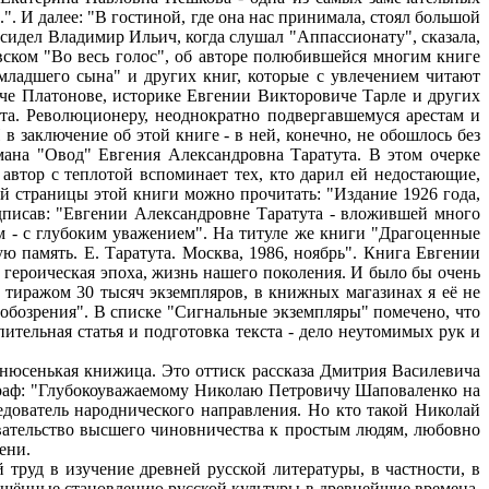
.". И далее: "В гостиной, где она нас принимала, стоял большой
е сидел Владимир Ильич, когда слушал "Аппассионату", сказала,
ском "Во весь голос", об авторе полюбившейся многим книге
младшего сына" и других книг, которые с увлечением читают
че Платонове, историке Евгении Викторовиче Тарле и других
ута. Революционеру, неоднократно подвергавшемуся арестам и
в заключение об этой книге - в ней, конечно, не обошлось без
мана "Овод" Евгения Александровна Таратута. В этом очерке
 автор с теплотой вспоминает тех, кто дарил ей недостающие,
-й страницы этой книги можно прочитать: "Издание 1926 года,
дписав: "Евгении Александровне Таратута - вложившей много
ом - с глубоким уважением". На титуле же книги "Драгоценные
память. Е. Таратута. Москва, 1986, ноябрь". Книга Евгении
 героическая эпоха, жизнь нашего поколения. И было бы очень
 тиражом 30 тысяч экземпляров, в книжных магазинах я её не
о обозрения". В списке "Сигнальные экземпляры" помечено, что
тельная статья и подготовка текста - дело неутомимых рук и
онюсенькая книжица. Это оттиск рассказа Дмитрия Василевича
ограф: "Глубокоуважаемому Николаю Петровичу Шаповаленко на
едователь народнического направления. Но кто такой Николай
левательство высшего чиновничества к простым людям, любовно
ени.
руд в изучение древней русской литературы, в частности, в
вящённые становлению русской культуры в древнейшие времена,