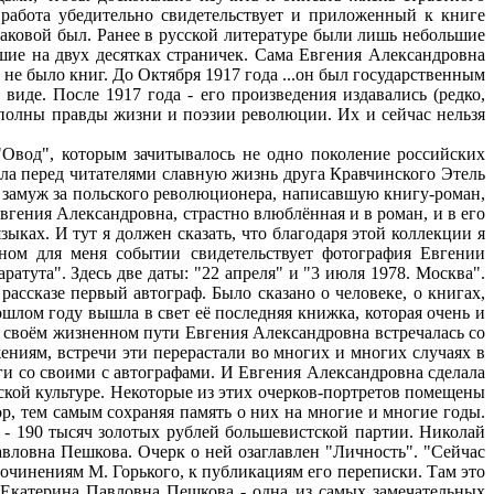
а работа убедительно свидетельствует и приложенный к книге
 таковой был. Ранее в русской литературе были лишь небольшие
шие на двух десятках страничек. Сама Евгения Александровна
 не было книг. До Октября 1917 года ...он был государственным
виде. После 1917 года - его произведения издавались (редко,
я полны правды жизни и поэзии революции. Их и сейчас нельзя
вод", которым зачитывалось не одно поколение российских
ыла перед читателями славную жизнь друга Кравчинского Этель
замуж за польского революционера, написавшую книгу-роман,
гения Александровна, страстно влюблённая и в роман, и в его
ыках. И тут я должен сказать, что благодаря этой коллекции я
ном для меня событии свидетельствует фотография Евгении
тута". Здесь две даты: "22 апреля" и "3 июля 1978. Москва".
ассказе первый автограф. Было сказано о человеке, о книгах,
ошлом году вышла в свет её последняя книжка, которая очень и
а своём жизненном пути Евгения Александровна встречалась со
ениям, встречи эти перерастали во многих и многих случаях в
ги со своими с автографами. И Евгения Александровна сделала
тской культуре. Некоторые из этих очерков-портретов помещены
р, тем самым сохраняя память о них на многие и многие годы.
 - 190 тысяч золотых рублей большевистской партии. Николай
авловна Пешкова. Очерк о ней озаглавлен "Личность". "Сейчас
 сочинениям М. Горького, к публикациям его переписки. Там это
 "Екатерина Павловна Пешкова - одна из самых замечательных