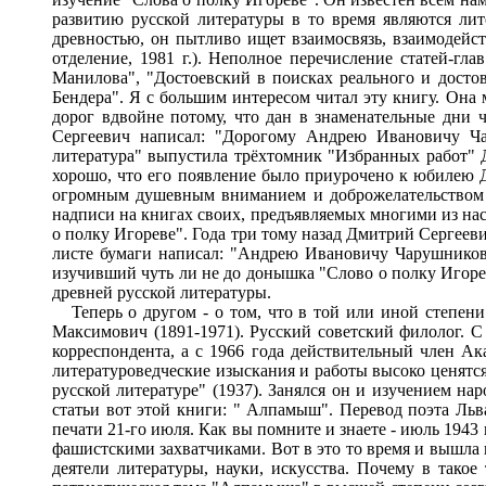
развитию русской литературы в то время являются ли
древностью, он пытливо ищет взаимосвязь, взаимодейст
отделение, 1981 г.). Неполное перечисление статей-гл
Манилова", "Достоевский в поисках реального и досто
Бендера". Я с большим интересом читал эту книгу. Она 
дорог вдвойне потому, что дан в знаменательные дни 
Сергеевич написал: "Дорогому Андрею Ивановичу Чар
литература" выпустила трёхтомник "Избранных работ" Д
хорошо, что его появление было приурочено к юбилею Дм
огромным душевным вниманием и доброжелательством о
надписи на книгах своих, предъявляемых многими из нас 
о полку Игореве". Года три тому назад Дмитрий Сергеевич
листе бумаги написал: "Андрею Ивановичу Чарушникову 
изучивший чуть ли не до донышка "Слово о полку Игоре
древней русской литературы.
Теперь о другом - о том, что в той или иной степени
Максимович (1891-1971). Русский советский филолог. С 1
корреспондента, а с 1966 года действительный член А
литературоведческие изыскания и работы высоко ценятся
русской литературе" (1937). Занялся он и изучением нар
статьи вот этой книги: " Алпамыш". Перевод поэта Льв
печати 21-го июля. Как вы помните и знаете - июль 1943
фашистскими захватчиками. Вот в это то время и вышла в
деятели литературы, науки, искусства. Почему в такое