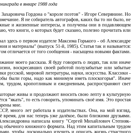
нинграда в январе 1988 года
Захаровича Гордона о "короле поэтов" - Игоре Северянине. Но
амечание. Я не собиратель автографов, каких бы то ни было, не
книжные и жизненные интересы, и получены они в подавляющем
, что книги, о которых будет сказано, полезно прочитать или
вал здесь о первом издателе Максима Горького - об Александре
я и материалы" (выпуск 51-й, 1985). Статья так и называется:
огом отличается от того сообщения - насыщена новыми фактами.
ание моего рассказа. Я буду говорить о людях, так или иначе
 жизни, воскресавших своей работой полузабытые или забытые
ки русской, мировой литературы, науки, искусства. Классики -
тобы были горы, надо как минимум иметь плоскогорья". Иначе
вом, трудом, кропотливым и ежедневным, распространяют свет
, которые живы и продолжают вносить свою лепту в культурную
ся "якать", то есть говорить, упоминать своё имя. Это простая
арены мне.
Р, много лет работала в издательствах. Она, на мой взгляд,
ё время, для нас теперь уже далёкое, были близкими друзьями.
Александровна написала книгу "Сергей Михайлович Степняк-
ниц обычного книжного формата. Над этим капитальным трудом
дьми, чтобы досконально изучить и описать жизнь страстного