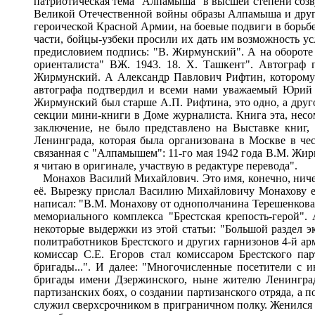
патриотическая тема "Алпамыша" в высшей степени созву
Великой Отечественной войны образы Алпамыша и други
героической Красной Армии, на боевые подвиги в борьбе
части, бойцы-узбеки просили их дать им возможность у
предисловием подпись: "В. Жирмунский". А на оборот
ориенталиста" ВЖ. 1943. 18. X. Ташкент". Автограф 
Жирмунский. А Александр Павлович Рифтин, которому о
автографа подтвердил и всеми нами уважаемый Юрий В
Жирмунский был старше А.П. Рифтина, это одно, а друго
секции мини-книги в Доме журналиста. Книга эта, несом
заключение, не было представлено на Выставке книг
Ленинграда, которая была организована в Москве в чес
связанная с "Алпамышем": 11-го мая 1942 года В.М. Жи
я читаю в оригинале, участвую в редактуре перевода".
Монахов Василий Михайлович. Это имя, конечно, ничего 
её. Вырезку прислал Василию Михайловичу Монахову ег
написал: "В.М. Монахову от однополчанина Терешенкова И
мемориального комплекса "Брестская крепость-герой".
некоторые выдержки из этой статьи: "Большой раздел
политработников Брестского и других гарнизонов 4-й ар
комиссар С.Е. Егоров стал комиссаром Брестского па
бригады...". И далее: "Многочисленные посетители с
бригады имени Дзержинского, ныне жителю Ленинграда
партизанских боях, о создании партизанского отряда, а 
служил сверхсрочником в приграничном полку. Женился т