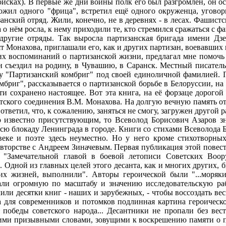
сках). В первые же дни войны полк его был разгромлен, он ос
тожил одного "фрица", встретил ещё одного окруженца, уговор
анский отряд. Жили, конечно, не в деревнях - в лесах. Фашист
 о нём росла, к нему приходили те, кто стремился сражаться с 
другие отряды. Так выросла партизанская бригада имени Дз
т Монахова, приглашали его, как и других партизан, воевавших
воспоминаний о партизанской жизни, предлагал мне помочь е
н съездил на родину, в Чувашию, в Саранск. Местный писатель
у "Партизанский комбриг" под своей единоличной фамилией. 
риг", рассказывается о партизанской борьбе в Белоруссии, на 
сохранено настоящее. Вот эта книга, на её форзаце дорогой д
кого соединения В.М. Монахова. На долгую вечную память от вс
ответил, что, к сожалению, заняться не смогу, загружен другой р
звестно присутствующим, то Всеволод Борисович Азаров знак
 блокаду Ленинграда в городе. Книги со стихами Всеволода Бор
веке и поэте здесь неуместно. Но у него кроме стихотворных
вторстве с Андреем Зиначевым. Первая публикация этой повести 
 "Замечательной главой в боевой летописи Советских Воор
а. Одной из главных целей этого десанта, как и многих других
их жизней, выполнили". Авторы героической были "...моряк
лали огромную по масштабу и значению исследовательскую раб
ли десятки книг - наших и зарубежных, - чтобы воссоздать вес
а для современников и потомков подлинная картина героическо
победы советского народа... Десантники не пропали без вест
ими призывными словами, зовущими к воскрешению памяти о по