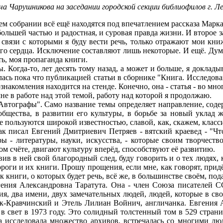
 Чарушникова на заседании городской секции библиофилов г. Ле
собрании всё ещё находятся под впечатлением рассказа Марка 
большей частью и радостная, и суровая правда жизни. И второе з
в связи с которыми я буду вести речь, только отражают мои 
о сердца. Исключение составляют лишь некоторые. И ещё. Думаю
ть, моя пропаганда книги.
Когда-то, лет десять тому назад, а может и больше, я доклады
сь пока что публикацией статьи в сборнике "Книга. Исследовани
накомления находится на стенде. Конечно, она - статья - во мн
не в работе над этой темой, работу над которой я продолжаю.
тографы". Само название темы определяет направление, содерж
общества, в развитии его культуры, в борьбе за новый уклад
 пользуются широкой известностью, славой, как, скажем, класси
ак писал Евгений Дмитриевич Петряев - вятский краевед - "Ч
ры - литературы, науки, искусства, - которые своим творчест
ом счёте, двигают культуру вперёд, способствуют её развитию.
ив в ней свой благородный след, буду говорить и о тех людях
роги и их книги. Прошу прощения, если мне, как говорят, придёт
 книги, о которых будет речь, всё же, в большинстве своём, под
ния Александровна Таратута. Она - член Союза писателей ССС
я, два имени, двух замечательных людей, людей, которые в сво
-Кравчинский и Этель Лилиан Войнич, англичанка. Евгения 
в свет в 1973 году. Это солидный толстенный том в 529 стра
на исследовала множество архивов, встречалась со многими лю