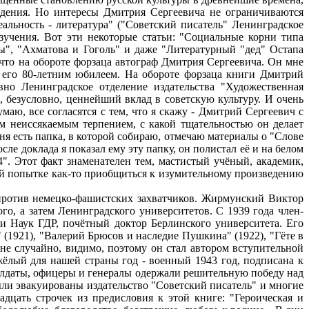
ведения. Но интересы Дмитрия Сергеевича не ограничиваются
еальность - литература" ("Советский писатель" Ленинградское
изучения. Вот эти некоторые статьи: "Социальные корни типа
ры", "Ахматова и Гоголь" и даже "Литературный "дед" Остапа
, что на обороте форзаца автограф Дмитрия Сергеевича. Он мне
 с его 80-летним юбилеем. На обороте форзаца книги Дмитрий
о Ленинградское отделение издательства "Художественная
 безусловно, ценнейший вклад в советскую культуру. И очень
маю, все согласятся с тем, что я скажу - Дмитрий Сергеевич с
м неиссякаемым терпением, с какой тщательностью он делает
еня есть папка, в которой собираю, отмечаю материалы о "Слове
ле доклада я показал ему эту папку, он полистал её и на белом
". Этот факт знаменателен тем, мастистый учёный, академик,
ой попытке как-то приобщиться к изумительному произведению
 против немецко-фашистских захватчиков. Жирмунский Виктор
ого, а затем Ленинградского университетов. С 1939 года член-
ии Наук ГДР, почётный доктор Берлинского университета. Его
 (1921), "Валерий Брюсов и наследие Пушкина" (1922), "Гёте в
И не случайно, видимо, поэтому он стал автором вступительной
яжёлый для нашей страны год - военный 1943 год, подписана к
 солдаты, офицеры и генералы одержали решительную победу над
были эвакуированы издательство "Советский писатель" и многие
вадцать строчек из предисловия к этой книге: "Героическая и