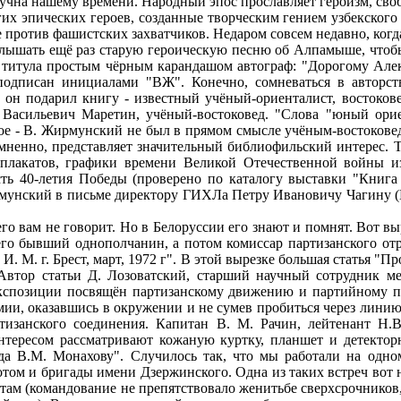
чна нашему времени. Народный эпос прославляет героизм, свобо
х эпических героев, созданные творческим гением узбекского
 против фашистских захватчиков. Недаром совсем недавно, ког
слышать ещё раз старую героическую песню об Алпамыше, чтоб
е титула простым чёрным карандашом автограф: "Дорогому Ал
подписан инициалами "ВЖ". Конечно, сомневаться в авторст
н подарил книгу - известный учёный-ориенталист, востокове
асильевич Маретин, учёный-востоковед. "Слова "юный ориент
е - В. Жирмунский не был в прямом смысле учёным-востоковедо
ненно, представляет значительный библиофильский интерес. Ти
, плакатов, графики времени Великой Отечественной войны 
ть 40-летия Победы (проверено по каталогу выставки "Книга с
рмунский в письме директору ГИХЛа Петру Ивановичу Чагину (В
вам не говорит. Но в Белоруссии его знают и помнят. Вот выр
о бывший однополчанин, а потом комиссар партизанского отр
. М. г. Брест, март, 1972 г". В этой вырезке большая статья "
 Автор статьи Д. Лозоватский, старший научный сотрудник ме
 экспозиции посвящён партизанскому движению и партийному 
мии, оказавшись в окружении и не сумев пробиться через лини
ртизанского соединения. Капитан В. М. Рачин, лейтенант Н.
 интересом рассматривают кожаную куртку, планшет и детект
 В.М. Монахову". Случилось так, что мы работали на одном 
потом и бригады имени Дзержинского. Одна из таких встреч вот н
ам (командование не препятствовало женитьбе сверхсрочников,