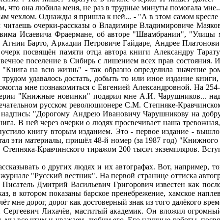
м, что она любила меня, не раз в трудные минуты помогала мне..
вым чехлом. Однажды я пришла к ней... - "А в этом самом кресл
м читаешь очерки-рассказы о Владимире Владимировиче Маяков
увима Исаевича Фраермане, об авторе "Швамбрании", "Улицы 
б Агнии Барто, Аркадии Петровиче Гайдаре, Андрее Платонови
й очерк посвящён памяти отца автора книги Александру Тарат
вечное поселение в Сибирь с лишением всех прав состояния. И 
 "Книга на всю жизнь" - так образно определила значение ро
 трудом удавалось достать, добыть то или иное издание книги,
помогла мне познакомиться с Евгенией Александровной. На 254
серии "Книжные новинки" подарил мне А.И. Чарушников... на
замечательном русском революционере С.М. Степняке-Кравчинск
надпись: "Дорогому Андрею Ивановичу Чарушникову на добрую 
ига. В ней через очерки о людях просвечивает наша тревожная,
пустило книгу вторым изданием. Это - первое издание - вышло
атал эти материалы, пришёл 48-й номер (за 1987 год) "Книжног
Степняка-Кравчинского тиражом 200 тысяч экземпляров. Вступи
сказывать о других людях и их автографах. Вот, например, т
 журнале "Русский вестник". На первой странице оттиска авт
". Писатель Дмитрий Васильевич Григорович известен как посл
сказ, в котором показаны барское пренебрежение, хамское нап
т мне дорог, дорог как достоверный знак из того далёкого врем
ергеевич Лихачёв, маститый академик. Он вложил огромный т
м, мы все чтим и уважаем, любим его. Его научные работы, пос