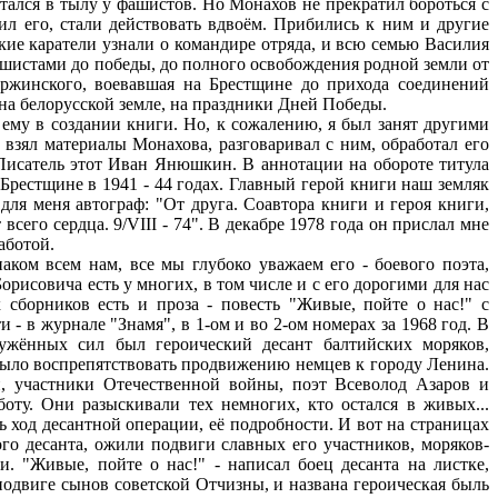
тался в тылу у фашистов. Но Монахов не прекратил бороться с
ил его, стали действовать вдвоём. Прибились к ним и другие
ские каратели узнали о командире отряда, и всю семью Василия
фашистами до победы, до полного освобождения родной земли от
ержинского, воевавшая на Брестщине до прихода соединений
 на белорусской земле, на праздники Дней Победы.
му в создании книги. Но, к сожалению, я был занят другими
 взял материалы Монахова, разговаривал с ним, обработал его
Писатель этот Иван Янюшкин. В аннотации на обороте титула
Брестщине в 1941 - 44 годах. Главный герой книги наш земляк
ля меня автограф: "От друга. Соавтора книги и героя книги,
его сердца. 9/VIII - 74". В декабре 1978 года он прислал мне
аботой.
ом всем нам, все мы глубоко уважаем его - боевого поэта,
исовича есть у многих, в том числе и с его дорогими для нас
 сборников есть и проза - повесть "Живые, пойте о нас!" с
- в журнале "Знамя", в 1-ом и во 2-ом номерах за 1968 год. В
ужённых сил был героический десант балтийских моряков,
, было воспрепятствовать продвижению немцев к городу Ленина.
и, участники Отечественной войны, поэт Всеволод Азаров и
оту. Они разыскивали тех немногих, кто остался в живых...
ь ход десантной операции, её подробности. И вот на страницах
го десанта, ожили подвиги славных его участников, моряков-
и. "Живые, пойте о нас!" - написал боец десанта на листке,
двиге сынов советской Отчизны, и названа героическая быль