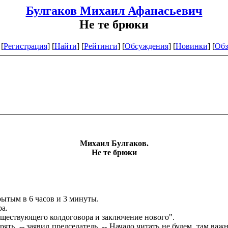
Булгаков Михаил Афанасьевич
Не те брюки
[
Регистрация
]
[
Найти
] [
Рейтинги
] [
Обсуждения
] [
Новинки
] [
Обз
Михаил Булгаков.
Не те брюки
ытым в 6 часов и 3 минуты.
ра.
ществующего колдоговора и заключение нового".
ь, -- заявил председатель. -- Начало читать не будем, там важн