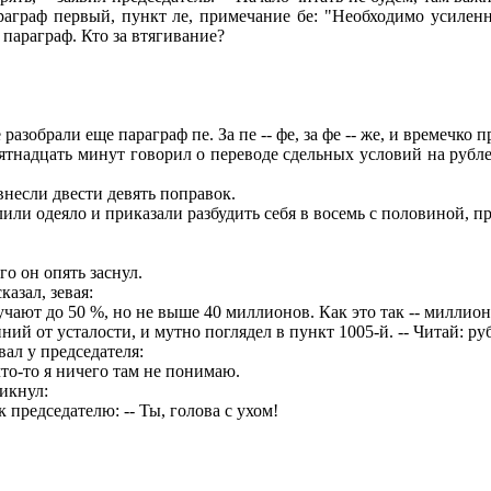
араграф первый, пункт ле, примечание бе: "Необходимо усилен
 параграф. Кто за втягивание?
азобрали еще параграф пе. За пе -- фе, за фе -- же, и времечко 
ятнадцать минут говорил о переводе сдельных условий на рубле
внесли двести девять поправок.
или одеяло и приказали разбудить себя в восемь с половиной, пр
го он опять заснул.
азал, зевая:
учают до 50 %, но не выше 40 миллионов. Как это так -- миллио
ний от усталости, и мутно поглядел в пункт 1005-й. -- Читай: ру
вал у председателя:
то-то я ничего там не понимаю.
икнул:
к председателю: -- Ты, голова с ухом!