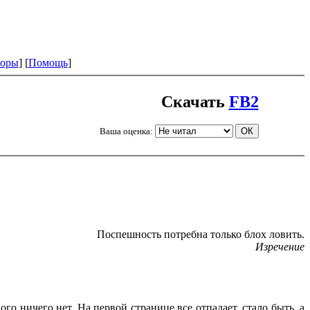
оры
] [
Помощь
]
Скачать
FB2
Ваша оценка:
Поспешность потребна только блох ловить.
Изречение
ого ничего нет. На первой странице все отпадает, стало быть, а