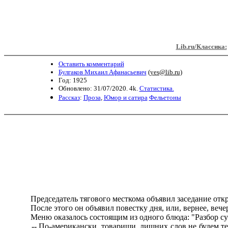
Lib.ru/Классика:
Оставить комментарий
Булгаков Михаил Афанасьевич
(
yes@lib.ru
)
Год: 1925
Обновлено: 31/07/2020. 4k.
Статистика.
Рассказ
:
Проза
,
Юмор и сатира
Фельетоны
Председатель тягового месткома объявил заседание откр
После этого он объявил повестку дня, или, вернее, вече
Меню оказалось состоящим из одного блюда: "Разбор су
-- По-американски, товарищи, лишних слов не будем терят