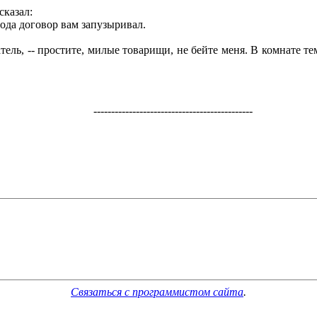
сказал:
года договор вам запузыривал.
тель, -- простите, милые товарищи, не бейте меня. В комнате тем
---------------------------------------------
Связаться с программистом сайта
.