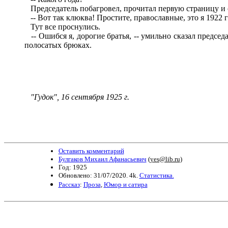
Председатель побагровел, прочитал первую страницу и 
-- Вот так клюква! Простите, православные, это я 1922 
Тут все проснулись.
-- Ошибся я, дорогие братья, -- умильно сказал председа
полосатых брюках.
"Гудок",
1
6
сентября 1925 г.
Оставить комментарий
Булгаков Михаил Афанасьевич
(
yes@lib.ru
)
Год: 1925
Обновлено: 31/07/2020. 4k.
Статистика.
Рассказ
:
Проза
,
Юмор и сатира