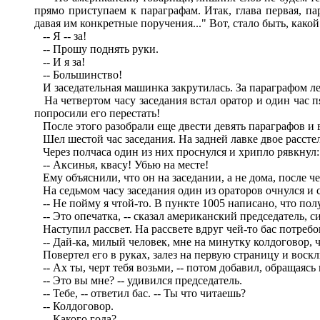
прямо приступаем к параграфам. Итак, глава первая, п
давая им конкретные поручения..." Вот, стало быть, какой
-- Я -- за!
-- Прошу поднять руки.
-- И я за!
-- Большинство!
И заседательная машинка закрутилась. За параграфом ле р
На четвертом часу заседания встал оратор и один час п
попросили его перестать!
После этого разобрали еще двести девять параграфов и 
Шел шестой час заседания. На задней лавке двое расстел
Через полчаса один из них проснулся и хрипло рявкнул:
-- Аксинья, квасу! Убью на месте!
Ему объяснили, что он на заседании, а не дома, после че
На седьмом часу заседания один из ораторов очнулся и ск
-- Не пойму я чтой-то. В пункте 1005 написано, что пол
-- Это опечатка, -- сказал американский председатель, си
Наступил рассвет. На рассвете вдруг чей-то бас потребо
-- Дай-ка, милый человек, мне на минутку колдоговор, ч
Повертел его в руках, залез на первую страницу и воскл
-- Ах ты, черт тебя возьми, -- потом добавил, обращаясь 
-- Это вы мне? -- удивился председатель.
-- Тебе, -- ответил бас. -- Ты что читаешь?
-- Колдоговор.
-- Какого года?