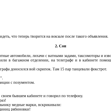
идеть, что теперь творится на вокзале после такого объявления.
2. Сон
атные автомобили, лихачи с ватными задами, таксомоторы и изв
или в багажном отделении, на телеграфе и в кабинете помощ
графа доносился вой скрипок. Там 15 пар танцевали фокстрот.
".
анции с позументом.
 своем бывшем кабинете и говорил по телефону.
раз!
льнику медные марки, вскрикивали:
единиц рябиновки!