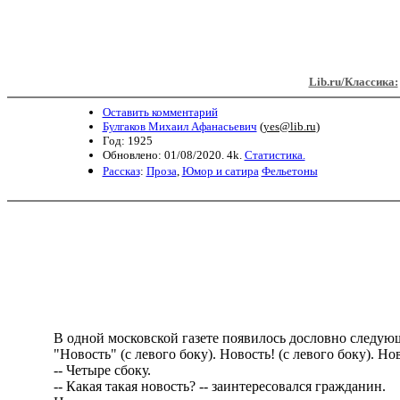
Lib.ru/Классика:
Оставить комментарий
Булгаков Михаил Афанасьевич
(
yes@lib.ru
)
Год: 1925
Обновлено: 01/08/2020. 4k.
Статистика.
Рассказ
:
Проза
,
Юмор и сатира
Фельетоны
В одной московской газете появилось дословно следующ
"Новость" (с левого боку). Новость! (с левого боку). Ново
-- Четыре сбоку.
-- Какая такая новость? -- заинтересовался гражданин.