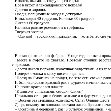
Новость оказалась следующего сорта:
Все в буфет Александровского вокзала!
Дешево и хорошо.
Обеды, порционные блюда и дежурные.
Вина, водки 40 градусов. Коньяки 60 градусов.
Ликеры 60 градусов.
Наливки разные рюмками и в графинах.
Тверская застава.
-- Однако! -- воскликнул гражданин, -- хоть бы во сне ув
Вокзал грохотал, как фабрика. У подъездов стояли прок
Места в буфете не хватало. Поэтому столики расстав
севрюжки.
Двести лакеев порхали, взмахивая салфетками, а из теле
Поперек окошка в кассу висела надпись:
"Поезд на Смоленск не пойдет, но зато есть свежие раки
И был нарисован красный рак в фуражке начальника ст
На почте красовался плакат:
"К дьяволу с письмами, сегодня блины"
Начальник станции в белом колпаке и в фартуке сидел в
-- Восемь раз стерлядка кольчиком. Салат Оливье шесть 
Дверь поминутно хлопала, влетали лакеи, бросали нача
-- Осетрина Америкен! 5 раз! 8 бутылок очищенной, 7 