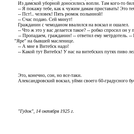
Из дамской уборной доносились вопли. Там кого-то били
-- Я покажу тебе, как к чужим дамам приставать! Это те
-- Пст!.. человек! Пять рюмок полынной!
-- Счас подаю. Сей минут!
Гражданин с чемоданом ввалился на вокзал и ошалел.
-- Что ж это у вас делается такое? -- робко спросил он 
-- Пропадаем, гражданин! -- ответил ему метрдотель. --
"Яре" на бывшей масленице.
-- А мне в Витебск надо!
-- Какой тут Витебск! У нас на витебских путях пиво леж
Это, конечно, сон, но все-таки.
Александровский вокзал, уйми своего 60-градусного бу
"Гудок", 1
4
октября 1925 г.