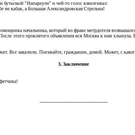
 бутылкой "Напареули" и чей-то голос взвизгивал:
бе не кабак, а Большая Александровская Стрельна!
у помощника начальника, который во фраке метрдотеля возвышалс
 После этого проклятого объявления вся Москва к нам хлынула. 
ит. Все завалили. Поезжайте, гражданин, домой. Может, с какого 
3. Заключение
фетчика!
---------------------------------------------