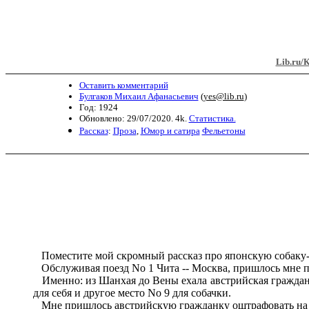
Lib.ru/
Оставить комментарий
Булгаков Михаил Афанасьевич
(
yes@lib.ru
)
Год: 1924
Обновлено: 29/07/2020. 4k.
Статистика.
Рассказ
:
Проза
,
Юмор и сатира
Фельетоны
Поместите мой скромный рассказ про японскую собаку-
Обслуживая поезд No 1 Чита -- Москва, пришлось мне пр
Именно: из Шанхая до Вены ехала австрийская гражданка
для себя и другое место No 9 для собачки.
Мне пришлось австрийскую гражданку оштрафовать на не