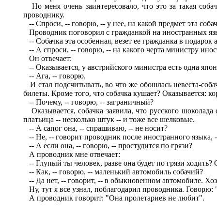
Но меня очень заинтересовало, что это за такая собачк
проводнику.
-- Спроси, -- говорю, -- у нее, на какой предмет эта соба
Проводник поговорил с гражданкой на иностранных язы
-- Собачка эта особенная, везет ее гражданка в подарок
-- А спроси, -- говорю, -- на какого черта министру ино
Он отвечает:
-- Оказывается, у австрийского министра есть одна японс
-- Ага, -- говорю.
И стал подсчитывать, во что же обошлась невеста-собач
билеты. Кроме того, что собачка кушает? Оказывается: кор
-- Почему, -- говорю, -- заграничный?
Оказывается, собачка заявила, что русского шоколада о
платьица -- несколько штук -- и тоже все шелковые.
-- А сапог она, -- спрашиваю, -- не носит?
-- Не, -- говорит проводник после иностранного языка, --
-- А если она, -- говорю, -- простудится по грязи?
А проводник мне отвечает:
-- Глупый ты человек, разве она будет по грязи ходить? 
-- Как, -- говорю, -- маленький автомобиль собачий?
-- Да нет, -- говорит, -- в обыкновенном автомобиле. Хоз
Ну, тут я все узнал, поблагодарил проводника. Говорю: 
А проводник говорит: "Она пролетариев не любит".