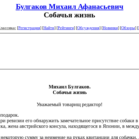
Булгаков Михаил Афанасьевич
Собачья жизнь
Классика:
[
Регистрация
]
[
Найти
] [
Рейтинги
] [
Обсуждения
] [
Новинки
] [
Обзоры
] [
Михаил Булгаков.
Собачья жизнь
Уважаемый товарищ редактор!
подарок.
и ревизии его обнаружить замечательное присутствие собаки в 
, жена австрийского консула, находящегося в Японии, в между
которую сумму за неимение на руках квитанции для собачки. 