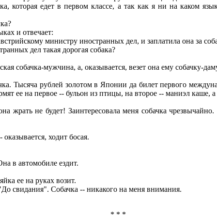
а, которая едет в первом классе, а так как я ни на каком язы
чка?
ках и отвечает:
 австрийскому министру иностранных дел, и заплатила она за соб
странных дел такая дорогая собака?
кая собачка-мужчина, а, оказывается, везет она ему собачку-даму
ка. Тысяча рублей золотом в Японии да билет первого междуна
мят ее на первое -- бульон из птицы, на второе -- маниэл каше, 
на жрать не будет! Заинтересовала меня собачка чрезвычайно. 
 оказывается, ходит босая.
Она в автомобиле ездит.
яйка ее на руках возит.
"До свидания". Собачка -- никакого на меня внимания.
* * *