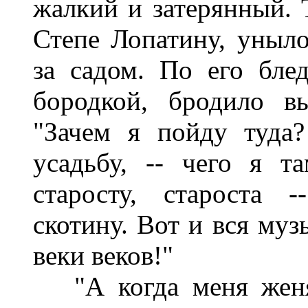
жалкий и затерянный. Т
Степе Лопатину, уныл
за садом. По его бле
бородкой, бродило в
"Зачем я пойду туда?
усадьбу, -- чего я 
старосту, староста 
скотину. Вот и вся му
веки веков!"
"А когда меня женят