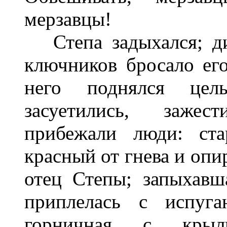
мерзавцы!
Степа задыхался; ди
ключников бросало ег
него поднялся цел
засуетились, зажес
прибежали люди: ста
красный от гнева и опи
отец Степы; запыхавш
приплелась с испуг
горничная с крыл