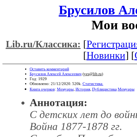
Брусилов Ал
Мои во
[
Регистраци
Lib.ru/Классика:
[
Новинки
] [
Оставить комментарий
Брусилов Алексей Алексеевич
(
yes@lib.ru
)
Год: 1929
Обновлено: 21/12/2020. 520k.
Статистика.
Книга очерков
:
Мемуары
,
История
,
Публицистика
Мемуары
Аннотация:
С детских лет до войн
Война 1877-1878 гг.