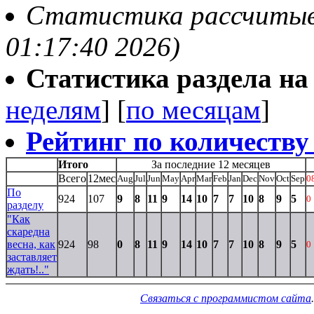
Статистика рассчитывае
01:17:40 2026)
Статистика раздела на t
неделям
] [
по месяцам
]
Рейтинг по количеству
Итого
За последние 12 месяцев
Всего
12мес
Aug
Jul
Jun
May
Apr
Mar
Feb
Jan
Dec
Nov
Oct
Sep
0
По
924
107
9
8
11
9
14
10
7
7
10
8
9
5
0
разделу
"Как
скаредна
весна, как
924
98
0
8
11
9
14
10
7
7
10
8
9
5
0
заставляет
ждать!.."
Связаться с программистом сайта
.