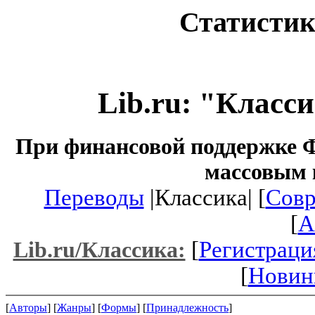
Статистик
Lib.ru: "Класс
При финансовой поддержке Ф
массовым 
Переводы
|Классика| [
Совр
[
A
[
Регистраци
Lib.ru/Классика:
[
Новин
[
Авторы
] [
Жанры
] [
Формы
] [
Принадлежность
]