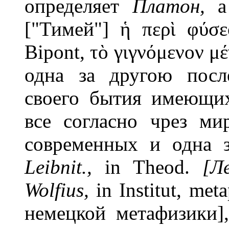
определяет
Платон,
а
["Тимей"] ἡ περὶ φύσεο
Bipont, τὸ γιγνόμενον μ
одна за другою посл
своего бытия имеющи
все согласно чрез м
современных и одна 
Leibnit.,
in Theod.
[Л
Wolfius,
in Institut, me
немецкой метафизики]