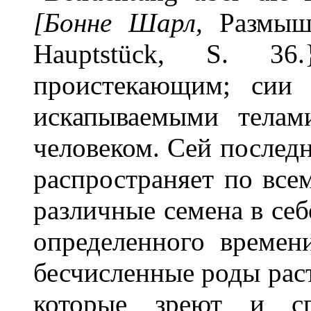
[Бонне Шарл,
Размыш
Hauptstück, S. 3
проистекающим; сии 
искапываемыми телам
человеком. Сей последн
распространяет по все
различные семена в се
определенного времен
бесчисленные роды рас
которые зреют и сп