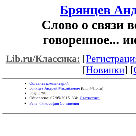
Брянцев Ан
Слово о связи в
говоренное... и
[
Регистраци
Lib.ru/Классика:
[
Новинки
] [
Оставить комментарий
Брянцев Андрей Михайлович
(
bmn@lib.ru
)
Год: 1790
Обновлено: 07/05/2015. 33k.
Статистика.
Речь
:
Философия
Сочинения