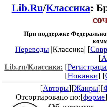
Lib.Ru
/
Классика
: Б
со
При поддержке Федеральног
ком
Переводы
|Классика| [
Совр
[
A
[
Регистраци
Lib.ru/Классика:
[
Новинки
] [
[
Авторы
][
Жанры
][
Отсортировано по:[
форме
Об авторе: