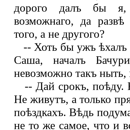
дорого далъ бы я, 
возможнаго, да развѣ
того, а не другого?
-- Хоть бы ужъ ѣхалъ 
Саша, началъ Бачур
невозможно такъ ныть, 
-- Дай срокъ, поѣду. 
Не живутъ, а только пр
поѣздкахъ. Вѣдь подума
не то же самое, что и 