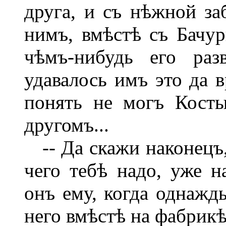
друга, и съ нѣжной за
нимъ, вмѣстѣ съ Бачур
чѣмъ-нибудь его раз
удавалось имъ это да в
понять не могъ Косты
другомъ...
-- Да скажи наконецъ, 
чего тебѣ надо, уже н
онъ ему, когда однажд
него вмѣстѣ на фабрикѣ