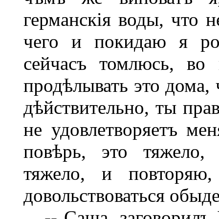
германскія воды, что н
чего и покидаю я ро
сейчасъ томлюсь, во
продѣлывать это дома, 
дѣйствительно, ты пра
не удовлетворяетъ мен
повѣрь, это тяжело,
тяжело, и повторяю
довольствоваться обыде
-- Саша, заговорилъ 