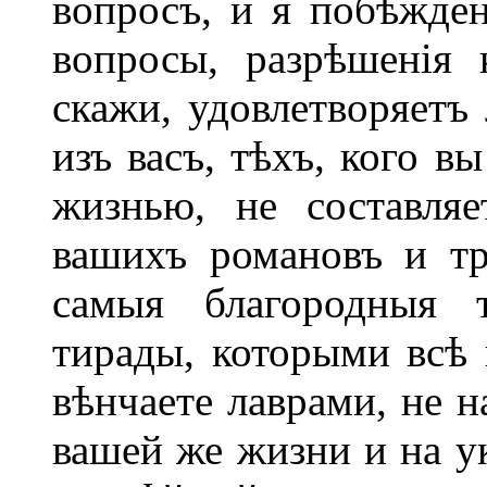
вопросъ, и я побѣжден
вопросы, разрѣшенія 
скажи, удовлетворяетъ
изъ васъ, тѣхъ, кого в
жизнью, не составля
вашихъ романовъ и тр
самыя благородныя 
тирады, которыми всѣ 
вѣнчаете лаврами, не н
вашей же жизни и на ук