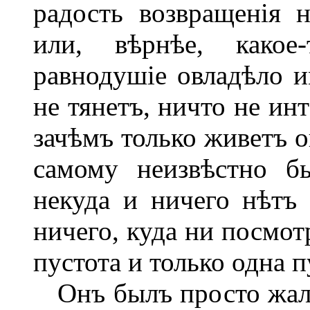
радость возвращенія 
или, вѣрнѣе, какое
равнодушіе овладѣло и
не тянетъ, ничто не инт
зачѣмъ только живетъ о
самому неизвѣстно б
некуда и ничего нѣтъ
ничего, куда ни посмот
пустота и только одна п
Онъ былъ просто жало