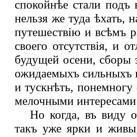
спокойнѣе стали подъ 
нельзя же туда ѣхать, 
путешествію и всѣмъ р
своего отсутствія, и 
будущей осени, сборы 
ожидаемыхъ сильныхъ в
и тускнѣть, понемногу 
мелочными интересами
Но когда, въ виду от
такъ уже ярки и живы,