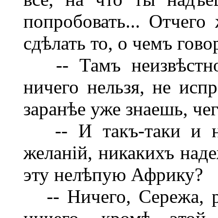
попробовать... Отчего
сдѣлать то, о чемъ гов
-- Тамъ неизвѣстное
ничего нельзя, не испр
заранѣе уже знаешь, че
-- И такъ-таки и нѣ
желаній, никакихъ наде
эту нелѣпую Африку?
-- Ничего, Сережа, ро