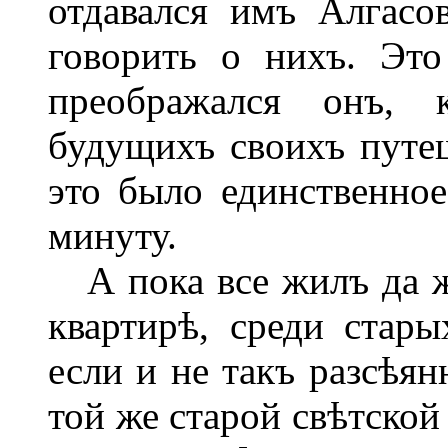
отдавался имъ Алгасо
говорить о нихъ. Эт
преображался онъ, 
будущихъ своихъ путеш
это было единственное
минуту.
А пока все жилъ да ж
квартирѣ, среди стар
если и не такъ разсѣян
той же старой свѣтско