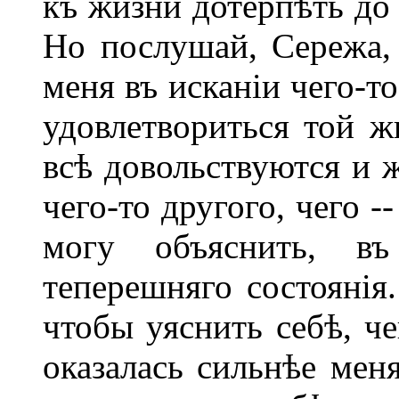
къ жизни дотерпѣть до 
Но послушай, Сережа, 
меня въ исканіи чего-т
удовлетвориться той ж
всѣ довольствуются и 
чего-то другого, чего 
могу объяснить, в
теперешняго состоянія
чтобы уяснить себѣ, ч
оказалась сильнѣе мен