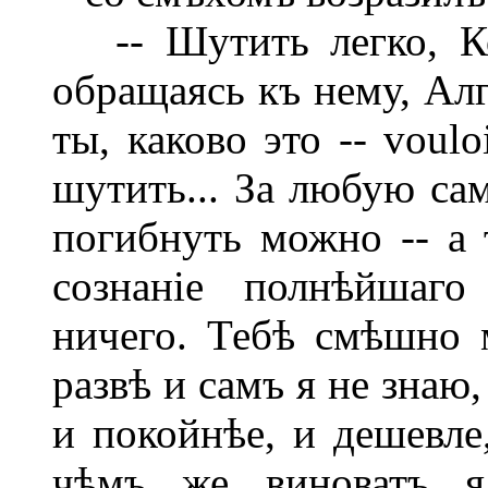
-- Шутить легко, Кос
обращаясь къ нему, Алг
ты, каково это -- voulo
шутить... За любую са
погибнуть можно -- а 
сознаніе полнѣйшаго
ничего. Тебѣ смѣшно 
развѣ и самъ я не знаю
и покойнѣе, и дешевле
чѣмъ же виноватъ я