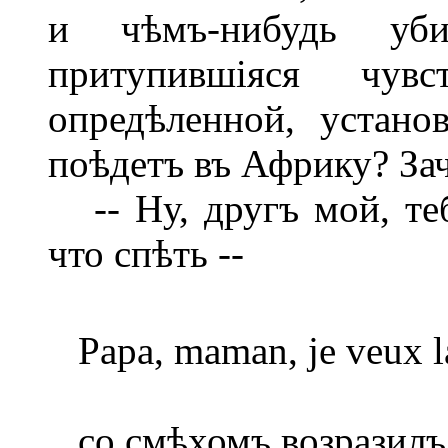
и чѣмъ-нибудь уб
притупившіяся чув
опредѣленной, устан
поѣдетъ въ Африку? За
-- Ну, другъ мой, тебѣ
что спѣть --
Papa, maman, je veux l
со смѣхомъ возразилъ 