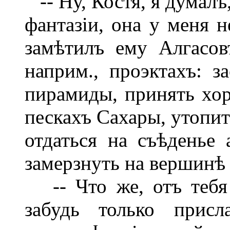
-- Ну, Костя, я думалъ
фантазіи, она у меня 
замѣтилъ ему Алгасов
наприм., проэктахъ: з
пирамиды, принять хор
пескахъ Сахары, утопит
отдаться на съѣденье
замерзнуть на вершинѣ
-- Что же, отъ тебя 
забудь только присл