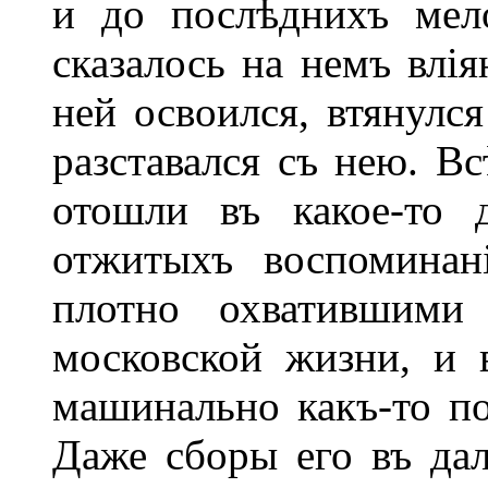
и до послѣднихъ мел
сказалось на немъ влія
ней освоился, втянулся
разставался съ нею. Вс
отошли въ какое-то 
отжитыхъ воспоминан
плотно охватившими
московской жизни, и 
машинально какъ-то по
Даже сборы его въ дал