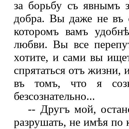
за борьбу съ явнымъ 
добра. Вы даже не въ 
которомъ вамъ удобнѣ
любви. Вы все перепут
хотите, и сами вы ище
спрятаться отъ жизни, 
въ томъ, что я соз
безсознательно...
-- Другъ мой, остано
разрушать, не имѣя по 