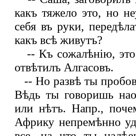
какъ тяжело это, но н
себя въ руки, передѣла
какъ всѣ живутъ?
-- Къ сожалѣнію, это 
отвѣтилъ Алгасовъ.
-- Но развѣ ты пробов
Вѣдь ты говоришь наоб
или нѣтъ. Напр., поче
Африку непремѣнно удо
все, на что ты надѣ