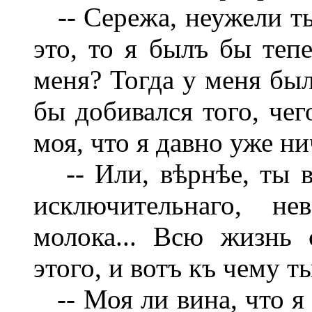
-- Сережа, неужели ты
это, то я былъ бы теп
меня? Тогда у меня был
бы добивался того, чег
моя, что я давно уже нич
-- Или, вѣрнѣе, ты вс
исключительнаго, не
молока... Всю жизнь
этого, и вотъ къ чему т
-- Моя ли вина, что я 