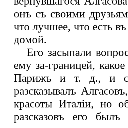
вернувшагося Алгасова
онъ съ своими друзьям
что лучшее, что есть въ
домой.
Его засыпали вопроса
ему за-границей, какое
Парижъ и т. д., и с
разсказывалъ Алгасовъ
красоты Италіи, но о
разсказовъ его былъ 