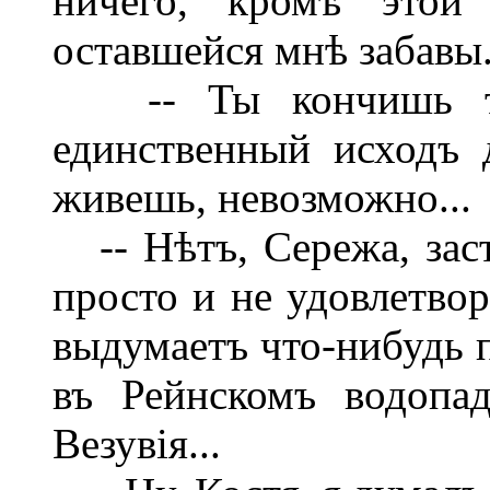
ничего, кромѣ этой
оставшейся мнѣ забавы
-- Ты кончишь тѣм
единственный исходъ 
живешь, невозможно...
-- Нѣтъ, Сережа, заст
просто и не удовлетвор
выдумаетъ что-нибудь п
въ Рейнскомъ водопа
Везувія...