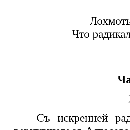
Лохмоть
Что радикал
Ча
Съ искренней радо