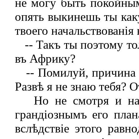
не могу быть покойнымъ
опять выкинешь ты каку
твоего начальствованія 
-- Такъ ты поэтому то
въ Африку?
-- Помилуй, причина б
Развѣ я не знаю тебя? О
Но не смотря и на в
грандіознымъ его пла
вслѣдствіе этого равн