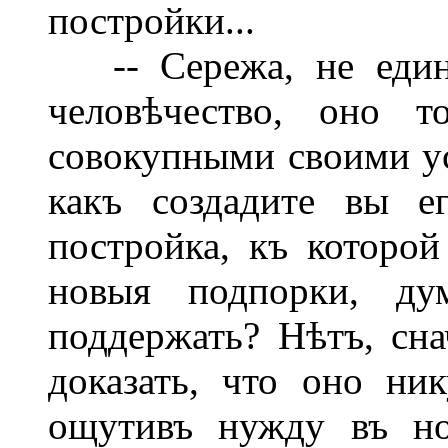
постройки...
-- Сережа, не едини
человѣчество, оно 
совокупными своими ус
какъ создадите вы е
постройка, къ которой
новыя подпорки, ду
поддержать? Нѣтъ, сна
доказать, что оно ник
ощутивъ нужду въ но