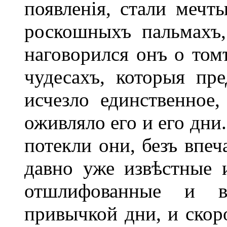
появленія, стали мечт
роскошныхъ пальмахъ,
наговорился онъ о томъ
чудесахъ, которыя пре
исчезло единственное,
оживляло его и его дни
потекли они, безъ впеч
давно уже извѣстные 
отшлифованные и вы
привычкой дни, и скоро