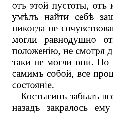
отъ этой пустоты, отъ 
умѣлъ найти себѣ за
никогда не сочувствова
могли равнодушно от
положенію, не смотря да
таки не могли они. Но
самимъ собой, все прощ
состояніе.
Костыгинъ забылъ все,
назадъ закралось ему