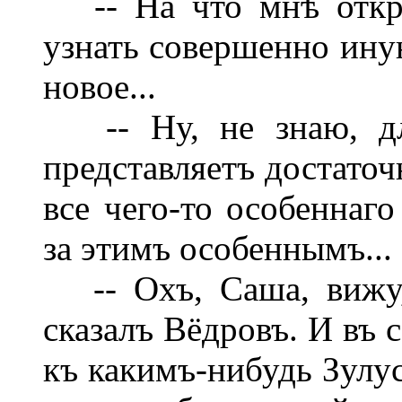
-- На что мнѣ открыт
узнать совершенно ину
новое...
-- Ну, не знаю, для
представляетъ достаточ
все чего-то особеннаго
за этимъ особеннымъ...
-- Охъ, Саша, вижу,
сказалъ Вёдровъ. И въ 
къ какимъ-нибудь Зулус