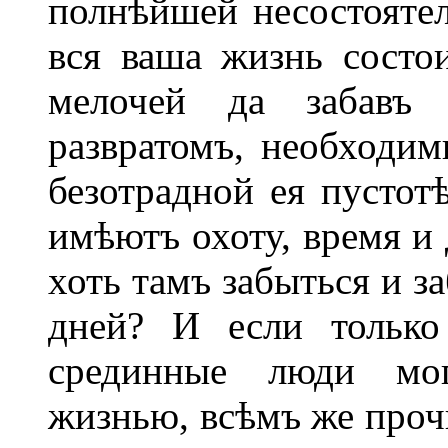
полнѣйшей несостоятел
вся ваша жизнь состо
мелочей да забавъ 
развратомъ, необходи
безотрадной ея пустот
имѣютъ охоту, время и 
хоть тамъ забыться и з
дней? И если только
срединные люди мог
жизнью, всѣмъ же прочи