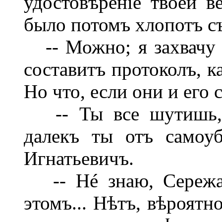
удостовѣреніе твоей в
было потомъ хлопотъ съ
-- Можно; я захвачу с
составитъ протоколъ, к
Но что, если они и его 
-- Ты все шутишь, н
далекъ ты отъ самоуб
Игнатьевичъ.
-- Hé знаю, Сережа,
этомъ... Нѣтъ, вѣроятн