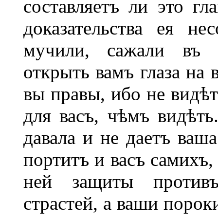
составляетъ ли это гл
доказательства ея не
мучили, сажали въ 
открыть вамъ глаза на 
вы правы, ибо не видѣт
для васъ, чѣмъ видѣт
давала и не даетъ ваш
портитъ и васъ самихъ,
ней защиты против
страстей, а ваши порок