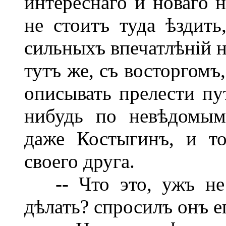
интереснаго и новаго 
не стоитъ туда ѣздить
сильныхъ впечатлѣній н
тутъ же, съ восторгомъ
описывать прелести пу
нибудь по невѣдомым
даже Костыгинъ, и т
своего друга.
-- Что это, ужъ не 
дѣлать? спросилъ онъ е