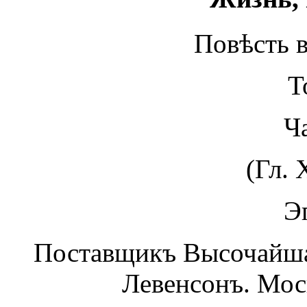
Повѣсть в
Т
Ча
(Гл. X
Э
Поставщикъ Высочайшаг
Левенсонъ. Моск