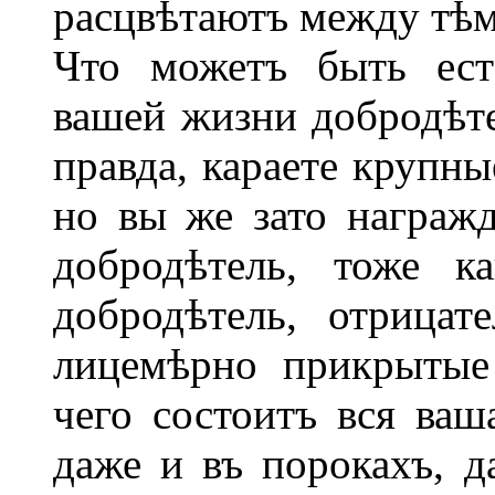
расцвѣтаютъ между тѣмъ
Что можетъ быть ест
вашей жизни добродѣте
правда, караете крупны
но вы же зато награжд
добродѣтель, тоже к
добродѣтель, отрицат
лицемѣрно прикрытые
чего состоитъ вся ваш
даже и въ порокахъ, д