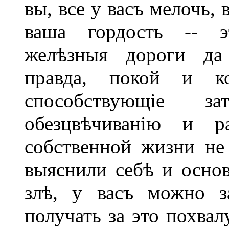
вы, все у васъ мелочь,
ваша гордость -- эт
желѣзныя дороги да 
правда, покой и к
способствующіе 
обезцвѣчиванію и р
собственной жизни не
выяснили себѣ и осно
злѣ, у васъ можно з
получать за это похвал