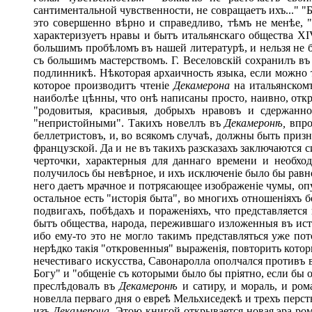
сантиментальной чувственности, не совращаетъ ихъ..." "
это совершенно вѣрно и справедливо, тѣмъ не менѣе, "
характеризуетъ нравы и бытъ итальянскаго общества XI
большимъ пробѣломъ въ нашей литературѣ, и нельзя не б
съ большимъ мастерствомъ. Г. Веселовскій сохранилъ въ
подлинникѣ. Нѣкоторая архаичность языка, если можно т
которое производитъ чтеніе
Декамерона
на итальянскомъ
наиболѣе цѣнны, что онѣ написаны просто, наивно, откр
"родовитыя, красивыя, добрыхъ нравовъ и сдержанн
"непристойными". Такихъ новеллъ въ
Декамерон
ѣ
,
впро
беллетристовъ, и, во всякомъ случаѣ, должны быть приз
французской. Да и не въ такихъ разсказахъ заключаются с
черточки, характерныя для даннаго времени и необхо
получилось бы невѣрное, и ихъ исключеніе было бы рав
него даетъ мрачное и потрясающее изображеніе чумы, опу
остальное есть "исторія быта", во многихъ отношеніяхъ 
подвигахъ, побѣдахъ и пораженіяхъ, что представляет
бытъ общества, народа, пережившаго изложенныя въ ист
ибо ему-то это не могло такимъ представляться уже по
нерѣдко такія "откровенныя" выраженія, повторить кото
нечестиваго искусства, Савонаролла ополчался противъ в
Богу" и "общеніе съ которыми было бы пріятно, если бы о
преслѣдовалъ въ
Декамерон
ѣ
и сатиру, и мораль, и ром
новелла перваго дня о евреѣ Мельхиседекѣ и трехъ перст
изъ
Декамерона.
Этою книгой открывается новая эра ром