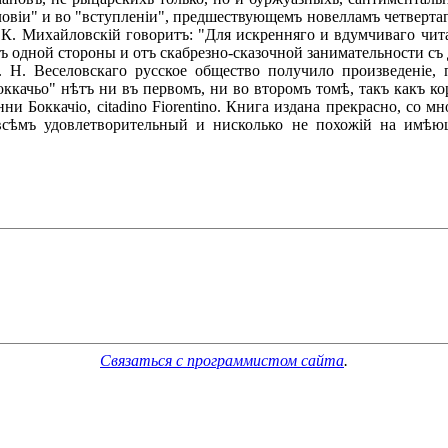
іи" и во "вступленіи", предшествующемъ новелламъ четвертаго 
К. Михайловскій говоритъ: "Для искренняго и вдумчиваго чит
съ одной стороны и отъ скабрезно-сказочной занимательности съ 
. Веселовскаго русское общество получило произведеніе, 
оккачьо" нѣтъ ни въ первомъ, ни во второмъ томѣ, такъ какъ к
и Боккачіо, citadino Fiorentino. Книга издана прекрасно, со
овсѣмъ удовлетворительный и нисколько не похожій на имѣю
Связаться с программистом сайта
.