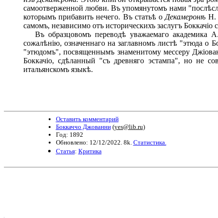
самоотверженной любви. Въ упомянутомъ нами "послѣслов
которымъ прибавить нечего. Въ статьѣ о
Декамерон
ѣ
H. 
самомъ, независимо отъ историческихъ заслугъ Боккачіо 
Въ образцовомъ переводѣ уважаемаго академика А. Н
сожалѣнію, означеннаго на заглавномъ листѣ "этюда о Б
"этюдомъ", посвященнымъ знаменитому мессеру Джіованн
Боккачіо, сдѣланный "съ древняго эстампа", но не с
итальянскомъ языкѣ.
Оставить комментарий
Боккаччо Джованни
(
yes@lib.ru
)
Год: 1892
Обновлено: 12/12/2022. 8k.
Статистика.
Статья
:
Критика