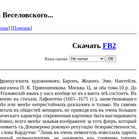
Веселовского...
оры
] [
Помощь
]
Скачать
FB2
Ваша оценка:
французскихъ художниковъ: Баронъ, Жоанно, Эми, Нантейля,
агазина П. К. Прянишникова. Москва. Ц. за оба тома 10 р. До
тальянскій языкъ у насъ вообще не въ а ванта леѣ состоитъ. Въ
енію въ стихахъ Лафонтена (1665--1675 гг.), заимствовавшаго
ѣе или менѣе непристойныхъ разсказовъ и только. На самомъ
 читать въ обществѣ женщинъ, не приводя ихъ въ очень большое
оическаго характера откровенныя картинки быта выглядываютъ
бовно, всего менѣе зазывая воображеніе за тотъ флеръ, который
снимаетъ съ
Декамерона
роковую репутацію безнравственности,
ъ слова Кардуччи: "Лишь въ очень немногихъ новеллахъ царитъ
ованный размышленіемъ, не опьяняетъ ихъ горячимъ паромъ