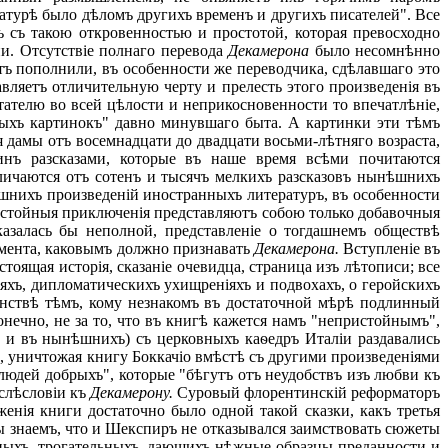
ратурѣ было дѣломъ другихъ временъ и другихъ писателей". Все
ъ съ такою откровенностью и простотой, которая превосходно
ни. Отсутствіе полнаго перевода
Декамерона
было несомнѣнно
отъ пополнили, въ особенности же переводчика, сдѣлавшаго это
авляетъ отличительную черту и прелесть этого произведенія въ
тателю во всей цѣлости и неприкосновенности то впечатлѣніе,
ныхъ картинокъ" давно минувшаго быта. А картинки эти тѣмъ
 дамы отъ восемнадцати до двадцати восьми-лѣтняго возраста,
инъ разсказами, которые въ наше время всѣми почитаются
личаются отъ сотенъ и тысячъ мелкихъ разсказовъ нынѣшнихъ
ешнихъ произведеній иностранныхъ литературъ, въ особенности
стойныя приключенія представляютъ собою только добавочныя
казалась бы неполной, представленіе о тогдашнемъ обществѣ
умента, каковымъ должно признавать
Декамерона.
Вступленіе въ
тоящая исторія, сказаніе очевидца, страница изъ лѣтописи; все
іяхъ, дипломатическихъ ухищреніяхъ и подвохахъ, о геройскихъ
ранствѣ тѣмъ, кому незнакомъ въ достаточной мѣрѣ подлинный
онечно, не за то, что въ книгѣ кажется намъ "непристойнымъ",
ти и въ нынѣшнихъ) съ церковныхъ каѳедръ Италіи раздавались
о, уничтожая книгу Боккачіо вмѣстѣ съ другими произведеніями
"людей добрыхъ", которые "бѣгутъ отъ неудобствъ изъ любви къ
ослѣсловіи къ
Декамерону.
Суровый флорентинскій реформаторъ
женія книги достаточно было одной такой сказки, какъ третья
знаемъ, что и Шекспиръ не отказывался заимствовать сюжеты
ьныхъ, трогательныхъ, дающихъ нѣжные образцы преданности и