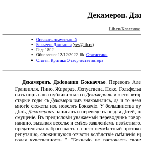
Декамерон. Джи
Lib.ru/Классика:
Оставить комментарий
Боккаччо Джованни
(
yes@lib.ru
)
Год: 1892
Обновлено: 12/12/2022. 8k.
Статистика.
Статья
:
Критика
О творчестве автора
Декамеронъ. Джіованни Боккаччьо
. Переводъ Але
Гранвилля, Пино, Жирардэ, Лепуатвена, Поке, Гольфельдъ
сихъ поръ наша публика знала о
Декамерон
ѣ
и о его авто
старые годы съ
Декамерономъ
знакомились, да и то немн
многіе сюжеты изъ новеллъ Боккачіо. У большинства п
дѣлѣ,
Декамеронъ
написанъ и переведенъ не для дѣтей, 
смущеніе. Въ предисловіи уважаемый переводчикъ говор
наивно, вызывая веселье и смѣхъ заявленіемъ извѣстнаго,
предательски набрасываетъ на него неумѣстный протоко
репутацію, сложившуюся отчасти вслѣдствіе смѣшенія н
голая чувственность..." "Боккачіо не расточаетъ с