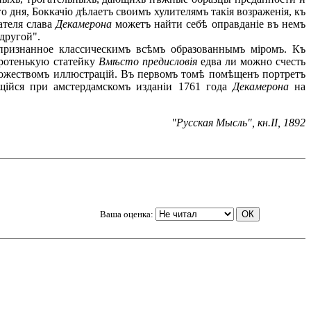
дня, Боккачіо дѣлаетъ своимъ хулителямъ такія возраженія, къ
ателя слава
Декамерона
можетъ найти себѣ оправданіе въ немъ
другой".
признанное классическимъ всѣмъ образованнымъ міромъ. Къ
оротенькую статейку
Вм
ѣ
сто предисловія
едва ли можно счесть
 множествомъ иллюстрацій. Въ первомъ томѣ помѣщенъ портретъ
щійся при амстердамскомъ изданіи 1761 года
Декамерона
на
"Русская Мысль", кн.
II,
1892
Ваша оценка: