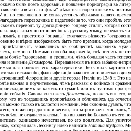
Боккачіо былъ поэтъ здоровый, и появленіе порнографіи въ лите
заявленіе извѣстнаго факта" дѣлается флорентинскимъ поэтом
V в., но совершенно не согласуется съ обычаями нашего време
лагодарить переводчика и издателей за то, что они пробѣлъ эт
 своемъ переводѣ ту драгоцѣнную "оправу стиля", которая сост
акъ выразиться по отношенію къ русскому языку, передаетъ чи
 языкѣ, и простотою "оправы" смягчаетъ рѣзкость "откровен
овенно и вѣрно изображаютъ бытъ того времени, когда молодыя
о-привѣтливыя", забавлялись въ сообществѣ молодыхъ мужч
чемъ, немного. Помимо способа выраженія, снѣ ничѣмъ не от
наны болѣе "здоровыми" и трезвыми, чѣмъ большая часть тепер
ила и значеніе
Декамерона.
Передаваемыя въ нихъ забавно-непри
димыя для полноты его характеристики. Безъ нихъ картина о
носильно искаженію, фальсификаціи важнаго историческаго док
стошившей Флоренцію и другіе города Италіи въ 1348 г. Это нас
болѣе важная и поучительная, чѣмъ разсказы о войнахъ и сражен
ся происходившимъ въ какомъ-то туманѣ или въ пустомъ прост
оріи событія. Савонаролла жегъ
Декамеронъ,
но жегъ онъ его, к
тому, что въ тогдашнихъ проповѣдяхъ и обличеніяхъ (да отчас
рыя можно только въ холостой компаніи. Мы склонны думать, чт
сего, что жизнерадостно и весело, что затрогиваетъ монаховъ, 
тъ всѣхъ не отдавало козломъ", по выраженію Боккачіо въ его п
антизмъ, одинаково нечестивыя, по его понятіямъ. Для уничто
няхъ, которая дала Лессингу идею написать
Натана Мудраго.
Мы 
ановъ, не рыцарскихъ только, но и буржуазныхъ, сантиментал