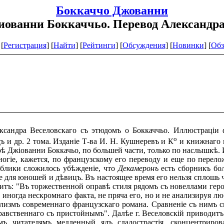
Боккаччо Джованни
ованни Боккаччьо. Перевод Александра 
[
Регистрация
]
[
Найти
] [
Рейтинги
] [
Обсуждения
] [
Новинки
] [
Обз
ксандра Веселовскаго съ этюдомъ о Боккаччьо. Иллюстраціи 
о
 и др. 2 тома. Изданіе Т-ва И. Н. Кушнеревъ и К
и книжнаго м
рѣ Джіованни Боккачьо, по большей части, только по наслышкѣ. И
огіе, кажется, по французскому его переводу и еще по перелож
ублики сложилось убѣжденіе, что
Декамеронъ
есть сборникъ бол
не для юношей и дѣвицъ. Въ настоящее время его нельзя сплошь
итъ: "Въ торжественной оправѣ стиля рядомъ съ новеллами гер
 иногда нескромнаго факта, не пряча его, но и не анализируя лю
лизмъ современнаго французскаго романа. Сравненіе съ нимъ 
равственнаго съ пристойнымъ". Далѣе г. Веселовскій приводит
воимъ читателямъ медленный ядъ сладострастія, сконцентрир