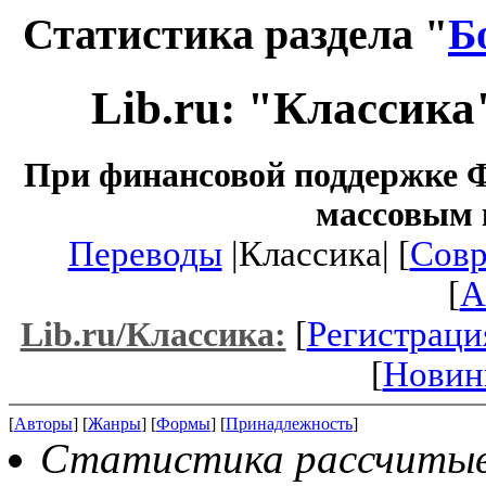
Статистика раздела "
Б
Lib.ru: "Классика
При финансовой поддержке Ф
массовым 
Переводы
|Классика| [
Совр
[
A
[
Регистраци
Lib.ru/Классика:
[
Новин
[
Авторы
] [
Жанры
] [
Формы
] [
Принадлежность
]
Статистика рассчитывае