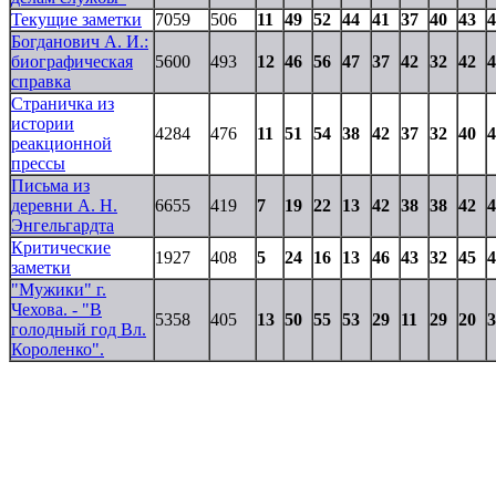
Текущие заметки
7059
506
11
49
52
44
41
37
40
43
4
Богданович А. И.:
биографическая
5600
493
12
46
56
47
37
42
32
42
4
справка
Страничка из
истории
4284
476
11
51
54
38
42
37
32
40
4
реакционной
прессы
Письма из
деревни А. Н.
6655
419
7
19
22
13
42
38
38
42
4
Энгельгардта
Критические
1927
408
5
24
16
13
46
43
32
45
4
заметки
"Мужики" г.
Чехова. - "В
5358
405
13
50
55
53
29
11
29
20
3
голодный год Вл.
Короленко".