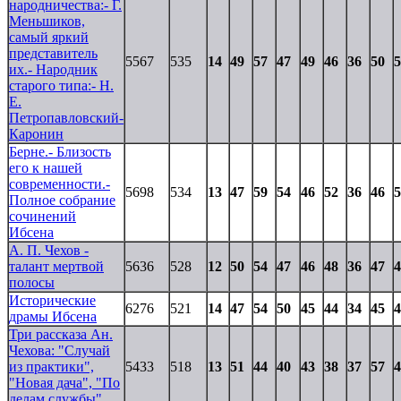
народничества:- Г.
Меньшиков,
самый яркий
представитель
5567
535
14
49
57
47
49
46
36
50
5
их.- Народник
старого типа:- Н.
Е.
Петропавловский-
Каронин
Берне.- Близость
его к нашей
современности.-
5698
534
13
47
59
54
46
52
36
46
5
Полное собрание
сочинений
Ибсена
А. П. Чехов -
талант мертвой
5636
528
12
50
54
47
46
48
36
47
4
полосы
Исторические
6276
521
14
47
54
50
45
44
34
45
4
драмы Ибсена
Три рассказа Ан.
Чехова: "Случай
из практики",
5433
518
13
51
44
40
43
38
37
57
4
"Новая дача", "По
делам службы"