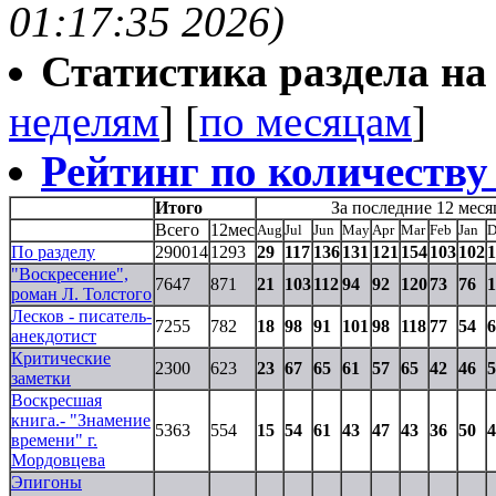
01:17:35 2026)
Статистика раздела на t
неделям
] [
по месяцам
]
Рейтинг по количеству
Итого
За последние 12 меся
Всего
12мес
Aug
Jul
Jun
May
Apr
Mar
Feb
Jan
D
По разделу
290014
1293
29
117
136
131
121
154
103
102
1
"Воскресение",
7647
871
21
103
112
94
92
120
73
76
1
роман Л. Толстого
Лесков - писатель-
7255
782
18
98
91
101
98
118
77
54
6
анекдотист
Критические
2300
623
23
67
65
61
57
65
42
46
5
заметки
Воскресшая
книга.- "Знамение
5363
554
15
54
61
43
47
43
36
50
4
времени" г.
Мордовцева
Эпигоны