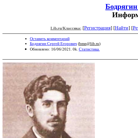
Бодрягин
Информ
[
Регистрация
]
[
Найти
] [
Ре
Lib.ru/Классика:
Оставить комментарий
Бодрягин Сергей Егорович
(
bmn@lib.ru
)
Обновлено: 16/06/2021. 0k.
Статистика.