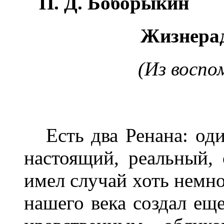
П.
Д. Боборыкин
Жизнерад
(Из воспо
Есть два Ренана: один
настоящий, реальный, 
имел случай хоть немно
нашего века создал ещ