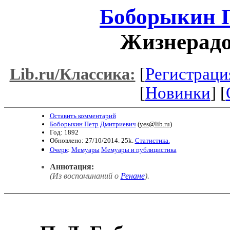
Боборыкин 
Жизнерадо
[
Регистраци
Lib.ru/Классика:
[
Новинки
] [
Оставить комментарий
Боборыкин Петр Дмитриевич
(
yes@lib.ru
)
Год: 1892
Обновлено: 27/10/2014. 25k.
Статистика.
Очерк
:
Мемуары
Мемуары и публицистика
Аннотация:
(Из воспоминаний о
Ренане
)
.