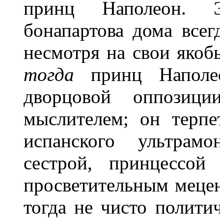
принц Наполеон. 
бонапартова дома всег
несмотря на свои якоб
тогда
принц Наполео
дворцовой оппозици
мыслителем; он терп
испанского ультрамо
сестрой, принцессой
просветительным мецен
тогда не чисто полити