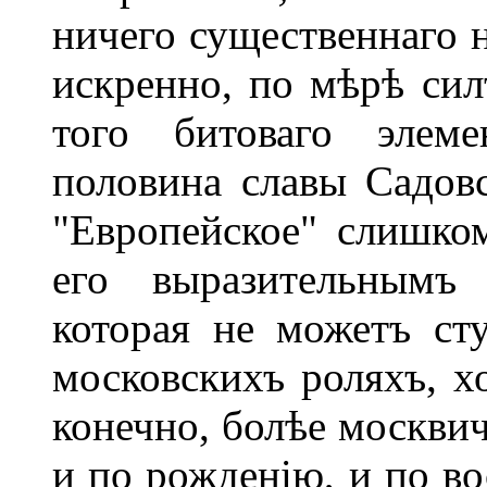
ничего существеннаго 
искренно, по мѣрѣ сил
того битоваго элеме
половина славы Садовс
"Европейское" слишко
его выразительнымъ
которая не можетъ ст
московскихъ роляхъ, х
конечно, болѣе москви
и по рожденію, и по во