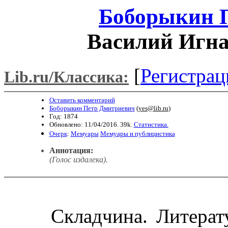
Боборыкин 
Василий Игн
[
Регистрац
Lib.ru/Классика:
Оставить комментарий
Боборыкин Петр Дмитриевич
(
yes@lib.ru
)
Год: 1874
Обновлено: 11/04/2016. 39k.
Статистика.
Очерк
:
Мемуары
Мемуары и публицистика
Аннотация:
(Голос издалека).
Складчина. Литерату