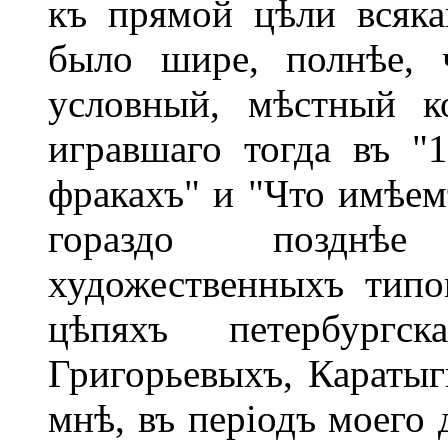
къ прямой цѣли всяка
было шире, полнѣе, 
условный, мѣстный к
игравшаго тогда въ "
фракахъ" и "Что имѣем
гораздо позднѣе 
художественныхъ типо
цѣпяхъ петербургск
Григорьевыхъ, Караты
мнѣ, въ періодъ моего 