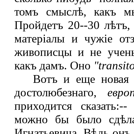
томъ смыслѣ, какъ м
Пройдетъ 20--30 лѣтъ,
матеріалы и чужіе от
живописцы и не учены
какъ дамъ. Оно
"transit
Вотъ и еще новая мо
достолюбезнаго,
евро
приходится сказать:-
можно бы было сдѣла
Игнатьевича. Вѣдь онъ 