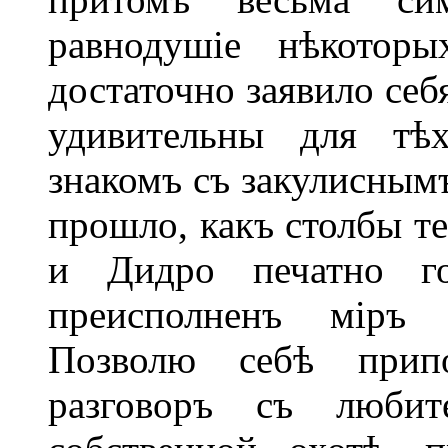
равнодушіе нѣкоторы
достаточно заявило себ
удивительны для тѣх
знакомъ съ закулиснымъ
прошло, какъ столбы те
и Дидро печатно го
преисполненъ міръ с
Позволю себѣ прип
разговоръ съ любит