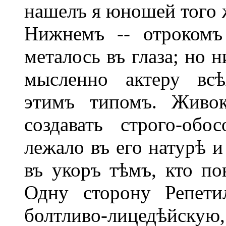
нашелъ я юношей того 
Нижнемъ -- отрокомъ
металось въ глаза; но н
мысленно актеру всѣ
этимъ типомъ. Живок
создавать строго-об
лежало въ его натурѣ и
въ укоръ тѣмъ, кто по
Одну сторону Репети
болтливо-лицедѣйск