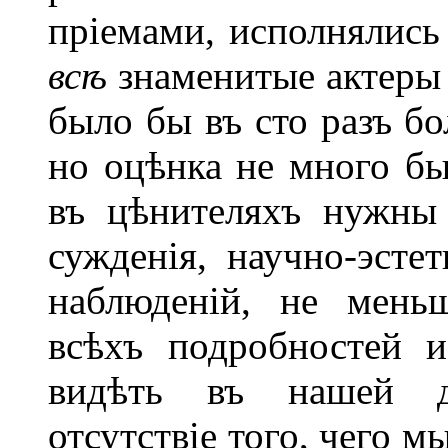
пріемами, исполнялись
всѣ
знаменитые актеры 
было бы въ сто разъ бо
но оцѣнка не много бы
въ цѣнителяхъ нужны 
сужденія, научно-эсте
наблюденій, не мень
всѣхъ подробностей и
видѣть въ нашей др
отсутствіе того, чего м