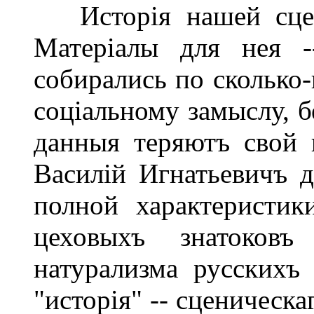
Исторія нашей сцены
Матеріалы для нея 
собирались по сколько
соціальному замыслу, б
данныя теряютъ свой
Василій Игнатьевичъ д
полной характеристик
цеховыхъ знатоковъ
натурализма русскихъ
"исторія" -- сценическ