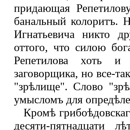
придающая Репетилов
банальный колоритъ. Н
Игнатьевича никто др
оттого, что силою бог
Репетилова хоть и 
заговорщика, но все-та
"зрѣлище". Слово "зр
умысломъ для опредѣле
Кромѣ грибоѣдовскаго 
десяти-пятнадцати л