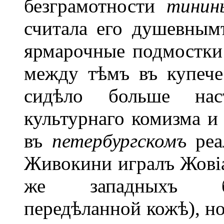
безграмотности
тинин
считала его душевным
ярмарочные подмостки 
между тѣмъ въ купече
сидѣло больше насто
культурнаго комизма и 
въ
петербургскомъ
ре
Живокини игралъ Жовіа
же западныхъ бал
передѣланной кожѣ), но