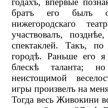
годахъ, впервые позна
братъ его былъ о
нижегородскаго теат
участвовалъ, позднѣе
спектаклей. Такъ, п
городѣ. Раньше его 
блескѣ таланта; но 
неистощимой весело
игры произвелъ на меня
Тогда весь Живокини в