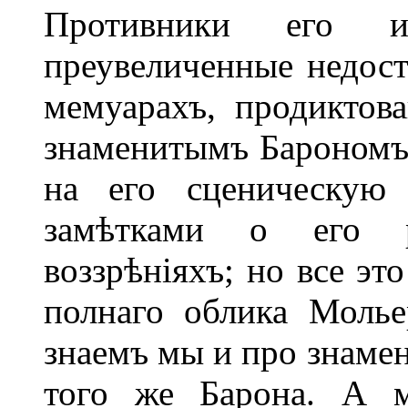
Противники его и
преувеличенные недост
мемуарахъ, продиктов
знаменитымъ Барономъ 
на его сценическую
замѣтками о его р
воззрѣніяхъ; но все эт
полнаго облика Молье
знаемъ мы и про знамен
того же Барона. А м