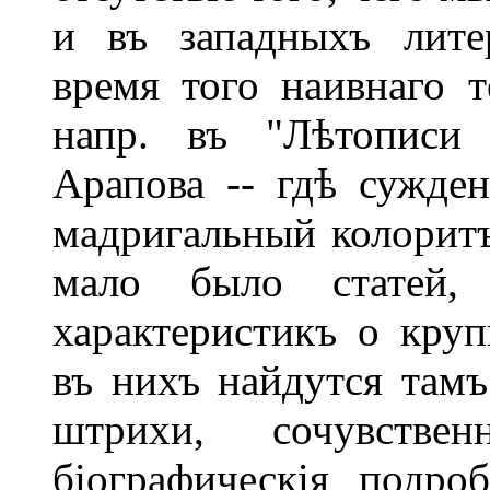
и въ западныхъ лите
время того наивнаго т
напр. въ "Лѣтописи 
Арапова -- гдѣ сужде
мадригальный колоритъ
мало было статей, 
характеристикъ о кру
въ нихъ найдутся там
штрихи, сочувстве
біографическія подро