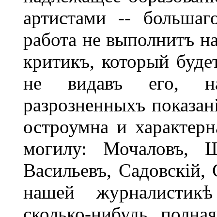
артистами -- большаг
работа не выполнитъ н
критикъ, который будет
не видавъ его, на
разрозненныхъ показані
остроумна и характер
могилу: Мочаловъ, Щ
Васильевъ, Садовскій, 
нашей журналистик
сколько-нибудь полна