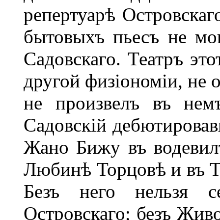
репертуарѣ Островскаг
бытовыхъ пьесъ не мо
Садовскаго. Театръ эт
другой физіономіи, не 
не произвелъ въ немъ
Садовскій дебютировав
Жано Бижу въ водевилѣ
Любинѣ Торцовѣ и въ Т
Безъ него нельзя с
Островскаго; безъ Жив