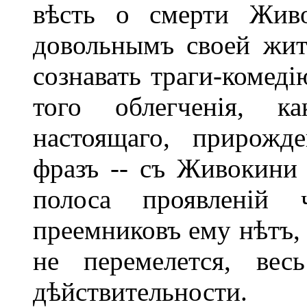
вѣсть о смерти Жив
довольнымъ своей жит
сознавать траги-комеді
того облегченія, к
настоящаго, прирожд
фразъ -- съ Живокини
полоса проявленій 
преемниковъ ему нѣтъ, 
не перемелется, вес
дѣйствительности.