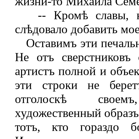
жизни-то Михаила Семе
-- Кромѣ славы, на
слѣдовало добавить мо
Оставимъ эти печальны
Не отъ сверстниковъ
артистъ полной и объе
эти строки не берет
отголоскѣ своем
художественный образъ 
тотъ, кто гораздо б