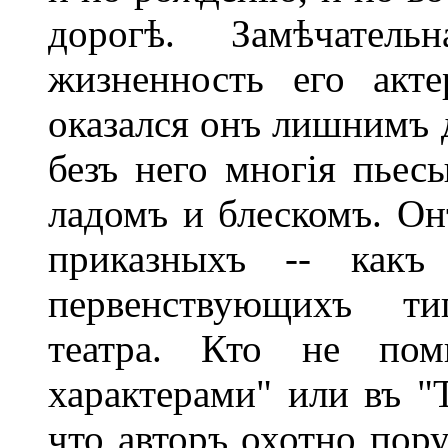
дорогѣ. Замѣчатель
жизненность его акт
оказался онъ лишнимъ д
безъ него многія пьес
ладомъ и блескомъ. Он
приказныхъ -- какъ 
первенствующихъ ти
театра. Кто не по
характерами" или въ "
что авторъ охотно пор