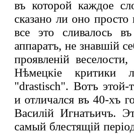
въ которой каждое сл
сказано ли оно просто
все это сливалось в
аппаратъ, не знавшій с
проявленій веселости,
Нѣмецкіе критики л
"drastisch". Вотъ этой
и отличался въ 40-хъ г
Василій Игнатьичъ. Э
самый блестящій період