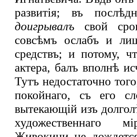
развитія; въ послѣд
доигрывалъ
свой срок
совсѣмъ ослабъ и ли
средствъ; и потому, ч
актера, балъ вполнѣ ис
Тутъ недостаточно того
покойнаго, съ его сл
вытекающій изъ долгол
художественнаго м
Живокини не дождется