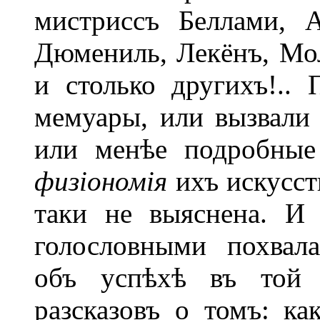
мистриссъ Беллами, А
Дюмениль, Лекёнъ, Мо
и столько другихъ!..
мемуары, или вызвали 
или менѣе подробные
физіономія
ихъ искусст
таки не выяснена. И
голословными похвала
объ успѣхѣ въ той 
разсказовъ о томъ: ка