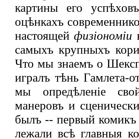
картины его успѣхов
оцѣнкахъ современнико
настоящей
физіономіи
в
самыхъ крупныхъ кориф
Что мы знаемъ о Шексп
игралъ тѣнь Гамлета-от
мы опредѣленіе свой
манеровъ и сценическ
былъ -- первый комикъ 
лежали всѣ главныя ко