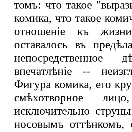
томъ: что такое "выраз
комика, что такое коми
отношеніе къ жизни
оставалось въ предѣл
непосредственное д
впечатлѣніе -- неизг
Фигура комика, его кр
смѣхотворное лиц
исключительно струны
носовымъ оттѣнкомъ, о