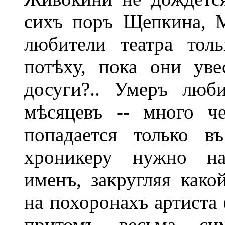
сихъ поръ Щепкина, М
любители театра тол
потѣху, пока они ув
досуги?.. Умеръ люб
мѣсяцевъ -- много ч
попадается только въ
хроникеру нужно на
именъ, закругляя како
на похоронахъ артиста 
притомъ весьма симп