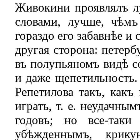
Живокини проявлялъ л
словами, лучше, чѣм
гораздо его забавнѣе и
другая сторона: петерб
въ полупьяномъ видѣ 
и даже щепетильность.
Репетилова такъ, как
играть, т. е. неудачн
годовъ; но все-таки
убѣжденнымъ, крику