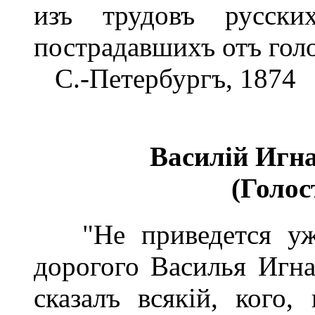
изъ трудовъ русски
пострадавшихъ отъ голо
С.-Петербургъ, 1874
Василій Игн
(Голос
"Не приведется уже
дорогого Василья Игна
сказалъ всякій, кого,