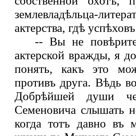
собственной охотѣ, 
землевладѣльца-лите
актерства, гдѣ успѣховъ
-- Вы не повѣрите,
актерской вражды, я до
понять, какъ это мо
противъ друга. Вѣдь во
Добрѣйшей души че
Семеновича слышать не
когда тотъ давно въ