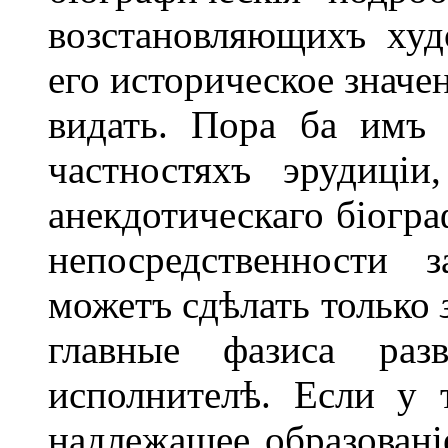
возстановляющихъ худ
его историческое значен
видать. Пора ба имъ 
частностяхъ эрудиці
анекдотическаго біогра
непосредственности 
можетъ сдѣлать только
главные фазиса раз
исполнителѣ. Если у 
надлежащее образовані