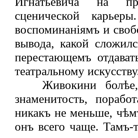
Игнатьевича на пр
сценической карьер
воспоминаніямъ и своб
вывода, какой сложилс
перестающемъ отдават
театральному искусству
Живокини болѣе, ч
знаменитость, порабо
никакъ не меньше, чѣ
онъ всего чаще. Тамъ-т