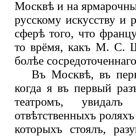
Москвѣ и на ярмарочны
русскому искусству и 
сферѣ того, что францу
то врёмя, какъ М. С.
болѣе сосредоточеннаго
Въ Москвѣ, въ перво
когда я въ первый ра
театромъ, увидал
отвѣтственныхъ роляхъ 
которыхъ стоялъ, раз