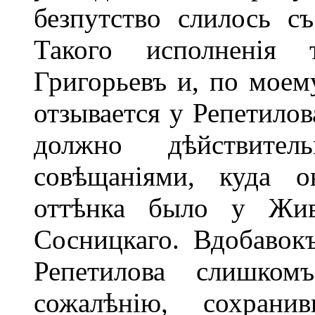
безпутство слилось с
Такого исполненія 
Григорьевъ и, по моему
отзывается у Репетило
должно дѣйствит
совѣщаніями, куда о
оттѣнка было у Жи
Сосницкаго. Вдобавок
Репетилова слишком
сожалѣнію, сохран