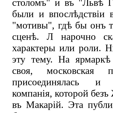
столомъ" и въ "Львѣ 
были и впослѣдствіи 
"мотивы", гдѣ бы онъ т
сценѣ. Л нарочно ск
характеры или роли. 
эту тему. На ярмаркѣ
своя, московская 
присоединялась и п
компанія, которой безъ
въ Макарій. Эта публи