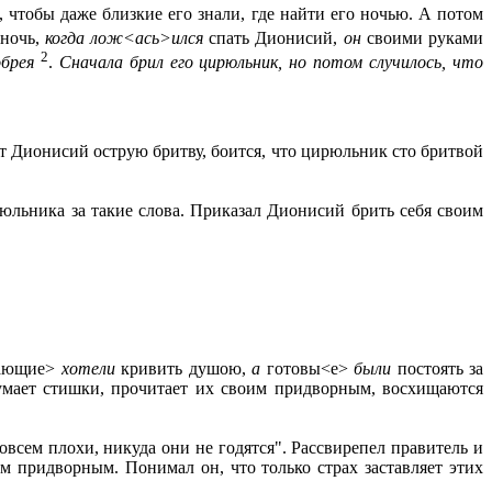
 чтобы даже близкие его знали, где найти его ночью. А потом
 ночь,
когда лож
<
ась
>
ился
спать Дионисий,
он
своими руками
2
обрея
.
Сначала брил его цирюльник, но потом случилось, что
ит Дионисий острую бритву, боится, что цирюльник сто бритвой
юльника за такие слова. Приказал Дионисий брить себя своим
лающие>
хотели
кривить душою,
а
готовы<е>
были
постоять за
умает стишки, прочитает их своим придворным, восхищаются
сем плохи, никуда они не годятся". Рассвирепел правитель и
ым придворным. Понимал он, что только страх заставляет этих