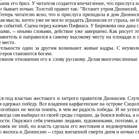
ьник его брил. У читателя создается впечатление, что прислуга
 он бывает ночью. Толстой правит так: "Встанет утром Дионисий,
Теперь читателю ясно, что и прислуга приходила в дом Дионисия
ая мысль: ничто уже не могло оградить Дионисия от страха, он 
событий. Сцена перед казнью Пифиаса. У Бирюкова она дана ста
ми, -- иными словами, действие уже завершено. Как рисует эту
равитель и направился к самому высокому месту на площади и с
 место.
ельности один за другим возникают живые кадры. С неумолим
ероя становится богаче.
жном отношении его к слову русскому. Делая многочисленные с
я под властью жестокого и хитрого правителя Дионисия. Случ
 одержал победу. Все владения карфагенские на острове Сицил
погибших не могли понять, в чем же радость победы. И не успе
огда сам выбирал из своей среды старшин, да боялся войска, а о
ости. Окружил себя учеными людьми, художниками, поэтами, а о
овек не злой, но власть сделала его жестоким и недоверчивым
 жилось и Дионисию -- страх внезапной смерти днем и ночью ста