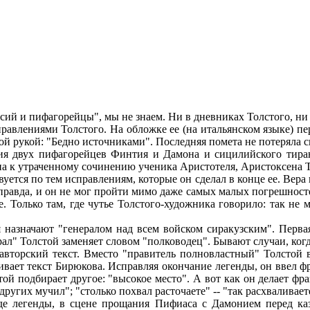
ий и пифагорейцы", мы не знаем. Ни в дневниках Толстого, н
правлениями Толстого. На обложке ее (на итальянском языке) п
тной рукой: "Бедно источниками". Последняя помета не потеряла с
ия двух пифагорейцев Финтия и Дамона и сицилийского тира
а к утраченному сочинению ученика Аристотеля, Аристоксена Таре
уется по тем исправлениям, которые он сделал в конце ее. Вера 
 правда, и он не мог пройти мимо даже самых малых погрешност
. Только там, где чутье Толстого-художника говорило: так не 
значают "генералом над всем войском сиракузским". Первая 
рал" Толстой заменяет словом "полководец". Бывают случаи, ког
 авторский текст. Вместо "правитель полновластный" Толстой 
вает текст Бирюкова. Исправляя окончание легенды, он ввел фраз
стой подбирает другое: "высокое место". А вот как он делает фр
 других мучил"; "столько похвал расточаете" -- "так расхваливает
 легенды, в сцене прощания Пифиаса с Дамонием перед каз