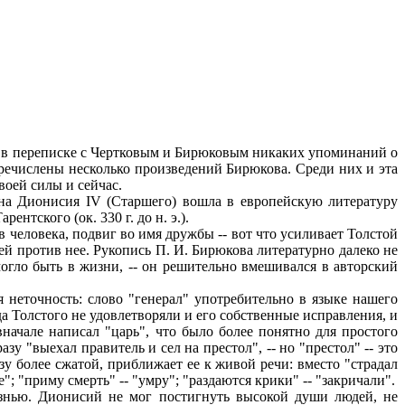
и в переписке с Чертковым и Бирюковым никаких упоминаний о
еречислены несколько произведений Бирюкова. Среди них и эта
воей силы и сейчас.
на Дионисия IV (Старшего) вошла в европейскую литературу
нтского (ок. 330 г. до н. э.).
в человека, подвиг во имя дружбы -- вот что усиливает Толстой
ей против нее. Рукопись П. И. Бирюкова литературно далеко не
могло быть в жизни, -- он решительно вмешивался в авторский
неточность: слово "генерал" употребительно в языке нашего
да Толстого не удовлетворяли и его собственные исправления, и
вначале написал "царь", что было более понятно для простого
у "выехал правитель и сел на престол", -- но "престол" -- это
азу более сжатой, приближает ее к живой речи: вместо "страдал
е"; "приму смерть" -- "умру"; "раздаются крики" -- "закричали".
нью. Дионисий не мог постигнуть высокой души людей, не