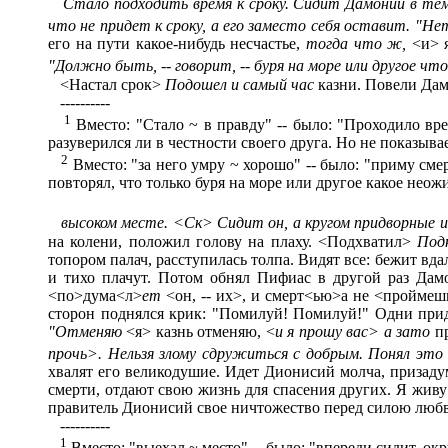
Стало подходить время к срок
у. Сидит Дамоний в те
что не придет к сроку, а
его заместо себя оставит.
"Не
его на пути какое-нибудь несчастье,
тогда что ж,
<и> 
"
Должно быть,
--
говорит,
--
буря на море или другое ч
<Настал срок>
Подошел и самый час
казни. Повели Да
----------
1
Вместо: "Стало ~ в правду" -- было: "Проходило вр
разуверился ли в честности своего друга. Но не показывае
2
Вместо: "за него умру ~ хорошо" -- было: "приму сме
повторял, что только буря на море или другое какое не
высоком месте.
<
Ск
>
Сидит он, а кругом придворные
и
на колени, положил голову на плаху. <Подхватил>
Под
топором палач, расступилась толпа. Видят все: бежит вд
и тихо плачут. Потом обнял Пифиас в другой раз Дамо
<по>дума<л>
ет
<он, -- их>, и смерт<ью>а не <пройме
сторон поднялся крик: "Помилуй! Помилуй!" Одни прид
"Отменяю
<я> казнь отменяю, <
и я прошу вас
>
а зато
п
прочь
>
.
Нельзя
злому
сдружиться с
добрым. Понял
это
хвалят его великодушие. Идет Дионисий молча, призадума
смерти, отдают свою жизнь для спасения других. Я живу
правитель Дионисий свое ничтожество перед силою любв
----------
1
Вместо: "выехал ~ место" -- было: "впереди сидит, 