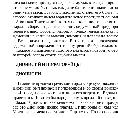
опускал мост, прислуга подавала ему умываться, а цирюл
этого не могло быть, так как даже близкие не знали, где
один умываться, другой, цирюльник, станет его брить". 
втором, окончательном варианте яснее проступает основн
А вот как Толстой добивается напряженности в развитии 
народ в сборе, и правитель сидит, окруженный придворны
перед казнью. Собрался народ, и только теперь выехал п
Дамоний на казнь, и вывели Дамония, и повели на лобное
Все приходит в движение. В трагической последоват
сдержанной напряженностью, внутренний образ каждого г
Каждое исправление Толстого-редактора говорит о бере
за которой всегда стояла глубина мысли.
ДИОНИСИЙ
И
ПИФАГОРЕЙЦЫ
ДИОНИСИЙ
[В давние времена греческий город Сиракузы находилс
Дионисий был назначен полководцем и со своим войском
свой город, не все жители вышли его встречать. Вдовы 
правителем. И хотел бы народ вернуть прежний порядок, к
Зажил Дионисий, как вельможа, -- в богатстве и праздн
все это Дионисий щедро платил. От природы он был чел
Мрачные времена наступили в Сиракузах. Но не спокойно