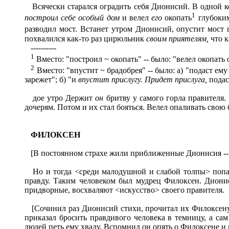
Всячески старался оградить себя Дионисий. В одной ком
1
построил себе особый дом
и велел
его
окопать
глубоким
разводил мост. Встанет утром Дионисий, опустит мост
похвалился как-то раз цирюльник
своим приятелям,
что 
----------
1
Вместо: "построил ~ окопать" -- было: "велел окопать 
2
Вместо: "впустит ~ брадобрея" -- было: а) "подаст е
зарежет"; б) "и
впустит прислугу. Придет прислуга,
пода
дое утро Держит
он
бритву у самого горла правителя
дочерям. Потом и их стал бояться. Велел опаливать сво
ФИЛОКСЕН
[В постоянном страхе жили приближенные Дионисия -- 
Но и тогда <среди малодушной и слабой толпы> попа
правду. Таким человеком был мудрец Филоксен. Диони
придворные, восхваляют <искусство> своего правителя.
[Сочинил раз Дионисий стихи, прочитал их Филоксену и
приказал бросить правдивого человека в темницу, а сам
людей петь ему хвалу. Вспомнил он опять о Филоксене и в