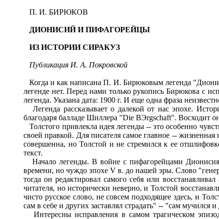
П. И. БИРЮКОВ
ДИОНИСИЙ
И
ПИФАГОРЕЙЦЫ
ИЗ
ИСТОРИИ
СИРАКУ
З
Публикация И
.
А. Покровской
Когда и как написана П. И. Бирюковым легенда "Дионис
легенде нет. Перед нами только рукопись Бирюкова с ис
легенда. Указана дата: 1900 г. И еще одна фраза неизвес
Легенда рассказывает о далекой от нас эпохе. Истор
благодаря балладе Шиллера "Die BЭrgschaft". Восходит он
Толстого привлекла идея легенды -- это особенно чувств
своей правкой. Для писателя самое главное -- жизненная
совершенна, но Толстой и не стремился к ее отшлифовке
текст.
Начало легенды. В войне с пифагорейцами Дионисия на
времени, но чуждо эпохе V в. до нашей эры. Слово "гене
тогда он редактировал самого себя или восстанавливал
читателя, но исторически неверно, и Толстой восстанавли
чисто русское слово, не совсем подходящее здесь, и Тол
сам в себе и других заставлял страдать" -- "сам мучился и
Интересны исправления в самом трагическом эпизоде