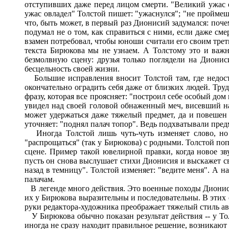
отступивших даже перед лицом смерти. "Великий ужас ов
ужас овладел" Толстой пишет: "ужаснулся"; "не проймешь
что, быть может, в первый раз Дионисий задумался: поч
подумал не о том, как справиться с ними, если даже сме
взамен потребовал, чтобы юноши считали его своим треть
текста Бирюкова мы не узнаем. А Толстому это и важн
безмолвную сцену: друзья только поглядели на Дионис
бесцельность своей жизни.
Большие исправления вносит Толстой там, где недост
окончательно оградить себя даже от близких людей. Тру
фразу, которая все проясняет: "построил себе особый до
увидел над своей головой обнаженный меч, висевший на 
может удержаться даже тяжелый предмет, да и повешен 
уточняет: "поднял палач топор". Ведь подхватывали пред
Иногда Толстой лишь чуть-чуть изменяет слово, но 
"распрощаться" (так у Бирюкова) с родными. Толстой попр
сцене. Пример такой ювелирной правки, когда новое з
пусть он снова выслушает стихи Дионисия и выскажет с
назад в темницу". Толстой изменяет: "ведите меня". А н
палачам.
В легенде много действия. Это военные походы Дионисия
их у Бирюкова выразительны и последовательны. В этих
руки редактора-художника преображает тяжелый стиль авт
У Бирюкова обычно показан результат действия -- у Тол
иногда не сразу находит правильное решение, возникают