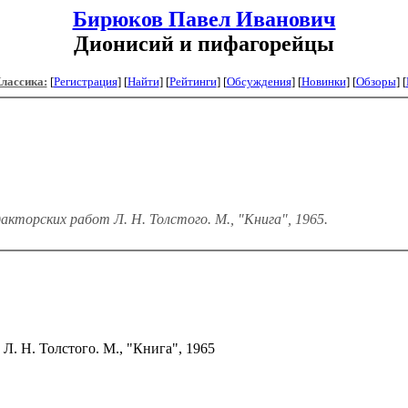
Бирюков Павел Иванович
Дионисий и пифагорейцы
Классика:
[
Регистрация
]
[
Найти
] [
Рейтинги
] [
Обсуждения
] [
Новинки
] [
Обзоры
] [
кторских работ Л. Н. Толстого. М., "Книга", 1965.
. Н. Толстого. М., "Книга", 1965