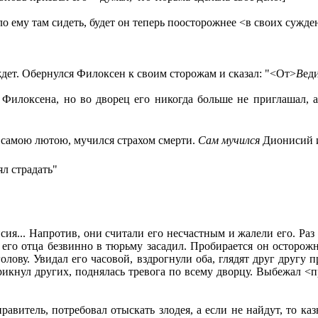
о ему там сидеть, будет он теперь поосторожнее <в своих сужд
ет. Обернулся Филоксен к своим сторожам и сказал: "<От>
В
ед
 Филоксена, но во дворец его никогда больше не приглашал,
 самою лютою, мучился страхом смерти.
Сам мучился
Дионисий 
ял страдать"
я... Напротив, они считали его несчастным и жалели его. Раз
н
его отца безвинно в тюрьму засадил. Пробирается он осторож
голову. Увидал его часовой, вздрогнули оба, глядят друг другу
крикнул других, поднялась тревога по всему дворцу. Выбежал 
витель, потребовал отыскать злодея, а если не найдут, то ка