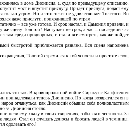
 находилась в доме Дионисия, а, судя по предыдущему описанию,
 опустит мост и впустит прислугу. Придет прислуга, подаст ему
 только утром. Но и этот текст не удовлетворяет Толстого. Во
боялся даже прислуги, приходившей по утрам.
тично -- все уже готово. И срок настал, и Дамония привели, и
 же сцену Толстой? Наступает не срок, а час -- последний час
ел там среди придворных, и стали все смотреть, как же пойдет
ой быстротой приближается развязка. Вся сцена наполнена
окращения, Толстой стремился к той ясности и простоте слов,
илось это так. В кровопролитной войне Сиракуз с Карфагеном
ии принадлежали теперь Дионисию. Но когда возвратился он в
л народ оглянуться, как Дионисий объявил себя полновластным
но за Дионисия стояло.
ни пели ему хвалу в своих творениях, забывая о честности. За
 к людям. Стал он слушать доносы и бросать людей в темницы.
л одолевать его.]