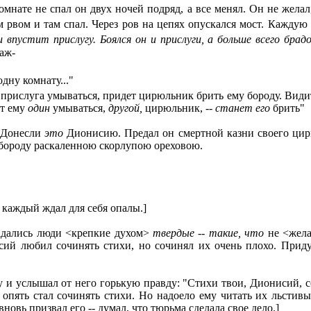
нате не спал он двух ночей подряд, а все менял. Он не желал,
 рвом и там спал. Через ров на цепях опускался мост. Каждую
и впустит прислугу. Боялся он и прислуги, а больше всего брад
каж-
одну комнату..."
му прислуга умываться, придет цирюльник брить ему бороду. Вид
ст ему
один
умываться,
другой,
цирюльник, --
станет его
брить"
. Донесли
это
Дионисию. Предал он смертной казни своего цир
ю бороду раскаленною скорлупою ореховою.
каждый ждал для себя опалы.]
дались люди <крепкие духом>
твердые
--
такие, что
не <же
сий любил сочинять стихи, но сочинял их очень плохо. Прид
 услышал от него горькую правду: "Стихи твои, Дионисий, сов
 опять стал сочинять стихи. Но надоело ему читать их льстив
новь призвал его -- думал, что тюрьма сделала свое дело.]