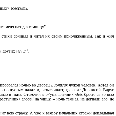
ениях>
говорить.
ите меня назад в темницу".
 а стихи сочинял и читал их своим приближенным. Так и жил
1
и других
мучил
.
 пробрался ночью во дворец
Дионисия
чужой человек. Хотел он
но по пустым палатам, разыскивает, где спит Дионисий. Вдруг
 прямо в глаза. Отскочил зло<умышленник>
дей,
бросился во всю
<преступник>
злодей
на улицу, -- ночь темная, не догнали его, не
знит всю стражу. А уже к вечеру начальник стражи докладывал