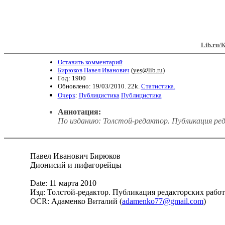
Lib.ru/
Оставить комментарий
Бирюков Павел Иванович
(
yes@lib.ru
)
Год: 1900
Обновлено: 19/03/2010. 22k.
Статистика.
Очерк
:
Публицистика
Публицистика
Аннотация:
По изданию: Толстой-редактор. Публикация реда
Павел Иванович Бирюков
Дионисий и пифагорейцы
Date: 11 марта 2010
Изд: Толстой-редактор. Публикация редакторских работ Л
OCR: Адаменко Виталий (
adamenko77@gmail.com
)