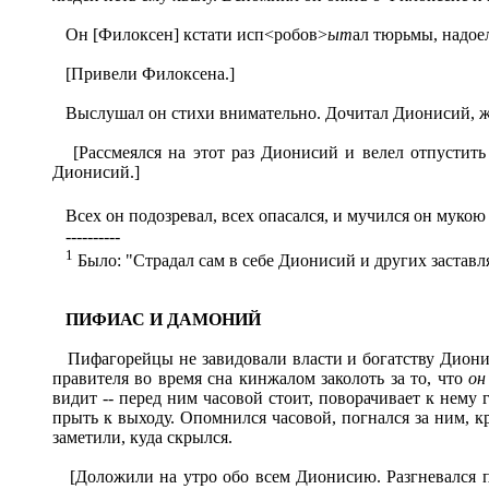
Он [Филоксен] кстати исп<робов>
ыт
ал
тюрьмы, надоел
[Привели Филоксена.]
Выслушал он стихи внимательно. Дочитал Дионисий, жд
[Рассмеялся на этот раз Дионисий и велел отпустить
Дионисий.]
Всех он подозревал, всех опасался, и мучился он мукою
----------
1
Было: "Страдал сам в себе Дионисий и других заставл
ПИФИАС И ДАМОНИЙ
Пифагорейцы не завидовали власти и богатству Диониси
правителя во время сна кинжалом заколоть за то, что
о
видит -- перед ним часовой стоит, поворачивает к нему 
прыть к выходу. Опомнился часовой, погнался за ним, 
заметили, куда скрылся.
[Доложили на утро обо всем Дионисию. Разгневался пра