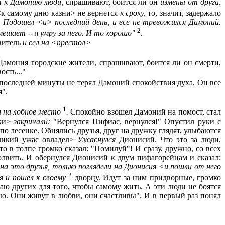
т
к Дамонию
люди,
спрашивают, боится ли он
измены от друга,
 <к самому дню казни> не вернется
к сроку,
то, значит, задержало
.
Подошел
<
и
>
последний день
, и все не тревожился Дамоний.
2
омешает
--
я умру за него. И то хорошо"
.
витель
и сел на
<
престол
>
 Дамония городские жители, спрашивают, боится ли он смерти,
ость..."
й последней минуты не терял Дамоний спокойствия духа. Он все
я".
1
и на лобное место
.
Спокойно взошел Дамоний на помост, стал
ики>
закричали:
"Вернулся Пифиас, вернулся!" Опустил руки с
по лесенке. Обнялись друзья, друг на дружку глядят, улыбаются
Великий ужас овладел>
Ужаснулся
Дионисий. Что это за люди,
то в толпе громко сказал: "Помилуй"! И сразу, дружно, со всех
лвить. И обернулся Дионисий к двум пифагорейцам и сказал:
 на это друзья, только поглядели на
Дионисия
<
и пошли от него
2
ся и пошел к своему
дворцу. Идут за ним придворные, громко
ваю других для того, чтобы самому жить. А эти люди не боятся
даю. Они живут в любви, они счастливы". И в первый раз понял