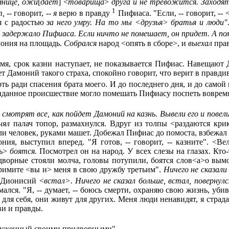
мнице, ожи
[
дает
] <
товарища
>
друга и не тревожится. Заходя
1
т,
-- говорит, --
я
верю в правду
Пифиаса. "Если, -- говорит, --
я с радостью
за него умру. На то мы
<
друзья
>
братья и люди"
то задержало Пифиаса. Если ничто не помешает, он придет. А п
мония на площадь.
Собрался
народ <опять в сборе>, и
выехал
пра
емя, срок казни наступает, не показывается Пифиас. Навещают
т Дамоний такого страха, спокойно говорит, что верит в правдив
рть ради спасения брата моего. И до последнего дня, и до само
ожиданное происшествие могло помешать Пифиасу поспеть воврем
 смотрят все, как пойдет Дамоний на казнь. Вывели его и повел
нял
палач топор, размахнулся. Вдруг из толпы <раздаются кр
али человек, руками машет. Добежал Пифиас до помоста, взбежал 
ния, выступил вперед. "Я готов, -- говорит, -- казните". <
шь>
боятся.
Посмотрел он на народ. У всех слезы на глазах. Кто-
ворные стояли молча, головы потупили, боятся слов<а>о вымо
римите <вы и> меня в свою дружбу третьим".
Ничего не сказали
Дионисий <
встал
>
.
Ничего
не
сказал больше, встал, повернул
лся. "Я, -- думает, -- боюсь смерти, охраняю свою жизнь, уби
 для себя, они живут для других. Меня люди ненавидят, я стра
и и правды.
окруженный своими придворными".