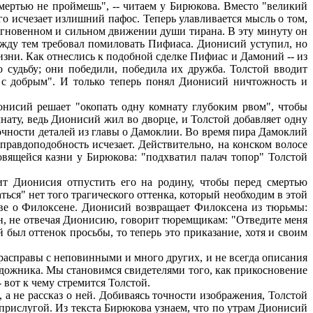
смертью не проймешь", -- читаем у Бирюкова. Вместо "великий
го исчезает излишний пафос. Теперь улавливается мысль о том,
 мгновенном и сильном движении души тирана. В эту минуту он
 между тем требовал помиловать Пифиаса. Дионисий уступил, но
изни. Как отнеслись к подобной сделке Пифиас и Дамоний -- из
 судьбу; они победили, победила их дружба. Толстой вводит
я с добрым". И только теперь понял Дионисий ничтожность и
нисий решает "окопать одну комнату глубоким рвом", чтобы
мнату, ведь Дионисий жил во дворце, и Толстой добавляет одну
 точности деталей из главы о Дамоклии. Во время пира Дамоклий
правдоподобность исчезает. Действительно, на конском волосе
товящейся казни у Бирюкова: "подхватил палач топор" Толстой
т Дионисия отпустить его на родину, чтобы перед смертью
ться" нет того трагического оттенка, который необходим в этой
аве о Филоксене. Дионисий возвращает Филоксена из тюрьмы:
ен, не отвечая Дионисию, говорит тюремщикам: "Отведите меня
й был оттенок просьбы, то теперь это приказание, хотя и своим
расправы с неповинными и много других, и не всегда описания
удожника. Мы становимся свидетелями того, как прикосновение
 вот к чему стремится Толстой.
 а не рассказ о ней. Добиваясь точности изображения, Толстой
 прислугой. Из текста Бирюкова узнаем, что по утрам Дионисий