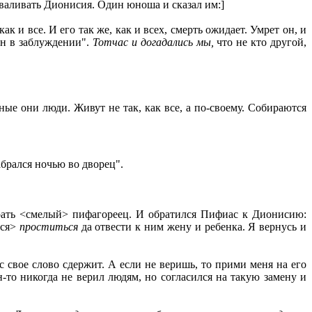
хваливать Дионисия. Один юноша и сказал им:]
как и все. И его так же, как и всех, смерть ожидает. Умрет он, и
 он в заблуждении".
Тотчас и догадались мы,
что не кто другой,
ные они люди. Живут не так, как все, а по-своему. Собираются
абрался ночью во дворец".
ирать <смелый> пифагореец. И обратился Пифиас к Дионисию:
ься>
проститься
да отвести к ним жену и ребенка. Я вернусь и
свое слово сдержит. А если не веришь, то прими меня на его
н-то никогда не верил людям, но согласился на такую замену и