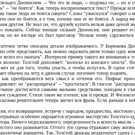
ладел Дионисием. -- Что это за люди, -- подумал он, -- их и 
" -- "не боятся". Как теперь воспринимается текст? Прежде все
ему такие люди не боятся смерти? Слово "ужаснулся" говорит о
рти они не боятся, а о том, почему они ее не боятся. А народ
им другом. Не знал он, что дружбу купить нельзя даже ценой ж
о показать. Сейчас юноши сильнее Дионисия, они решают его
ия, но во взгляде их был приговор "Нельзя злому сдружитьс
аточно четко описаны детали изображаемого. У Бирюкова Дио
дно себе представить, как можно окружить рвом только одну ко
м и велел его окопать". Интересен пример такого же внимания к
волоске. Толстой дополняет: "волоске из конского хвоста". Не
меч не для того, чтобы упасть, а чтобы испугать. В сцене го
мет обычно на лету, в данном случае логичнее топор поднять.
как преображаются весь смысл и оттенок его. Пифиас проси
авляет: не "распрощаться" -- "проститься". В глаголе "распроща
вучание достигается самыми малыми средствами, находим в гл
вое суждение. Стихи такие же плохие, как и прежде. И Филокс
асколько решительнее теперь звучит вся фраза. Если раньше в не
, его возвращение, встречи с народом, празднества, жестокие 
 отрывках особенно ощущается огромное мастерство Толстого-х
ора. Ничего недосказанного, определенность и ясность мысли --
стого оно развивается. Оттого эти сцены отражают саму жизнь,
 различные варианты. Так, Толстой дважды редактирует сцену с