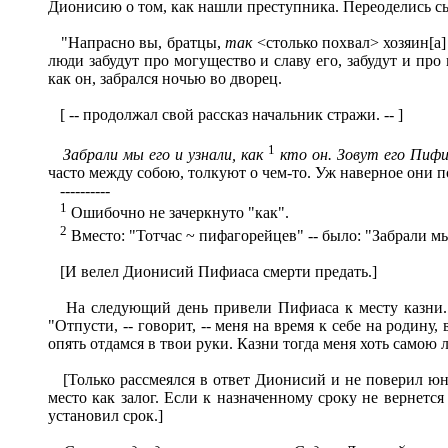
Дионисию о том, как нашли преступника. Переоделись сы
"Напрасно вы, братцы,
так
<столько похвал> хозяин[а
люди забудут про могущество и славу его, забудут и про 
как он, забрался ночью во дворец.
[ -- продолжал свой рассказ начальник стражи. -- ]
1
Забрали мы его и узнали, как
кто он. Зовут его Пифи
часто между собою, толкуют о чем-то. Уж наверное они 
----------
1
Ошибочно не зачеркнуто "как".
2
Вместо: "Тотчас ~ пифагорейцев" -- было: "Забрали мы
[И велел Дионисий Пифиаса смерти предать.]
На следующий день привели Пифиаса к месту казни
"Отпусти, -- говорит, -- меня на время к себе на роди
опять отдамся в твои руки. Казни тогда меня хоть самою
[Только рассмеялся в ответ Дионисий и не поверил юно
место как залог. Если к назначенному сроку не вернетс
установил срок.]