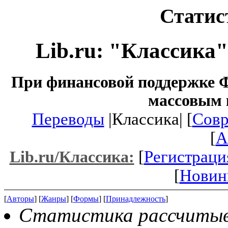
Статис
Lib.ru: "Классика
При финансовой поддержке Ф
массовым 
Переводы
|Классика| [
Совр
[
A
[
Регистраци
Lib.ru/Классика:
[
Новин
[
Авторы
] [
Жанры
] [
Формы
] [
Принадлежность
]
Статистика рассчитывае