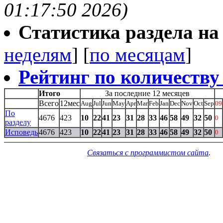
01:17:50 2026)
Статистика раздела на t
неделям
] [
по месяцам
]
Рейтинг по количеству
Итого
За последние 12 месяцев
Всего
12мес
Aug
Jul
Jun
May
Apr
Mar
Feb
Jan
Dec
Nov
Oct
Sep
09
По
4676
423
10
22
41
23
31
28
33
46
58
49
32
50
0
разделу
Исповедь
4676
423
10
22
41
23
31
28
33
46
58
49
32
50
0
Связаться с программистом сайта
.