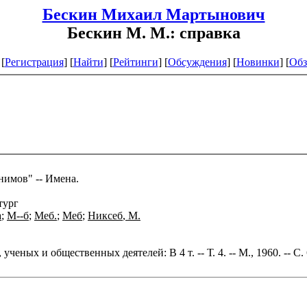
Бескин Михаил Мартынович
Бескин М. М.: справка
[
Регистрация
]
[
Найти
] [
Рейтинги
] [
Обсуждения
] [
Новинки
] [
Обз
нимов" -- Имена.
тург
а
;
М--б
;
Меб
.
;
Меб
;
Никсеб
,
М
.
ых и общественных деятелей: В 4 т. -- Т. 4. -- М., 1960. -- С.