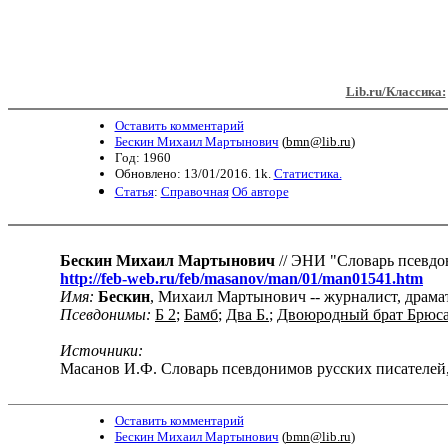
Lib.ru/Классика:
Оставить комментарий
Бескин Михаил Мартынович
(
bmn@lib.ru
)
Год: 1960
Обновлено: 13/01/2016. 1k.
Статистика.
Статья
:
Справочная
Об авторе
Бескин
Михаил
Мартынович
// ЭНИ "Словарь псевдо
http://feb-web.ru/feb/masanov/man/01/man01541.htm
Имя
:
Бескин
, Михаил Мартынович -- журналист, драма
Псевдонимы
:
Б
2
;
Бамб
;
Два
Б
.
;
Двоюродный
брат
Брюс
Источники
:
Масанов И.Ф. Словарь псевдонимов русских писателей, учен
Оставить комментарий
Бескин Михаил Мартынович
(
bmn@lib.ru
)