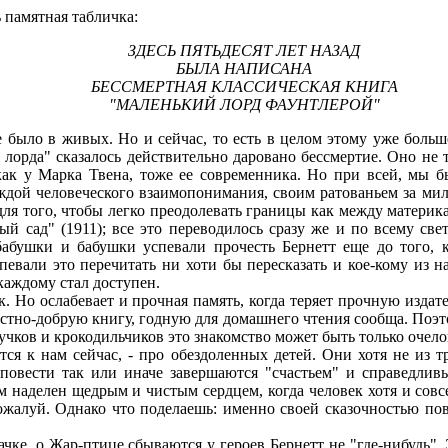
 памятная табличка:
ЗДЕСЬ ПЯТЬДЕСЯТ ЛЕТ НАЗАД
БЫЛА НАПИСАНА
БЕССМЕРТНАЯ КЛАССИЧЕСКАЯ КНИГА
"МАЛЕНЬКИЙ ЛОРД ФАУНТЛЕРОЙ"
было в живых. Но и сейчас, то есть в целом этому уже больш
лорда" сказалось действительно даровано бессмертие. Оно не т
как у Марка Твена, тоже ее современника. Но при всей, мы бы
дой человеческого взаимопонимания, своим ратованьем за мило
для того, чтобы легко преодолевать границы как между материк
й сад" (1911); все это переводилось сразу же и по всему свет
абушки и бабушки успевали прочесть Бернетт еще до того, к
певали это перечитать ни хоти бы пересказать и кое-кому из 
каждому стал доступен.
 Но ослабевает и прочная память, когда теряет прочную издате
стно-добрую книгу, годную для домашнего чтения сообща. Поэт
аучков и крокодильчиков это знакомство может быть только оче
я к нам сейчас, - про обездоленных детей. Они хотя не из тр
овести так или иначе завершаются "счастьем" и справедливым
ам наделен щедрым и чистым сердцем, когда человек хотя и сов
пожалуй. Однако что поделаешь: именно своей сказочностью пов
чке, о Жар-птице сбываются у героев Бернетт не "где-нибудь".