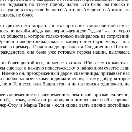
нием подымать по этому поводу палец. Это было бы плоско и
и чудное в искусстве Бернетт. А что до Америки и Англии, то
ишлось, не более.
етырехлетнего возраста, знать сиротство в многодетной семье,
сь не какой-нибудь кавалерист-девицею "удачи" - а от угроз
ах общества, которое только-только выбиралось из сотрясений
Фрэнсис покорно вкладывала в конверт почтовую марку - для
анского премьера Гладстона до президента Соединенных Штатов
 гражданство, она была уже готовым героем нации, выглядела
ния более достойных, но менее хватких. Ибо зачем скрывать: в
м еще раз: в каждую повесть-сказку о найденном счастье леди
т. Именно он, преображенный даром сказочницы, призывает нас
и вообще ко всяческому подвижничеству, к тому добру, которое
, не в Теннесси или Вашингтон и не на поиски одинокого, но
ее современное и своевременное, чем такой призыв. Конечно,
огтей, к тому, чтобы он равнодушно потаптывал и объегоривал
ичер-Стоу и Марка Твена - если снова взять вполне достойных