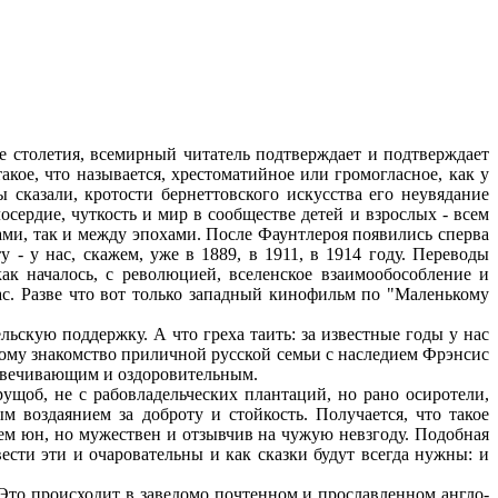
е столетия, всемирный читатель подтверждает и подтверждает
акое, что называется, хрестоматийное или громогласное, как у
 сказали, кротости бернеттовского искусства его неувядание
сердие, чуткость и мир в сообществе детей и взрослых - всем
ами, так и между эпохами. После Фаунтлероя появились сперва
у - у нас, скажем, уже в 1889, в 1911, в 1914 году. Переводы
ак началось, с революцией, вселенское взаимообособление и
нас. Разве что вот только западный кинофильм по "Маленькому
льскую поддержку. А что греха таить: за известные годы у нас
ому знакомство приличной русской семьи с наследием Фрэнсис
ловечивающим и оздоровительным.
ущоб, не с рабовладельческих плантаций, но рано осиротели,
 воздаянием за доброту и стойкость. Получается, что такое
сем юн, но мужествен и отзывчив на чужую невзгоду. Подобная
ести эти и очаровательны и как сказки будут всегда нужны: и
 Это происходит в заведомо почтенном и прославленном англо-