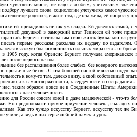
обую чувствительность, не надо с особым, учительным значе
подберу лучшего слова, социологии улетучится самое чудесное 
исательнице родиться; и жить там, где она жила, ей попросту пр
тики ей приходилось не так уж сладко. Ей довелось самой, с ч
тилетней девушкой в заморский штат Теннесси ей тоже пришло
гарантий: Бернетт начинала там свою жизнь буквально на руин
писать первые рассказы: рассылая их наудачу по издателям, 
 включая высокую благосклонность сильных мира сего - от брит
, в 1905 году, когда Фрэнсис Бернетт получала американское
 лет после первого начала.
льнице без расталкивания более слабых, без коварного вытесне
не прозаичные битвы. С тем большей настойчивостью подчеркне
льность к кому-то там, далеко внизу, а свой собственный опы
рпению и к самоотверженности, к сердечности и сострадания - 
т нас, таким образом, вовсе не в Соединенные Штаты Америки
золотого запаса человечности.
но для России совсем юной и даже младенческой - что-то бол
тоже. Но предположите прямое приучение человека, с младых н
ализма. Как это чуждо искусству Бернетт, искусству тех же Б
не учили, а ведь в них серьезнейший намек и урок.
------------------------------------