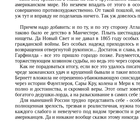
американском мире. Но незачем впадать от этого в ос
совершенно противохудожественно. От такой пошлой, не 
уж тут и вправду не поделаешь ничего. Так уж довелось п
Причем надо добавить: и по ту, и по эту сторону Атлан
таково было ее детство в Манчестере. Плыть шестнадца
нищеты. Да Новый Свет и не давал в 1865 году особых 
гражданской войны. Без особых надежд приходилось и 
возвращения отвергнутой рукописи... Достаток и слава,
Гарфнилда - все это пришло гораздо позже. Разумеется
торжествующим хозяином судьбы, но ведь это через сорок
Как не порадоваться итогу, если все это удалось писате
чреде заокеанских удач и крушений бывали и такие впол
Бернетт вложила не отрешенно-убаюкивающую снисходите
через истории Фаунтлероя, Сары Кру, колена и Мери к те
полно и достоинства, и скромной веры. Этот опыт зове
богатого дедушки-лорда, а на разыскивание в самих себе 
Для нынешней России трудно представить себе - особен
полноценная зрелость, трезвая и реалистичная, нужна 
каждого слабого и невезучего под видом трезвости и ре
американцев. Да и никакие вообще сказки этому никогда 