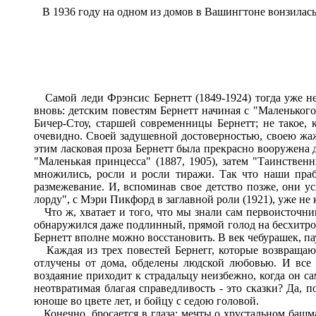
В 1936 году на одном из домов в Вашингтоне вонзилась
Самой леди Фрэнсис Бернетт (1849-1924) тогда уже не 
вновь: детским повестям Бернетт начиная с "Маленького 
Бичер-Стоу, старшей современницы Бернетт; не такое, 
очевидно. Своей задушевной достоверностью, своею жаж
этим ласковая проза Бернетт была прекрасно вооружена 
"Маленькая принцесса" (1887, 1905), затем "Таинственны
множились, росли и росли тиражи. Так что наши праб
размежевание. И, вспоминав свое детство позже, они ус
лорду", с Мэри Пикфорд в заглавной роли (1921), уже не 
Что ж, хватает и того, что мы знали сам первоисточник.
обнаружился даже подлинный, прямой голод на бесхитро
Бернетт вполне можно восстановить. В век чебурашек, п
Каждая из трех повестей Бернегг, которые возвращаютс
отлучены от дома, обделены людской любовью. И все п
воздаяние приходит к страдальцу неизбежно, когда он с
неотвратимая благая справедливость - это сказки? Да, 
юноше во цвете лет, и бойцу с седою головой.
Конечно, бросается в глаза: мечты о хрустальном башма