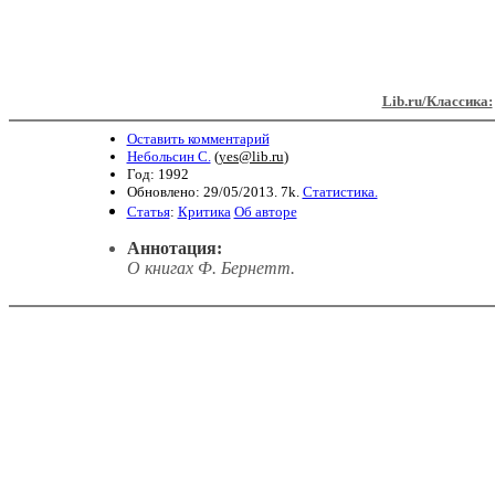
Lib.ru/Классика:
Оставить комментарий
Небольсин С.
(
yes@lib.ru
)
Год: 1992
Обновлено: 29/05/2013. 7k.
Статистика.
Статья
:
Критика
Об авторе
Аннотация:
О книгах Ф. Бернетт.